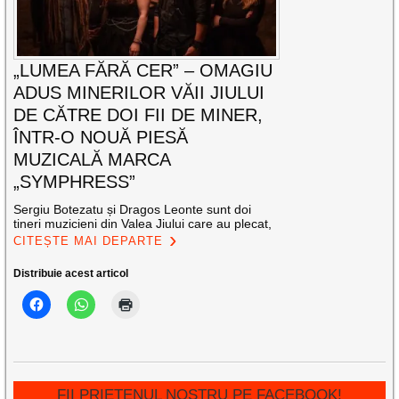
„LUMEA FĂRĂ CER” – OMAGIU
ADUS MINERILOR VĂII JIULUI
DE CĂTRE DOI FII DE MINER,
ÎNTR-O NOUĂ PIESĂ
MUZICALĂ MARCA
„SYMPHRESS”
Sergiu Botezatu și Dragos Leonte sunt doi
tineri muzicieni din Valea Jiului care au plecat,
CITEȘTE MAI DEPARTE
Distribuie acest articol
FII PRIETENUL NOSTRU PE FACEBOOK!