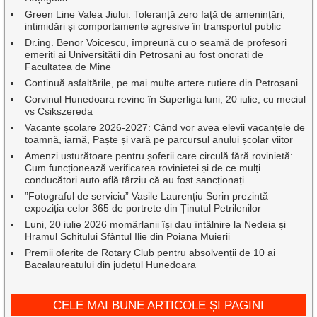
Green Line Valea Jiului: Toleranță zero față de amenințări,
intimidări și comportamente agresive în transportul public
Dr.ing. Benor Voicescu, împreună cu o seamă de profesori
emeriți ai Universității din Petroșani au fost onorați de
Facultatea de Mine
Continuă asfaltările, pe mai multe artere rutiere din Petroșani
Corvinul Hunedoara revine în Superliga luni, 20 iulie, cu meciul
vs Csikszereda
Vacanțe școlare 2026-2027: Când vor avea elevii vacanțele de
toamnă, iarnă, Paște și vară pe parcursul anului școlar viitor
Amenzi usturătoare pentru șoferii care circulă fără rovinietă:
Cum funcționează verificarea rovinietei și de ce mulți
conducători auto află târziu că au fost sancționați
”Fotograful de serviciu” Vasile Laurențiu Sorin prezintă
expoziția celor 365 de portrete din Ținutul Petrilenilor
Luni, 20 iulie 2026 momârlanii își dau întâlnire la Nedeia și
Hramul Schitului Sfântul Ilie din Poiana Muierii
Premii oferite de Rotary Club pentru absolvenții de 10 ai
Bacalaureatului din județul Hunedoara
CELE MAI BUNE ARTICOLE ȘI PAGINI