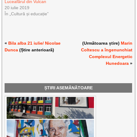
Luceafărul din Vulcan
20 iulie 2019
În „Cultură și educație”
«
Bila alba 21 iulie/ Nicolae
(Următoarea știre)
Marin
Dunca
(Știre anterioară)
Coltescu a îngenunchiat
Complexul Energetic
Hunedoara
»
ȘTIRI ASEMĂNĂTOARE