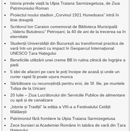
Istoria prinde viață la Ulpia Traiana Sarmizegetusa, de Ziua
Patrimoniului Roman
Proiectul noului stadion „Corvinul 1921 Hunedoara” intră în
linie dreaptă
Scriitorul Ion Caraion comemorat de Biblioteca Municipală
,,Valeriu Butulescu” Petroșani, la 40 de ani de la trecerea sa în
eternitate
Studenții Universității din București au transformat practica de
vară într-un proiect cu impact în Geoparcul Internațional
UNESCO Țara Hațegului
Beneficiile utilizării unei creme BB în rutina zilnică de îngrijire a
pielii
5 idei de afaceri pe care le poți începe de acasă și unde un
curier rapid îți poate ușura munca
Sărbătoare cu recunoștință pentru eroi, de Sf. Ilie, pe muntele
Tulișa de la Uricani
20 Iulie – Ziua Lucrătorului din Serviciile Publice de alimentare
cu apă și de canalizare
„Istorie și Tradiții” la ediția a VIII-a a Festivalului Cetății
Mălăiești
Patrimoniul fără frontiere la Ulpia Traiana Sarmizegetusa
Zece bursieri ai Academiei Române în tabăra de vară din Țara
Hațegului