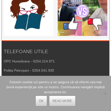
TELEFOANE UTILE
OPC Hunedoara - 0254.214.971
Poliția Petroșani - 0254.541.930
Agenția de Protecția Mediului Hunedoara - 0254.215.445
Folosim cookie-uri pentru a ne asigura că vă oferim cea mai
bună experiență pe site-ul nostru. Continuarea navigării implică
Spitalul de Urgență Petroșani - 0254.544.321
acceptarea lor.
Număr Unic de Urgență - 112
OK
READ MORE