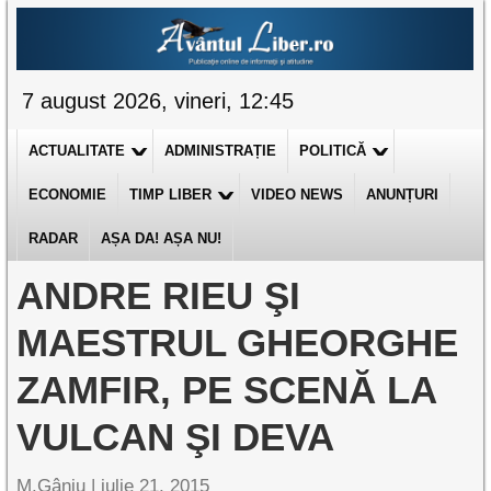
7 august 2026, vineri, 12:45
ACTUALITATE
ADMINISTRAȚIE
POLITICĂ
ECONOMIE
TIMP LIBER
VIDEO NEWS
ANUNȚURI
RADAR
AȘA DA! AȘA NU!
ANDRE RIEU ŞI
MAESTRUL GHEORGHE
ZAMFIR, PE SCENĂ LA
VULCAN ŞI DEVA
M.Gânju |
iulie 21, 2015