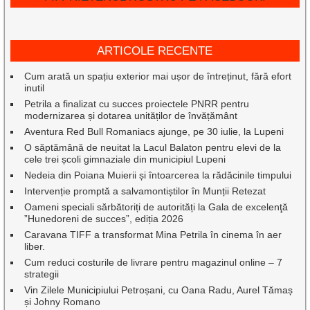
ARTICOLE RECENTE
Cum arată un spațiu exterior mai ușor de întreținut, fără efort
inutil
Petrila a finalizat cu succes proiectele PNRR pentru
modernizarea și dotarea unităților de învățământ
Aventura Red Bull Romaniacs ajunge, pe 30 iulie, la Lupeni
O săptămână de neuitat la Lacul Balaton pentru elevi de la
cele trei școli gimnaziale din municipiul Lupeni
Nedeia din Poiana Muierii și întoarcerea la rădăcinile timpului
Intervenție promptă a salvamontiștilor în Munții Retezat
Oameni speciali sărbătoriți de autorități la Gala de excelenţă
”Hunedoreni de succes”, ediția 2026
Caravana TIFF a transformat Mina Petrila în cinema în aer
liber.
Cum reduci costurile de livrare pentru magazinul online – 7
strategii
Vin Zilele Municipiului Petroșani, cu Oana Radu, Aurel Tămaș
și Johny Romano