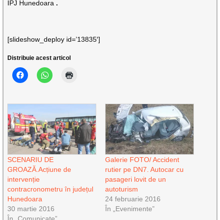
IPJ Hunedoara
.
[slideshow_deploy id=’13835′]
Distribuie acest articol
SCENARIU DE
Galerie FOTO/ Accident
GROAZĂ.Acțiune de
rutier pe DN7. Autocar cu
intervenție
pasageri lovit de un
contracronometru în județul
autoturism
Hunedoara
24 februarie 2016
30 martie 2016
În „Evenimente”
În „Comunicate”