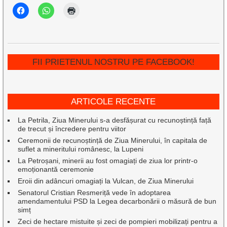
FII PRIETENUL NOSTRU PE FACEBOOK!
ARTICOLE RECENTE
La Petrila, Ziua Minerului s-a desfășurat cu recunoștință față
de trecut și încredere pentru viitor
Ceremonii de recunoștință de Ziua Minerului, în capitala de
suflet a mineritului românesc, la Lupeni
La Petroșani, minerii au fost omagiați de ziua lor printr-o
emoționantă ceremonie
Eroii din adâncuri omagiați la Vulcan, de Ziua Minerului
Senatorul Cristian Resmeriță vede în adoptarea
amendamentului PSD la Legea decarbonării o măsură de bun
simț
Zeci de hectare mistuite și zeci de pompieri mobilizați pentru a