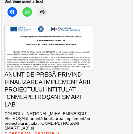
Distribuie acest articol
ANUNȚ DE PRESĂ PRIVIND
FINALIZAREA IMPLEMENTĂRII
PROIECTULUI INTITULAT
„CNME-PETROȘANI SMART
LAB”
COLEGIUL NAȚIONAL „MIHAI EMINE SCU”
PETROȘANI anunță finalizarea implementării
proiectului intitulat „CNME-PETROȘANI
SMART LAB” și
CITEȘTE MAI DEPARTE