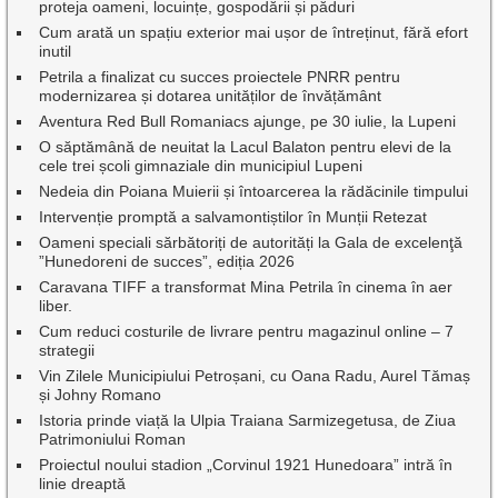
proteja oameni, locuințe, gospodării și păduri
Cum arată un spațiu exterior mai ușor de întreținut, fără efort
inutil
Petrila a finalizat cu succes proiectele PNRR pentru
modernizarea și dotarea unităților de învățământ
Aventura Red Bull Romaniacs ajunge, pe 30 iulie, la Lupeni
O săptămână de neuitat la Lacul Balaton pentru elevi de la
cele trei școli gimnaziale din municipiul Lupeni
Nedeia din Poiana Muierii și întoarcerea la rădăcinile timpului
Intervenție promptă a salvamontiștilor în Munții Retezat
Oameni speciali sărbătoriți de autorități la Gala de excelenţă
”Hunedoreni de succes”, ediția 2026
Caravana TIFF a transformat Mina Petrila în cinema în aer
liber.
Cum reduci costurile de livrare pentru magazinul online – 7
strategii
Vin Zilele Municipiului Petroșani, cu Oana Radu, Aurel Tămaș
și Johny Romano
Istoria prinde viață la Ulpia Traiana Sarmizegetusa, de Ziua
Patrimoniului Roman
Proiectul noului stadion „Corvinul 1921 Hunedoara” intră în
linie dreaptă