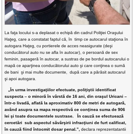
La faţa locului s-a deplasat o echipă din cadrul Poliţiei Oraşului
Haţeg, care a constatat faptul că, în timp ce autocarul staţiona în
autogara Haţeg, cu portierele de acces neasigurate (deşi
conducătorul auto nu se afla în autocar), o persoană de sex
feminin, pasageră în autocar, a sustras de pe bordul autocarului o
mapă ce aparţinea conducătorului auto şi care conţinea o sumă
de bani şi mai multe documente, după care a părăsit autocarul
şi apoi autogara.
„În urma investigaţiilor efectuate, poliţiştii identificat
suspecta – o minoră în vârstă de 16 ani, din oraşul Uricani –
într-o livadă, aflată la aproximativ 800 de metri de autogară,
având asupra sa mapa respectivă ce conţinea suma de 906
lei şi toate documentele sustrase. În cauză se efectuează
cercetări sub aspectul săvârşirii infracţiuni de furt calificat,
în cauză fiind întocmit dosar penal.”,
declara reprezentatantii