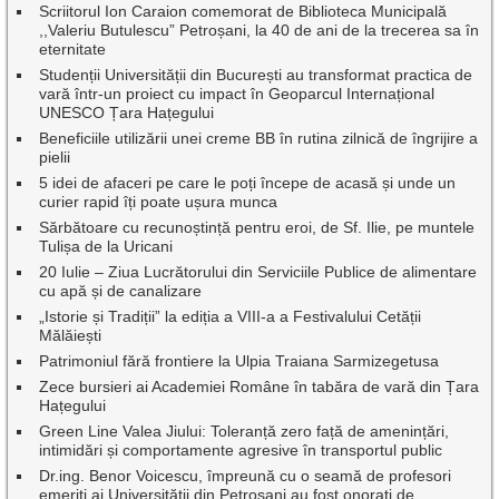
Scriitorul Ion Caraion comemorat de Biblioteca Municipală
,,Valeriu Butulescu” Petroșani, la 40 de ani de la trecerea sa în
eternitate
Studenții Universității din București au transformat practica de
vară într-un proiect cu impact în Geoparcul Internațional
UNESCO Țara Hațegului
Beneficiile utilizării unei creme BB în rutina zilnică de îngrijire a
pielii
5 idei de afaceri pe care le poți începe de acasă și unde un
curier rapid îți poate ușura munca
Sărbătoare cu recunoștință pentru eroi, de Sf. Ilie, pe muntele
Tulișa de la Uricani
20 Iulie – Ziua Lucrătorului din Serviciile Publice de alimentare
cu apă și de canalizare
„Istorie și Tradiții” la ediția a VIII-a a Festivalului Cetății
Mălăiești
Patrimoniul fără frontiere la Ulpia Traiana Sarmizegetusa
Zece bursieri ai Academiei Române în tabăra de vară din Țara
Hațegului
Green Line Valea Jiului: Toleranță zero față de amenințări,
intimidări și comportamente agresive în transportul public
Dr.ing. Benor Voicescu, împreună cu o seamă de profesori
emeriți ai Universității din Petroșani au fost onorați de