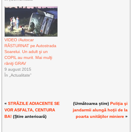
VIDEO /Autocar
RĂSTURNAT pe Autostrada
Soarelui. Un adult şi un
COPIL au murit. Mai mulţi
răniţi GRAV
9 august 2015
În „Actualitate”
«
STRĂZILE ADIACENTE SE
(Următoarea știre)
Poliţia şi
VOR ASFALTA, CENTURA
jandarmii alungă hoţii de la
BA!
(Știre anterioară)
poarta unităţilor miniere
»