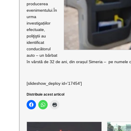
producerea
evenimentului.În
urma
investigațiilor
efectuate,
poliţiştii au
identificat
conducătorul
auto – un bărbat
în vârstă de 32 de ani, din orașul Simeria – pe numele c
[slideshow_deploy id=’17454′]
Distribuie acest articol