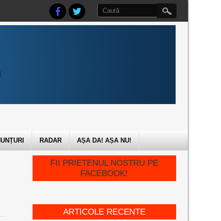
UNȚURI
RADAR
AȘA DA! AȘA NU!
FII PRIETENUL NOSTRU PE
FACEBOOK!
ARTICOLE RECENTE