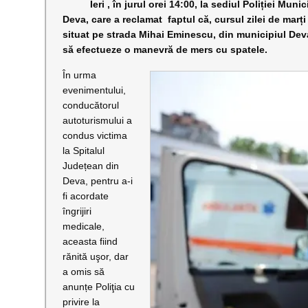
Ieri , în jurul orei 14:00, la sediul Poliției Munici
Deva, care a reclamat faptul că, cursul zilei de marți 
situat pe strada Mihai Eminescu, din municipiul Dev
să efectueze o manevră de mers cu spatele.
În urma
evenimentului,
conducătorul
autoturismului a
condus victima
la Spitalul
Județean din
Deva, pentru a-i
fi acordate
îngrijiri
medicale,
aceasta fiind
rănită uşor, dar
a omis să
anunțe Poliţia cu
privire la