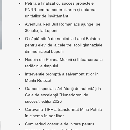
Petrila a finalizat cu succes proiectele
PNRR pentru modernizarea și dotarea
unităților de învățământ
Aventura Red Bull Romaniacs ajunge, pe
30 iulie, la Lupeni
O săptămână de neuitat la Lacul Balaton
pentru elevi de la cele trei școli gimnaziale
din municipiul Lupeni
Nedeia din Poiana Muierii și întoarcerea la
rădăcinile timpului
Intervenție promptă a salvamontiștilor în
Munții Retezat
Oameni speciali sărbătoriți de autorități la
Gala de excelenţă ”Hunedoreni de
succes”, ediția 2026
Caravana TIFF a transformat Mina Petrila
în cinema în aer liber.
Cum reduci costurile de livrare pentru