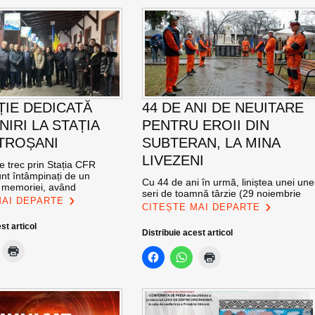
ȚIE DEDICATĂ
44 DE ANI DE NEUITARE
NIRI LA STAȚIA
PENTRU EROII DIN
TROȘANI
SUBTERAN, LA MINA
LIVEZENI
re trec prin Stația CFR
nt întâmpinați de un
Cu 44 de ani în urmă, liniștea unei une
l memoriei, având
seri de toamnă târzie (29 noiembrie
MAI DEPARTE
CITEȘTE MAI DEPARTE
st articol
Distribuie acest articol