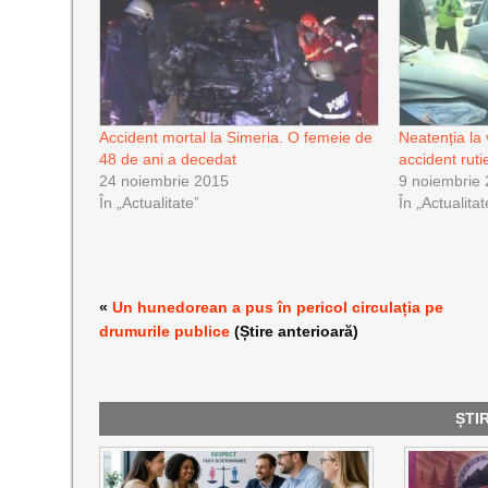
Accident mortal la Simeria. O femeie de
Neatenția la 
48 de ani a decedat
accident rut
24 noiembrie 2015
9 noiembrie
În „Actualitate”
În „Actualitat
«
Un hunedorean a pus în pericol circulația pe
drumurile publice
(Știre anterioară)
ȘTI