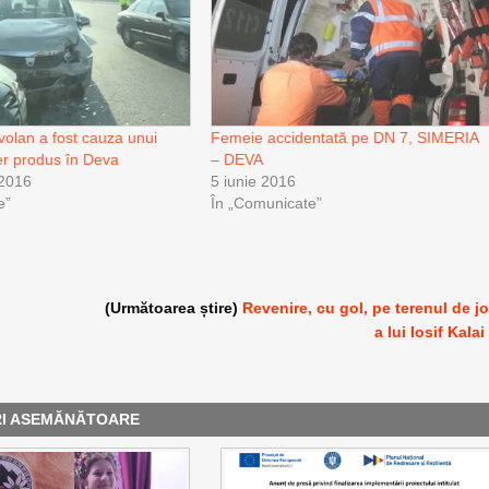
volan a fost cauza unui
Femeie accidentată pe DN 7, SIMERIA
ier produs în Deva
– DEVA
 2016
5 iunie 2016
e”
În „Comunicate”
(Următoarea știre)
Revenire, cu gol, pe terenul de j
a lui Iosif Kalai
RI ASEMĂNĂTOARE