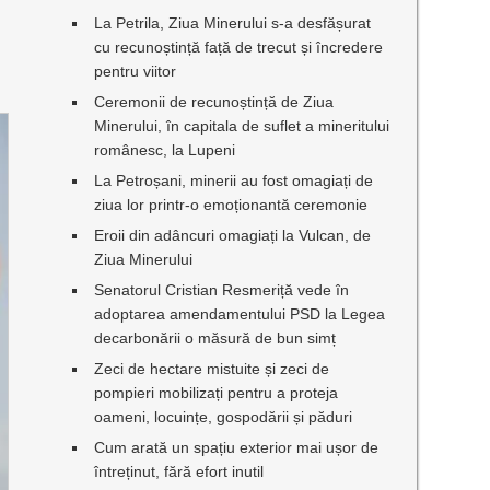
La Petrila, Ziua Minerului s-a desfășurat
cu recunoștință față de trecut și încredere
a
pentru viitor
Ceremonii de recunoștință de Ziua
Minerului, în capitala de suflet a mineritului
românesc, la Lupeni
La Petroșani, minerii au fost omagiați de
ziua lor printr-o emoționantă ceremonie
Eroii din adâncuri omagiați la Vulcan, de
Ziua Minerului
Senatorul Cristian Resmeriță vede în
adoptarea amendamentului PSD la Legea
decarbonării o măsură de bun simț
Zeci de hectare mistuite și zeci de
pompieri mobilizați pentru a proteja
oameni, locuințe, gospodării și păduri
Cum arată un spațiu exterior mai ușor de
întreținut, fără efort inutil