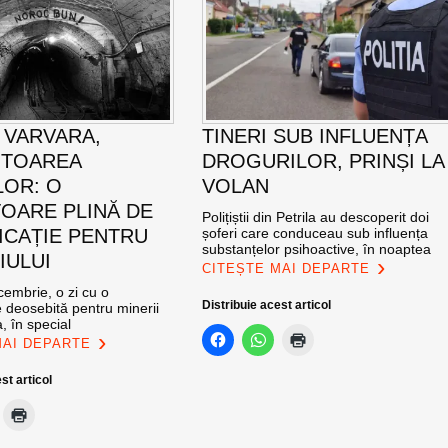
 VARVARA,
TINERI SUB INFLUENȚA
ITOAREA
DROGURILOR, PRINȘI LA
LOR: O
VOLAN
OARE PLINĂ DE
Polițiștii din Petrila au descoperit doi
ICAȚIE PENTRU
șoferi care conduceau sub influența
substanțelor psihoactive, în noaptea
IULUI
CITEȘTE MAI DEPARTE
cembrie, o zi cu o
Distribuie acest articol
 deosebită pentru minerii
, în special
MAI DEPARTE
st articol