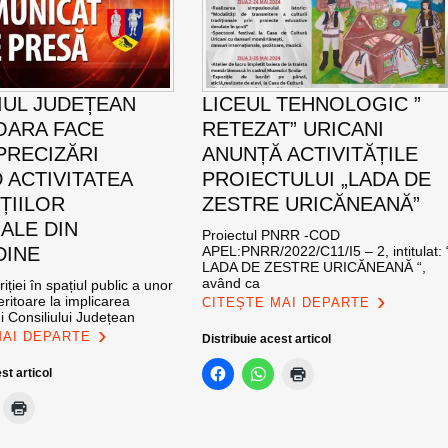
IUL JUDEȚEAN
LICEUL TEHNOLOGIC ”
OARA FACE
RETEZAT” URICANI
PRECIZĂRI
ANUNȚĂ ACTIVITĂȚILE
 ACTIVITATEA
PROIECTULUI „LADA DE
ȚIILOR
ZESTRE URICĂNEANĂ”
ALE DIN
Proiectul PNRR -COD
DINE
APEL:PNRR/2022/C11/I5 – 2, intitulat: 
LADA DE ZESTRE URICĂNEANĂ “,
având ca
iției în spațiul public a unor
eritoare la implicarea
CITEȘTE MAI DEPARTE
i Consiliului Județean
MAI DEPARTE
Distribuie acest articol
st articol