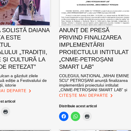
 SOLISTĂ DAIANA
ANUNȚ DE PRESĂ
A ESTE
PRIVIND FINALIZAREA
TUL
IMPLEMENTĂRII
LULUI „TRADIȚII,
PROIECTULUI INTITULAT
 ȘI CULTURĂ LA
„CNME-PETROȘANI
DE RETEZAT”
SMART LAB”
ulcan a găzduit zilele
COLEGIUL NAȚIONAL „MIHAI EMINE
uă ediție a Festivalului de
SCU” PETROȘANI anunță finalizarea
ii, istorie
implementării proiectului intitulat
„CNME-PETROȘANI SMART LAB” și
MAI DEPARTE
CITEȘTE MAI DEPARTE
st articol
Distribuie acest articol