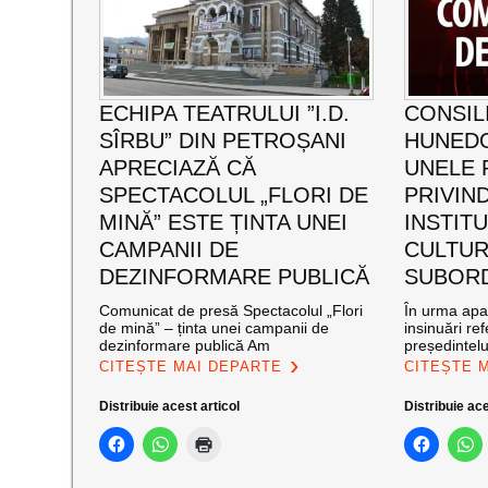
ECHIPA TEATRULUI ”I.D.
CONSIL
SÎRBU” DIN PETROȘANI
HUNED
APRECIAZĂ CĂ
UNELE 
SPECTACOLUL „FLORI DE
PRIVIND
MINĂ” ESTE ȚINTA UNEI
INSTITU
CAMPANII DE
CULTUR
DEZINFORMARE PUBLICĂ
SUBOR
Comunicat de presă Spectacolul „Flori
În urma apar
de mină” – ținta unei campanii de
insinuări ref
dezinformare publică Am
președintelu
CITEȘTE MAI DEPARTE
CITEȘTE 
Distribuie acest articol
Distribuie ace