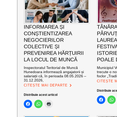
INFORMAREA ȘI
TÂNĂRA
CONȘTIENTIZAREA
PÂRVUȚ
NEGOCIERILOR
LAUREA
COLECTIVE ȘI
FESTIVA
PREVENIREA HĂRȚUIRII
ISTORIE
LA LOCUL DE MUNCĂ
POALE 
Inspectoratul Teritorial de Muncă
Municipiul V
Hunedoara informează angajatorii și
trecute o no
salariații că, în perioada 08.05.2026 –
foclor „Tradiț
31.12.2026,
CITEȘTE 
CITEȘTE MAI DEPARTE
Distribuie ace
Distribuie acest articol