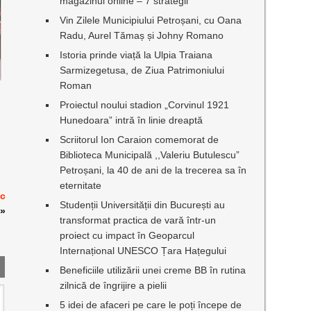
magazinul online – 7 strategii
Vin Zilele Municipiului Petroșani, cu Oana
Radu, Aurel Tămaș și Johny Romano
Istoria prinde viață la Ulpia Traiana
Sarmizegetusa, de Ziua Patrimoniului
Roman
Proiectul noului stadion „Corvinul 1921
Hunedoara” intră în linie dreaptă
Scriitorul Ion Caraion comemorat de
Biblioteca Municipală ,,Valeriu Butulescu”
Petroșani, la 40 de ani de la trecerea sa în
eternitate
oc
Studenții Universității din București au
»
transformat practica de vară într-un
proiect cu impact în Geoparcul
Internațional UNESCO Țara Hațegului
Beneficiile utilizării unei creme BB în rutina
zilnică de îngrijire a pielii
5 idei de afaceri pe care le poți începe de