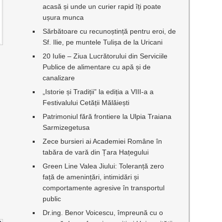
acasă și unde un curier rapid îți poate
ușura munca
Sărbătoare cu recunoștință pentru eroi, de
Sf. Ilie, pe muntele Tulișa de la Uricani
20 Iulie – Ziua Lucrătorului din Serviciile
Publice de alimentare cu apă și de
canalizare
„Istorie și Tradiții” la ediția a VIII-a a
Festivalului Cetății Mălăiești
Patrimoniul fără frontiere la Ulpia Traiana
Sarmizegetusa
Zece bursieri ai Academiei Române în
tabăra de vară din Țara Hațegului
Green Line Valea Jiului: Toleranță zero
față de amenințări, intimidări și
comportamente agresive în transportul
public
Dr.ing. Benor Voicescu, împreună cu o