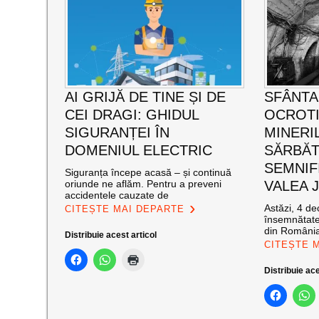
AI GRIJĂ DE TINE ȘI DE
SFÂNTA
CEI DRAGI: GHIDUL
OCROT
SIGURANȚEI ÎN
MINERI
DOMENIUL ELECTRIC
SĂRBĂT
SEMNIF
Siguranța începe acasă – și continuă
oriunde ne aflăm. Pentru a preveni
VALEA J
accidentele cauzate de
Astăzi, 4 de
CITEȘTE MAI DEPARTE
însemnătate
din România
Distribuie acest articol
CITEȘTE 
Distribuie ace