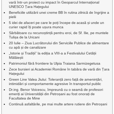
vară într-un proiect cu impact în Geoparcul Internațional
UNESCO Țara Hațegului
Beneficiile utilizării unei creme BB în rutina zilnică de îngrijire a
pielii
5 idei de afaceri pe care le poți începe de acasă și unde un
curier rapid îți poate ușura munca
Sărbătoare cu recunoștință pentru eroi, de Sf. Ilie, pe muntele
Tulișa de la Uricani
20 Iulie – Ziua Lucrătorului din Serviciile Publice de alimentare
cu apă și de canalizare
„Istorie și Tradiții” la ediția a VIII-a a Festivalului Cetății
Mălăiești
Patrimoniul fără frontiere la Ulpia Traiana Sarmizegetusa
Zece bursieri ai Academiei Române în tabăra de vară din Țara
Hațegului
Green Line Valea Jiului: Toleranță zero față de amenințări,
intimidări și comportamente agresive în transportul public
Dr.ing. Benor Voicescu, împreună cu o seamă de profesori
emeriți ai Universității din Petroșani au fost onorați de
Facultatea de Mine
Continuă asfaltările, pe mai multe artere rutiere din Petroșani