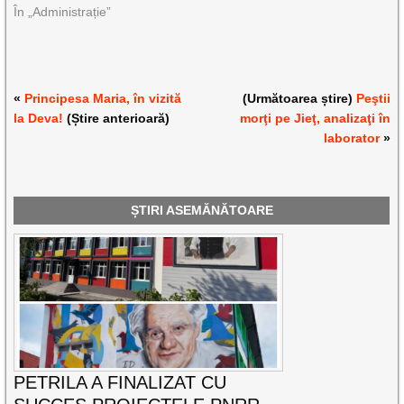
În „Administrație”
«
Principesa Maria, în vizită
(Următoarea știre)
Peştii
la Deva!
(Știre anterioară)
morţi pe Jieţ, analizaţi în
laborator
»
ȘTIRI ASEMĂNĂTOARE
PETRILA A FINALIZAT CU