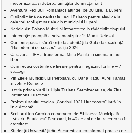
modernizarea și dotarea unităților de învățământ
Aventura Red Bull Romaniacs ajunge, pe 30 iulie, la Lupeni
O săptămână de neuitat la Lacul Balaton pentru elevi de la
cele trei școli gimnaziale din municipiul Lupeni
Nedeia din Poiana Muierii și întoarcerea la rădăcinile timpului
Intervenție promptă a salvamontiștilor în Munții Retezat
Oameni speciali sărbătoriți de autorități la Gala de excelenţă
”Hunedoreni de succes”, ediția 2026
Caravana TIFF a transformat Mina Petrila în cinema în aer
liber.
Cum reduci costurile de livrare pentru magazinul online – 7
strategii
Vin Zilele Municipiului Petroșani, cu Oana Radu, Aurel Tămaș
și Johny Romano
Istoria prinde viață la Ulpia Traiana Sarmizegetusa, de Ziua
Patrimoniului Roman
Proiectul noului stadion „Corvinul 1921 Hunedoara” intră în
linie dreaptă
Scriitorul Ion Caraion comemorat de Biblioteca Municipală
,,Valeriu Butulescu” Petroșani, la 40 de ani de la trecerea sa în
eternitate
Studenții Universității din București au transformat practica de