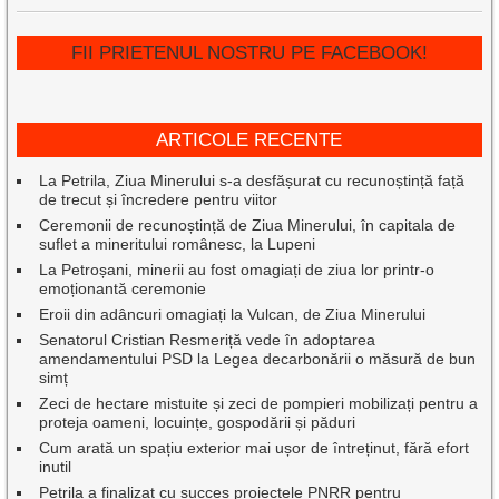
FII PRIETENUL NOSTRU PE FACEBOOK!
ARTICOLE RECENTE
La Petrila, Ziua Minerului s-a desfășurat cu recunoștință față
de trecut și încredere pentru viitor
Ceremonii de recunoștință de Ziua Minerului, în capitala de
suflet a mineritului românesc, la Lupeni
La Petroșani, minerii au fost omagiați de ziua lor printr-o
emoționantă ceremonie
Eroii din adâncuri omagiați la Vulcan, de Ziua Minerului
Senatorul Cristian Resmeriță vede în adoptarea
amendamentului PSD la Legea decarbonării o măsură de bun
simț
Zeci de hectare mistuite și zeci de pompieri mobilizați pentru a
proteja oameni, locuințe, gospodării și păduri
Cum arată un spațiu exterior mai ușor de întreținut, fără efort
inutil
Petrila a finalizat cu succes proiectele PNRR pentru