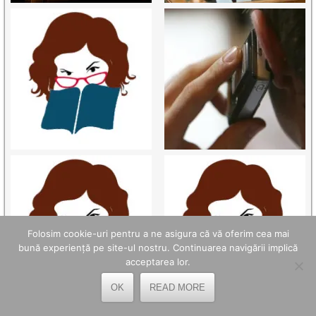
Folosim cookie-uri pentru a ne asigura că vă oferim cea mai
bună experiență pe site-ul nostru. Continuarea navigării implică
acceptarea lor.
OK
READ MORE