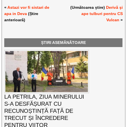
«
Astazi vor fi sistari de
(Următoarea știre)
Derivă şi
apa in Deva
(Știre
ape tulburi pentru CS
anterioară)
Vulcan
»
ȘTIRI ASEMĂNĂTOARE
LA PETRILA, ZIUA MINERULUI
S-A DESFĂȘURAT CU
RECUNOȘTINȚĂ FAȚĂ DE
TRECUT ȘI ÎNCREDERE
PENTRU VIITOR