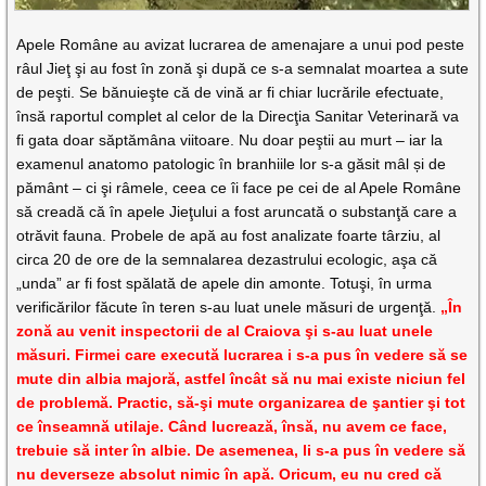
Apele Române au avizat lucrarea de amenajare a unui pod peste
râul Jieţ şi au fost în zonă şi după ce s-a semnalat moartea a sute
de peşti. Se bănuieşte că de vină ar fi chiar lucrările efectuate,
însă raportul complet al celor de la Direcţia Sanitar Veterinară va
fi gata doar săptămâna viitoare. Nu doar peştii au murt – iar la
examenul anatomo patologic în branhiile lor s-a găsit mâl și de
pământ – ci şi râmele, ceea ce îi face pe cei de al Apele Române
să creadă că în apele Jieţului a fost aruncată o substanţă care a
otrăvit fauna. Probele de apă au fost analizate foarte târziu, al
circa 20 de ore de la semnalarea dezastrului ecologic, aşa că
„unda” ar fi fost spălată de apele din amonte. Totuşi, în urma
verificărilor făcute în teren s-au luat unele măsuri de urgenţă.
„În
zonă au venit inspectorii de al Craiova şi s-au luat unele
măsuri. Firmei care execută lucrarea i s-a pus în vedere să se
mute din albia majoră, astfel încât să nu mai existe niciun fel
de problemă. Practic, să-şi mute organizarea de şantier şi tot
ce înseamnă utilaje. Când lucrează, însă, nu avem ce face,
trebuie să inter în albie. De asemenea, li s-a pus în vedere să
nu deverseze absolut nimic în apă. Oricum, eu nu cred că