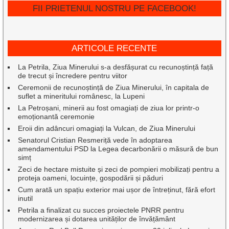
FII PRIETENUL NOSTRU PE FACEBOOK!
ARTICOLE RECENTE
La Petrila, Ziua Minerului s-a desfășurat cu recunoștință față
de trecut și încredere pentru viitor
Ceremonii de recunoștință de Ziua Minerului, în capitala de
suflet a mineritului românesc, la Lupeni
La Petroșani, minerii au fost omagiați de ziua lor printr-o
emoționantă ceremonie
Eroii din adâncuri omagiați la Vulcan, de Ziua Minerului
Senatorul Cristian Resmeriță vede în adoptarea
amendamentului PSD la Legea decarbonării o măsură de bun
simț
Zeci de hectare mistuite și zeci de pompieri mobilizați pentru a
proteja oameni, locuințe, gospodării și păduri
Cum arată un spațiu exterior mai ușor de întreținut, fără efort
inutil
Petrila a finalizat cu succes proiectele PNRR pentru
modernizarea și dotarea unităților de învățământ