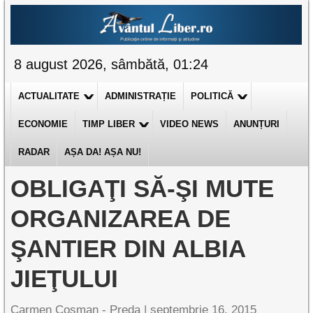
8 august 2026, sâmbătă, 01:24
ACTUALITATE
ADMINISTRAȚIE
POLITICĂ
ECONOMIE
TIMP LIBER
VIDEO NEWS
ANUNȚURI
RADAR
AȘA DA! AȘA NU!
OBLIGAŢI SĂ-ŞI MUTE
ORGANIZAREA DE
ŞANTIER DIN ALBIA
JIEŢULUI
Carmen Cosman - Preda |
septembrie 16, 2015