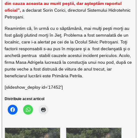
din cauza aceasta au murit peştii, dar aşteptăm raportul
oficial”,
a declarat Sorin Corici, directorul Sistemului Hidrotehnic
Petroşani.
Reamintim că, în urmă cu o săptămână, mai mulţi peşti morţi au
fost găsiţi plutind morţi în Jieţ. Problema a fost semnalată de un
localnic, care i-a alertat pe cei de la Ocolul Silvic Petroşani. Toţi
factorii responsabili s-au pus în mişcare şi a fost declanşată şi o
anchetă pentrua stabili cauzele acestui incident periculos. Acolo,
firma Masa Adrigela lucrează la constucţia unui nou pod, după ce
punte veche a fost distrusă de viitura de anul trecut, iar
beneficiarul lucrării este Primăria Petrila.
[slideshow_deploy id=’17452′]
Distribuie acest articol