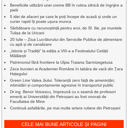
Beneficiile utilizării unei creme BB în rutina zilnică de îngrijire a
pielii
5 idei de afaceri pe care le poți începe de acasă și unde un
curier rapid îți poate ușura munca
Sărbătoare cu recunoștință pentru eroi, de Sf. Ilie, pe muntele
Tulișa de la Uricani
20 Iulie – Ziua Lucrătorului din Serviciile Publice de alimentare
cu apă și de canalizare
„Istorie și Tradiții” la ediția a VIII-a a Festivalului Cetății
Mălăiești
Patrimoniul fără frontiere la Ulpia Traiana Sarmizegetusa
Zece bursieri ai Academiei Române în tabăra de vară din Țara
Hațegului
Green Line Valea Jiului: Toleranță zero față de amenințări,
intimidări și comportamente agresive în transportul public
Dr.ing. Benor Voicescu, împreună cu o seamă de profesori
emeriți ai Universității din Petroșani au fost onorați de
Facultatea de Mine
Continuă asfaltările, pe mai multe artere rutiere din Petroșani
CELE MAI BUNE ARTICOLE ȘI PAGINI