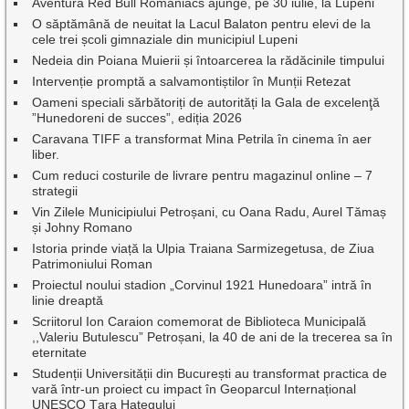
Aventura Red Bull Romaniacs ajunge, pe 30 iulie, la Lupeni
O săptămână de neuitat la Lacul Balaton pentru elevi de la
cele trei școli gimnaziale din municipiul Lupeni
Nedeia din Poiana Muierii și întoarcerea la rădăcinile timpului
Intervenție promptă a salvamontiștilor în Munții Retezat
Oameni speciali sărbătoriți de autorități la Gala de excelenţă
”Hunedoreni de succes”, ediția 2026
Caravana TIFF a transformat Mina Petrila în cinema în aer
liber.
Cum reduci costurile de livrare pentru magazinul online – 7
strategii
Vin Zilele Municipiului Petroșani, cu Oana Radu, Aurel Tămaș
și Johny Romano
Istoria prinde viață la Ulpia Traiana Sarmizegetusa, de Ziua
Patrimoniului Roman
Proiectul noului stadion „Corvinul 1921 Hunedoara” intră în
linie dreaptă
Scriitorul Ion Caraion comemorat de Biblioteca Municipală
,,Valeriu Butulescu” Petroșani, la 40 de ani de la trecerea sa în
eternitate
Studenții Universității din București au transformat practica de
vară într-un proiect cu impact în Geoparcul Internațional
UNESCO Țara Hațegului