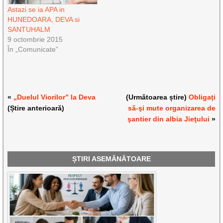
Astazi se ia APA in
HUNEDOARA, DEVA si
SANTUHALM
9 octombrie 2015
În „Comunicate”
«
„Duelul Viorilor” la Deva
(Următoarea știre)
Obligaţi
(Știre anterioară)
să-şi mute organizarea de
şantier din albia Jieţului
»
ȘTIRI ASEMĂNĂTOARE