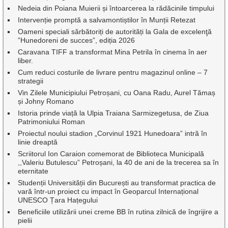
Nedeia din Poiana Muierii și întoarcerea la rădăcinile timpului
Intervenție promptă a salvamontiștilor în Munții Retezat
Oameni speciali sărbătoriți de autorități la Gala de excelenţă
”Hunedoreni de succes”, ediția 2026
Caravana TIFF a transformat Mina Petrila în cinema în aer
liber.
Cum reduci costurile de livrare pentru magazinul online – 7
strategii
Vin Zilele Municipiului Petroșani, cu Oana Radu, Aurel Tămaș
și Johny Romano
Istoria prinde viață la Ulpia Traiana Sarmizegetusa, de Ziua
Patrimoniului Roman
Proiectul noului stadion „Corvinul 1921 Hunedoara” intră în
linie dreaptă
Scriitorul Ion Caraion comemorat de Biblioteca Municipală
,,Valeriu Butulescu” Petroșani, la 40 de ani de la trecerea sa în
eternitate
Studenții Universității din București au transformat practica de
vară într-un proiect cu impact în Geoparcul Internațional
UNESCO Țara Hațegului
Beneficiile utilizării unei creme BB în rutina zilnică de îngrijire a
pielii