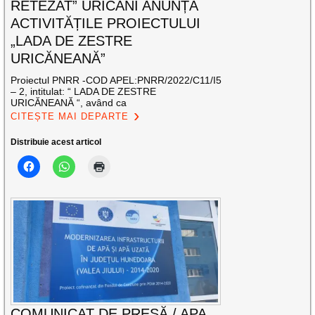
RETEZAT” URICANI ANUNȚĂ
ACTIVITĂȚILE PROIECTULUI
„LADA DE ZESTRE
URICĂNEANĂ”
Proiectul PNRR -COD APEL:PNRR/2022/C11/I5
– 2, intitulat: “ LADA DE ZESTRE
URICĂNEANĂ “, având ca
CITEȘTE MAI DEPARTE
Distribuie acest articol
COMUNICAT DE PRESĂ / APA