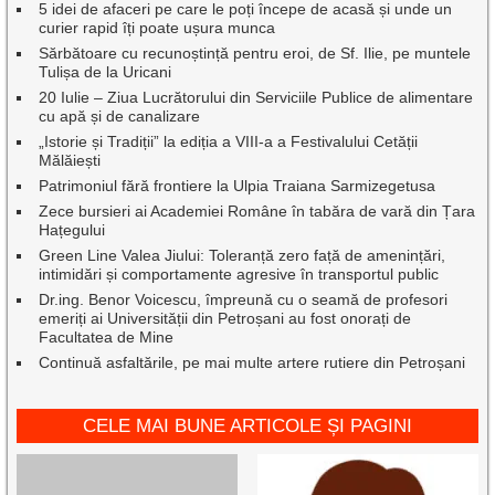
5 idei de afaceri pe care le poți începe de acasă și unde un
curier rapid îți poate ușura munca
Sărbătoare cu recunoștință pentru eroi, de Sf. Ilie, pe muntele
Tulișa de la Uricani
20 Iulie – Ziua Lucrătorului din Serviciile Publice de alimentare
cu apă și de canalizare
„Istorie și Tradiții” la ediția a VIII-a a Festivalului Cetății
Mălăiești
Patrimoniul fără frontiere la Ulpia Traiana Sarmizegetusa
Zece bursieri ai Academiei Române în tabăra de vară din Țara
Hațegului
Green Line Valea Jiului: Toleranță zero față de amenințări,
intimidări și comportamente agresive în transportul public
Dr.ing. Benor Voicescu, împreună cu o seamă de profesori
emeriți ai Universității din Petroșani au fost onorați de
Facultatea de Mine
Continuă asfaltările, pe mai multe artere rutiere din Petroșani
CELE MAI BUNE ARTICOLE ȘI PAGINI