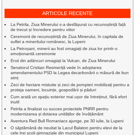
ARTICOLE RECENTE
La Petrila, Ziua Minerului s-a desfășurat cu recunoștință față
de trecut și încredere pentru viitor
Ceremonii de recunoștință de Ziua Minerului, în capitala de
suflet a mineritului românesc, la Lupeni
La Petroșani, minerii au fost omagiați de ziua lor printr-o
emoționantă ceremonie
Eroii din adâncuri omagiați la Vulcan, de Ziua Minerului
Senatorul Cristian Resmeriță vede în adoptarea
amendamentului PSD la Legea decarbonării o măsură de bun
simț
Zeci de hectare mistuite și zeci de pompieri mobilizați pentru a
proteja oameni, locuințe, gospodării și păduri
Cum arată un spațiu exterior mai ușor de întreținut, fără efort
inutil
Petrila a finalizat cu succes proiectele PNRR pentru
modernizarea și dotarea unităților de învățământ
Aventura Red Bull Romaniacs ajunge, pe 30 iulie, la Lupeni
O săptămână de neuitat la Lacul Balaton pentru elevi de la
cele trei școli gimnaziale din municipiul Lupeni