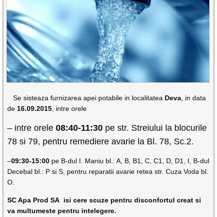
Se sisteaza furnizarea apei potabile in localitatea
Deva
, in data
de
16.09.2015
, intre orele
– intre orele
08:40-11:30
pe str. Streiului la blocurile
78 si 79, pentru remediere avarie la Bl. 78, Sc.2.
–
09:30-15:00
pe B-dul I. Maniu bl.: A, B, B1, C, C1, D, D1, I, B-dul
Decebal bl.: P si S, pentru reparatii avarie retea str. Cuza Voda bl.
O.
SC Apa Prod SA isi cere scuze pentru disconfortul creat si
va multumeste pentru intelegere.