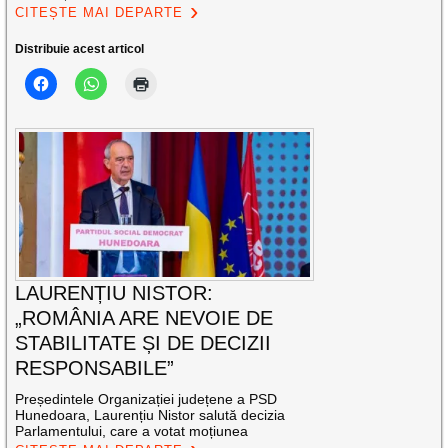
CITEȘTE MAI DEPARTE
Distribuie acest articol
LAURENȚIU NISTOR:
„ROMÂNIA ARE NEVOIE DE
STABILITATE ȘI DE DECIZII
RESPONSABILE”
Președintele Organizației județene a PSD
Hunedoara, Laurențiu Nistor salută decizia
Parlamentului, care a votat moțiunea