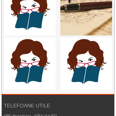
TELEFOANE UTILE
OPC Hunedoara - 0254.214.971