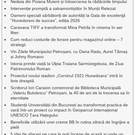
Nedeia din Poiana Muierii și întoarcerea la rădăcinile timpului
Intervenție promptă a salvamontiștilor în Munții Retezat
Oameni speciali sărbătoriți de autorități la Gala de excelenţă
”Hunedoreni de succes”, ediția 2026
Caravana TIFF a transformat Mina Petrila în cinema în aer
liber.
Cum reduci costurile de livrare pentru magazinul online – 7
strategii
Vin Zilele Municipiului Petroșani, cu Oana Radu, Aurel Tămaș
și Johny Romano
Istoria prinde viață la Ulpia Traiana Sarmizegetusa, de Ziua
Patrimoniului Roman
Proiectul noului stadion „Corvinul 1921 Hunedoara” intră în
linie dreaptă
Scriitorul Ion Caraion comemorat de Biblioteca Municipală
,,Valeriu Butulescu” Petroșani, la 40 de ani de la trecerea sa în
eternitate
Studenții Universității din București au transformat practica de
vară într-un proiect cu impact în Geoparcul Internațional
UNESCO Țara Hațegului
Beneficiile utilizării unei creme BB în rutina zilnică de îngrijire a
pielii
5 idei de afaceri pe care le poți începe de acasă și unde un