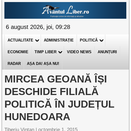
6 august 2026, joi, 09:28
ACTUALITATE
ADMINISTRAȚIE
POLITICĂ
ECONOMIE
TIMP LIBER
VIDEO NEWS
ANUNȚURI
RADAR
AȘA DA! AȘA NU!
MIRCEA GEOANĂ ÎȘI
DESCHIDE FILIALĂ
POLITICĂ ÎN JUDEȚUL
HUNEDOARA
Tiberiu Vințan
|
octombrie 1, 2015