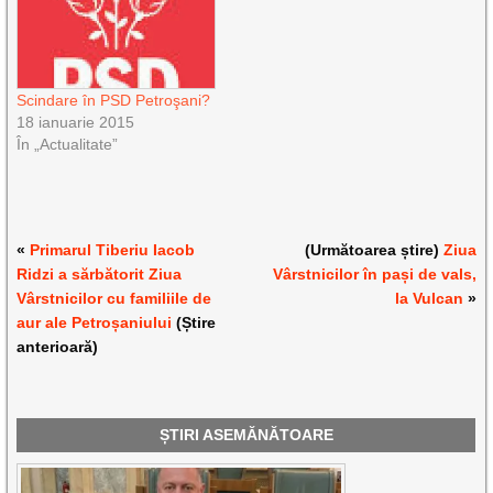
Scindare în PSD Petroşani?
18 ianuarie 2015
În „Actualitate”
«
Primarul Tiberiu Iacob
(Următoarea știre)
Ziua
Ridzi a sărbătorit Ziua
Vârstnicilor în pași de vals,
Vârstnicilor cu familiile de
la Vulcan
»
aur ale Petroșaniului
(Știre
anterioară)
ȘTIRI ASEMĂNĂTOARE