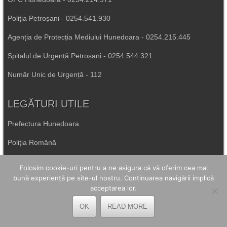
Poliția Petroșani - 0254.541.930
Agenția de Protecția Mediului Hunedoara - 0254.215.445
Spitalul de Urgență Petroșani - 0254.544.321
Număr Unic de Urgență - 112
LEGĂTURI UTILE
Prefectura Hunedoara
Poliția Română
Inspectoratul Școlar Hunedoara
Folosim cookie-uri pentru a ne asigura că vă oferim cea mai
bună experiență pe site-ul nostru. Continuarea navigării implică
Consiliul Județean Hunedoara
acceptarea lor.
Primăria Petrila
OK
READ MORE