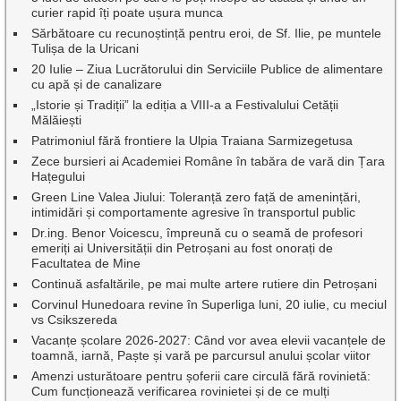
curier rapid îți poate ușura munca
Sărbătoare cu recunoștință pentru eroi, de Sf. Ilie, pe muntele
Tulișa de la Uricani
20 Iulie – Ziua Lucrătorului din Serviciile Publice de alimentare
cu apă și de canalizare
„Istorie și Tradiții” la ediția a VIII-a a Festivalului Cetății
Mălăiești
Patrimoniul fără frontiere la Ulpia Traiana Sarmizegetusa
Zece bursieri ai Academiei Române în tabăra de vară din Țara
Hațegului
Green Line Valea Jiului: Toleranță zero față de amenințări,
intimidări și comportamente agresive în transportul public
Dr.ing. Benor Voicescu, împreună cu o seamă de profesori
emeriți ai Universității din Petroșani au fost onorați de
Facultatea de Mine
Continuă asfaltările, pe mai multe artere rutiere din Petroșani
Corvinul Hunedoara revine în Superliga luni, 20 iulie, cu meciul
vs Csikszereda
Vacanțe școlare 2026-2027: Când vor avea elevii vacanțele de
toamnă, iarnă, Paște și vară pe parcursul anului școlar viitor
Amenzi usturătoare pentru șoferii care circulă fără rovinietă:
Cum funcționează verificarea rovinietei și de ce mulți