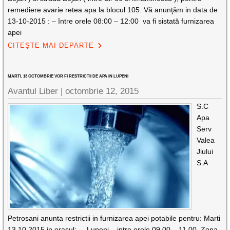
remediere avarie retea apa la blocul 105. Vă anunţăm in data de
13-10-2015 : – între orele 08:00 – 12:00 va fi sistată furnizarea
apei
CITEȘTE MAI DEPARTE
MARTI, 13 OCTOMBRIE VOR FI RESTRICTII DE APA IN LUPENI
Avantul Liber |
octombrie 12, 2015
S.C
Apa
Serv
Valea
Jiului
S.A
Petrosani anunta restrictii in furnizarea apei potabile pentru: Marti
13.10.2015 in orasul: – Lupeni – intre orele 09.00 – 11.00. Zona