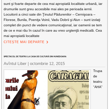
sunt şi foarte departe de cea mai apropiată localitate urbană, iar
drumurile sunt greu accesibile mai ales pe perioada iernii.
Locuitorii a cinci sate din Ţinutul Pădurenilor – Cernişoara –
Florese, Bunila, Poeniţa Voinii, Vadu Dobrii şi Alun – sunt izolaţi
complet din punct de vedere comunicaţional, iar oamenii se tem
de ce e mai rău în cazul în care au vreo urgtenţă medicală. Cea
mai apropiată localitate
CITEȘTE MAI DEPARTE
SPECTACOL DE TEATRU LA CASA DE CULTURĂ DIN HUNEDOARA
Avîntul Liber |
octombrie 12, 2015
Trupa
de
teatru
“AHA”