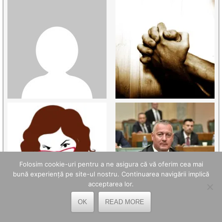
Folosim cookie-uri pentru a ne asigura că vă oferim cea mai
bună experiență pe site-ul nostru. Continuarea navigării implică
acceptarea lor.
OK
READ MORE