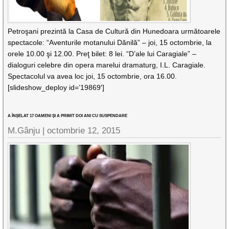
Petroşani prezintă la Casa de Cultură din Hunedoara următoarele
spectacole: “Aventurile motanului Dănilă” – joi, 15 octombrie, la
orele 10.00 şi 12.00. Preţ bilet: 8 lei. “D’ale lui Caragiale” –
dialoguri celebre din opera marelui dramaturg, I.L. Caragiale.
Spectacolul va avea loc joi, 15 octombrie, ora 16.00.
[slideshow_deploy id=’19869′]
A ÎNŞELAT 17 OAMENI ŞI A PRIMIT DOI ANI CU SUSPENDARE
M.Gânju |
octombrie 12, 2015