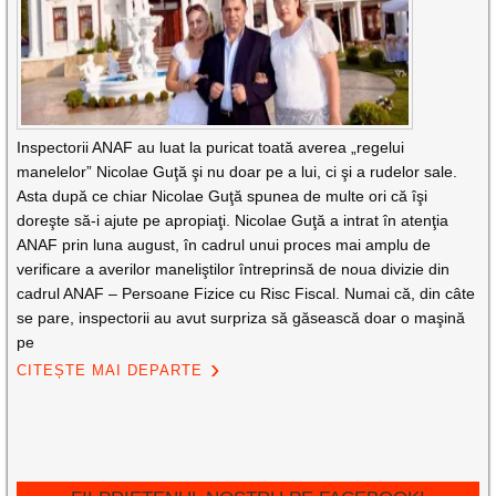
Inspectorii ANAF au luat la puricat toată averea „regelui
manelelor” Nicolae Guţă şi nu doar pe a lui, ci şi a rudelor sale.
Asta după ce chiar Nicolae Guţă spunea de multe ori că îşi
doreşte să-i ajute pe apropiaţi. Nicolae Guţă a intrat în atenţia
ANAF prin luna august, în cadrul unui proces mai amplu de
verificare a averilor maneliştilor întreprinsă de noua divizie din
cadrul ANAF – Persoane Fizice cu Risc Fiscal. Numai că, din câte
se pare, inspectorii au avut surpriza să găsească doar o maşină
pe
CITEȘTE MAI DEPARTE