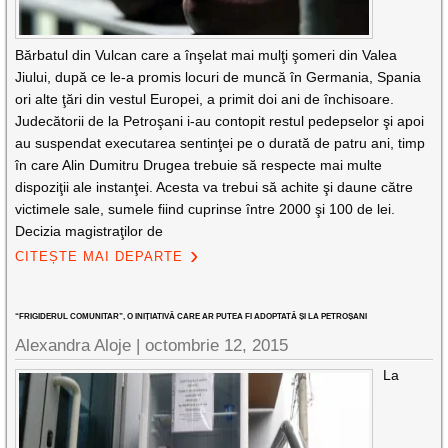
Bărbatul din Vulcan care a înşelat mai mulţi şomeri din Valea
Jiului, după ce le-a promis locuri de muncă în Germania, Spania
ori alte ţări din vestul Europei, a primit doi ani de închisoare.
Judecătorii de la Petroşani i-au contopit restul pedepselor şi apoi
au suspendat executarea sentinţei pe o durată de patru ani, timp
în care Alin Dumitru Drugea trebuie să respecte mai multe
dispoziţii ale instanţei. Acesta va trebui să achite şi daune către
victimele sale, sumele fiind cuprinse între 2000 şi 100 de lei.
Decizia magistraţilor de
CITEȘTE MAI DEPARTE
“FRIGIDERUL COMUNITAR”, O INIȚIATIVĂ CARE AR PUTEA FI ADOPTATĂ ȘI LA PETROȘANI
Alexandra Aloje |
octombrie 12, 2015
La