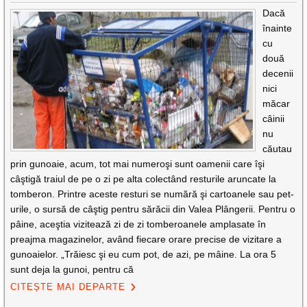
Dacă
înainte
cu
două
decenii
nici
măcar
câinii
nu
căutau
prin gunoaie, acum, tot mai numeroşi sunt oamenii care îşi
câştigă traiul de pe o zi pe alta colectând resturile aruncate la
tomberon. Printre aceste resturi se numără şi cartoanele sau pet-
urile, o sursă de câştig pentru sărăcii din Valea Plângerii. Pentru o
pâine, aceştia vizitează zi de zi tomberoanele amplasate în
preajma magazinelor, având fiecare orare precise de vizitare a
gunoaielor. „Trăiesc şi eu cum pot, de azi, pe mâine. La ora 5
sunt deja la gunoi, pentru că
CITEȘTE MAI DEPARTE