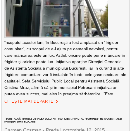
începutul acestei luni, în București a fost amplasat un “frigider
comunitar”, cu scopul de a-i ajuta pe oamenii nevoiași, pentru
care mâncarea este un lux. Astfel, oricine poate pune mâncare în
frigider și oricine poate lua. Inițiativa aparține Direcției Generale
de Asistență Socială a municipiului București, iar în curând și alte
frigidere comunitare vor fi instalate în toate cele șase sectoare ale
capitalei. Șefa Serviciului Public Local pentru Asistență Socială,
Cristina Mraz, afirmă că și în municipiul Petroșani inițiativa ar
putea avea succes, mai ales în preajma sărbătorilor. “Este
CITEȘTE MAI DEPARTE
TEORETIC, CĂRBUNELE DE VALEA JIULUI AR FI SUFICIENT. PRACTIC, “SUPAPELE” TERMOCENTRALEI
PAROŞENI SUNT BLOCATE!
Carmen Cosman - Preda |
octombrie 12, 2015