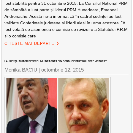
fost stabilită pentru 31 octombrie 2015. La Consiliul Național PRM
de sâmbătă a luat parte și liderul PRM Hunedoara, Emanoel
Andronache. Acesta ne-a informat că în cadrul ședinței au fost
validate Conferințele județene și liderii aleși în urma acestora. ”A
fost votată de asemenea o comisie de revizuire a Statutului P.R.M
și o comisie care
CITEȘTE MAI DEPARTE
LAURENŢIU NISTOR DESPRE LIVIU DRAGNEA “VA CONDUCE PARTIDUL SPRE VICTORIE”
Monika BACIU |
octombrie 12, 2015