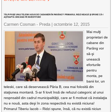
TĂLPI PUSE UNUI TELESKI ADUS DE CABANIERI ÎN PARÂNG?! PRIMARUL RIDZI NEAGĂ ŞI SPUNE CĂ-I
AŞTEAPTĂ ORICÂND PE INVESTITORI!
Carmen Cosman - Preda |
octombrie 12, 2015
Mai mulţi
proprietari de
cabane din
Parâng vor
să-şi
unească
eforturile
pentru
monta, pe
banii lor, un
teleski, care să deservească Pâria B, cea mai folosită din
staţiunea montană. S-ar fi lovit însă de refuzul categoric al unui
respnsabil din cadrul municipalităţii, care ar fi motivat că instalaţia
nu e nouă, asta deşi în zona respectivă nu există niciuna!
Primarul Tiberiu Iacob – Ridzi spune, însă, că nu există niciun