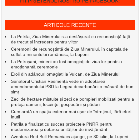
FII PRIETENUL NOSTRU PE FACEBOOK!
ARTICOLE RECENTE
La Petrila, Ziua Minerului s-a desfășurat cu recunoștință față
de trecut și încredere pentru viitor
Ceremonii de recunoștință de Ziua Minerului, în capitala de
suflet a mineritului românesc, la Lupeni
La Petroșani, minerii au fost omagiați de ziua lor printr-o
emoționantă ceremonie
Eroii din adâncuri omagiați la Vulcan, de Ziua Minerului
Senatorul Cristian Resmeriță vede în adoptarea
amendamentului PSD la Legea decarbonării o măsură de bun
simț
Zeci de hectare mistuite și zeci de pompieri mobilizați pentru a
proteja oameni, locuințe, gospodării și păduri
Cum arată un spațiu exterior mai ușor de întreținut, fără efort
inutil
Petrila a finalizat cu succes proiectele PNRR pentru
modernizarea și dotarea unităților de învățământ
Aventura Red Bull Romaniacs ajunge, pe 30 iulie, la Lupeni