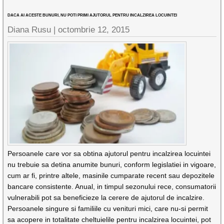
DACA AI ACESTE BUNURI, NU POTI PRIMI AJUTORUL PENTRU INCALZIREA LOCUINTEI
Diana Rusu
|
octombrie 12, 2015
Persoanele care vor sa obtina ajutorul pentru incalzirea locuintei
nu trebuie sa detina anumite bunuri, conform legislatiei in vigoare,
cum ar fi, printre altele, masinile cumparate recent sau depozitele
bancare consistente. Anual, in timpul sezonului rece, consumatorii
vulnerabili pot sa beneficieze la cerere de ajutorul de incalzire.
Persoanele singure si familiile cu venituri mici, care nu-si permit
sa acopere in totalitate cheltuielile pentru incalzirea locuintei, pot