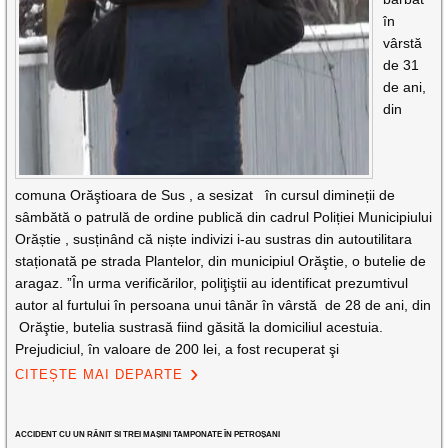
în
vârstă
de 31
de ani,
din
comuna Orăştioara de Sus , a sesizat în cursul dimineții de
sâmbătă o patrulă de ordine publică din cadrul Poliției Municipiului
Orăștie , susținând că niște indivizi i-au sustras din autoutilitara
staționată pe strada Plantelor, din municipiul Orăştie, o butelie de
aragaz. ”În urma verificărilor, poliţiştii au identificat prezumtivul
autor al furtului în persoana unui tânăr în vârstă de 28 de ani, din
Orăştie, butelia sustrasă fiind găsită la domiciliul acestuia.
Prejudiciul, în valoare de 200 lei, a fost recuperat şi
CITEȘTE MAI DEPARTE
ACCIDENT CU UN RĂNIT SI TREI MAȘINI TAMPONATE ÎN PETROȘANI