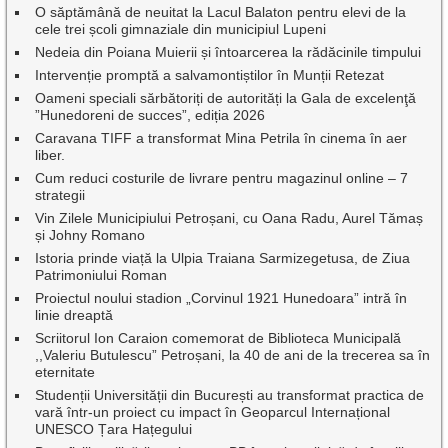
O săptămână de neuitat la Lacul Balaton pentru elevi de la
cele trei școli gimnaziale din municipiul Lupeni
Nedeia din Poiana Muierii și întoarcerea la rădăcinile timpului
Intervenție promptă a salvamontiștilor în Munții Retezat
Oameni speciali sărbătoriți de autorități la Gala de excelenţă
”Hunedoreni de succes”, ediția 2026
Caravana TIFF a transformat Mina Petrila în cinema în aer
liber.
Cum reduci costurile de livrare pentru magazinul online – 7
strategii
Vin Zilele Municipiului Petroșani, cu Oana Radu, Aurel Tămaș
și Johny Romano
Istoria prinde viață la Ulpia Traiana Sarmizegetusa, de Ziua
Patrimoniului Roman
Proiectul noului stadion „Corvinul 1921 Hunedoara” intră în
linie dreaptă
Scriitorul Ion Caraion comemorat de Biblioteca Municipală
,,Valeriu Butulescu” Petroșani, la 40 de ani de la trecerea sa în
eternitate
Studenții Universității din București au transformat practica de
vară într-un proiect cu impact în Geoparcul Internațional
UNESCO Țara Hațegului