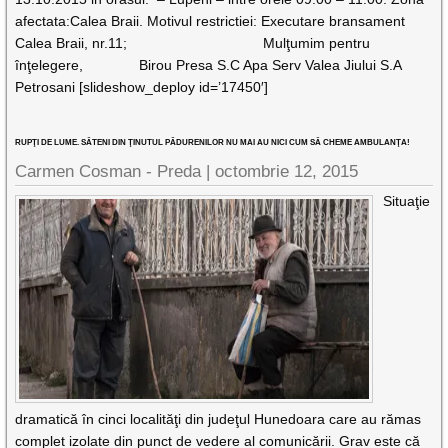
afectata:Calea Braii. Motivul restrictiei: Executare bransament
Calea Braii, nr.11; Mulţumim pentru
înţelegere, Birou Presa S.C Apa Serv Valea Jiului S.A
Petrosani [slideshow_deploy id=’17450′]
RUPŢI DE LUME. SĂTENI DIN ŢINUTUL PĂDURENILOR NU MAI AU NICI CUM SĂ CHEME AMBULANŢA!
Carmen Cosman - Preda |
octombrie 12, 2015
Situaţie
dramatică în cinci localităţi din judeţul Hunedoara care au rămas
complet izolate din punct de vedere al comunicării. Grav este că