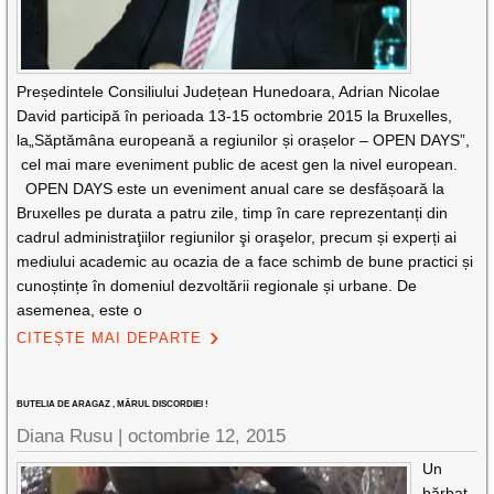
Președintele Consiliului Județean Hunedoara, Adrian Nicolae
David participă în perioada 13-15 octombrie 2015 la Bruxelles,
la„Săptămâna europeană a regiunilor și orașelor – OPEN DAYS”,
cel mai mare eveniment public de acest gen la nivel european.
OPEN DAYS este un eveniment anual care se desfășoară la
Bruxelles pe durata a patru zile, timp în care reprezentanți din
cadrul administraţiilor regiunilor şi oraşelor, precum și experți ai
mediului academic au ocazia de a face schimb de bune practici și
cunoștințe în domeniul dezvoltării regionale și urbane. De
asemenea, este o
CITEȘTE MAI DEPARTE
BUTELIA DE ARAGAZ , MĂRUL DISCORDIEI !
Diana Rusu
|
octombrie 12, 2015
Un
bărbat