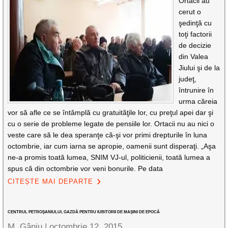
Ortacii au
cerut o
şedinţă cu
toţi factorii
de decizie
din Valea
Jiului şi de la
judeţ,
întrunire în
urma căreia
vor să afle ce se întâmplă cu gratuităţile lor, cu preţul apei dar şi
cu o serie de probleme legate de pensiile lor. Ortacii nu au nici o
veste care să le dea speranţe că-şi vor primi drepturile în luna
octombrie, iar cum iarna se apropie, oamenii sunt disperaţi. „Aşa
ne-a promis toată lumea, SNIM VJ-ul, politicienii, toată lumea a
spus că din octombrie vor veni bonurile. Pe data
CITEȘTE MAI DEPARTE
CENTRUL PETROŞANIULUI, GAZDĂ PENTRU IUBITORII DE MAŞINI DE EPOCĂ
M. Gânju |
octombrie 12, 2015