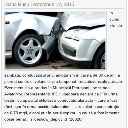
Diana Rusu
|
octombrie 12, 2015
În
cursul
zilei de
sâmbătă, conducătorul unui autoturism în vârstă de 30 de ani, a
pierdut controlul volanului și a tamponat trei autovehicule parcate.
Evenimentul s-a produs în Municipiul Petroșani, pe strada
Aviatorilor. Reprezentanții IPJ Hunedoara declară că : ”În urma
testării cu aparatul etilotest a conducătorului auto – care a fost
rănit ușor în urma accidentului rutier – a rezultat o concentrație
de 0,73 mg/l, alcool pur în aerul expirat .În cauză a fost întocmit
dosar penal.” [slideshow_deploy id=’20328′]