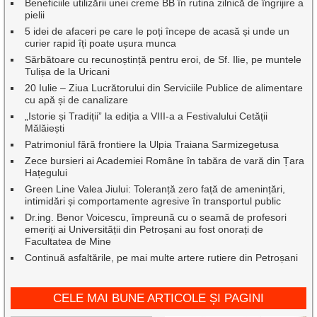
Beneficiile utilizării unei creme BB în rutina zilnică de îngrijire a
pielii
5 idei de afaceri pe care le poți începe de acasă și unde un
curier rapid îți poate ușura munca
Sărbătoare cu recunoștință pentru eroi, de Sf. Ilie, pe muntele
Tulișa de la Uricani
20 Iulie – Ziua Lucrătorului din Serviciile Publice de alimentare
cu apă și de canalizare
„Istorie și Tradiții” la ediția a VIII-a a Festivalului Cetății
Mălăiești
Patrimoniul fără frontiere la Ulpia Traiana Sarmizegetusa
Zece bursieri ai Academiei Române în tabăra de vară din Țara
Hațegului
Green Line Valea Jiului: Toleranță zero față de amenințări,
intimidări și comportamente agresive în transportul public
Dr.ing. Benor Voicescu, împreună cu o seamă de profesori
emeriți ai Universității din Petroșani au fost onorați de
Facultatea de Mine
Continuă asfaltările, pe mai multe artere rutiere din Petroșani
CELE MAI BUNE ARTICOLE ȘI PAGINI