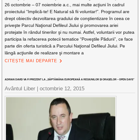
26 octombrie – 07 noiembrie a.c., mai multe acţiuni în cadrul
proiectului “Implică-te! E Natural să fii voluntar!”. Programul are
drept obiectiv dezvoltarea gradului de conştientizare în ceea ce
priveşte Parcul Naţional Defileul Jiului şi promovarea ariei
protejate în rândul tinerilor şi nu numai. Astfel, voluntarii vor putea
participa la refacerea potecii tematice “Poveştile Pădurii”, ce face
parte din oferta turistică a Parcului Naţional Defileul Jiului. Pe
lângă acţiunile de realizare şi montare a
CITEȘTE MAI DEPARTE
ADRIAN DAVID VA FI PREZENT LA „SĂPTĂMÂNA EUROPEANĂ A REGIUNILOR ȘI ORAȘELOR – OPEN DAYS”
Avântul Liber |
octombrie 12, 2015