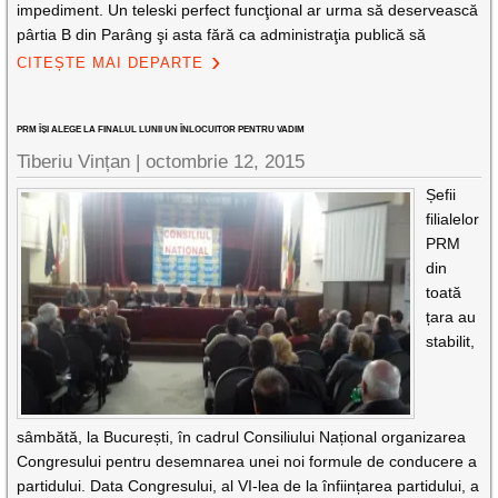
impediment. Un teleski perfect funcţional ar urma să deservească
pârtia B din Parâng şi asta fără ca administraţia publică să
CITEȘTE MAI DEPARTE
PRM ÎȘI ALEGE LA FINALUL LUNII UN ÎNLOCUITOR PENTRU VADIM
Tiberiu Vințan
|
octombrie 12, 2015
Șefii
filialelor
PRM
din
toată
țara au
stabilit,
sâmbătă, la București, în cadrul Consiliului Național organizarea
Congresului pentru desemnarea unei noi formule de conducere a
partidului. Data Congresului, al VI-lea de la înființarea partidului, a