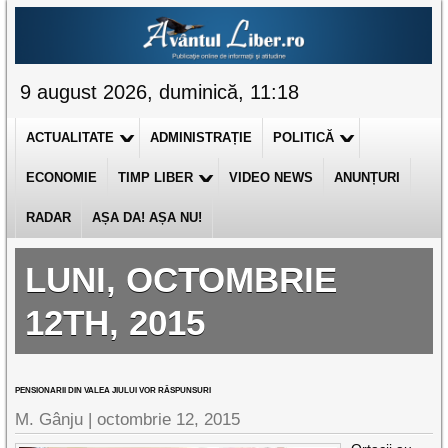
9 august 2026, duminică, 11:18
ACTUALITATE
ADMINISTRAȚIE
POLITICĂ
ECONOMIE
TIMP LIBER
VIDEO NEWS
ANUNȚURI
RADAR
AȘA DA! AȘA NU!
LUNI, OCTOMBRIE
12TH, 2015
PENSIONARII DIN VALEA JIULUI VOR RĂSPUNSURI
M. Gânju |
octombrie 12, 2015