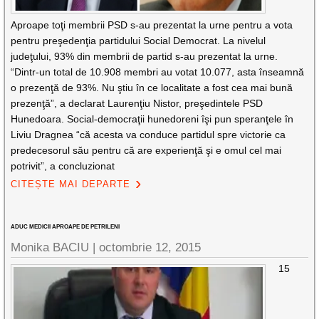
Aproape toţi membrii PSD s-au prezentat la urne pentru a vota
pentru preşedenţia partidului Social Democrat. La nivelul
judeţului, 93% din membrii de partid s-au prezentat la urne.
“Dintr-un total de 10.908 membri au votat 10.077, asta înseamnă
o prezenţă de 93%. Nu ştiu în ce localitate a fost cea mai bună
prezenţă”, a declarat Laurenţiu Nistor, preşedintele PSD
Hunedoara. Social-democraţii hunedoreni îşi pun speranţele în
Liviu Dragnea “că acesta va conduce partidul spre victorie ca
predecesorul său pentru că are experienţă şi e omul cel mai
potrivit”, a concluzionat
CITEȘTE MAI DEPARTE
ADUC MEDICII APROAPE DE PETRILENI
Monika BACIU |
octombrie 12, 2015
15