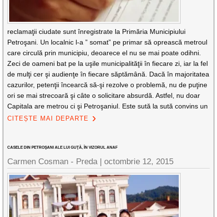
reclamaţii ciudate sunt înregistrate la Primăria Municipiului
Petroşani. Un localnic l-a ” somat” pe primar să oprească metroul
care circulă prin municipiu, deoarece el nu se mai poate odihni.
Zeci de oameni bat pe la uşile municipalităţii în fiecare zi, iar la fel
de mulţi cer şi audienţe în fiecare săptămână. Dacă în majoritatea
cazurilor, petenţii încearcă să-şi rezolve o problemă, nu de puţine
ori se mai strecoară şi câte o solicitare absurdă. Astfel, nu doar
Capitala are metrou ci şi Petroşaniul. Este sută la sută convins un
CITEȘTE MAI DEPARTE
CASELE DIN PETROŞANI ALE LUI GUŢĂ, ÎN VIZORUL ANAF
Carmen Cosman - Preda |
octombrie 12, 2015