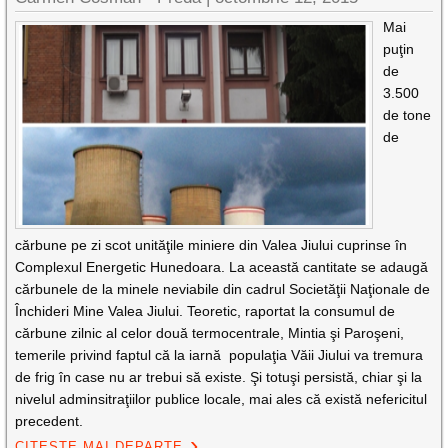
Mai
puţin
de
3.500
de tone
de
cărbune pe zi scot unităţile miniere din Valea Jiului cuprinse în
Complexul Energetic Hunedoara. La această cantitate se adaugă
cărbunele de la minele neviabile din cadrul Societăţii Naţionale de
Închideri Mine Valea Jiului. Teoretic, raportat la consumul de
cărbune zilnic al celor două termocentrale, Mintia şi Paroşeni,
temerile privind faptul că la iarnă populaţia Văii Jiului va tremura
de frig în case nu ar trebui să existe. Şi totuşi persistă, chiar şi la
nivelul adminsitraţiilor publice locale, mai ales că există nefericitul
precedent.
CITEȘTE MAI DEPARTE