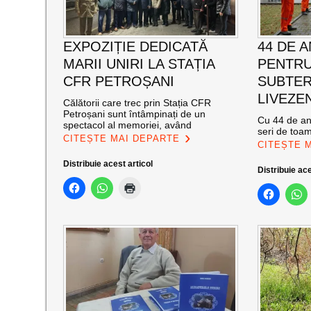
EXPOZIȚIE DEDICATĂ
44 DE A
MARII UNIRI LA STAȚIA
PENTRU
CFR PETROȘANI
SUBTER
LIVEZEN
Călătorii care trec prin Stația CFR
Petroșani sunt întâmpinați de un
Cu 44 de ani
spectacol al memoriei, având
seri de toa
CITEȘTE MAI DEPARTE
CITEȘTE 
Distribuie acest articol
Distribuie ace