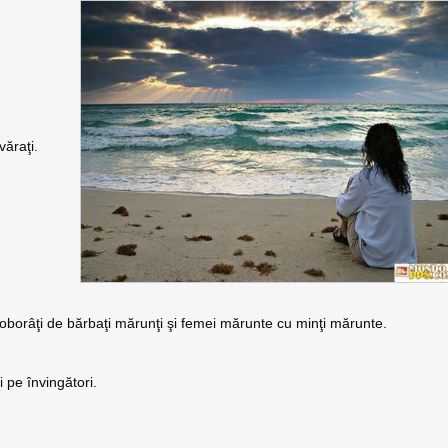
văraţi.
i doborâţi de bărbaţi mărunţi şi femei mărunte cu minţi mărunte.
 pe învingători.