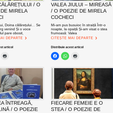
CĂLĂREȚULUI / O
VALEA JIULUI – MIREASĂ
 DE MIRELA
/ O POEZIE DE MIRELA
CI
COCHECI
lui, Doina călărețului… Se
Mi-am pus busuioc în straiță Într-o
g venind Și o voce
noapte, la opaiță Și-am visat o stea
ul pare obosit,
frumoasă: Valea
MAI DEPARTE
CITEȘTE MAI DEPARTE
st articol
Distribuie acest articol
A ÎNTREAGĂ,
FIECARE FEMEIE E O
INĂ / O POEZIE
STEA / O POEZIE DE