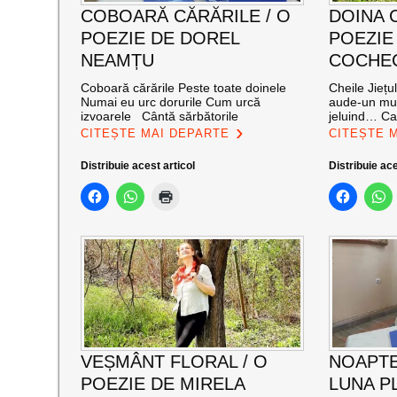
COBOARĂ CĂRĂRILE / O
DOINA 
POEZIE DE DOREL
POEZIE
NEAMȚU
COCHE
Coboară cărările Peste toate doinele
Cheile Jiețu
Numai eu urc dorurile Cum urcă
aude-un mur
izvoarele Cântă sărbătorile
jeluind… Cal
CITEȘTE MAI DEPARTE
CITEȘTE 
Distribuie acest articol
Distribuie ace
VEȘMÂNT FLORAL / O
NOAPTE
POEZIE DE MIRELA
LUNA PL