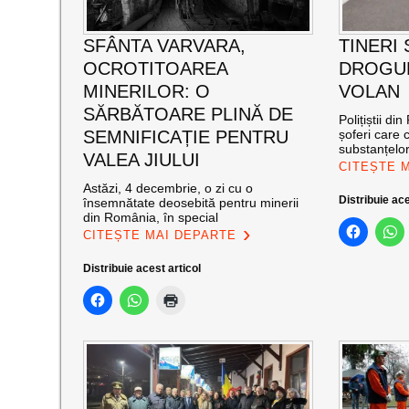
SFÂNTA VARVARA,
TINERI
OCROTITOAREA
DROGUR
MINERILOR: O
VOLAN
SĂRBĂTOARE PLINĂ DE
Polițiștii di
SEMNIFICAȚIE PENTRU
șoferi care
substanțelor
VALEA JIULUI
CITEȘTE 
Astăzi, 4 decembrie, o zi cu o
Distribuie ace
însemnătate deosebită pentru minerii
din România, în special
CITEȘTE MAI DEPARTE
Distribuie acest articol