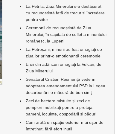
La Petrila, Ziua Minerului s-a desfășurat
cu recunoștință față de trecut și încredere
pentru viitor
Ceremonii de recunoștință de Ziua
Minerului, în capitala de suflet a mineritului
românesc, la Lupeni
La Petroșani, minerii au fost omagiați de
ziua lor printr-o emoționantă ceremonie
Eroii din adâncuri omagiați la Vulcan, de
Ziua Minerului
Senatorul Cristian Resmeriță vede în
adoptarea amendamentului PSD la Legea
decarbonării o măsură de bun simț
Zeci de hectare mistuite și zeci de
pompieri mobilizați pentru a proteja
oameni, locuințe, gospodării și păduri
Cum arată un spațiu exterior mai ușor de
întreținut, fără efort inutil