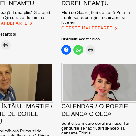
EL NEAMȚU
DOREL NEAMȚU
eagă, Luna plină S-a oprit
Flori de Soare, flori de Lună Pe a ta
am Și cu raze de lumină
frunte se-adună Și-n ochii aprinși
luceferi
MAI DEPARTE
CITEȘTE MAI DEPARTE
st articol
Distribuie acest articol
 ÎNTÂIUL MARTIE /
CALENDAR / O POEZIE
IE DE DOREL
DE ANCA CIOLCA
U
Sunt clipe-n care dorul nu-i ușor Iar
gândurile se fac fluturi și-ncep să
 primăvară Prima zi de
danseze Trimiși
ma zi de floare rară Prima