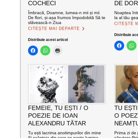
COCHECI
DE DOR
Îmbracă, Doamne, lumea-n mii și mii
Noaptea într
De flori, și-așa frumos împodobită Să te
la al tău ge
slăvească-n Ziua
CITEȘTE 
CITEȘTE MAI DEPARTE
Distribuie ace
Distribuie acest articol
FEMEIE, TU EȘTI / O
TU EȘTI
POEZIE DE IOAN
O POEZ
ALEXANDRU TĂTAR
NEAMȚ
Tu ești lacrima anotimpurilor din mine
Prima zi de
Și scânteia din care se naște lumina
sărutare Pri