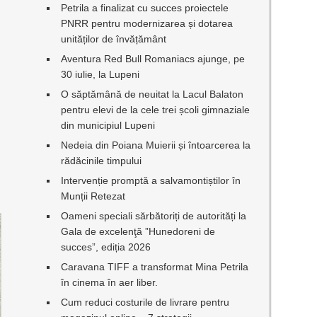
Petrila a finalizat cu succes proiectele
PNRR pentru modernizarea și dotarea
unităților de învățământ
Aventura Red Bull Romaniacs ajunge, pe
30 iulie, la Lupeni
O săptămână de neuitat la Lacul Balaton
pentru elevi de la cele trei școli gimnaziale
din municipiul Lupeni
Nedeia din Poiana Muierii și întoarcerea la
rădăcinile timpului
Intervenție promptă a salvamontiștilor în
Munții Retezat
Oameni speciali sărbătoriți de autorități la
Gala de excelenţă ”Hunedoreni de
succes”, ediția 2026
Caravana TIFF a transformat Mina Petrila
în cinema în aer liber.
Cum reduci costurile de livrare pentru