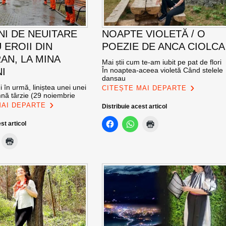
NI DE NEUITARE
NOAPTE VIOLETĂ / O
 EROII DIN
POEZIE DE ANCA CIOLCA
AN, LA MINA
Mai știi cum te-am iubit pe pat de flori
I
În noaptea-aceea violetă Când stelele
dansau
 în urmă, liniștea unei unei
CITEȘTE MAI DEPARTE
mnă târzie (29 noiembrie
MAI DEPARTE
Distribuie acest articol
st articol