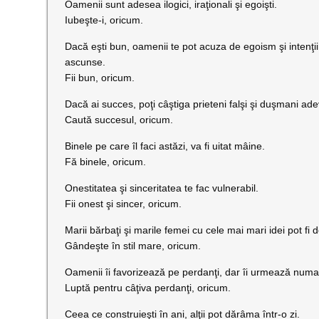
Oamenii sunt adesea ilogici, iraţionali şi egoişti.
Iubeşte-i, oricum.
Dacă eşti bun, oamenii te pot acuza de egoism şi intenţii
ascunse.
Fii bun, oricum.
Dacă ai succes, poţi câştiga prieteni falşi şi duşmani ade
Caută succesul, oricum.
Binele pe care îl faci astăzi, va fi uitat mâine.
Fă binele, oricum.
Onestitatea şi sinceritatea te fac vulnerabil.
Fii onest şi sincer, oricum.
Marii bărbaţi şi marile femei cu cele mai mari idei pot f
Gândeşte în stil mare, oricum.
Oamenii îi favorizează pe perdanţi, dar îi urmează numai
Luptă pentru câţiva perdanţi, oricum.
Ceea ce construieşti în ani, alţii pot dărâma într-o zi.