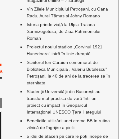
magazinul online – 7 strategii
Vin Zilele Municipiului Petroșani, cu Oana
Radu, Aurel Tămaș și Johny Romano
Istoria prinde viață la Ulpia Traiana
Sarmizegetusa, de Ziua Patrimoniului
Roman
Proiectul noului stadion „Corvinul 1921
Hunedoara” intră în linie dreaptă
Scriitorul Ion Caraion comemorat de
ui
Biblioteca Municipală ,,Valeriu Butulescu”
ea
Petroșani, la 40 de ani de la trecerea sa în
»
eternitate
Studenții Universității din București au
transformat practica de vară într-un
proiect cu impact în Geoparcul
Internațional UNESCO Țara Hațegului
Beneficiile utilizării unei creme BB în rutina
zilnică de îngrijire a pielii
5 idei de afaceri pe care le poți începe de