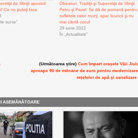
erstiţii de Sfinţii apostoli
Obiceiuri, Tradiţii şi Superstiţii de Sfinţii
l! Ce nu puteţi face
Petru şi Pavel: Se dă de pomană pentru
8
sufletele celor morţi, apar licuricii şi nu
alte surse”
mai cântă cucul
29 iunie 2022
În „Actualitate”
n
(Următoarea știre)
Cum împart orașele Văii Jiul
aproape 90 de miloane de euro pentru modernizar
rețelelor de apă și canalizare
RI ASEMĂNĂTOARE