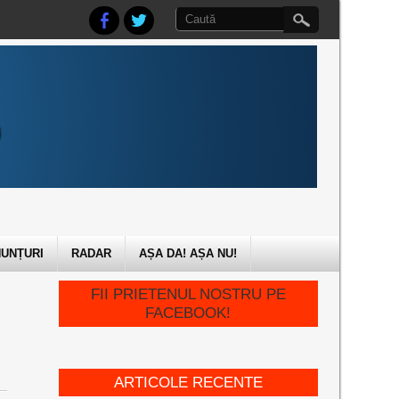
UNȚURI
RADAR
AȘA DA! AȘA NU!
FII PRIETENUL NOSTRU PE
FACEBOOK!
ARTICOLE RECENTE