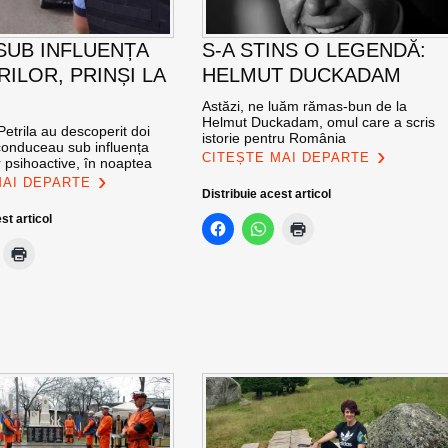
 SUB INFLUENȚA
S-A STINS O LEGENDĂ:
ILOR, PRINȘI LA
HELMUT DUCKADAM
Astăzi, ne luăm rămas-bun de la
Helmut Duckadam, omul care a scris
n Petrila au descoperit doi
istorie pentru România
 conduceau sub influența
CITEȘTE MAI DEPARTE
 psihoactive, în noaptea
MAI DEPARTE
Distribuie acest articol
st articol