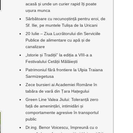
acasă și unde un curier rapid îți poate
ușura munca
Sărbătoare cu recunoștință pentru eroi, de
Sf. Ilie, pe muntele Tulișa de la Uricani
20 Iulie – Ziua Lucrătorului din Serviciile
Publice de alimentare cu apă și de
canalizare
„Istorie și Tradiții” la ediția a VIII-a a
Festivalului Cetății Mălăiești
Patrimoniul fără frontiere la Ulpia Traiana
Sarmizegetusa
Zece bursieri ai Academiei Române în
tabăra de vară din Țara Hațegului
Green Line Valea Jiului: Toleranță zero
față de amenințări, intimidări și
comportamente agresive în transportul
public
Dr.ing. Benor Voicescu, împreună cu o