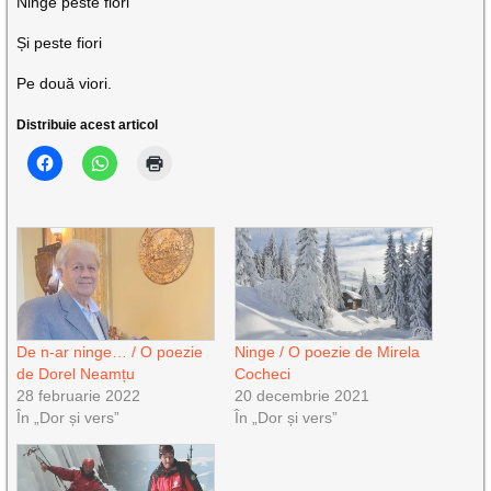
Ninge peste flori
Și peste fiori
Pe două viori.
Distribuie acest articol
De n-ar ninge… / O poezie
Ninge / O poezie de Mirela
de Dorel Neamțu
Cocheci
28 februarie 2022
20 decembrie 2021
În „Dor și vers”
În „Dor și vers”