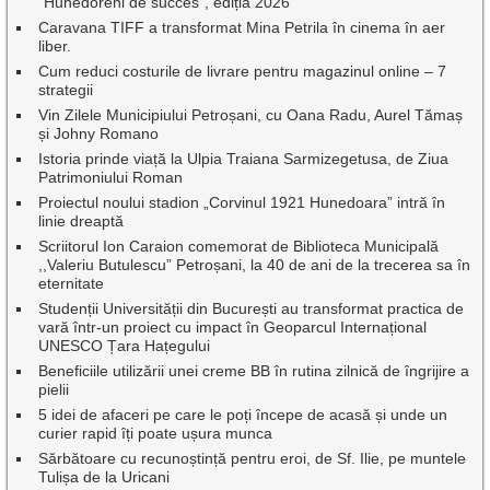
”Hunedoreni de succes”, ediția 2026
Caravana TIFF a transformat Mina Petrila în cinema în aer
liber.
Cum reduci costurile de livrare pentru magazinul online – 7
strategii
Vin Zilele Municipiului Petroșani, cu Oana Radu, Aurel Tămaș
și Johny Romano
Istoria prinde viață la Ulpia Traiana Sarmizegetusa, de Ziua
Patrimoniului Roman
Proiectul noului stadion „Corvinul 1921 Hunedoara” intră în
linie dreaptă
Scriitorul Ion Caraion comemorat de Biblioteca Municipală
,,Valeriu Butulescu” Petroșani, la 40 de ani de la trecerea sa în
eternitate
Studenții Universității din București au transformat practica de
vară într-un proiect cu impact în Geoparcul Internațional
UNESCO Țara Hațegului
Beneficiile utilizării unei creme BB în rutina zilnică de îngrijire a
pielii
5 idei de afaceri pe care le poți începe de acasă și unde un
curier rapid îți poate ușura munca
Sărbătoare cu recunoștință pentru eroi, de Sf. Ilie, pe muntele
Tulișa de la Uricani