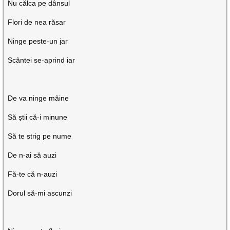
Nu călca pe dânsul
Flori de nea răsar
Ninge peste-un jar
Scântei se-aprind iar
De va ninge mâine
Să știi că-i minune
Să te strig pe nume
De n-ai să auzi
Fă-te că n-auzi
Dorul să-mi ascunzi