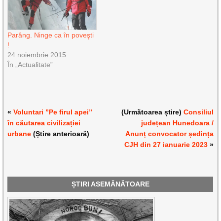
Parâng. Ninge ca în poveşti
!
24 noiembrie 2015
În „Actualitate”
«
Voluntari ”Pe firul apei”
(Următoarea știre)
Consiliul
în căutarea civilizației
județean Hunedoara /
urbane
(Știre anterioară)
Anunț convocator ședința
CJH din 27 ianuarie 2023
»
ȘTIRI ASEMĂNĂTOARE