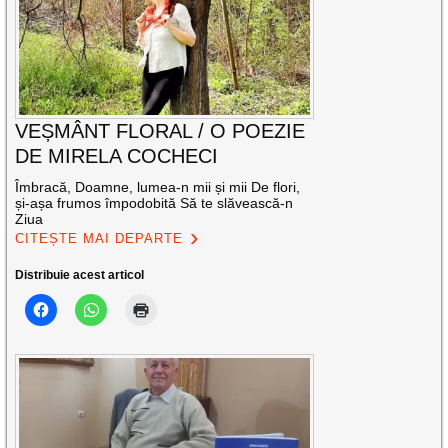
VEȘMÂNT FLORAL / O POEZIE
DE MIRELA COCHECI
Îmbracă, Doamne, lumea-n mii și mii De flori,
și-așa frumos împodobită Să te slăvească-n
Ziua
CITEȘTE MAI DEPARTE
Distribuie acest articol