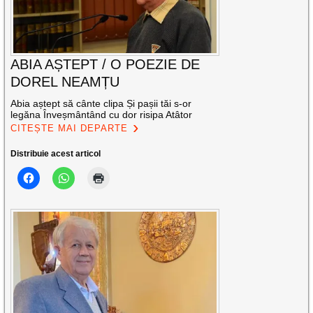
ABIA AȘTEPT / O POEZIE DE
DOREL NEAMȚU
Abia aștept să cânte clipa Și pașii tăi s-or
legăna Înveșmântând cu dor risipa Atâtor
CITEȘTE MAI DEPARTE
Distribuie acest articol