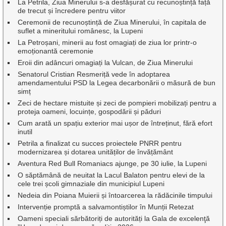
La Petrila, Ziua Minerului s-a desfășurat cu recunoștință față
de trecut și încredere pentru viitor
Ceremonii de recunoștință de Ziua Minerului, în capitala de
suflet a mineritului românesc, la Lupeni
La Petroșani, minerii au fost omagiați de ziua lor printr-o
emoționantă ceremonie
Eroii din adâncuri omagiați la Vulcan, de Ziua Minerului
Senatorul Cristian Resmeriță vede în adoptarea
amendamentului PSD la Legea decarbonării o măsură de bun
simț
Zeci de hectare mistuite și zeci de pompieri mobilizați pentru a
proteja oameni, locuințe, gospodării și păduri
Cum arată un spațiu exterior mai ușor de întreținut, fără efort
inutil
Petrila a finalizat cu succes proiectele PNRR pentru
modernizarea și dotarea unităților de învățământ
Aventura Red Bull Romaniacs ajunge, pe 30 iulie, la Lupeni
O săptămână de neuitat la Lacul Balaton pentru elevi de la
cele trei școli gimnaziale din municipiul Lupeni
Nedeia din Poiana Muierii și întoarcerea la rădăcinile timpului
Intervenție promptă a salvamontiștilor în Munții Retezat
Oameni speciali sărbătoriți de autorități la Gala de excelenţă