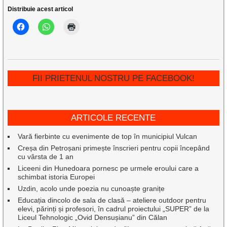
Distribuie acest articol
FII PRIETENUL NOSTRU PE FACEBOOK!
ARTICOLE RECENTE
Vară fierbinte cu evenimente de top în municipiul Vulcan
Creșa din Petroșani primește înscrieri pentru copii începând
cu vârsta de 1 an
Liceeni din Hunedoara pornesc pe urmele eroului care a
schimbat istoria Europei
Uzdin, acolo unde poezia nu cunoaște granițe
Educația dincolo de sala de clasă – ateliere outdoor pentru
elevi, părinți și profesori, în cadrul proiectului „SUPER” de la
Liceul Tehnologic „Ovid Densușianu” din Călan