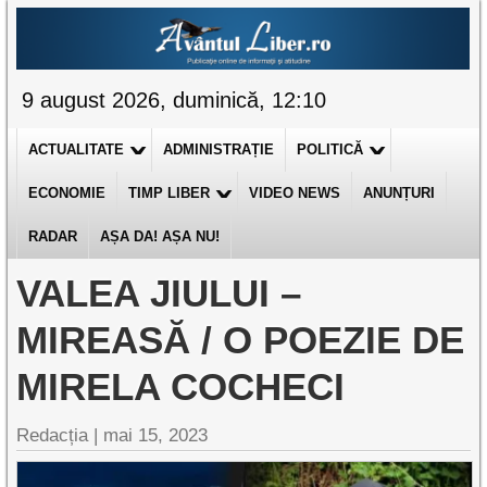
9 august 2026, duminică, 12:10
ACTUALITATE
ADMINISTRAȚIE
POLITICĂ
ECONOMIE
TIMP LIBER
VIDEO NEWS
ANUNȚURI
RADAR
AȘA DA! AȘA NU!
VALEA JIULUI –
MIREASĂ / O POEZIE DE
MIRELA COCHECI
Redacția |
mai 15, 2023