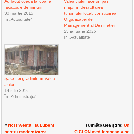
Au făcut coadă la icoana
Valea Jiului face un pas
făcătoare de minuni
major în dezvoltarea
30 martie 2015
turismului local: constituirea
În „Actualitate”
Organizației de
Management al Destinației
29 ianuarie 2025
În „Actualitate”
Şase noi grădiniţe în Valea
Jiului
14 iulie 2016
În „Administrație”
«
Noi investiții la Lupeni
(Următoarea știre)
Un
pentru modernizarea
CICLON mediteranean vine