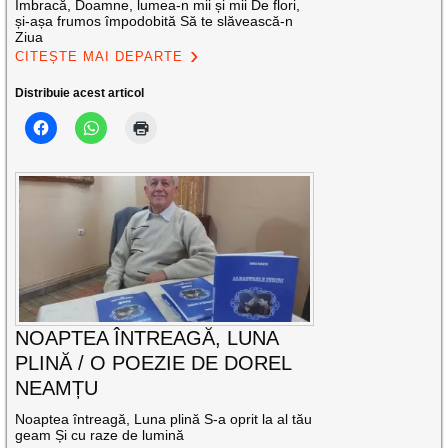
Îmbracă, Doamne, lumea-n mii și mii De flori,
și-așa frumos împodobită Să te slăvească-n
Ziua
CITEȘTE MAI DEPARTE
Distribuie acest articol
NOAPTEA ÎNTREAGĂ, LUNA
PLINĂ / O POEZIE DE DOREL
NEAMȚU
Noaptea întreagă, Luna plină S-a oprit la al tău
geam Și cu raze de lumină