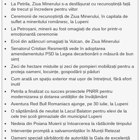
La Petrila, Ziua Minerului s-a desfășurat cu recunoștință față
de trecut și încredere pentru viitor
Ceremonii de recunoștință de Ziua Minerului, în capitala de
suflet a mineritului românesc, la Lupeni
La Petroșani, minerii au fost omagiați de ziua lor printr-o
emoționantă ceremonie
Eroii din adâncuri omagiați la Vulcan, de Ziua Minerului
Senatorul Cristian Resmeriță vede în adoptarea
amendamentului PSD la Legea decarbonării o măsură de bun
simț
Zeci de hectare mistuite și zeci de pompieri mobilizați pentru a
proteja oameni, locuințe, gospodării și păduri
Cum arată un spațiu exterior mai ușor de întreținut, fără efort
inutil
Petrila a finalizat cu succes proiectele PNRR pentru
modernizarea și dotarea unităților de învățământ
Aventura Red Bull Romaniacs ajunge, pe 30 iulie, la Lupeni
O săptămână de neuitat la Lacul Balaton pentru elevi de la
cele trei școli gimnaziale din municipiul Lupeni
Nedeia din Poiana Muierii și întoarcerea la rădăcinile timpului
Intervenție promptă a salvamontiștilor în Munții Retezat
Oameni speciali sărbătoriți de autorități la Gala de excelenţă