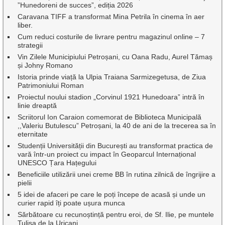
”Hunedoreni de succes”, ediția 2026
Caravana TIFF a transformat Mina Petrila în cinema în aer
liber.
Cum reduci costurile de livrare pentru magazinul online – 7
strategii
Vin Zilele Municipiului Petroșani, cu Oana Radu, Aurel Tămaș
și Johny Romano
Istoria prinde viață la Ulpia Traiana Sarmizegetusa, de Ziua
Patrimoniului Roman
Proiectul noului stadion „Corvinul 1921 Hunedoara” intră în
linie dreaptă
Scriitorul Ion Caraion comemorat de Biblioteca Municipală
,,Valeriu Butulescu” Petroșani, la 40 de ani de la trecerea sa în
eternitate
Studenții Universității din București au transformat practica de
vară într-un proiect cu impact în Geoparcul Internațional
UNESCO Țara Hațegului
Beneficiile utilizării unei creme BB în rutina zilnică de îngrijire a
pielii
5 idei de afaceri pe care le poți începe de acasă și unde un
curier rapid îți poate ușura munca
Sărbătoare cu recunoștință pentru eroi, de Sf. Ilie, pe muntele
Tulișa de la Uricani