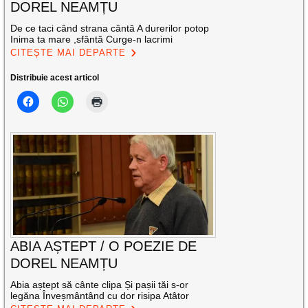
DOREL NEAMȚU
De ce taci când strana cântă A durerilor potop
Inima ta mare ,sfântă Curge-n lacrimi
CITEȘTE MAI DEPARTE
Distribuie acest articol
ABIA AȘTEPT / O POEZIE DE
DOREL NEAMȚU
Abia aștept să cânte clipa Și pașii tăi s-or
legăna Înveșmântând cu dor risipa Atâtor