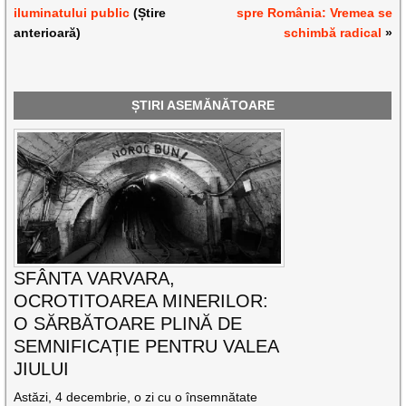
iluminatului public
(Știre
spre România: Vremea se
anterioară)
schimbă radical
»
ȘTIRI ASEMĂNĂTOARE
SFÂNTA VARVARA,
OCROTITOAREA MINERILOR:
O SĂRBĂTOARE PLINĂ DE
SEMNIFICAȚIE PENTRU VALEA
JIULUI
Astăzi, 4 decembrie, o zi cu o însemnătate