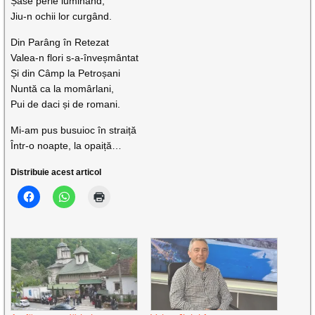
Șase perle luminând,
Jiu-n ochii lor curgând.
Din Parâng în Retezat
Valea-n flori s-a-înveșmântat
Și din Câmp la Petroșani
Nuntă ca la momârlani,
Pui de daci și de romani.
Mi-am pus busuioc în straiță
Într-o noapte, la opaiță…
Distribuie acest articol