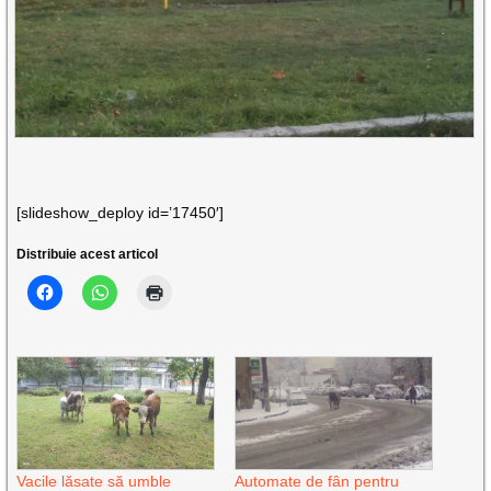
[slideshow_deploy id=’17450′]
Distribuie acest articol
Vacile lăsate să umble
Automate de fân pentru