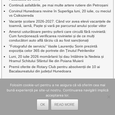
Continuă asfaltările, pe mai multe artere rutiere din Petroșani
Corvinul Hunedoara revine în Superliga luni, 20 iulie, cu meciul
vs Csikszereda
Vacanțe școlare 2026-2027: Când vor avea elevii vacanțele de
toamnă, iarnă, Paște și vară pe parcursul anului școlar viitor
Amenzi usturătoare pentru șoferii care circulă fără rovinietă:
Cum funcționează verificarea rovinietei și de ce mulți
conducători auto află târziu că au fost sancționați
”Fotograful de serviciu” Vasile Laurențiu Sorin prezintă
expoziția celor 365 de portrete din Ținutul Petrilenilor
Luni, 20 iulie 2026 momârlanii își dau întâlnire la Nedeia și
Hramul Schitului Sfântul Ilie din Poiana Muierii
Premii oferite de Rotary Club pentru absolvenții de 10 ai
Bacalaureatului din județul Hunedoara
Folosim cookie-uri pentru a ne asigura că vă oferim cea mai
CELE MAI BUNE ARTICOLE ȘI PAGINI
bună experiență pe site-ul nostru. Continuarea navigării implică
acceptarea lor.
OK
READ MORE