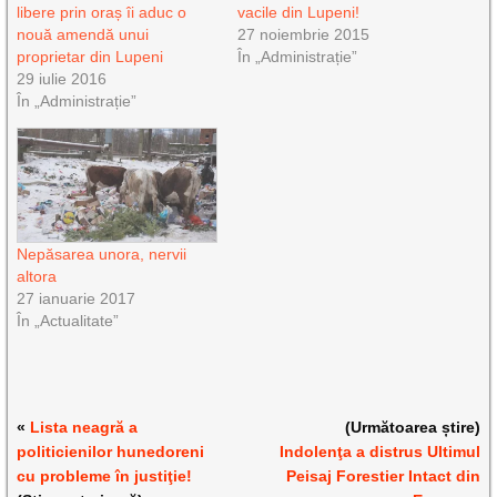
libere prin oraș îi aduc o
vacile din Lupeni!
nouă amendă unui
27 noiembrie 2015
proprietar din Lupeni
În „Administrație”
29 iulie 2016
În „Administrație”
Nepăsarea unora, nervii
altora
27 ianuarie 2017
În „Actualitate”
«
Lista neagră a
(Următoarea știre)
politicienilor hunedoreni
Indolenţa a distrus Ultimul
cu probleme în justiţie!
Peisaj Forestier Intact din