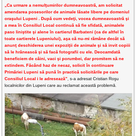
„Ca urmare a nemulţumirilor dumneavoastră, am solicitat
amendarea posesorilor de animale lăsate libere pe domeniul
oraşului Lupeni . După cum vedeţi, vocea dumneavoastră şi
a mea în Consiliul Local continuă să fie sfidată, animalele
pasc liniştite şi alene în cartierul Barbateni (ca de altfel în
toate cartierele Lupeniului), aşa că nu-mi rămâne decât să
anunţ deschiderea unei expoziţii de animale şi să invit copiii
să le hrănească şi să facă fotografii cu ele. Deocamdată
beneficiem de câini, vaci şi porumbei, dar promitem să ne
extindem.
Făcând haz de necaz, solicit în continuare
Primăriei Lupeni să pună în practică solicitările pe care
Consiliul Local i le adresează”
, s-a adresat Cristian Roşu
localnicilor din Lupeni care au reclamat această problemă.