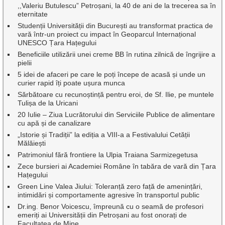
,,Valeriu Butulescu” Petroșani, la 40 de ani de la trecerea sa în
eternitate
Studenții Universității din București au transformat practica de
vară într-un proiect cu impact în Geoparcul Internațional
UNESCO Țara Hațegului
Beneficiile utilizării unei creme BB în rutina zilnică de îngrijire a
pielii
5 idei de afaceri pe care le poți începe de acasă și unde un
curier rapid îți poate ușura munca
Sărbătoare cu recunoștință pentru eroi, de Sf. Ilie, pe muntele
Tulișa de la Uricani
20 Iulie – Ziua Lucrătorului din Serviciile Publice de alimentare
cu apă și de canalizare
„Istorie și Tradiții” la ediția a VIII-a a Festivalului Cetății
Mălăiești
Patrimoniul fără frontiere la Ulpia Traiana Sarmizegetusa
Zece bursieri ai Academiei Române în tabăra de vară din Țara
Hațegului
Green Line Valea Jiului: Toleranță zero față de amenințări,
intimidări și comportamente agresive în transportul public
Dr.ing. Benor Voicescu, împreună cu o seamă de profesori
emeriți ai Universității din Petroșani au fost onorați de
Facultatea de Mine