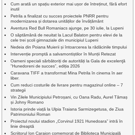
Cum arată un spațiu exterior mai ușor de întreținut, fără efort
inutil
Petrila a finalizat cu succes proiectele PNRR pentru
modernizarea și dotarea unităților de învățământ
Aventura Red Bull Romaniacs ajunge, pe 30 iulie, la Lupeni
O săptămână de neuitat la Lacul Balaton pentru elevi de la
cele trei școli gimnaziale din municipiul Lupeni
Nedeia din Poiana Muierii și întoarcerea la rădăcinile timpului
Intervenție promptă a salvamontiștilor în Munții Retezat
Oameni speciali sărbătoriți de autorități la Gala de excelenţă
”Hunedoreni de succes”, ediția 2026
Caravana TIFF a transformat Mina Petrila în cinema în aer
liber.
Cum reduci costurile de livrare pentru magazinul online – 7
strategii
Vin Zilele Municipiului Petroșani, cu Oana Radu, Aurel Tămaș
și Johny Romano
Istoria prinde viață la Ulpia Traiana Sarmizegetusa, de Ziua
Patrimoniului Roman
Proiectul noului stadion „Corvinul 1921 Hunedoara” intră în
linie dreaptă
Scriitorul Ion Caraion comemorat de Biblioteca Municipală