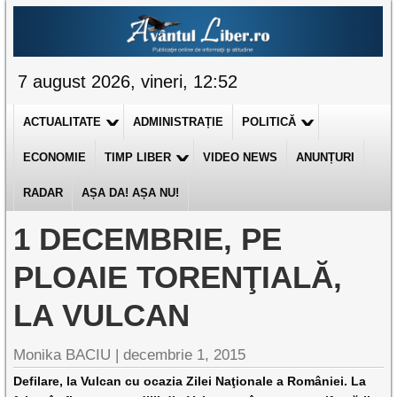
7 august 2026, vineri, 12:52
ACTUALITATE
ADMINISTRAȚIE
POLITICĂ
ECONOMIE
TIMP LIBER
VIDEO NEWS
ANUNȚURI
RADAR
AȘA DA! AȘA NU!
1 DECEMBRIE, PE
PLOAIE TORENŢIALĂ,
LA VULCAN
Monika BACIU |
decembrie 1, 2015
Defilare, la Vulcan cu ocazia Zilei Naţionale a României. La