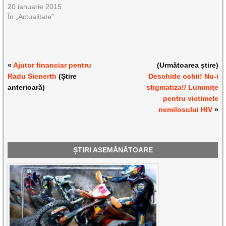
20 ianuarie 2015
În „Actualitate”
«
Ajutor financiar pentru
(Următoarea știre)
Radu Sienerth
(Știre
Deschide ochii! Nu-i
anterioară)
stigmatiza!/ Luminiţe
pentru victimele
nemilosului HIV
»
ȘTIRI ASEMĂNĂTOARE