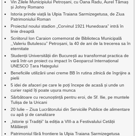
Vin Zilele Municipiului Petroșani, cu Oana Radu, Aurel Tămaș
și Johny Romano
Istoria prinde viață la Ulpia Traiana Sarmizegetusa, de Ziua
Patrimoniului Roman
Proiectul noului stadion „Corvinul 1921 Hunedoara” intră în
linie dreaptă
Scriitorul Ion Caraion comemorat de Biblioteca Municipală
,,Valeriu Butulescu” Petroșani, la 40 de ani de la trecerea sa în
eternitate
Studenții Universității din București au transformat practica de
vară într-un proiect cu impact în Geoparcul Internațional
UNESCO Țara Hațegului
Beneficiile utilizării unei creme BB în rutina zilnică de îngrijire a
pielii
5 idei de afaceri pe care le poți începe de acasă și unde un
curier rapid îți poate ușura munca
Sărbătoare cu recunoștință pentru eroi, de Sf. Ilie, pe muntele
Tulișa de la Uricani
20 Iulie – Ziua Lucrătorului din Serviciile Publice de alimentare
cu apă și de canalizare
„Istorie și Tradiții” la ediția a VIII-a a Festivalului Cetății
Mălăiești
Patrimoniul fără frontiere la Ulpia Traiana Sarmizegetusa