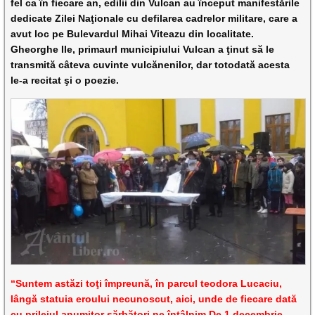
fel ca în fiecare an, edilii din Vulcan au început manifestările
dedicate Zilei Naţionale cu defilarea cadrelor militare, care a
avut loc pe Bulevardul Mihai Viteazu din localitate.
Gheorghe Ile, primaurl municipiului Vulcan a ţinut să le
transmită câteva cuvinte vulcănenilor, dar totodată acesta
le-a recitat şi o poezie.
“Suntem astăzi toţi împreună, în parcul teodora Lucaciu,
lângă statuia eroului necunoscut, aici, unde de fiecare dată
cu prilejul anumitor sărbători ne întâlnim.De 1 decembrie