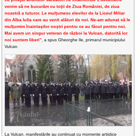
venim să ne bucurăm cu toţii de Ziua României, de ziua
noastră a tuturor. Le mulţumesc elevilor de la Liceul Miliar
din Alba Iulia care au venit alături de noi. Ne-am adunat să le
mulţumim înaintaşilor noştri pentru ce au făcut pentru noi.
Mai avem un singur veteran de război la Vulcan, datorită lor
noi suntem liberi”
, a spus Gheorghe Ile, primarul municipiului
Vulcan.
La Vulcan, manifestările au continuat cu momente artistice