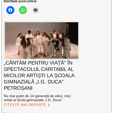
Distribuie acest articol
„CÂNTĂM PENTRU VIAȚĂ” ÎN
SPECTACOLUL CARITABIL AL
MICILOR ARTIȘTI LA ȘCOALA
GIMNAZIALĂ „I.G. DUCA”
PETROȘANI
Nu mai puțin de 14 generații de elevi, mici
artiști ai Școlii gimnaziale „I.G. Duca”
CITEȘTE MAI DEPARTE