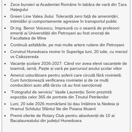
Zece bursieri ai Academiei Române în tabăra de vară din Țara
Hațegului
Green Line Valea Jiului: Toleranță zero față de amenințări,
intimidări și comportamente agresive în transportul public
Dr.ing. Benor Voicescu, împreună cu o seamă de profesori
emeriți ai Universității din Petroșani au fost onorați de
Facultatea de Mine
Continuă asfaltările, pe mai multe artere rutiere din Petroșani
Corvinul Hunedoara revine în Superliga luni, 20 iulie, cu meciul
vs Csikszereda
Vacanțe școlare 2026-2027: Când vor avea elevii vacanțele de
toamnă, iarnă, Paște și vară pe parcursul anului școlar viitor
Amenzi usturătoare pentru șoferii care circulă fără rovinietă:
Cum funcționează verificarea rovinietei și de ce mulți
conducători auto află târziu că au fost sancționați
”Fotograful de serviciu” Vasile Laurențiu Sorin prezintă
expoziția celor 365 de portrete din Ținutul Petrilenilor
Luni, 20 iulie 2026 momârlanii își dau întâlnire la Nedeia și
Hramul Schitului Sfântul Ilie din Poiana Muierii
Premii oferite de Rotary Club pentru absolvenții de 10 ai
Bacalaureatului din județul Hunedoara