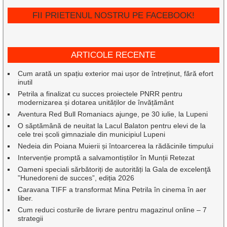
FII PRIETENUL NOSTRU PE FACEBOOK!
ARTICOLE RECENTE
Cum arată un spațiu exterior mai ușor de întreținut, fără efort
inutil
Petrila a finalizat cu succes proiectele PNRR pentru
modernizarea și dotarea unităților de învățământ
Aventura Red Bull Romaniacs ajunge, pe 30 iulie, la Lupeni
O săptămână de neuitat la Lacul Balaton pentru elevi de la
cele trei școli gimnaziale din municipiul Lupeni
Nedeia din Poiana Muierii și întoarcerea la rădăcinile timpului
Intervenție promptă a salvamontiștilor în Munții Retezat
Oameni speciali sărbătoriți de autorități la Gala de excelenţă
”Hunedoreni de succes”, ediția 2026
Caravana TIFF a transformat Mina Petrila în cinema în aer
liber.
Cum reduci costurile de livrare pentru magazinul online – 7
strategii