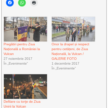
Pregătiri pentru Ziua
Onor la drapel și respect
Națională a României la
pentru cetățeni, de Ziua
Vulcan
Națională, la Vulcan /
27 noiembrie 2017
GALERIE FOTO
În „Evenimente”
1 decembrie 2017
În „Evenimente”
Defilare cu torţe de Ziua
Unirii la Vulcan