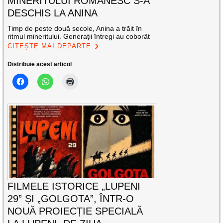
MINERITULUI ROMÂNESC S-A
DESCHIS LA ANINA
Timp de peste două secole, Anina a trăit în
ritmul mineritului. Generații întregi au coborât
CITEȘTE MAI DEPARTE
Distribuie acest articol
FILMELE ISTORICE „LUPENI
29” ȘI „GOLGOTA”, ÎNTR-O
NOUĂ PROIECȚIE SPECIALĂ