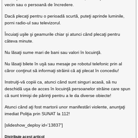
vecin sau o persoană de încredere.
Dacă plecaţi pentru o perioadă scurtă, puteţi aprinde luminile,
porni radio-ul sau televizorul.
Încuiaţi uşile şi geamurile chiar şi atunci când plecaţi pentru
câteva minute.
Nu lăsaţi sume mari de bani sau valori în locuinţă.
Nu lăsaţi bilete în uşă sau mesaje pe robotul telefonic prin al
căror conţinut să informaţi străinii că aţi plecat în concediu!
Instruiţi-vă copiii ca, atunci când sunt singuri acasă, să nu
deschidă uşa de acces în locuinţă persoanelor străine care spun
că sunt trimişi de părinţi pentru a le da diverse obiecte!
Atunci când aţi fost martorii unor manifestări violente, anunţaţi
imediat Poliţia prin SUNAT la 112!
[slideshow_deploy id=’13837′]
Distribuie acest articol