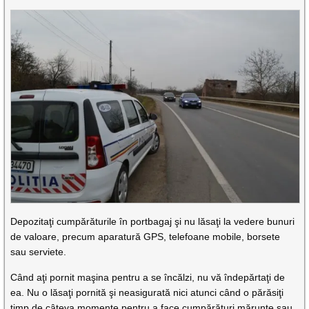
Depozitaţi cumpărăturile în portbagaj şi nu lăsaţi la vedere bunuri
de valoare, precum aparatură GPS, telefoane mobile, borsete
sau serviete.
Când aţi pornit maşina pentru a se încălzi, nu vă îndepărtaţi de
ea. Nu o lăsaţi pornită şi neasigurată nici atunci când o părăsiţi
timp de câteva momente pentru a face cumpărături mărunte sau