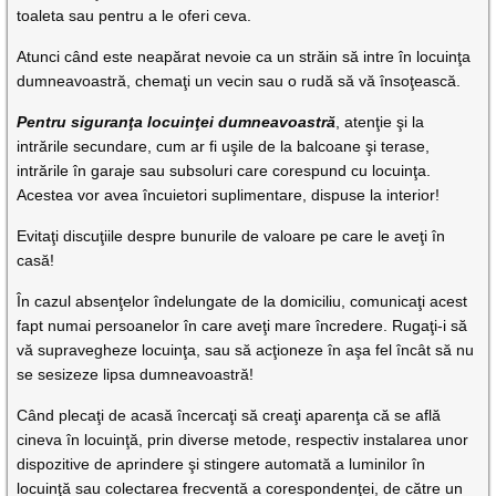
toaleta sau pentru a le oferi ceva.
Atunci când este neapărat nevoie ca un străin să intre în locuinţa
dumneavoastră, chemaţi un vecin sau o rudă să vă însoţească.
Pentru siguranţa locuinţei dumneavoastră
, atenţie şi la
intrările secundare, cum ar fi uşile de la balcoane şi terase,
intrările în garaje sau subsoluri care corespund cu locuinţa.
Acestea vor avea încuietori suplimentare, dispuse la interior!
Evitaţi discuţiile despre bunurile de valoare pe care le aveţi în
casă!
În cazul absenţelor îndelungate de la domiciliu, comunicaţi acest
fapt numai persoanelor în care aveţi mare încredere. Rugaţi-i să
vă supravegheze locuinţa, sau să acţioneze în aşa fel încât să nu
se sesizeze lipsa dumneavoastră!
Când plecaţi de acasă încercaţi să creaţi aparenţa că se află
cineva în locuinţă, prin diverse metode, respectiv instalarea unor
dispozitive de aprindere şi stingere automată a luminilor în
locuinţă sau colectarea frecventă a corespondenţei, de către un