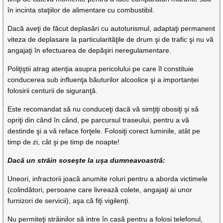
în incinta staţiilor de alimentare cu combustibil.
Dacă aveţi de făcut deplasări cu autoturismul, adaptaţi permanent
viteza de deplasare la particularităţile de drum şi de trafic şi nu vă
angajaţi în efectuarea de depăşiri neregulamentare.
Poliţiştii atrag atenţia asupra pericolului pe care îl constituie
conducerea sub influenţa băuturilor alcoolice şi a importanței
folosirii centurii de siguranţă.
Este recomandat să nu conduceţi dacă vă simţiţi obosiţi şi să
opriţi din când în când, pe parcursul traseului, pentru a vă
destinde şi a vă reface forţele. Folosiţi corect luminile, atât pe
timp de zi, cât şi pe timp de noapte!
Dacă un străin soseşte la uşa dumneavoastră:
Uneori, infractorii joacă anumite roluri pentru a aborda victimele
(colindători, persoane care livrează colete, angajaţi ai unor
furnizori de servicii), aşa că fiţi vigilenţi.
Nu permiteţi străinilor să intre în casă pentru a folosi telefonul,