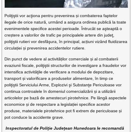
Poliţiştii vor acţiona pentru prevenirea și combaterea faptelor
ilegale de orice natură, urmând a asigura ordinea publică la toate
evenimentele specifice acestei perioade. Întrucât se aşteaptă o
creștere a valorilor de trafic pe principalele artere din judeţ,
poliţiştii rutieri vor desfăşura, în principal, acțiuni vizând fluidizarea
circulației și prevenirea accidentelor rutiere.
Din punct de vedere al activităților comerciale și al combaterii
evaziunii fiscale, poliţiştii structurilor de investigare a fraudelor vor
intensifica activităţile de verificare a modului de depozitare,
transport și valorificare a produselor alimentare, în timp ce
poliţiştii Serviciului Arme, Explozivi şi Substanţe Periculoase vor
continua controalele în domeniul comercializării și a utilizării
articolelor pe bază de amestecuri pirotehnice. Pe lângă aspectele
economice și de respectare a legislației specifice acestor
produse, materialele pirotehnice pot fi extrem de periculoase și
pot conduce la accidente grave.
Inspectoratul de Poliţie Judeţean Hunedoara le recomandă