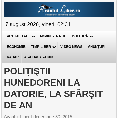
7 august 2026, vineri, 02:31
ACTUALITATE
ADMINISTRAȚIE
POLITICĂ
ECONOMIE
TIMP LIBER
VIDEO NEWS
ANUNȚURI
RADAR
AȘA DA! AȘA NU!
POLIŢIŞTII
HUNEDORENI LA
DATORIE, LA SFÂRŞIT
DE AN
Avantul Liber |
decembrie 30, 2015