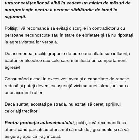
tuturor cetăţenilor să aibă în vedere un minim de măsuri de
autoprotecţie pentru a petrece sărbătorile de iarnă în
siguranţă.
Poliţiştii vă recomandă să evitaţi discuţiile în contradictoriu cu
persoane necunoscute sau în stare de ebrietate şi să nu ripostaţi
la agresivitatea lor verbală.
De asemenea, ocoliţi grupurile de persoane aflate sub influenţa
băuturilor alcoolice sau cele care manifestă un comportament
agresiv!
Consumând alcool în exces veţi avea şi o capacitate de reacţie
redusă şi puteţi deveni cu uşurinţă victima unei infracţiuni sau a
unui accident rutier.
Dacă sunteţi acostaţi pe stradă, nu ezitaţi să cereţi sprijinul
celorlalţi trecători!
Pentru protecţia autovehiculului
, poliţiştii vă recomandă ca
atunci când parcaţi autoturismul să închideţi geamurile şi să vă
asiguraţi apoi că l-aţi încuiat.