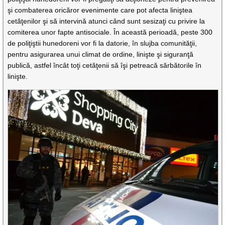
şi combaterea oricăror evenimente care pot afecta liniştea
cetăţenilor şi să intervină atunci când sunt sesizaţi cu privire la
comiterea unor fapte antisociale. În această perioadă, peste 300
de poliţiştii hunedoreni vor fi la datorie, în slujba comunităţii,
pentru asigurarea unui climat de ordine, linişte şi siguranţă
publică, astfel încât toţi cetăţenii să îşi petreacă sărbătorile în
linişte.