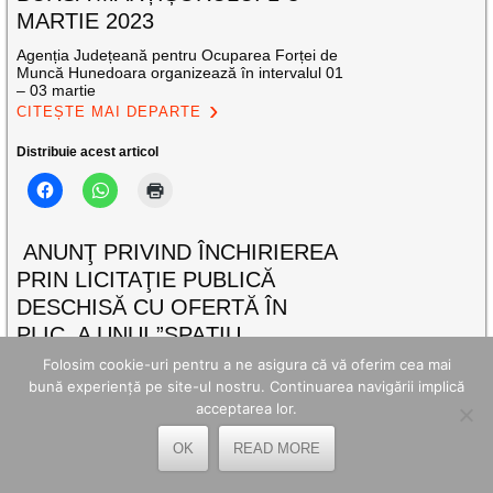
MARTIE 2023
Agenția Județeană pentru Ocuparea Forței de
Muncă Hunedoara organizează în intervalul 01
– 03 martie
CITEȘTE MAI DEPARTE
Distribuie acest articol
ANUNŢ PRIVIND ÎNCHIRIEREA
PRIN LICITAŢIE PUBLICĂ
DESCHISĂ CU OFERTĂ ÎN
PLIC, A UNUI ”SPAȚIU
PRESTĂRI SERVICII”
Folosim cookie-uri pentru a ne asigura că vă oferim cea mai
bună experiență pe site-ul nostru. Continuarea navigării implică
ANUNŢ privind închirierea prin licitaţie publică
acceptarea lor.
deschisă cu ofertă în plic, a unui ” spațiu
CITEȘTE MAI DEPARTE
OK
READ MORE
Distribuie acest articol