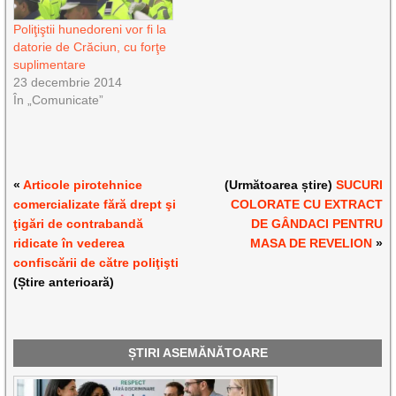
Poliţiştii hunedoreni vor fi la
datorie de Crăciun, cu forţe
suplimentare
23 decembrie 2014
În „Comunicate”
«
Articole pirotehnice
(Următoarea știre)
SUCURI
comercializate fără drept şi
COLORATE CU EXTRACT
ţigări de contrabandă
DE GÂNDACI PENTRU
ridicate în vederea
MASA DE REVELION
»
confiscării de către poliţişti
(Știre anterioară)
ȘTIRI ASEMĂNĂTOARE