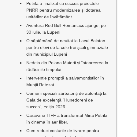
Petrila a finalizat cu succes proiectele
PNRR pentru modernizarea și dotarea
unităților de învățământ
Aventura Red Bull Romaniacs ajunge, pe
30 iulie, la Lupeni
O săptămână de neuitat la Lacul Balaton
pentru elevi de la cele trei școli gimnaziale
din municipiul Lupeni
Nedeia din Poiana Muierii și întoarcerea la
rădăcinile timpului
Intervenție promptă a salvamontiștilor în
Munții Retezat
Oameni speciali sărbătoriți de autorități la
Gala de excelenţă ”Hunedoreni de
succes”, ediția 2026
Caravana TIFF a transformat Mina Petrila
în cinema în aer liber.
Cum reduci costurile de livrare pentru