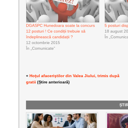
DGASPC Hunedoara soate la concurs
5 posturi di
12 posturi ! Ce condiții trebuie să
18 august 2
îndeplinească candidații ?
În „Comunica
12 octombrie 2015
În „Comunicate”
«
Hoţul afaceriştilor din Valea Jiului, trimis după
gratii
(Știre anterioară)
ȘTI