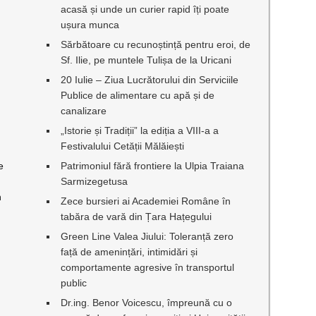
acasă și unde un curier rapid îți poate
ușura munca
Sărbătoare cu recunoștință pentru eroi, de
Sf. Ilie, pe muntele Tulișa de la Uricani
20 Iulie – Ziua Lucrătorului din Serviciile
Publice de alimentare cu apă și de
canalizare
„Istorie și Tradiții” la ediția a VIII-a a
Festivalului Cetății Mălăiești
Patrimoniul fără frontiere la Ulpia Traiana
e
Sarmizegetusa
n
Zece bursieri ai Academiei Române în
tabăra de vară din Țara Hațegului
Green Line Valea Jiului: Toleranță zero
față de amenințări, intimidări și
comportamente agresive în transportul
public
Dr.ing. Benor Voicescu, împreună cu o