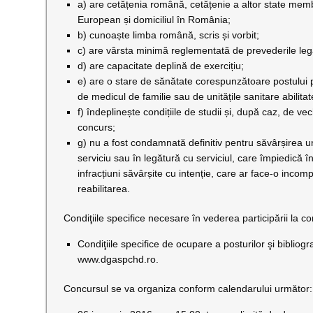
a) are cetățenia română, cetățenie a altor state mem
European și domiciliul în România;
b) cunoaște limba română, scris și vorbit;
c) are vârsta minimă reglementată de prevederile leg
d) are capacitate deplină de exercițiu;
e) are o stare de sănătate corespunzătoare postului 
de medicul de familie sau de unitățile sanitare abilitat
f) îndeplinește condițiile de studii și, după caz, de vec
concurs;
g) nu a fost condamnată definitiv pentru săvârșirea unei
serviciu sau în legătură cu serviciul, care împiedică în
infracțiuni săvârșite cu intenție, care ar face-o incompa
reabilitarea.
Condiţiile specifice necesare în vederea participării la co
Condiţiile specifice de ocupare a posturilor şi bibliogr
www.dgaspchd.ro.
Concursul se va organiza conform calendarului următor: