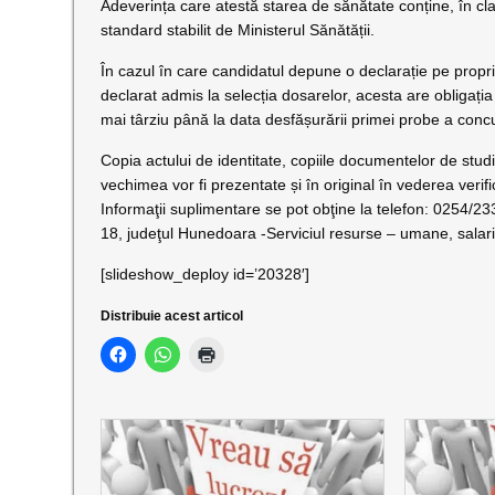
Adeverința care atestă starea de sănătate conține, în cla
standard stabilit de Ministerul Sănătății.
În cazul în care candidatul depune o declarație pe prop
declarat admis la selecția dosarelor, acesta are obligația
mai târziu până la data desfășurării primei probe a concu
Copia actului de identitate, copiile documentelor de stud
vechimea vor fi prezentate și în original în vederea verific
Informaţii suplimentare se pot obţine la telefon: 0254/2
18, judeţul Hunedoara -Serviciul resurse – umane, salar
[slideshow_deploy id=’20328′]
Distribuie acest articol