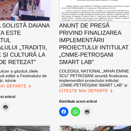
 SOLISTĂ DAIANA
ANUNȚ DE PRESĂ
A ESTE
PRIVIND FINALIZAREA
TUL
IMPLEMENTĂRII
LULUI „TRADIȚII,
PROIECTULUI INTITULAT
 ȘI CULTURĂ LA
„CNME-PETROȘANI
DE RETEZAT”
SMART LAB”
ulcan a găzduit zilele
COLEGIUL NAȚIONAL „MIHAI EMINE
uă ediție a Festivalului de
SCU” PETROȘANI anunță finalizarea
ii, istorie
implementării proiectului intitulat
„CNME-PETROȘANI SMART LAB” și
MAI DEPARTE
CITEȘTE MAI DEPARTE
st articol
Distribuie acest articol