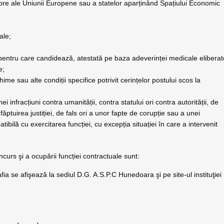
bre ale Uniunii Europene sau a statelor aparținând Spațiului Economic
ale;
pentru care candidează, atestată pe baza adeverinței medicale eliberat
e;
hime sau alte condiții specifice potrivit cerințelor postului scos la
 infracțiuni contra umanității, contra statului ori contra autorității, de
făptuirea justiției, de fals ori a unor fapte de corupție sau a unei
tibilă cu exercitarea funcției, cu excepția situației în care a intervenit
ncurs şi a ocupării funcției contractuale sunt:
afia se afişează la sediul D.G. A.S.P.C Hunedoara şi pe site-ul instituţiei