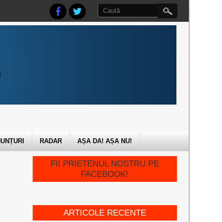
UNȚURI
RADAR
AȘA DA! AȘA NU!
FII PRIETENUL NOSTRU PE
FACEBOOK!
ARTICOLE RECENTE