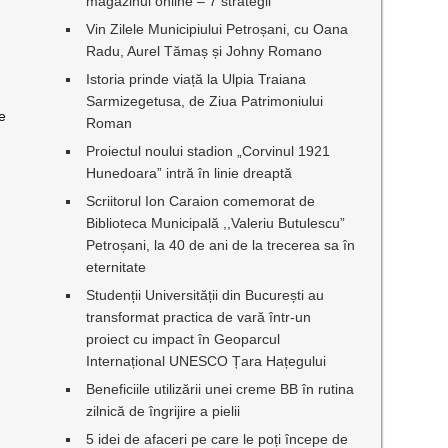
magazinul online – 7 strategii
Vin Zilele Municipiului Petroșani, cu Oana
Radu, Aurel Tămaș și Johny Romano
Istoria prinde viață la Ulpia Traiana
Sarmizegetusa, de Ziua Patrimoniului
e
Roman
Proiectul noului stadion „Corvinul 1921
Hunedoara” intră în linie dreaptă
Scriitorul Ion Caraion comemorat de
Biblioteca Municipală ,,Valeriu Butulescu”
Petroșani, la 40 de ani de la trecerea sa în
eternitate
Studenții Universității din București au
transformat practica de vară într-un
proiect cu impact în Geoparcul
Internațional UNESCO Țara Hațegului
Beneficiile utilizării unei creme BB în rutina
zilnică de îngrijire a pielii
5 idei de afaceri pe care le poți începe de