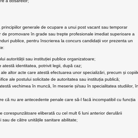
re a dosarelor;
a principiilor generale de ocupare a unui post vacant sau temporar
ilor de promovare în grade sau trepte profesionale imediat superioare a
onduri publice, pentru înscrierea la concurs candidații vor prezenta un
te:
 autorității sau instituției publice organizatoare;
atestă identitatea, potrivit legii, după caz;
i ale altor acte care atestă efectuarea unor specializări, precum și copiil
ice ale postului solicitate de autoritatea sau instituția publică;
estă vechimea în muncă, în meserie și/sau în specialitatea studiilor, î
ere că nu are antecedente penale care să-l facă incompatibil cu funcția
 corespunzătoare eliberată cu cel mult 6 luni anterior derulării
sau de către unitățile sanitare abilitate;