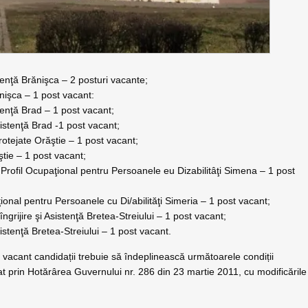
stenţă Brănişca – 2 posturi vacante;
ănişca – 1 post vacant:
stenţă Brad – 1 post vacant;
Asistenţă Brad -1 post vacant;
Protejate Orăştie – 1 post vacant;
ştie – 1 post vacant;
u Profil Ocupaţional pentru Persoanele eu Dizabilitâţi Simena – 1 post
ţional pentru Persoanele cu Di/abilităţi Simeria – 1 post vacant;
 îngrijire şi Asistenţă Bretea-Streiului – 1 post vacant;
sistenţă Bretea-Streiului – 1 post vacant.
vacant candidații trebuie să îndeplinească următoarele condiții
t prin Hotărârea Guvernului nr. 286 din 23 martie 2011, cu modificările