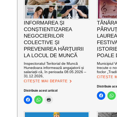
INFORMAREA ȘI
TÂNĂRA
CONȘTIENTIZAREA
PÂRVUȚ
NEGOCIERILOR
LAUREA
COLECTIVE ȘI
FESTIVA
PREVENIREA HĂRȚUIRII
ISTORIE
LA LOCUL DE MUNCĂ
POALE 
Inspectoratul Teritorial de Muncă
Municipiul V
Hunedoara informează angajatorii și
trecute o no
salariații că, în perioada 08.05.2026 –
foclor „Tradiț
31.12.2026,
CITEȘTE 
CITEȘTE MAI DEPARTE
Distribuie ace
Distribuie acest articol