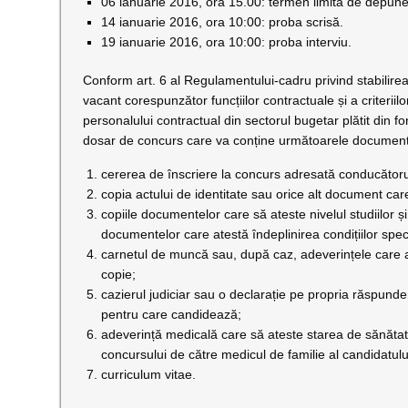
06 ianuarie 2016, ora 15.00: termen limită de depune
14 ianuarie 2016, ora 10:00: proba scrisă.
19 ianuarie 2016, ora 10:00: proba interviu.
Conform art. 6 al Regulamentului-cadru privind stabilire
vacant corespunzător funcțiilor contractuale și a criteri
personalului contractual din sectorul bugetar plătit din f
dosar de concurs care va conține următoarele documen
cererea de înscriere la concurs adresată conducătorului
copia actului de identitate sau orice alt document care 
copiile documentelor care să ateste nivelul studiilor ș
documentelor care atestă îndeplinirea condițiilor specif
carnetul de muncă sau, după caz, adeverințele care at
copie;
cazierul judiciar sau o declarație pe propria răspund
pentru care candidează;
adeverință medicală care să ateste starea de sănătate
concursului de către medicul de familie al candidatului 
curriculum vitae.