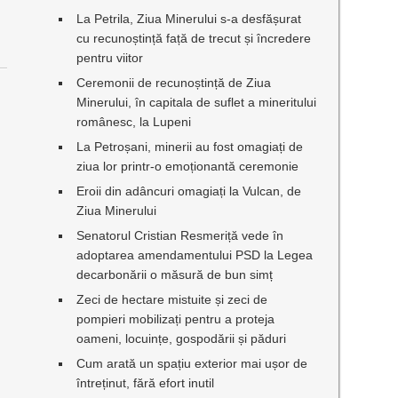
La Petrila, Ziua Minerului s-a desfășurat
cu recunoștință față de trecut și încredere
pentru viitor
Ceremonii de recunoștință de Ziua
Minerului, în capitala de suflet a mineritului
românesc, la Lupeni
La Petroșani, minerii au fost omagiați de
ziua lor printr-o emoționantă ceremonie
Eroii din adâncuri omagiați la Vulcan, de
Ziua Minerului
Senatorul Cristian Resmeriță vede în
adoptarea amendamentului PSD la Legea
decarbonării o măsură de bun simț
Zeci de hectare mistuite și zeci de
pompieri mobilizați pentru a proteja
oameni, locuințe, gospodării și păduri
Cum arată un spațiu exterior mai ușor de
întreținut, fără efort inutil