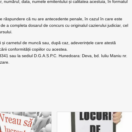
r, numărul, data, numele emitentului și calitatea acestuia, în formatul
rie răspundere că nu are antecedente penale, în cazul în care este
 de a completa dosarul de concurs cu originalul cazierului judiciar, cel
rsului.
ii și carnetul de muncă sau, după caz, adeverințele care atestă
ării conformității copiilor cu acestea.
33341 sau la sediul D.G.A.S.P.C. Hunedoara: Deva, bd. Iuliu Maniu nr.
izare.