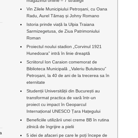
magazinul online – 7 strategii
Vin Zilele Municipiului Petroșani, cu Oana
Radu, Aurel Tămaș și Johny Romano
Istoria prinde viață la Ulpia Traiana
Sarmizegetusa, de Ziua Patrimoniului
Roman
Proiectul noului stadion „Corvinul 1921
Hunedoara” intră în linie dreaptă
Scriitorul Ion Caraion comemorat de
Biblioteca Municipală ,,Valeriu Butulescu”
Petroșani, la 40 de ani de la trecerea sa în
i
eternitate
Studenții Universității din București au
transformat practica de vară într-un
proiect cu impact în Geoparcul
Internațional UNESCO Țara Hațegului
Beneficiile utilizării unei creme BB în rutina
zilnică de îngrijire a pielii
a
5 idei de afaceri pe care le poți începe de