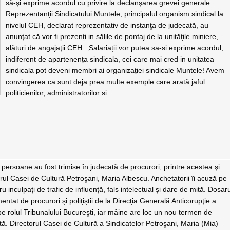
să-şi exprime acordul cu privire la declanşarea grevei generale.
Reprezentanţii Sindicatului Muntele, principalul organism sindical la
nivelul CEH, declarat reprezentativ de instanţa de judecată, au
anunţat că vor fi prezenți in sălile de pontaj de la unităţile miniere,
alături de angajaţii CEH. „Salariații vor putea sa-si exprime acordul,
indiferent de apartenența sindicala, cei care mai cred in unitatea
sindicala pot deveni membri ai organizației sindicale Muntele! Avem
convingerea ca sunt deja prea multe exemple care arată jaful
politicienilor, administratorilor si
persoane au fost trimise în judecată de procurori, printre acestea şi
orul Casei de Cultură Petroşani, Maria Albescu. Anchetatorii îi acuză pe
ru inculpaţi de trafic de influenţă, fals intelectual şi dare de mită. Dosar
entat de procurori şi poliţiştii de la Direcţia Generală Anticorupţie a
pe rolul Tribunalului Bucureşti, iar mâine are loc un nou termen de
tă. Directorul Casei de Cultură a Sindicatelor Petroşani, Maria (Mia)