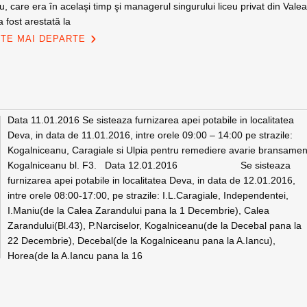
u, care era în acelaşi timp şi managerul singurului liceu privat din Vale
 a fost arestată la
ȘTE MAI DEPARTE
Data 11.01.2016 Se sisteaza furnizarea apei potabile in localitatea
Deva, in data de 11.01.2016, intre orele 09:00 – 14:00 pe strazile:
Kogalniceanu, Caragiale si Ulpia pentru remediere avarie bransamen
Kogalniceanu bl. F3. Data 12.01.2016 Se sisteaza
furnizarea apei potabile in localitatea Deva, in data de 12.01.2016,
intre orele 08:00-17:00, pe strazile: I.L.Caragiale, Independentei,
I.Maniu(de la Calea Zarandului pana la 1 Decembrie), Calea
Zarandului(Bl.43), P.Narciselor, Kogalniceanu(de la Decebal pana la
22 Decembrie), Decebal(de la Kogalniceanu pana la A.Iancu),
Horea(de la A.Iancu pana la 16