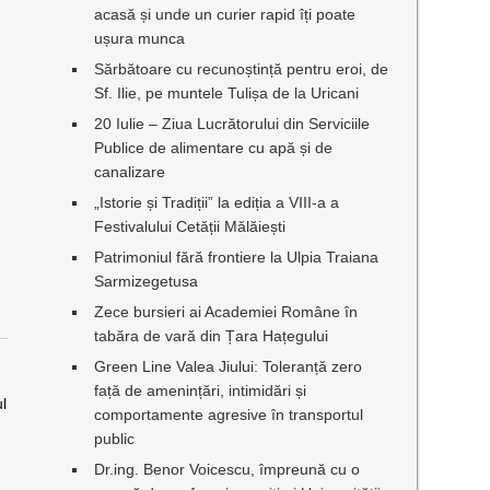
acasă și unde un curier rapid îți poate
ușura munca
Sărbătoare cu recunoștință pentru eroi, de
Sf. Ilie, pe muntele Tulișa de la Uricani
20 Iulie – Ziua Lucrătorului din Serviciile
Publice de alimentare cu apă și de
canalizare
„Istorie și Tradiții” la ediția a VIII-a a
Festivalului Cetății Mălăiești
Patrimoniul fără frontiere la Ulpia Traiana
Sarmizegetusa
Zece bursieri ai Academiei Române în
tabăra de vară din Țara Hațegului
Green Line Valea Jiului: Toleranță zero
față de amenințări, intimidări și
ul
comportamente agresive în transportul
public
Dr.ing. Benor Voicescu, împreună cu o