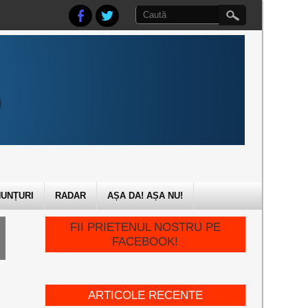
UNȚURI
RADAR
AȘA DA! AȘA NU!
FII PRIETENUL NOSTRU PE
FACEBOOK!
ARTICOLE RECENTE