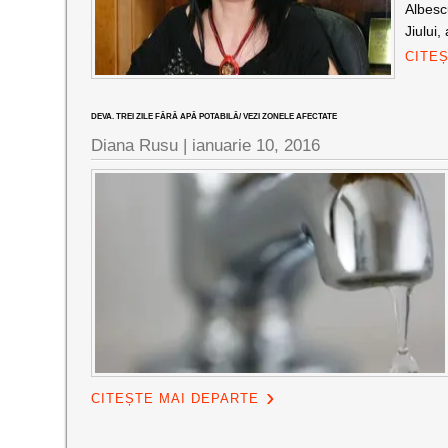
Albesc
Jiului,
CITE
DEVA. TREI ZILE FĂRĂ APĂ POTABILĂ/ VEZI ZONELE AFECTATE
Diana Rusu
|
ianuarie 10, 2016
CITEȘTE MAI DEPARTE