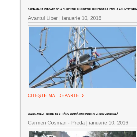
SAPTAMANA VIITOARE SE IA CURENTUL IN JUDETUL HUNEDOARA. ENEL A ANUNTAT STRA
Avantul Liber |
ianuarie 10, 2016
CITEȘTE MAI DEPARTE
VALEA JIULUI FIERBE! SE STRÂNG SEMNĂTURI PENTRU GREVA GENERALĂ
Carmen Cosman - Preda |
ianuarie 10, 2016