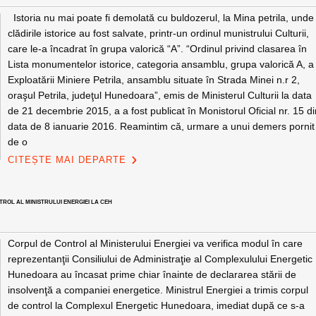
Istoria nu mai poate fi demolată cu buldozerul, la Mina petrila, unde
clădirile istorice au fost salvate, printr-un ordinul munistrului Culturii,
care le-a încadrat în grupa valorică “A”. “Ordinul privind clasarea în
Lista monumentelor istorice, categoria ansamblu, grupa valorică A, a
Exploatării Miniere Petrila, ansamblu situate în Strada Minei n.r 2,
oraşul Petrila, judeţul Hunedoara”, emis de Ministerul Culturii la data
de 21 decembrie 2015, a a fost publicat în Monistorul Oficial nr. 15 d
data de 8 ianuarie 2016. Reamintim că, urmare a unui demers pornit
de o
CITEȘTE MAI DEPARTE
TROL AL MINISTRULUI ENERGIEI LA CEH
Corpul de Control al Ministerului Energiei va verifica modul în care
reprezentanţii Consiliului de Administraţie al Complexulului Energetic
Hunedoara au încasat prime chiar înainte de declararea stării de
insolvenţă a companiei energetice. Ministrul Energiei a trimis corpul
de control la Complexul Energetic Hunedoara, imediat după ce s-a