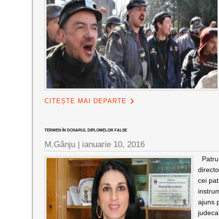
CITEȘTE MAI DEPARTE
TERMEN ÎN DOSARUL DIPLOMELOR FALSE
M.Gânju |
ianuarie 10, 2016
Patru 
direct
cei pat
instrum
ajuns 
judeca