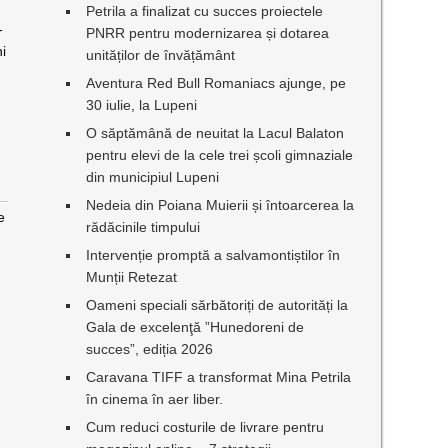
Petrila a finalizat cu succes proiectele
-
PNRR pentru modernizarea și dotarea
ni
unităților de învățământ
Aventura Red Bull Romaniacs ajunge, pe
30 iulie, la Lupeni
O săptămână de neuitat la Lacul Balaton
pentru elevi de la cele trei școli gimnaziale
din municipiul Lupeni
Nedeia din Poiana Muierii și întoarcerea la
e
rădăcinile timpului
Intervenție promptă a salvamontiștilor în
Munții Retezat
Oameni speciali sărbătoriți de autorități la
Gala de excelenţă ”Hunedoreni de
succes”, ediția 2026
Caravana TIFF a transformat Mina Petrila
în cinema în aer liber.
Cum reduci costurile de livrare pentru