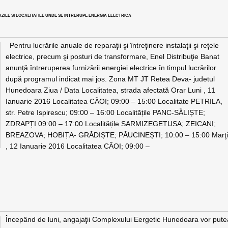
ZILE SI LOCALITATILE UNDE SE INTRERUPE ENERGIA ELECTRICA
Pentru lucrările anuale de reparaţii şi întreţinere instalaţii şi reţele
electrice, precum şi posturi de transformare, Enel Distribuţie Banat
anunţă întreruperea furnizării energiei electrice în timpul lucrărilor
după programul indicat mai jos. Zona MT JT Retea Deva- judetul
Hunedoara Ziua / Data Localitatea, strada afectată Orar Luni , 11
Ianuarie 2016 Localitatea CĂOI; 09:00 – 15:00 Localitate PETRILA,
str. Petre Ispirescu; 09:00 – 16:00 Localitățile PANC-SĂLIȘTE;
ZDRAPȚI 09:00 – 17:00 Localitățile SARMIZEGETUSA; ZEICANI;
BREAZOVA; HOBIȚA- GRĂDIȘTE; PĂUCINEȘTI; 10:00 – 15:00 Marţ
, 12 Ianuarie 2016 Localitatea CĂOI; 09:00 –
Începând de luni, angajaţii Complexului Eergetic Hunedoara vor pute