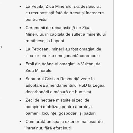
La Petrila, Ziua Minerului s-a desfășurat
cu recunoștință față de trecut și încredere
pentru viitor
Ceremonii de recunoștință de Ziua
Minerului, în capitala de suflet a mineritului
românesc, la Lupeni
in
La Petroșani, minerii au fost omagiați de
ziua lor printr-o emoționantă ceremonie
Eroii din adâncuri omagiați la Vulcan, de
Ziua Minerului
Senatorul Cristian Resmeriță vede în
adoptarea amendamentului PSD la Legea
decarbonării o măsură de bun simț
Zeci de hectare mistuite și zeci de
pompieri mobilizați pentru a proteja
oameni, locuințe, gospodării și păduri
Cum arată un spațiu exterior mai ușor de
întreținut, fără efort inutil