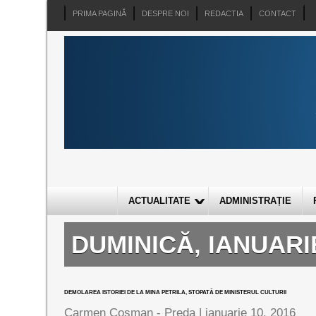
PRIMA PAGINĂ
DESPRE NOI
REDACTIA
CONTACT
ACTUALITATE
ADMINISTRAȚIE
DUMINICĂ, IANUARIE
DEMOLAREA ISTORIEI DE LA MINA PETRILA, STOPATĂ DE MINISTERUL CULTURII
Carmen Cosman - Preda |
ianuarie 10, 2016