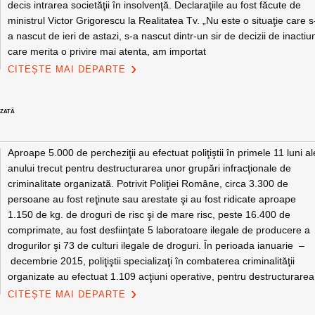
decis intrarea societăţii în insolvenţă. Declaraţiile au fost făcute de
ministrul Victor Grigorescu la Realitatea Tv. „Nu este o situaţie care s
a nascut de ieri de astazi, s-a nascut dintr-un sir de decizii de inactiu
care merita o privire mai atenta, am importat
CITEȘTE MAI DEPARTE
IZATĂ
Aproape 5.000 de percheziţii au efectuat poliţiştii în primele 11 luni al
anului trecut pentru destructurarea unor grupări infracţionale de
criminalitate organizată. Potrivit Poliţiei Române, circa 3.300 de
persoane au fost reţinute sau arestate şi au fost ridicate aproape
1.150 de kg. de droguri de risc şi de mare risc, peste 16.400 de
comprimate, au fost desfiinţate 5 laboratoare ilegale de producere a
drogurilor şi 73 de culturi ilegale de droguri. În perioada ianuarie –
decembrie 2015, poliţiştii specializaţi în combaterea criminalităţii
organizate au efectuat 1.109 acţiuni operative, pentru destructurarea
CITEȘTE MAI DEPARTE