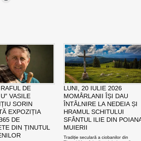
RAFUL DE
LUNI, 20 IULIE 2026
U” VASILE
MOMÂRLANII ÎȘI DAU
ȚIU SORIN
ÎNTÂLNIRE LA NEDEIA ȘI
TĂ EXPOZIȚIA
HRAMUL SCHITULUI
365 DE
SFÂNTUL ILIE DIN POIAN
TE DIN ȚINUTUL
MUIERII
ENILOR
Tradiție seculară a ciobanilor din