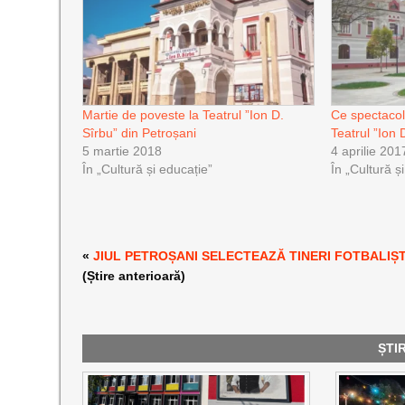
Martie de poveste la Teatrul ”Ion D.
Ce spectacol
Sîrbu” din Petroșani
Teatrul ”Ion 
5 martie 2018
4 aprilie 201
În „Cultură și educație”
În „Cultură ș
«
JIUL PETROȘANI SELECTEAZĂ TINERI FOTBALIȘT
(Știre anterioară)
ȘTI