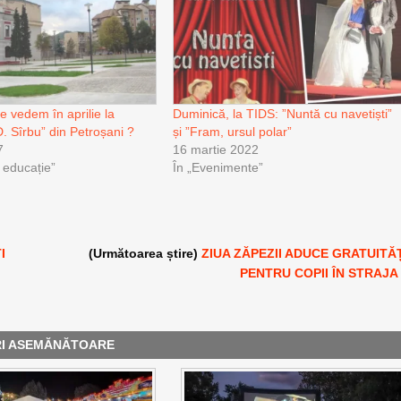
e vedem în aprilie la
Duminică, la TIDS: ”Nuntă cu navetiști”
D. Sîrbu” din Petroșani ?
și ”Fram, ursul polar”
7
16 martie 2022
i educație”
În „Evenimente”
I
(Următoarea știre)
ZIUA ZĂPEZII ADUCE GRATUITĂ
PENTRU COPII ÎN STRAJA
RI ASEMĂNĂTOARE