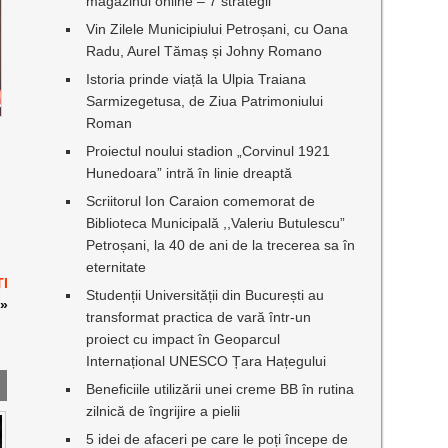
magazinul online – 7 strategii
Vin Zilele Municipiului Petroșani, cu Oana
Radu, Aurel Tămaș și Johny Romano
Istoria prinde viață la Ulpia Traiana
Sarmizegetusa, de Ziua Patrimoniului
Roman
Proiectul noului stadion „Corvinul 1921
Hunedoara” intră în linie dreaptă
Scriitorul Ion Caraion comemorat de
Biblioteca Municipală ,,Valeriu Butulescu”
Petroșani, la 40 de ani de la trecerea sa în
eternitate
ȚI
Studenții Universității din București au
»
transformat practica de vară într-un
proiect cu impact în Geoparcul
Internațional UNESCO Țara Hațegului
Beneficiile utilizării unei creme BB în rutina
zilnică de îngrijire a pielii
5 idei de afaceri pe care le poți începe de