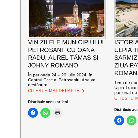
VIN ZILELE MUNICIPIULUI
ISTORIA
PETROȘANI, CU OANA
ULPIA 
RADU, AUREL TĂMAȘ ȘI
SARMIZ
JOHNY ROMANO
ZIUA P
ROMAN
În perioada 24 – 26 iulie 2024, în
Centrul Civic al Petroșaniului se va
Timp de două
desfășura
Ulpia Traia
CITEȘTE MAI DEPARTE
pasionat de 
CITEȘTE 
Distribuie acest articol
Distribuie ace