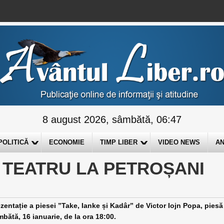
8 august 2026, sâmbătă, 06:47
POLITICĂ
ECONOMIE
TIMP LIBER
VIDEO NEWS
AN
 TEATRU LA PETROȘANI
entație a piesei ”Take, Ianke și Kadâr” de Victor Iojn Popa, piesă
âmbătă, 16 ianuarie, de la ora 18:00.