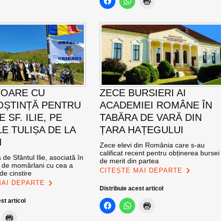
TOARE CU
ZECE BURSIERI AI
ȘTINȚĂ PENTRU
ACADEMIEI ROMÂNE ÎN
E SF. ILIE, PE
TABĂRA DE VARĂ DIN
E TULIȘA DE LA
ȚARA HAȚEGULUI
I
Zece elevi din România care s-au
calificat recent pentru obținerea bursei
de Sfântul Ilie, asociată în
de merit din partea
e de momârlani cu cea a
CITEȘTE MAI DEPARTE
de cinstire
MAI DEPARTE
Distribuie acest articol
st articol