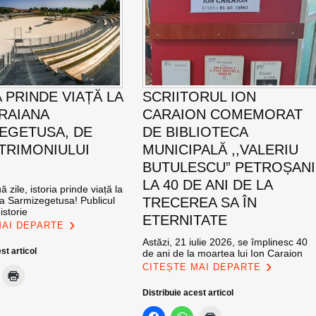
 PRINDE VIAȚĂ LA
SCRIITORUL ION
TRAIANA
CARAION COMEMORAT
EGETUSA, DE
DE BIBLIOTECA
ATRIMONIULUI
MUNICIPALĂ ,,VALERIU
BUTULESCU” PETROȘANI
LA 40 DE ANI DE LA
 zile, istoria prinde viață la
na Sarmizegetusa! Publicul
TRECEREA SA ÎN
istorie
ETERNITATE
MAI DEPARTE
Astăzi, 21 iulie 2026, se împlinesc 40
st articol
de ani de la moartea lui Ion Caraion
CITEȘTE MAI DEPARTE
Distribuie acest articol