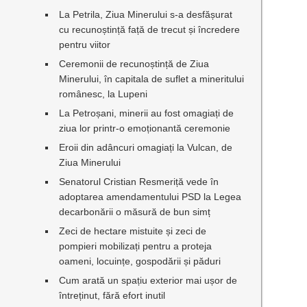
La Petrila, Ziua Minerului s-a desfășurat
cu recunoștință față de trecut și încredere
pentru viitor
Ceremonii de recunoștință de Ziua
Minerului, în capitala de suflet a mineritului
românesc, la Lupeni
La Petroșani, minerii au fost omagiați de
ziua lor printr-o emoționantă ceremonie
Eroii din adâncuri omagiați la Vulcan, de
Ziua Minerului
Senatorul Cristian Resmeriță vede în
adoptarea amendamentului PSD la Legea
decarbonării o măsură de bun simț
Zeci de hectare mistuite și zeci de
pompieri mobilizați pentru a proteja
oameni, locuințe, gospodării și păduri
Cum arată un spațiu exterior mai ușor de
întreținut, fără efort inutil