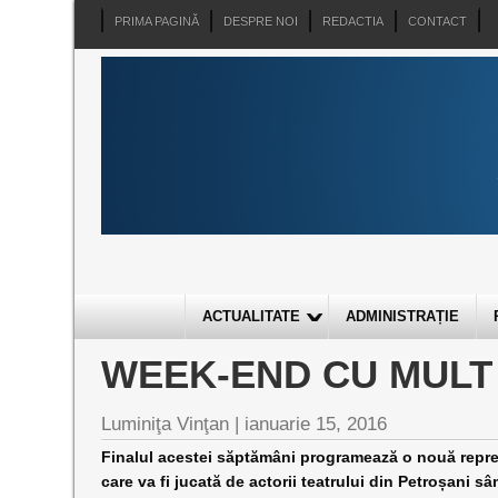
PRIMA PAGINĂ
DESPRE NOI
REDACTIA
CONTACT
ACTUALITATE
ADMINISTRAȚIE
WEEK-END CU MULT
Luminiţa Vinţan |
ianuarie 15, 2016
Finalul acestei săptămâni programează o nouă reprez
care va fi jucată de actorii teatrului din Petroșani s