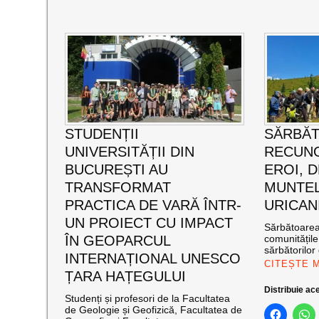
STUDENȚII
SĂRBĂ
UNIVERSITĂȚII DIN
RECUNO
BUCUREȘTI AU
EROI, D
TRANSFORMAT
MUNTEL
PRACTICA DE VARĂ ÎNTR-
URICAN
UN PROIECT CU IMPACT
Sărbătoarea 
ÎN GEOPARCUL
comunitățil
sărbătorilor 
INTERNAȚIONAL UNESCO
CITEȘTE 
ȚARA HAȚEGULUI
Distribuie ace
Studenți și profesori de la Facultatea
de Geologie și Geofizică, Facultatea de