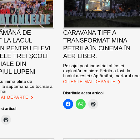
ĂMÂNĂ DE
CARAVANA TIFF A
T LA LACUL
TRANSFORMAT MINA
N PENTRU ELEVI
PETRILA ÎN CINEMA ÎN
ELE TREI ȘCOLI
AER LIBER.
IALE DIN
Peisajul post-industrial al fostei
PIUL LUPENI
exploatări miniere Petrila a fost, la
finalul acestei săptămâni, martorul une
u inima plină de
CITEȘTE MAI DEPARTE
ă la săptămâna ce tocmai a
 mai
Distribuie acest articol
MAI DEPARTE
st articol