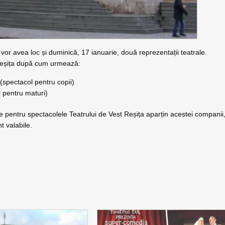
vor avea loc și duminică, 17 ianuarie, două reprezentații teatrale.
t Reșița după cum urmează:
pectacol pentru copii)
 pentru maturi)
e pentru spectacolele Teatrului de Vest Reșița aparțin acestei companii
t valabile.