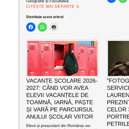
Geografie și Facultatea
CITEȘTE MAI DEPARTE
Distribuie acest articol
VACANȚE ȘCOLARE 2026-
”FOTOG
2027: CÂND VOR AVEA
SERVICI
ELEVII VACANȚELE DE
LAUREN
TOAMNĂ, IARNĂ, PAȘTE
PREZIN
ȘI VARĂ PE PARCURSUL
CELOR 
ANULUI ȘCOLAR VIITOR
PORTRE
PETRIL
Elevii și preșcolarii din România vor