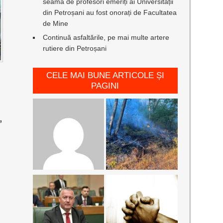
seamă de profesori emeriți ai Universității
din Petroșani au fost onorați de Facultatea
de Mine
Continuă asfaltările, pe mai multe artere
rutiere din Petroșani
CELE MAI BUNE ARTICOLE ȘI
PAGINI
,