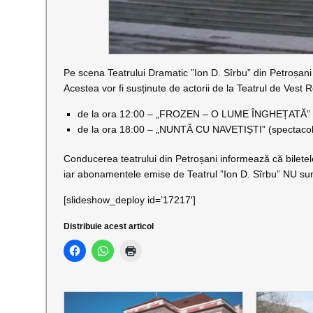
Pe scena Teatrului Dramatic ”Ion D. Sîrbu” din Petroșani 
Acestea vor fi susținute de actorii de la Teatrul de Ves
de la ora 12:00 – „FROZEN – O LUME ÎNGHEȚATĂ” (s
de la ora 18:00 – „NUNTĂ CU NAVETIȘTI” (spectacol
Conducerea teatrului din Petroșani informează că biletel
iar abonamentele emise de Teatrul ”Ion D. Sîrbu” NU sun
[slideshow_deploy id=’17217′]
Distribuie acest articol