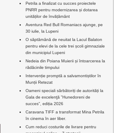
Petrila a finalizat cu succes proiectele
PNRR pentru modernizarea și dotarea
unităților de învățământ
Aventura Red Bull Romaniacs ajunge, pe
30 iulie, la Lupeni
O săptămână de neuitat la Lacul Balaton
pentru elevi de la cele trei școli gimnaziale
din municipiul Lupeni
Nedeia din Poiana Muierii și întoarcerea la
,
rădăcinile timpului
Intervenție promptă a salvamontiștilor în
Munții Retezat
Oameni speciali sărbătoriți de autorități la
Gala de excelenţă ”Hunedoreni de
succes”, ediția 2026
Caravana TIFF a transformat Mina Petrila
în cinema în aer liber.
Cum reduci costurile de livrare pentru