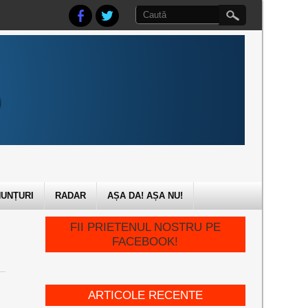
UNȚURI
RADAR
AȘA DA! AȘA NU!
FII PRIETENUL NOSTRU PE
FACEBOOK!
ARTICOLE RECENTE