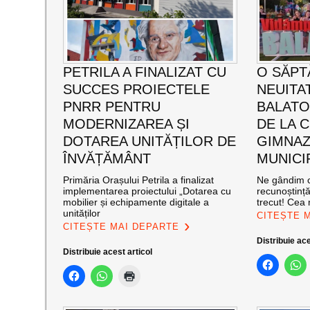
PETRILA A FINALIZAT CU
O SĂPT
SUCCES PROIECTELE
NEUITA
PNRR PENTRU
BALATO
MODERNIZAREA ȘI
DE LA C
DOTAREA UNITĂȚILOR DE
GIMNAZ
ÎNVĂȚĂMÂNT
MUNICI
Primăria Orașului Petrila a finalizat
Ne gândim c
implementarea proiectului „Dotarea cu
recunoștinț
mobilier și echipamente digitale a
trecut! Cea
unităților
CITEȘTE 
CITEȘTE MAI DEPARTE
Distribuie ace
Distribuie acest articol