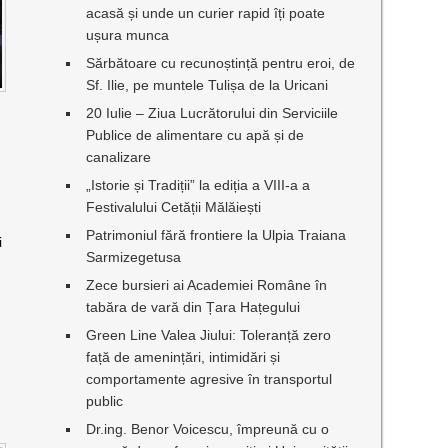
acasă și unde un curier rapid îți poate
ușura munca
Sărbătoare cu recunoștință pentru eroi, de
Sf. Ilie, pe muntele Tulișa de la Uricani
20 Iulie – Ziua Lucrătorului din Serviciile
Publice de alimentare cu apă și de
canalizare
„Istorie și Tradiții” la ediția a VIII-a a
Festivalului Cetății Mălăiești
Patrimoniul fără frontiere la Ulpia Traiana
i
Sarmizegetusa
Zece bursieri ai Academiei Române în
tabăra de vară din Țara Hațegului
Green Line Valea Jiului: Toleranță zero
față de amenințări, intimidări și
comportamente agresive în transportul
public
Dr.ing. Benor Voicescu, împreună cu o