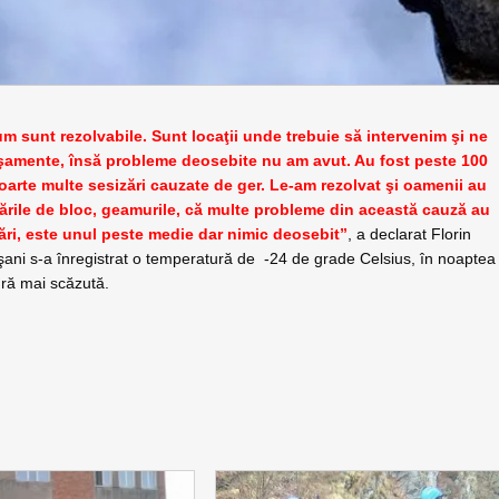
um sunt rezolvabile. Sunt locaţii unde trebuie să intervenim şi ne
nşamente, însă probleme deosebite nu am avut. Au fost peste 100
foarte multe sesizări cauzate de ger. Le-am rezolvat şi oamenii au
scările de bloc, geamurile, că multe probleme din această cauză au
ri, este unul peste medie dar nimic deosebit”
, a declarat Florin
şani s-a înregistrat o temperatură de -24 de grade Celsius, în noaptea
ură mai scăzută.