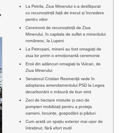
La Petrila, Ziua Minerului s-a desfășurat
cu recunoștință față de trecut și încredere
n
pentru viitor
Ceremonii de recunoștință de Ziua
Minerului, în capitala de suflet a mineritului
românesc, la Lupeni
La Petroșani, minerii au fost omagiați de
ziua lor printr-o emoționantă ceremonie
Eroii din adâncuri omagiați la Vulcan, de
Ziua Minerului
Senatorul Cristian Resmeriță vede în
adoptarea amendamentului PSD la Legea
decarbonării o măsură de bun simț
Zeci de hectare mistuite și zeci de
pompieri mobilizați pentru a proteja
oameni, locuințe, gospodării și păduri
Cum arată un spațiu exterior mai ușor de
întreținut, fără efort inutil