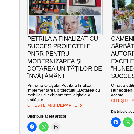
PETRILA A FINALIZAT CU
OAMENI
SUCCES PROIECTELE
SĂRBĂT
PNRR PENTRU
AUTORI
MODERNIZAREA ȘI
EXCEL
DOTAREA UNITĂȚILOR DE
”HUNED
ÎNVĂȚĂMÂNT
SUCCES”
Primăria Orașului Petrila a finalizat
O nouă ediț
implementarea proiectului „Dotarea cu
Huneodreni 
mobilier și echipamente digitale a
aceste
unităților
CITEȘTE 
CITEȘTE MAI DEPARTE
Distribuie ace
Distribuie acest articol