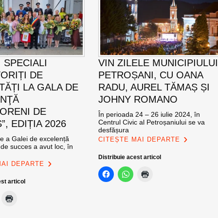
 SPECIALI
VIN ZILELE MUNICIPIULU
ORIȚI DE
PETROȘANI, CU OANA
TĂȚI LA GALA DE
RADU, AUREL TĂMAȘ ȘI
ENŢĂ
JOHNY ROMANO
ORENI DE
În perioada 24 – 26 iulie 2024, în
, EDIȚIA 2026
Centrul Civic al Petroșaniului se va
desfășura
ie a Galei de excelență
CITEȘTE MAI DEPARTE
de succes a avut loc, în
Distribuie acest articol
MAI DEPARTE
st articol