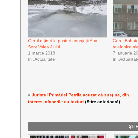
Gerul a ținut la posturi angajații Apa
Gerul Bobotez
Serv Valea Jiului
telefonice al
1 martie 2018
7 ianuarie 2
În „Actualitate”
În „Actualitat
«
Juristul Primăriei Petrila acuzat că susţine, din
interes, afacerile cu taxiuri
(Știre anterioară)
ȘTI