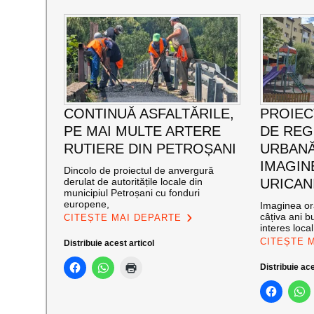
CONTINUĂ ASFALTĂRILE,
PROIEC
PE MAI MULTE ARTERE
DE RE
RUTIERE DIN PETROȘANI
URBANĂ
IMAGIN
Dincolo de proiectul de anvergură
derulat de autoritățile locale din
URICAN
municipiul Petroșani cu fonduri
europene,
Imaginea ora
câțiva ani bu
CITEȘTE MAI DEPARTE
interes loca
CITEȘTE 
Distribuie acest articol
Distribuie ace