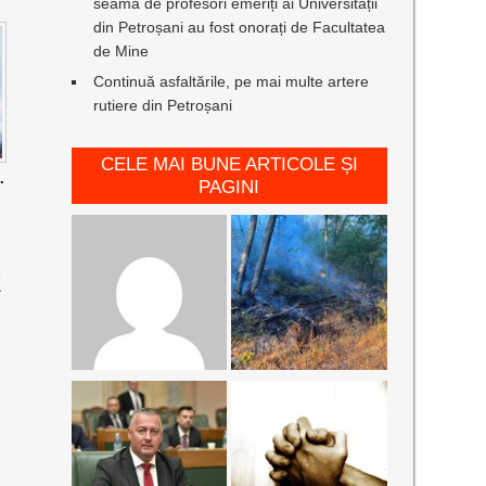
seamă de profesori emeriți ai Universității
din Petroșani au fost onorați de Facultatea
de Mine
Continuă asfaltările, pe mai multe artere
rutiere din Petroșani
CELE MAI BUNE ARTICOLE ȘI
.
PAGINI
E