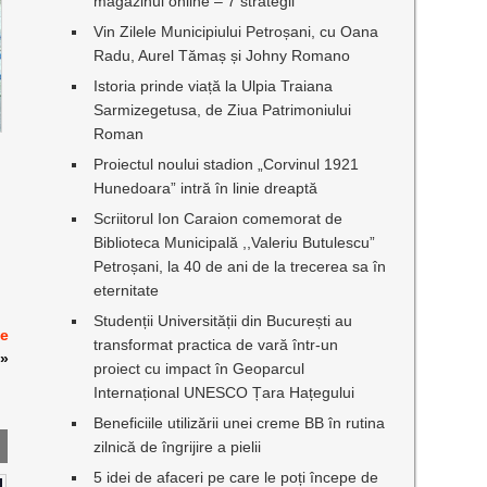
magazinul online – 7 strategii
Vin Zilele Municipiului Petroșani, cu Oana
Radu, Aurel Tămaș și Johny Romano
Istoria prinde viață la Ulpia Traiana
Sarmizegetusa, de Ziua Patrimoniului
Roman
Proiectul noului stadion „Corvinul 1921
Hunedoara” intră în linie dreaptă
Scriitorul Ion Caraion comemorat de
Biblioteca Municipală ,,Valeriu Butulescu”
Petroșani, la 40 de ani de la trecerea sa în
eternitate
Studenții Universității din București au
de
transformat practica de vară într-un
»
proiect cu impact în Geoparcul
Internațional UNESCO Țara Hațegului
Beneficiile utilizării unei creme BB în rutina
zilnică de îngrijire a pielii
5 idei de afaceri pe care le poți începe de