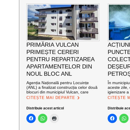
PRIMĂRIA VULCAN
ACȚIUNI
PRIMEȘTE CERERI
PUNCTE
PENTRU REPARTIZAREA
COLECT
APARTAMENTELOR DIN
DEȘEUR
NOUL BLOC ANL
PETROȘ
Agenția Națională pentru Locuințe
În municipiu
(ANL) a finalizat construcția celor două
aceste zile,
blocuri din municipiul Vulcan, care
igienizare a
CITEȘTE MAI DEPARTE
CITEȘTE 
Distribuie acest articol
Distribuie ace