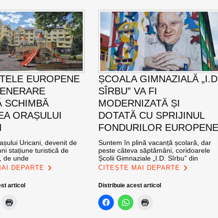
TELE EUROPENE
ȘCOALA GIMNAZIALĂ „I.D
GENERARE
SÎRBU” VA FI
 SCHIMBĂ
MODERNIZATĂ ȘI
EA ORAȘULUI
DOTATĂ CU SPRIJINUL
I
FONDURILOR EUROPEN
șului Uricani, devenit de
Suntem în plină vacanță școlară, dar
ni stațiune turistică de
peste câteva săptămâni, coridoarele
l, de unde
Școlii Gimnaziale „I.D. Sîrbu” din
MAI DEPARTE
CITEȘTE MAI DEPARTE
st articol
Distribuie acest articol