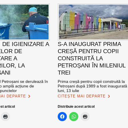
 DE IGIENIZARE A
S-A INAUGURAT PRIMA
LOR DE
CREȘĂ PENTRU COPII
ARE A
CONSTRUITĂ LA
ILOR, LA
PETROȘANI ÎN MILENIUL
ANI
TREI
l Petroșani se derulează în
Prima creșă pentru copii construită la
 o amplă acțiune de
Petroșani după 1989 a fost inaugurată
 punctelor
luni, 13 iulie
MAI DEPARTE
CITEȘTE MAI DEPARTE
st articol
Distribuie acest articol