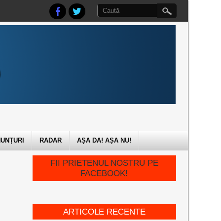
UNȚURI
RADAR
AȘA DA! AȘA NU!
FII PRIETENUL NOSTRU PE
FACEBOOK!
ARTICOLE RECENTE