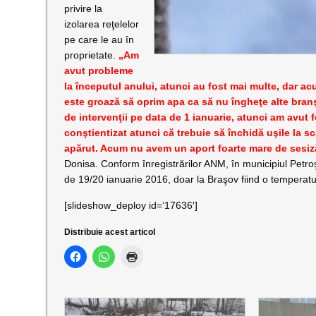
privire la
izolarea reţelelor
pe care le au în
proprietate.
„Am
avut probleme
la începutul anului, atunci au fost mai multe, dar ac
este groază să oprim apa ca să nu îngheţe alte bra
de intervenţii pe data de 1 ianuarie, atunci am avut 
conştientizat atunci că trebuie să închidă uşile la 
apărut. Acum nu avem un aport foarte mare de sesiză
Donisa. Conform înregistrărilor ANM, în municipiul Petro
de 19/20 ianuarie 2016, doar la Braşov fiind o temperat
[slideshow_deploy id=’17636′]
Distribuie acest articol