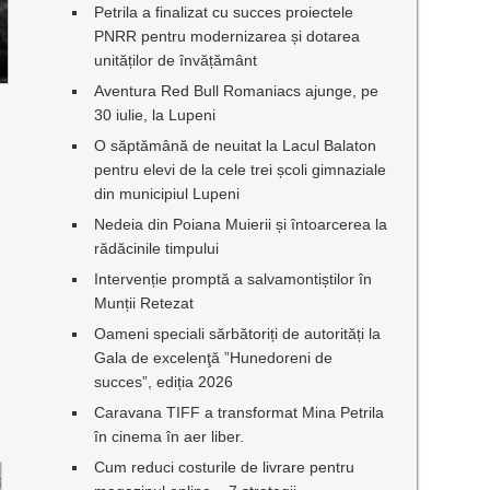
Petrila a finalizat cu succes proiectele
PNRR pentru modernizarea și dotarea
unităților de învățământ
Aventura Red Bull Romaniacs ajunge, pe
30 iulie, la Lupeni
O săptămână de neuitat la Lacul Balaton
pentru elevi de la cele trei școli gimnaziale
din municipiul Lupeni
Nedeia din Poiana Muierii și întoarcerea la
rădăcinile timpului
Intervenție promptă a salvamontiștilor în
Munții Retezat
Oameni speciali sărbătoriți de autorități la
Gala de excelenţă ”Hunedoreni de
succes”, ediția 2026
Caravana TIFF a transformat Mina Petrila
în cinema în aer liber.
Cum reduci costurile de livrare pentru