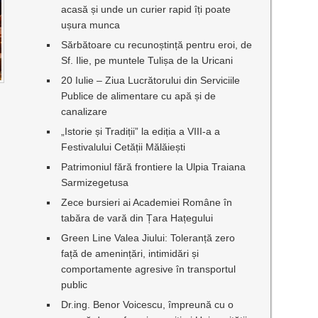
acasă și unde un curier rapid îți poate
ușura munca
Sărbătoare cu recunoștință pentru eroi, de
Sf. Ilie, pe muntele Tulișa de la Uricani
20 Iulie – Ziua Lucrătorului din Serviciile
I
Publice de alimentare cu apă și de
canalizare
„Istorie și Tradiții” la ediția a VIII-a a
Festivalului Cetății Mălăiești
Patrimoniul fără frontiere la Ulpia Traiana
Sarmizegetusa
Zece bursieri ai Academiei Române în
tabăra de vară din Țara Hațegului
Green Line Valea Jiului: Toleranță zero
față de amenințări, intimidări și
comportamente agresive în transportul
public
Dr.ing. Benor Voicescu, împreună cu o