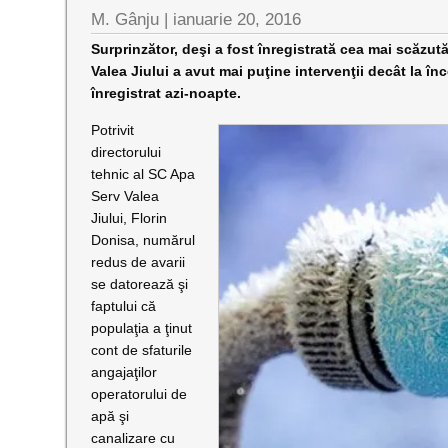
M. Gânju |
ianuarie 20, 2016
Surprinzător, deşi a fost înregistrată cea mai scăzut
Valea Jiului a avut mai puţine intervenţii decât la î
înregistrat azi-noapte.
Potrivit
directorului
tehnic al SC Apa
Serv Valea
Jiului, Florin
Donisa, numărul
redus de avarii
se datorează şi
faptului că
populaţia a ţinut
cont de sfaturile
angajaţilor
operatorului de
apă şi
canalizare cu