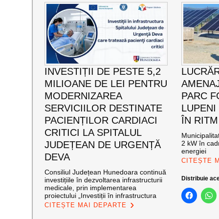
INVESTIȚII DE PESTE 5,2
LUCRĂR
MILIOANE DE LEI PENTRU
AMENAJ
MODERNIZAREA
PARC F
SERVICIILOR DESTINATE
LUPENI
PACIENȚILOR CARDIACI
ÎN RITM
CRITICI LA SPITALUL
Municipalit
JUDEȚEAN DE URGENȚĂ
2 kW în cadr
energiei
DEVA
CITEȘTE 
Consiliul Județean Hunedoara continuă
Distribuie ace
investițiile în dezvoltarea infrastructurii
medicale, prin implementarea
proiectului „Investiții în infrastructura
CITEȘTE MAI DEPARTE