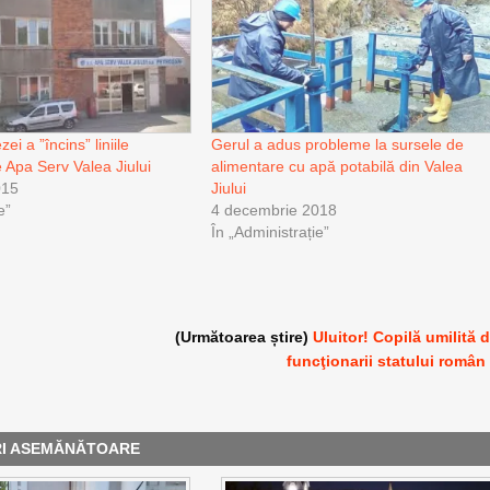
ei a ”încins” liniile
Gerul a adus probleme la sursele de
e Apa Serv Valea Jiului
alimentare cu apă potabilă din Valea
015
Jiului
e”
4 decembrie 2018
În „Administrație”
(Următoarea știre)
Uluitor! Copilă umilită 
funcţionarii statului român
RI ASEMĂNĂTOARE