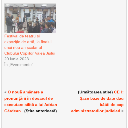
Festival de teatru și
expoziție de artă, la finalul
unui nou an școlar al
Clubului Copiilor Valea Jiului
20 iunie 2023
În „Evenimente”
«
O nouă amânare a
(Următoarea știre)
CEH:
pronunţării în dosarul de
Șase baze de date dau
executare silită a lui Adrian
bătăi de cap
Gărdean
(Știre anterioară)
administratorilor judiciari
»