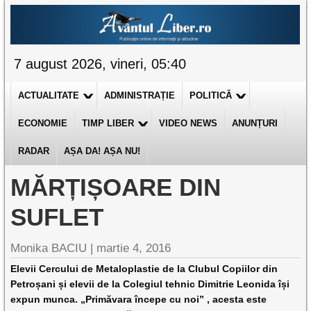
7 august 2026, vineri, 05:40
ACTUALITATE
ADMINISTRAȚIE
POLITICĂ
ECONOMIE
TIMP LIBER
VIDEO NEWS
ANUNȚURI
RADAR
AȘA DA! AȘA NU!
MĂRȚIȘOARE DIN
SUFLET
Monika BACIU |
martie 4, 2016
Elevii Cercului de Metaloplastie de la Clubul Copiilor din
Petroșani și elevii de la Colegiul tehnic Dimitrie Leonida își
expun munca. „Primăvara începe cu noi” , acesta este