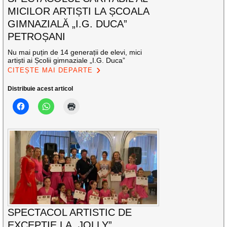
MICILOR ARTIȘTI LA ȘCOALA
GIMNAZIALĂ „I.G. DUCA”
PETROȘANI
Nu mai puțin de 14 generații de elevi, mici
artiști ai Școlii gimnaziale „I.G. Duca”
CITEȘTE MAI DEPARTE
Distribuie acest articol
SPECTACOL ARTISTIC DE
EXCEPȚIE LA „JOLLY”