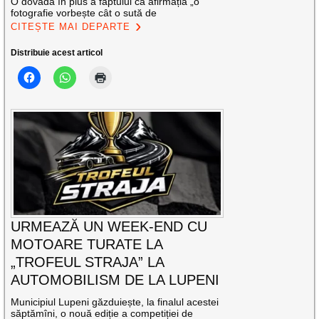
O dovadă în plus a faptului că afirmația „o
fotografie vorbește cât o sută de
CITEȘTE MAI DEPARTE
Distribuie acest articol
URMEAZĂ UN WEEK-END CU
MOTOARE TURATE LA
„TROFEUL STRAJA” LA
AUTOMOBILISM DE LA LUPENI
Municipiul Lupeni găzduiește, la finalul acestei
săptămîni, o nouă ediție a competiției de