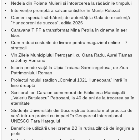
Nedeia din Poiana Muierii și întoarcerea la rădăcinile timpului
Intervenție promptă a salvamontiștilor în Munții Retezat
Oameni speciali sărbătoriți de autorități la Gala de excelenţă
”Hunedoreni de succes”, ediția 2026
Caravana TIFF a transformat Mina Petrila în cinema în aer
liber.
Cum reduci costurile de livrare pentru magazinul online – 7
strategii
Vin Zilele Municipiului Petroșani, cu Oana Radu, Aurel Tămaș
și Johny Romano
Istoria prinde viață la Ulpia Traiana Sarmizegetusa, de Ziua
Patrimoniului Roman
Proiectul noului stadion „Corvinul 1921 Hunedoara” intră în
linie dreaptă
Scriitorul Ion Caraion comemorat de Biblioteca Municipală
,,Valeriu Butulescu” Petroșani, la 40 de ani de la trecerea sa în
eternitate
Studenții Universității din București au transformat practica de
vară într-un proiect cu impact în Geoparcul Internațional
UNESCO Țara Hațegului
Beneficiile utilizării unei creme BB în rutina zilnică de îngrijire a
pielii