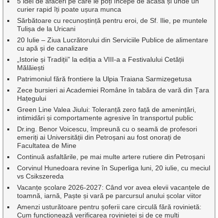
5 idei de afaceri pe care le poți începe de acasă și unde un
curier rapid îți poate ușura munca
Sărbătoare cu recunoștință pentru eroi, de Sf. Ilie, pe muntele
Tulișa de la Uricani
20 Iulie – Ziua Lucrătorului din Serviciile Publice de alimentare
cu apă și de canalizare
„Istorie și Tradiții” la ediția a VIII-a a Festivalului Cetății
Mălăiești
Patrimoniul fără frontiere la Ulpia Traiana Sarmizegetusa
Zece bursieri ai Academiei Române în tabăra de vară din Țara
Hațegului
Green Line Valea Jiului: Toleranță zero față de amenințări,
intimidări și comportamente agresive în transportul public
Dr.ing. Benor Voicescu, împreună cu o seamă de profesori
emeriți ai Universității din Petroșani au fost onorați de
Facultatea de Mine
Continuă asfaltările, pe mai multe artere rutiere din Petroșani
Corvinul Hunedoara revine în Superliga luni, 20 iulie, cu meciul
vs Csikszereda
Vacanțe școlare 2026-2027: Când vor avea elevii vacanțele de
toamnă, iarnă, Paște și vară pe parcursul anului școlar viitor
Amenzi usturătoare pentru șoferii care circulă fără rovinietă:
Cum funcționează verificarea rovinietei și de ce mulți