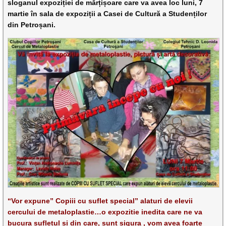
sloganul expoziției de mărțișoare care va avea loc luni, 7
martie în sala de expoziții a Casei de Cultură a Studenților
din Petroșani.
“Vor expune” Copiii cu suflet special” alaturi de elevii
cercului de metaloplastie…o expozitie inedita care ne va
bucura sufletul si din care, sunt sigura , vom avea foarte