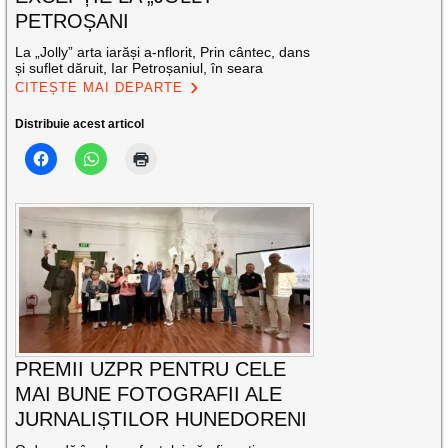
PETROȘANI
La „Jolly” arta iarăși a-nflorit, Prin cântec, dans
și suflet dăruit, Iar Petroșaniul, în seara
CITEȘTE MAI DEPARTE
Distribuie acest articol
PREMII UZPR PENTRU CELE
MAI BUNE FOTOGRAFII ALE
JURNALIȘTILOR HUNEDORENI