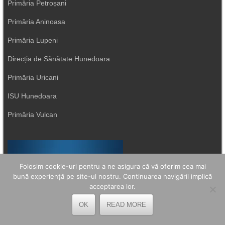
Primăria Petroșani
Primăria Aninoasa
Primăria Lupeni
Direcția de Sănătate Hunedoara
Primăria Uricani
ISU Hunedoara
Primăria Vulcan
Folosim cookie-uri pentru a ne asigura că vă oferim cea mai
bună experiență pe site-ul nostru. Continuarea navigării implică
acceptarea lor.
OK
READ MORE