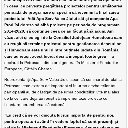
în ceea ce privește pregătirea proiectelor pentru următoarea
perioadă de programare și sperăm să revenim la finalizarea
proiectului. Atât Apa Serv Valea Jiului cât și compania Apa
Prod își doresc să aibă proiecte pe perioada de programare
2014-2020, să continue ceea ce au făcut până acum. Am
văzut aici și colegii de la Consiliul Județean Hunedoara care
au reușit să termine proiectul pentru gestionarea deșeurilor
și Hunedoara este unul dintre puținele județe din România
care au reușit acest lucru, deși a început foarte greu ”
, a
declarat la Petroșani, directorul general în Ministerul Fondurilor
Europene, Cătălin Gheran.
Reprezentanții Apa Serv Valea Jiului spun că seminarul derulat la
Petroșani este extrem de important și în urma dezbaterilor toți
participanții au de câștigat de pe urma concluziilor ivite mai ales
de la cei care deja au reușit să implementeze proiecte cu
finanțare nerambursabilă extrenă.
”Eu cred că se vor discuta lucruri importante pentru noi,
pentru operatori având în vedere faptul că sunt prezenți și
cei de la Ministerul Fondurilor Europene. Acum vedem cum