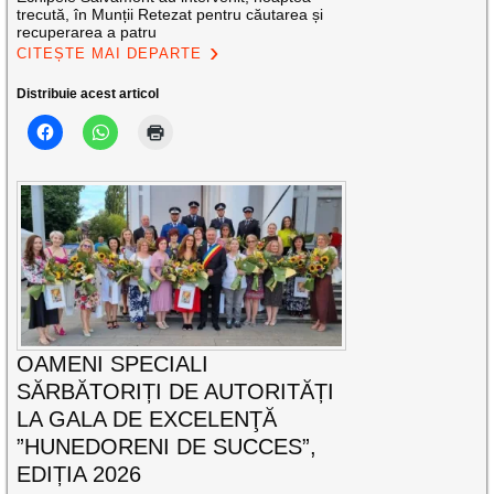
trecută, în Munții Retezat pentru căutarea și
recuperarea a patru
CITEȘTE MAI DEPARTE
Distribuie acest articol
OAMENI SPECIALI
SĂRBĂTORIȚI DE AUTORITĂȚI
LA GALA DE EXCELENŢĂ
”HUNEDORENI DE SUCCES”,
EDIȚIA 2026