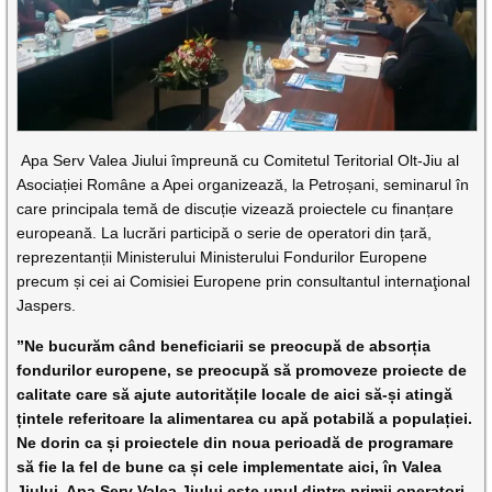
Apa Serv Valea Jiului împreună cu Comitetul Teritorial Olt-Jiu al
Asociației Române a Apei organizează, la Petroșani, seminarul în
care principala temă de discuție vizează proiectele cu finanțare
europeană. La lucrări participă o serie de operatori din țară,
reprezentanții Ministerului Ministerului Fondurilor Europene
precum și cei ai Comisiei Europene prin consultantul internaţional
Jaspers.
”Ne bucurăm când beneficiarii se preocupă de absorția
fondurilor europene, se preocupă să promoveze proiecte de
calitate care să ajute autoritățile locale de aici să-și atingă
țintele referitoare la alimentarea cu apă potabilă a populației.
Ne dorin ca și proiectele din noua perioadă de programare
să fie la fel de bune ca și cele implementate aici, în Valea
Jiului. Apa Serv Valea Jiului este unul dintre primii operatori