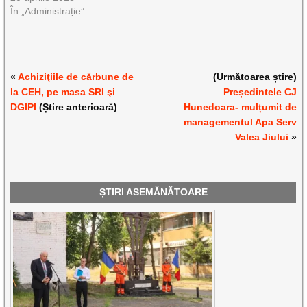
În „Administrație”
«
Achiziţiile de cărbune de
(Următoarea știre)
la CEH, pe masa SRI şi
Președintele CJ
DGIPI
(Știre anterioară)
Hunedoara- mulțumit de
managementul Apa Serv
Valea Jiului
»
ȘTIRI ASEMĂNĂTOARE