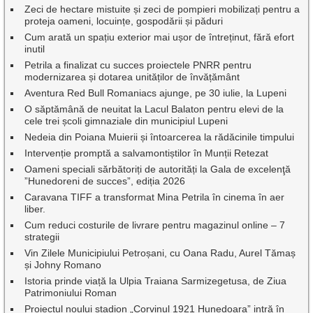
Zeci de hectare mistuite și zeci de pompieri mobilizați pentru a
proteja oameni, locuințe, gospodării și păduri
Cum arată un spațiu exterior mai ușor de întreținut, fără efort
inutil
Petrila a finalizat cu succes proiectele PNRR pentru
modernizarea și dotarea unităților de învățământ
Aventura Red Bull Romaniacs ajunge, pe 30 iulie, la Lupeni
O săptămână de neuitat la Lacul Balaton pentru elevi de la
cele trei școli gimnaziale din municipiul Lupeni
Nedeia din Poiana Muierii și întoarcerea la rădăcinile timpului
Intervenție promptă a salvamontiștilor în Munții Retezat
Oameni speciali sărbătoriți de autorități la Gala de excelenţă
”Hunedoreni de succes”, ediția 2026
Caravana TIFF a transformat Mina Petrila în cinema în aer
liber.
Cum reduci costurile de livrare pentru magazinul online – 7
strategii
Vin Zilele Municipiului Petroșani, cu Oana Radu, Aurel Tămaș
și Johny Romano
Istoria prinde viață la Ulpia Traiana Sarmizegetusa, de Ziua
Patrimoniului Roman
Proiectul noului stadion „Corvinul 1921 Hunedoara” intră în