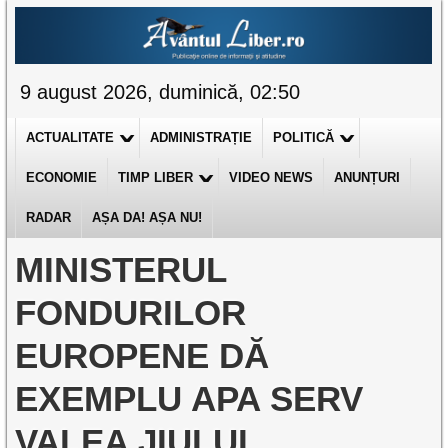
9 august 2026, duminică, 02:50
ACTUALITATE
ADMINISTRAȚIE
POLITICĂ
ECONOMIE
TIMP LIBER
VIDEO NEWS
ANUNȚURI
RADAR
AȘA DA! AȘA NU!
MINISTERUL
FONDURILOR
EUROPENE DĂ
EXEMPLU APA SERV
VALEA JIULUI