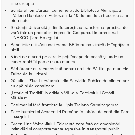
linie dreaptă
Scriitorul Ion Caraion comemorat de Biblioteca Municipală
,,Valeriu Butulescu” Petroșani, la 40 de ani de la trecerea sa în
eternitate
Studenții Universității din București au transformat practica de
vară într-un proiect cu impact în Geoparcul Internațional
UNESCO Țara Hațegului
Beneficiile utilizării unei creme BB în rutina zilnică de îngrijire a
pielii
5 idei de afaceri pe care le poți începe de acasă și unde un
curier rapid îți poate ușura munca
Sărbătoare cu recunoștință pentru eroi, de Sf. Ilie, pe muntele
Tulișa de la Uricani
20 Iulie – Ziua Lucrătorului din Serviciile Publice de alimentare
cu apă și de canalizare
„Istorie și Tradiții” la ediția a VIII-a a Festivalului Cetății
Mălăiești
Patrimoniul fără frontiere la Ulpia Traiana Sarmizegetusa
Zece bursieri ai Academiei Române în tabăra de vară din Țara
Hațegului
Green Line Valea Jiului: Toleranță zero față de amenințări,
intimidări și comportamente agresive în transportul public