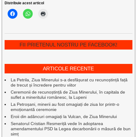
Distribuie acest articol
FII PRIETENUL NOSTRU PE FACEBOOK!
ARTICOLE RECENTE
La Petrila, Ziua Minerului s-a desfășurat cu recunoștință față
de trecut și încredere pentru viitor
Ceremonii de recunoștință de Ziua Minerului, în capitala de
suflet a mineritului românesc, la Lupeni
La Petroșani, minerii au fost omagiați de ziua lor printr-o
emoționantă ceremonie
Eroii din adâncuri omagiați la Vulcan, de Ziua Minerului
Senatorul Cristian Resmeriță vede în adoptarea
amendamentului PSD la Legea decarbonării o măsură de bun
simț