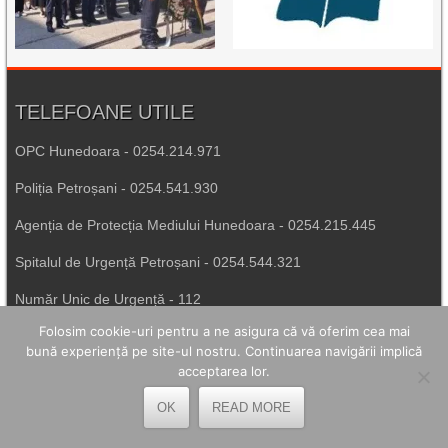
TELEFOANE UTILE
OPC Hunedoara - 0254.214.971
Poliția Petroșani - 0254.541.930
Agenția de Protecția Mediului Hunedoara - 0254.215.445
Spitalul de Urgență Petroșani - 0254.544.321
Număr Unic de Urgență - 112
Folosim cookie-uri pentru a ne asigura că vă oferim cea mai
bună experiență pe site-ul nostru. Continuarea navigării implică
LEGĂTURI UTILE
acceptarea lor.
Prefectura Hunedoara
OK
READ MORE
Poliția Română