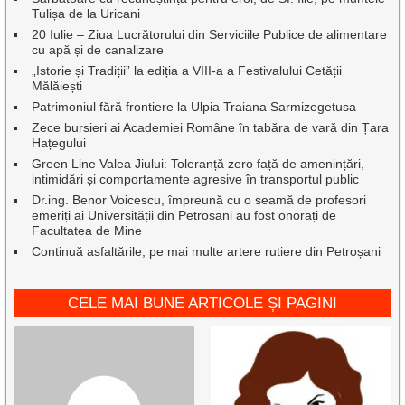
Tulișa de la Uricani
20 Iulie – Ziua Lucrătorului din Serviciile Publice de alimentare
cu apă și de canalizare
„Istorie și Tradiții” la ediția a VIII-a a Festivalului Cetății
Mălăiești
Patrimoniul fără frontiere la Ulpia Traiana Sarmizegetusa
Zece bursieri ai Academiei Române în tabăra de vară din Țara
Hațegului
Green Line Valea Jiului: Toleranță zero față de amenințări,
intimidări și comportamente agresive în transportul public
Dr.ing. Benor Voicescu, împreună cu o seamă de profesori
emeriți ai Universității din Petroșani au fost onorați de
Facultatea de Mine
Continuă asfaltările, pe mai multe artere rutiere din Petroșani
CELE MAI BUNE ARTICOLE ȘI PAGINI