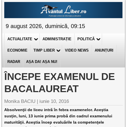
9 august 2026, duminică, 09:15
ACTUALITATE
ADMINISTRAȚIE
POLITICĂ
ECONOMIE
TIMP LIBER
VIDEO NEWS
ANUNȚURI
RADAR
AȘA DA! AȘA NU!
ÎNCEPE EXAMENUL DE
BACALAUREAT
Monika BACIU |
iunie 10, 2016
Absolvenţii de liceu intră în febra examenelor. Aceştia
susţin, luni, 13 iunie prima probă din cadrul examenului
maturităţii. Aceştia încep evaluările la competenţele