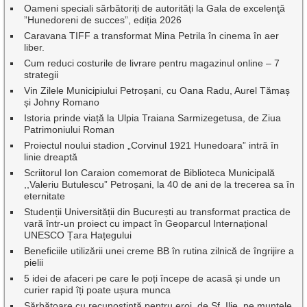
Oameni speciali sărbătoriți de autorități la Gala de excelenţă
”Hunedoreni de succes”, ediția 2026
Caravana TIFF a transformat Mina Petrila în cinema în aer
liber.
Cum reduci costurile de livrare pentru magazinul online – 7
strategii
Vin Zilele Municipiului Petroșani, cu Oana Radu, Aurel Tămaș
și Johny Romano
Istoria prinde viață la Ulpia Traiana Sarmizegetusa, de Ziua
Patrimoniului Roman
Proiectul noului stadion „Corvinul 1921 Hunedoara” intră în
linie dreaptă
Scriitorul Ion Caraion comemorat de Biblioteca Municipală
,,Valeriu Butulescu” Petroșani, la 40 de ani de la trecerea sa în
eternitate
Studenții Universității din București au transformat practica de
vară într-un proiect cu impact în Geoparcul Internațional
UNESCO Țara Hațegului
Beneficiile utilizării unei creme BB în rutina zilnică de îngrijire a
pielii
5 idei de afaceri pe care le poți începe de acasă și unde un
curier rapid îți poate ușura munca
Sărbătoare cu recunoștință pentru eroi, de Sf. Ilie, pe muntele