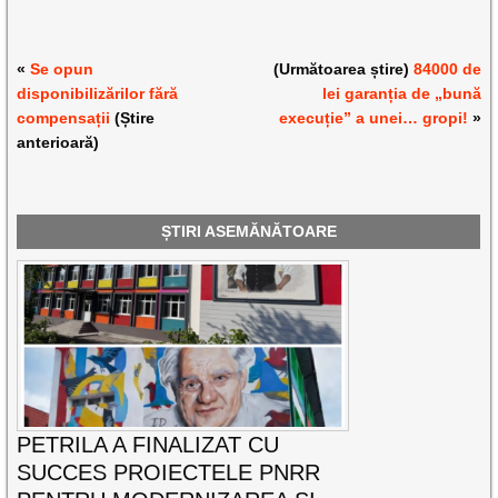
«
Se opun
(Următoarea știre)
84000 de
disponibilizărilor fără
lei garanția de „bună
compensații
(Știre
execuție” a unei… gropi!
»
anterioară)
ȘTIRI ASEMĂNĂTOARE
PETRILA A FINALIZAT CU
SUCCES PROIECTELE PNRR