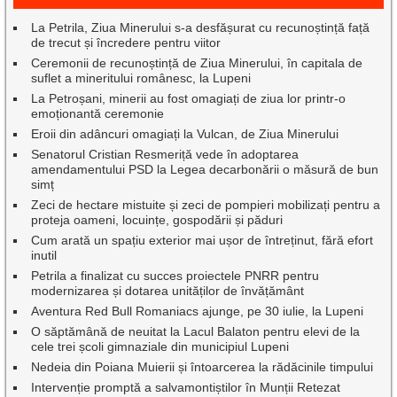
La Petrila, Ziua Minerului s-a desfășurat cu recunoștință față
de trecut și încredere pentru viitor
Ceremonii de recunoștință de Ziua Minerului, în capitala de
suflet a mineritului românesc, la Lupeni
La Petroșani, minerii au fost omagiați de ziua lor printr-o
emoționantă ceremonie
Eroii din adâncuri omagiați la Vulcan, de Ziua Minerului
Senatorul Cristian Resmeriță vede în adoptarea
amendamentului PSD la Legea decarbonării o măsură de bun
simț
Zeci de hectare mistuite și zeci de pompieri mobilizați pentru a
proteja oameni, locuințe, gospodării și păduri
Cum arată un spațiu exterior mai ușor de întreținut, fără efort
inutil
Petrila a finalizat cu succes proiectele PNRR pentru
modernizarea și dotarea unităților de învățământ
Aventura Red Bull Romaniacs ajunge, pe 30 iulie, la Lupeni
O săptămână de neuitat la Lacul Balaton pentru elevi de la
cele trei școli gimnaziale din municipiul Lupeni
Nedeia din Poiana Muierii și întoarcerea la rădăcinile timpului
Intervenție promptă a salvamontiștilor în Munții Retezat