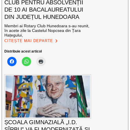
CLUB PENTRU ABSOLVENȚII
DE 10 AI BACALAUREATULUI
DIN JUDEȚUL HUNEDOARA
Membri ai Rotary Club Hunedoara s-au reunit,
în acete zile la Castelul Nopcsea din Țara
Hațegului,
CITEȘTE MAI DEPARTE
Distribuie acest articol
ȘCOALA GIMNAZIALĂ „I.D.
SÎRBU” VA FI MODERNIZATĂ ȘI