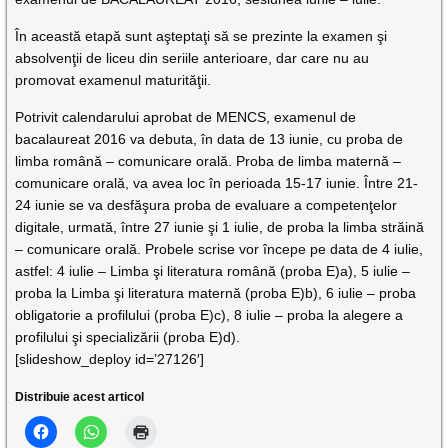
În această etapă sunt aşteptaţi să se prezinte la examen şi
absolvenţii de liceu din seriile anterioare, dar care nu au
promovat examenul maturităţii.
Potrivit calendarului aprobat de MENCS, examenul de
bacalaureat 2016 va debuta, în data de 13 iunie, cu proba de
limba română – comunicare orală. Proba de limba maternă –
comunicare orală, va avea loc în perioada 15-17 iunie. Între 21-
24 iunie se va desfăşura proba de evaluare a competenţelor
digitale, urmată, între 27 iunie şi 1 iulie, de proba la limba străină
– comunicare orală. Probele scrise vor începe pe data de 4 iulie,
astfel: 4 iulie – Limba şi literatura română (proba E)a), 5 iulie –
proba la Limba şi literatura maternă (proba E)b), 6 iulie – proba
obligatorie a profilului (proba E)c), 8 iulie – proba la alegere a
profilului şi specializării (proba E)d).
[slideshow_deploy id=’27126′]
Distribuie acest articol