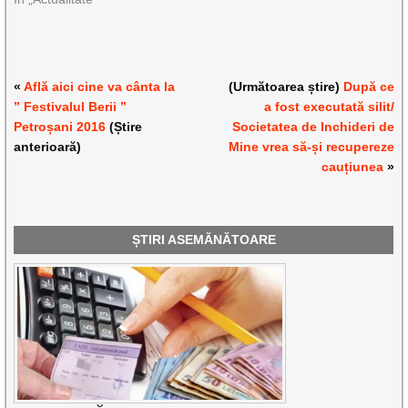
«
Află aici cine va cânta la
(Următoarea știre)
După ce
” Festivalul Berii ”
a fost executată silit/
Petroșani 2016
(Știre
Societatea de Inchideri de
anterioară)
Mine vrea să-și recupereze
cauțiunea
»
ȘTIRI ASEMĂNĂTOARE