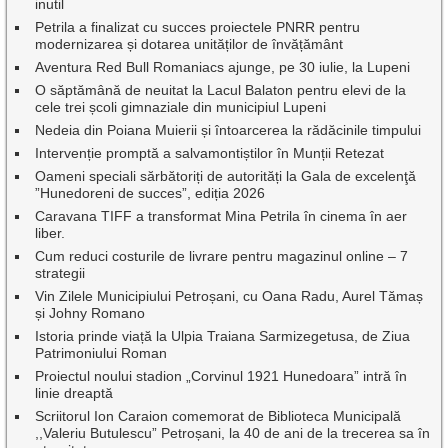
inutil
Petrila a finalizat cu succes proiectele PNRR pentru
modernizarea și dotarea unităților de învățământ
Aventura Red Bull Romaniacs ajunge, pe 30 iulie, la Lupeni
O săptămână de neuitat la Lacul Balaton pentru elevi de la
cele trei școli gimnaziale din municipiul Lupeni
Nedeia din Poiana Muierii și întoarcerea la rădăcinile timpului
Intervenție promptă a salvamontiștilor în Munții Retezat
Oameni speciali sărbătoriți de autorități la Gala de excelenţă
”Hunedoreni de succes”, ediția 2026
Caravana TIFF a transformat Mina Petrila în cinema în aer
liber.
Cum reduci costurile de livrare pentru magazinul online – 7
strategii
Vin Zilele Municipiului Petroșani, cu Oana Radu, Aurel Tămaș
și Johny Romano
Istoria prinde viață la Ulpia Traiana Sarmizegetusa, de Ziua
Patrimoniului Roman
Proiectul noului stadion „Corvinul 1921 Hunedoara” intră în
linie dreaptă
Scriitorul Ion Caraion comemorat de Biblioteca Municipală
,,Valeriu Butulescu” Petroșani, la 40 de ani de la trecerea sa în