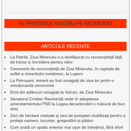
FII PRIETENUL NOSTRU PE FACEBOOK!
ARTICOLE RECENTE
La Petrila, Ziua Minerului s-a desfășurat cu recunoștință față
de trecut și încredere pentru viitor
Ceremonii de recunoștință de Ziua Minerului, în capitala de
suflet a mineritului românesc, la Lupeni
La Petroșani, minerii au fost omagiați de ziua lor printr-o
emoționantă ceremonie
Eroii din adâncuri omagiați la Vulcan, de Ziua Minerului
Senatorul Cristian Resmeriță vede în adoptarea
amendamentului PSD la Legea decarbonării o măsură de bun
simț
Zeci de hectare mistuite și zeci de pompieri mobilizați pentru a
proteja oameni, locuințe, gospodării și păduri
Cum arată un spațiu exterior mai ușor de întreținut, fără efort