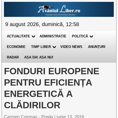
9 august 2026, duminică, 12:58
ACTUALITATE
ADMINISTRAȚIE
POLITICĂ
ECONOMIE
TIMP LIBER
VIDEO NEWS
ANUNȚURI
RADAR
AȘA DA! AȘA NU!
FONDURI EUROPENE
PENTRU EFICIENȚA
ENERGETICĂ A
CLĂDIRILOR
Carmen Cosman - Preda |
iunie 13, 2016