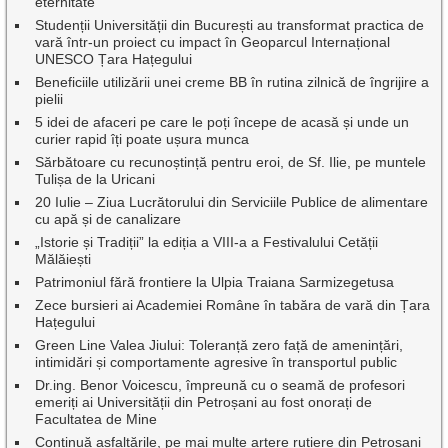
eternitate
Studenții Universității din București au transformat practica de
vară într-un proiect cu impact în Geoparcul Internațional
UNESCO Țara Hațegului
Beneficiile utilizării unei creme BB în rutina zilnică de îngrijire a
pielii
5 idei de afaceri pe care le poți începe de acasă și unde un
curier rapid îți poate ușura munca
Sărbătoare cu recunoștință pentru eroi, de Sf. Ilie, pe muntele
Tulișa de la Uricani
20 Iulie – Ziua Lucrătorului din Serviciile Publice de alimentare
cu apă și de canalizare
„Istorie și Tradiții” la ediția a VIII-a a Festivalului Cetății
Mălăiești
Patrimoniul fără frontiere la Ulpia Traiana Sarmizegetusa
Zece bursieri ai Academiei Române în tabăra de vară din Țara
Hațegului
Green Line Valea Jiului: Toleranță zero față de amenințări,
intimidări și comportamente agresive în transportul public
Dr.ing. Benor Voicescu, împreună cu o seamă de profesori
emeriți ai Universității din Petroșani au fost onorați de
Facultatea de Mine
Continuă asfaltările, pe mai multe artere rutiere din Petroșani