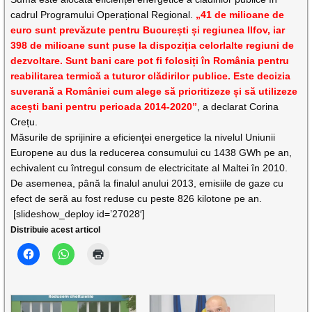
cadrul Programului Operațional Regional.
„41 de milioane de
euro sunt prevăzute pentru București și regiunea Ilfov, iar
398 de milioane sunt puse la dispoziția celorlalte regiuni de
dezvoltare. Sunt bani care pot fi folosiți în România pentru
reabilitarea termică a tuturor clădirilor publice. Este decizia
suverană a României cum alege să prioritizeze și să utilizeze
acești bani pentru perioada 2014-2020”
, a declarat Corina
Crețu.
Măsurile de sprijinire a eficienţei energetice la nivelul Uniunii
Europene au dus la reducerea consumului cu 1438 GWh pe an,
echivalent cu întregul consum de electricitate al Maltei în 2010.
De asemenea, până la finalul anului 2013, emisiile de gaze cu
efect de seră au fost reduse cu peste 826 kilotone pe an.
[slideshow_deploy id=’27028′]
Distribuie acest articol