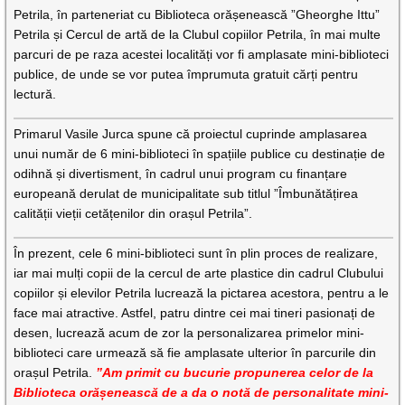
Petrila, în parteneriat cu Biblioteca orășenească ”Gheorghe Ittu”
Petrila și Cercul de artă de la Clubul copiilor Petrila, în mai multe
parcuri de pe raza acestei localități vor fi amplasate mini-biblioteci
publice, de unde se vor putea împrumuta gratuit cărți pentru
lectură.
Primarul Vasile Jurca spune că proiectul cuprinde amplasarea
unui număr de 6 mini-biblioteci în spațiile publice cu destinație de
odihnă și divertisment, în cadrul unui program cu finanțare
europeană derulat de municipalitate sub titlul ”Îmbunătățirea
calității vieții cetățenilor din orașul Petrila”.
În prezent, cele 6 mini-biblioteci sunt în plin proces de realizare,
iar mai mulți copii de la cercul de arte plastice din cadrul Clubului
copiilor și elevilor Petrila lucrează la pictarea acestora, pentru a le
face mai atractive. Astfel, patru dintre cei mai tineri pasionați de
desen, lucrează acum de zor la personalizarea primelor mini-
biblioteci care urmează să fie amplasate ulterior în parcurile din
orașul Petrila.
”Am primit cu bucurie propunerea celor de la
Biblioteca orășenească de a da o notă de personalitate mini-