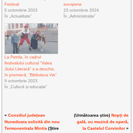
Festival
europene
5 octombrie 2023
23 octombrie 2024
În „Actualitate”
În „Administrație”
La Petrila, în cadrul
festivalului cultural ”Valea
Jiului Literară” s-a deschis,
în premieră, ”Biblioteca Vie”
9 octombrie 2023
În „Cultură și educație”
«
Consiliul județean
(Următoarea știre)
Nopți de
Hunedoara solicită din nou
gală, cu muzică de operă,
Termocentrala Mintia
(Știre
la Castelul Corvinilor
»