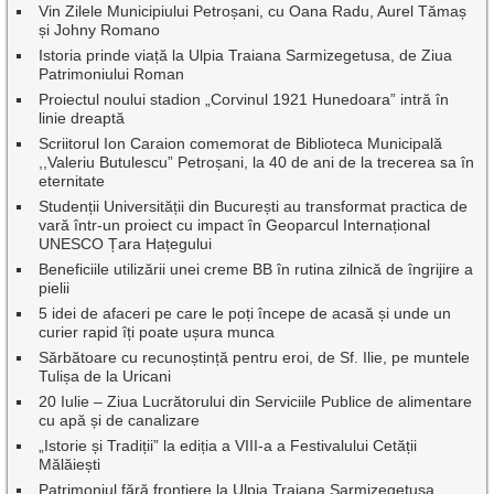
Vin Zilele Municipiului Petroșani, cu Oana Radu, Aurel Tămaș
și Johny Romano
Istoria prinde viață la Ulpia Traiana Sarmizegetusa, de Ziua
Patrimoniului Roman
Proiectul noului stadion „Corvinul 1921 Hunedoara” intră în
linie dreaptă
Scriitorul Ion Caraion comemorat de Biblioteca Municipală
,,Valeriu Butulescu” Petroșani, la 40 de ani de la trecerea sa în
eternitate
Studenții Universității din București au transformat practica de
vară într-un proiect cu impact în Geoparcul Internațional
UNESCO Țara Hațegului
Beneficiile utilizării unei creme BB în rutina zilnică de îngrijire a
pielii
5 idei de afaceri pe care le poți începe de acasă și unde un
curier rapid îți poate ușura munca
Sărbătoare cu recunoștință pentru eroi, de Sf. Ilie, pe muntele
Tulișa de la Uricani
20 Iulie – Ziua Lucrătorului din Serviciile Publice de alimentare
cu apă și de canalizare
„Istorie și Tradiții” la ediția a VIII-a a Festivalului Cetății
Mălăiești
Patrimoniul fără frontiere la Ulpia Traiana Sarmizegetusa