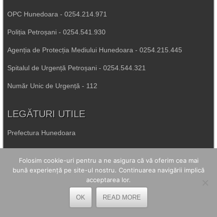
OPC Hunedoara - 0254.214.971
Poliția Petroșani - 0254.541.930
Agenția de Protecția Mediului Hunedoara - 0254.215.445
Spitalul de Urgență Petroșani - 0254.544.321
Număr Unic de Urgență - 112
LEGĂTURI UTILE
Prefectura Hunedoara
Poliția Română
Folosim cookie-uri pentru a ne asigura că vă oferim cea mai
Inspectoratul Școlar Hunedoara
bună experiență pe site-ul nostru. Continuarea navigării implică
acceptarea lor.
Consiliul Județean Hunedoara
OK
READ MORE
Primăria Petrila