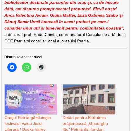
bibliotecilor destinate parcurilor din oraș și, ca de fiecare
dată, am răspuns prompt acestei propuneri. Elevii noștri
Anca Valentina Avram, Giulia Maftei, Eliza Gabriela Szabo și
Dănuț Samir Urmă lucrează în acest proiect pe care-l
consider unul util și binevenit pentru comunitatea noastră”,
a declarat prof. Radu Chința, coordonatorul Cercului de artă de la
CCE Petrila și consilier local al orașului Petrila.
Distribuie acest articol
Orașul Petrila găzduiește
Dotări pentru Biblioteca
festivalul Valea Jiului
orășenească „Gheorghe
Literară / Books Valley
Ittu” Petrila din fonduri