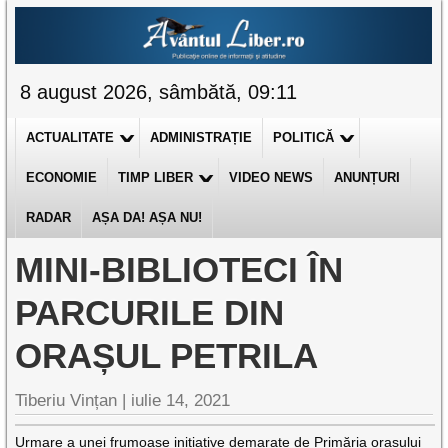
8 august 2026, sâmbătă, 09:11
ACTUALITATE
ADMINISTRAȚIE
POLITICĂ
ECONOMIE
TIMP LIBER
VIDEO NEWS
ANUNȚURI
RADAR
AȘA DA! AȘA NU!
MINI-BIBLIOTECI ÎN
PARCURILE DIN
ORAȘUL PETRILA
Tiberiu Vințan |
iulie 14, 2021
Urmare a unei frumoase inițiative demarate de Primăria orașului