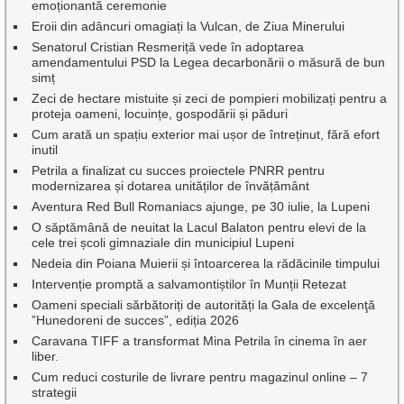
emoționantă ceremonie
Eroii din adâncuri omagiați la Vulcan, de Ziua Minerului
Senatorul Cristian Resmeriță vede în adoptarea
amendamentului PSD la Legea decarbonării o măsură de bun
simț
Zeci de hectare mistuite și zeci de pompieri mobilizați pentru a
proteja oameni, locuințe, gospodării și păduri
Cum arată un spațiu exterior mai ușor de întreținut, fără efort
inutil
Petrila a finalizat cu succes proiectele PNRR pentru
modernizarea și dotarea unităților de învățământ
Aventura Red Bull Romaniacs ajunge, pe 30 iulie, la Lupeni
O săptămână de neuitat la Lacul Balaton pentru elevi de la
cele trei școli gimnaziale din municipiul Lupeni
Nedeia din Poiana Muierii și întoarcerea la rădăcinile timpului
Intervenție promptă a salvamontiștilor în Munții Retezat
Oameni speciali sărbătoriți de autorități la Gala de excelenţă
”Hunedoreni de succes”, ediția 2026
Caravana TIFF a transformat Mina Petrila în cinema în aer
liber.
Cum reduci costurile de livrare pentru magazinul online – 7
strategii