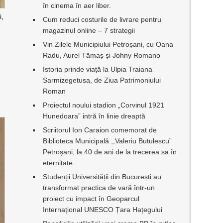
în cinema în aer liber.
i,
Cum reduci costurile de livrare pentru
magazinul online – 7 strategii
Vin Zilele Municipiului Petroșani, cu Oana
Radu, Aurel Tămaș și Johny Romano
Istoria prinde viață la Ulpia Traiana
Sarmizegetusa, de Ziua Patrimoniului
n
Roman
Proiectul noului stadion „Corvinul 1921
Hunedoara” intră în linie dreaptă
Scriitorul Ion Caraion comemorat de
Biblioteca Municipală ,,Valeriu Butulescu”
Petroșani, la 40 de ani de la trecerea sa în
eternitate
Studenții Universității din București au
transformat practica de vară într-un
proiect cu impact în Geoparcul
Internațional UNESCO Țara Hațegului