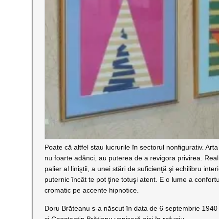
Poate că altfel stau lucrurile în sectorul nonfigurativ. A
nu foarte adânci, au puterea de a revigora privirea. Reali
palier al liniştii, a unei stări de suficienţă şi echilibru in
puternic încât te pot ţine totuşi atent. E o lume a confor
cromatic pe accente hipnotice.
Doru Brăteanu s-a născut în data de 6 septembrie 1940 la