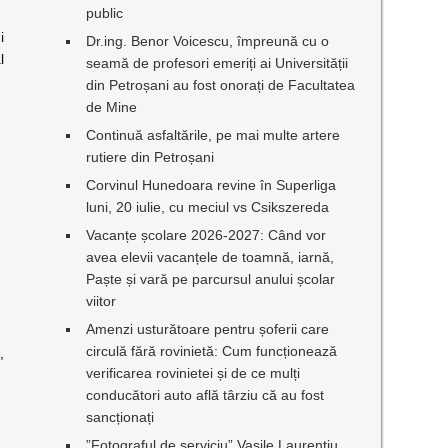
public
i
Dr.ing. Benor Voicescu, împreună cu o
l
seamă de profesori emeriți ai Universității
din Petroșani au fost onorați de Facultatea
de Mine
Continuă asfaltările, pe mai multe artere
rutiere din Petroșani
Corvinul Hunedoara revine în Superliga
luni, 20 iulie, cu meciul vs Csikszereda
Vacanțe școlare 2026-2027: Când vor
avea elevii vacanțele de toamnă, iarnă,
Paște și vară pe parcursul anului școlar
viitor
Amenzi usturătoare pentru șoferii care
circulă fără rovinietă: Cum funcționează
,
verificarea rovinietei și de ce mulți
conducători auto află târziu că au fost
sancționați
”Fotograful de serviciu” Vasile Laurențiu