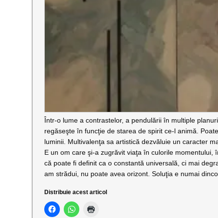
Într-o lume a contrastelor, a pendulării în multiple plan
regăseşte în funcţie de starea de spirit ce-l animă. Poate fi
luminii. Multivalenţa sa artistică dezvăluie un caracter m
E un om care şi-a zugrăvit viaţa în culorile momentului, 
că poate fi definit ca o constantă universală, ci mai degra
am strădui, nu poate avea orizont. Soluţia e numai dinco
Distribuie acest articol