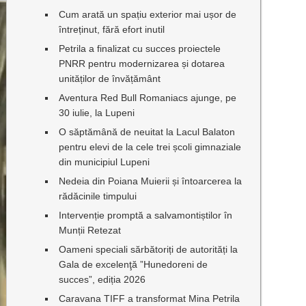
Cum arată un spațiu exterior mai ușor de
întreținut, fără efort inutil
Petrila a finalizat cu succes proiectele
PNRR pentru modernizarea și dotarea
unităților de învățământ
Aventura Red Bull Romaniacs ajunge, pe
30 iulie, la Lupeni
O săptămână de neuitat la Lacul Balaton
pentru elevi de la cele trei școli gimnaziale
din municipiul Lupeni
Nedeia din Poiana Muierii și întoarcerea la
rădăcinile timpului
Intervenție promptă a salvamontiștilor în
Munții Retezat
Oameni speciali sărbătoriți de autorități la
Gala de excelenţă ”Hunedoreni de
succes”, ediția 2026
Caravana TIFF a transformat Mina Petrila