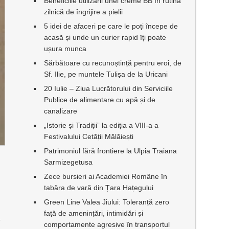
Beneficiile utilizării unei creme BB în rutina
zilnică de îngrijire a pielii
5 idei de afaceri pe care le poți începe de
acasă și unde un curier rapid îți poate
ușura munca
Sărbătoare cu recunoștință pentru eroi, de
Sf. Ilie, pe muntele Tulișa de la Uricani
20 Iulie – Ziua Lucrătorului din Serviciile
Publice de alimentare cu apă și de
canalizare
„Istorie și Tradiții” la ediția a VIII-a a
Festivalului Cetății Mălăiești
Patrimoniul fără frontiere la Ulpia Traiana
Sarmizegetusa
Zece bursieri ai Academiei Române în
tabăra de vară din Țara Hațegului
Green Line Valea Jiului: Toleranță zero
față de amenințări, intimidări și
a
comportamente agresive în transportul