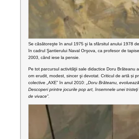
Se căsătoreşte în anul 1975 şi la sfârsitul anului 1978 d
în cadrul Şantierului Naval Orşova, ca profesor de tapise
2003, când iese la pensie.
Pe tot parcursul activităţii sale didactice Doru Brăteanu a f
om erudit, modest, sincer şi devotat. Criticul de artă și p
colective „AXE” în anul 2010:
„Doru Brăteanu, evoluează c
Descoperi printre jocurile pop art, însemnele unei triste
de vivace”.