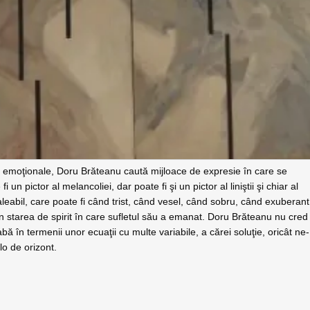
uri emoţionale, Doru Brăteanu caută mijloace de expresie în care se
 un pictor al melancoliei, dar poate fi şi un pictor al liniştii şi chiar al
aleabil, care poate fi când trist, când vesel, când sobru, când exuberant
în starea de spirit în care sufletul său a emanat. Doru Brăteanu nu cred
bă în termenii unor ecuaţii cu multe variabile, a cărei soluţie, oricât ne-
lo de orizont.