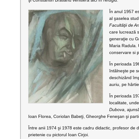
şi Constantin Brătianu veniseră aici în refugiu.
În anul 1957 e
al şaselea stud
Facultăţii de A
care lucrează 
generaţie cu Gr
Maria Radula. 
conservare si p
În perioada 19
întâlneşte pe s
deschizând împ
auriu, pe hârti
În perioada 19
localitate, und
Dubova
, ajuns
Ioan Florea, Coriolan Babeţi, Gheorghe Feneşan şi partici
Între anii 1974 şi 1978 este cadru didactic, profesor de
prietenie cu pictorul Ioan Cirjoi.