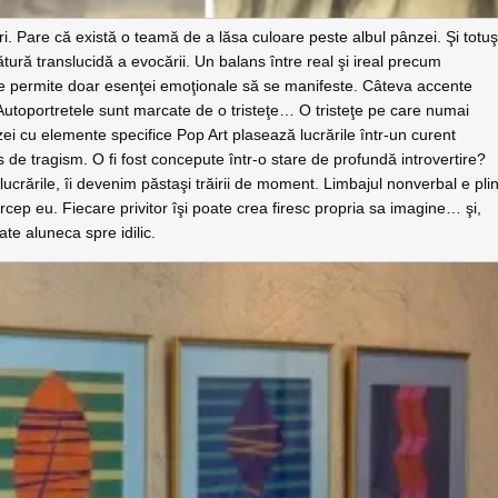
ri. Pare că există o teamă de a lăsa culoare peste albul pânzei. Şi totuş
ătură translucidă a evocării. Un balans între real şi ireal precum
re permite doar esenţei emoţionale să se manifeste. Câteva accente
. Autoportretele sunt marcate de o tristeţe… O tristeţe pe care numai
ei cu elemente specifice Pop Art plasează lucrările într-un curent
de tragism. O fi fost concepute într-o stare de profundă introvertire?
ucrările, îi devenim păstaşi trăirii de moment. Limbajul nonverbal e pli
cep eu. Fiecare privitor îşi poate crea firesc propria sa imagine… şi,
ate aluneca spre idilic.