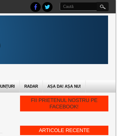
UNȚURI
RADAR
AȘA DA! AȘA NU!
FII PRIETENUL NOSTRU PE
FACEBOOK!
ARTICOLE RECENTE