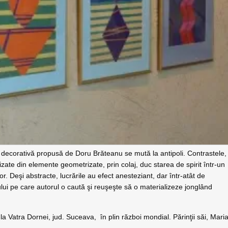
rta decorativă propusă de Doru Brăteanu se mută la antipoli. Contrastele,
zate din elemente geometrizate, prin colaj, duc starea de spirit într-un
terior. Deşi abstracte, lucrările au efect anesteziant, dar într-atât de
tului pe care autorul o caută şi reuşeşte să o materializeze jonglând
 Vatra Dornei, jud. Suceava, în plin război mondial. Părinţii săi, Mari