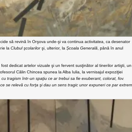
ecide să revină în Orşova unde-şi va continua activitatea, ca desenator
rie la
Clubul şcolarilor
şi, ulterior, la
Școala Generală
, până în anul
ost dedicat artelor vizuale şi un fervent susţinător al tinerilor artişti, un
rofesorul Călin Chincea spunea la Alba Iulia, la vernisajul expoziţiei
u tragism într-un spaţiu ce ar trebui sa fie exuberant, colorat, fov.
ţi ce se relevă cu forţa şi dau un sens tragic unor expuneri ce par extre