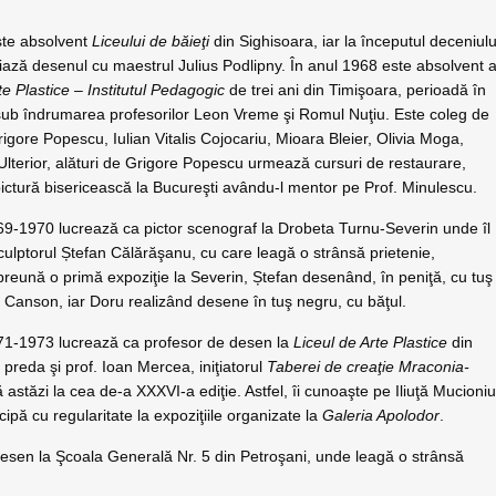
ste absolvent
Liceului de băieţi
din Sighisoara, iar la începutul deceniulu
iază desenul cu maestrul Julius Podlipny. În anul 1968 este absolvent a
rte Plastice – Institutul Pedagogic
de trei ani din Timişoara, perioadă în
sub îndrumarea profesorilor Leon Vreme şi Romul Nuţiu. Este coleg de
igore Popescu, Iulian Vitalis Cojocariu, Mioara Bleier, Olivia Moga,
Ulterior, alături de Grigore Popescu urmează cursuri de restaurare,
ictură bisericească la Bucureşti avându-l mentor pe Prof. Minulescu.
69-1970 lucrează ca pictor scenograf la Drobeta Turnu-Severin unde îl
culptorul Ștefan Călărăşanu, cu care leagă o strânsă prietenie,
reună o primă expoziţie la Severin, Ștefan desenând, în peniţă, cu tuş
e Canson, iar Doru realizând desene în tuş negru, cu băţul.
71-1973 lucrează ca profesor de desen la
Liceul de Arte Plastice
din
e preda şi prof. Ioan Mercea, iniţiatorul
Taberei de creaţie Mraconia-
ă astăzi la cea de-a XXXVI-a ediţie. Astfel, îi cunoaşte pe Iliuţă Mucioniu
pă cu regularitate la expoziţiile organizate la
Galeria Apolodor
.
 desen la Şcoala Generală Nr. 5 din Petroşani, unde leagă o strânsă