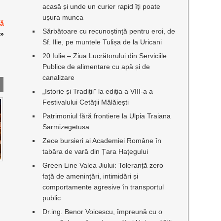
acasă și unde un curier rapid îți poate
ușura munca
tă
Sărbătoare cu recunoștință pentru eroi, de
»
Sf. Ilie, pe muntele Tulișa de la Uricani
20 Iulie – Ziua Lucrătorului din Serviciile
Publice de alimentare cu apă și de
canalizare
„Istorie și Tradiții” la ediția a VIII-a a
Festivalului Cetății Mălăiești
Patrimoniul fără frontiere la Ulpia Traiana
Sarmizegetusa
Zece bursieri ai Academiei Române în
tabăra de vară din Țara Hațegului
Green Line Valea Jiului: Toleranță zero
I
față de amenințări, intimidări și
comportamente agresive în transportul
public
Dr.ing. Benor Voicescu, împreună cu o