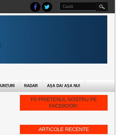
UNȚURI
RADAR
AȘA DA! AȘA NU!
FII PRIETENUL NOSTRU PE
FACEBOOK!
ARTICOLE RECENTE