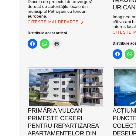
Dincolo de proiectul de anvergură
derulat de autoritățile locale din
URICAN
municipiul Petroșani cu fonduri
europene,
Imaginea ora
câțiva ani bu
CITEȘTE MAI DEPARTE
interes loca
CITEȘTE 
Distribuie acest articol
Distribuie ace
PRIMĂRIA VULCAN
ACȚIUNI
PRIMEȘTE CERERI
PUNCTE
PENTRU REPARTIZAREA
COLECT
APARTAMENTELOR DIN
DEȘEUR