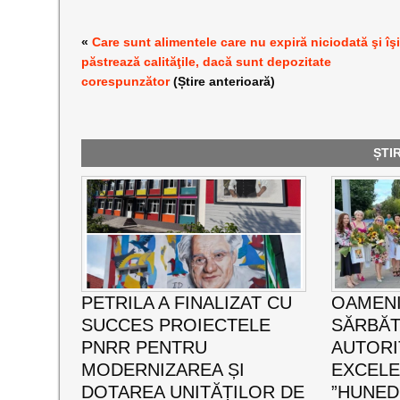
«
Care sunt alimentele care nu expiră niciodată şi îş
păstrează calităţile, dacă sunt depozitate
corespunzător
(Știre anterioară)
ȘTI
PETRILA A FINALIZAT CU
OAMENI
SUCCES PROIECTELE
SĂRBĂT
PNRR PENTRU
AUTORI
MODERNIZAREA ȘI
EXCEL
DOTAREA UNITĂȚILOR DE
”HUNED