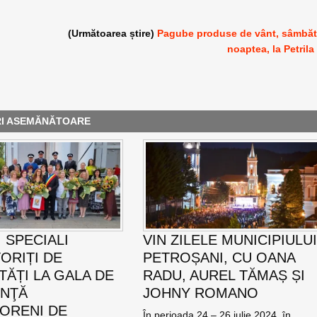
i
(Următoarea știre)
Pagube produse de vânt, sâmbă
noaptea, la Petrila
RI ASEMĂNĂTOARE
 SPECIALI
VIN ZILELE MUNICIPIULU
ORIȚI DE
PETROȘANI, CU OANA
TĂȚI LA GALA DE
RADU, AUREL TĂMAȘ ȘI
ENŢĂ
JOHNY ROMANO
ORENI DE
În perioada 24 – 26 iulie 2024, în