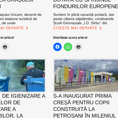
I
FONDURILOR EUROPEN
șului Uricani, devenit de
Suntem în plină vacanță școlară, dar
ni stațiune turistică de
peste câteva săptămâni, coridoarele
l, de unde
Școlii Gimnaziale „I.D. Sîrbu” din
MAI DEPARTE
CITEȘTE MAI DEPARTE
st articol
Distribuie acest articol
 DE IGIENIZARE A
S-A INAUGURAT PRIMA
LOR DE
CREȘĂ PENTRU COPII
ARE A
CONSTRUITĂ LA
ILOR, LA
PETROȘANI ÎN MILENIUL