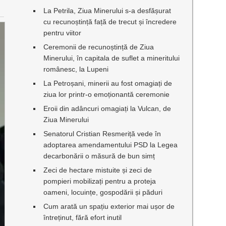
La Petrila, Ziua Minerului s-a desfășurat
cu recunoștință față de trecut și încredere
pentru viitor
Ceremonii de recunoștință de Ziua
Minerului, în capitala de suflet a mineritului
românesc, la Lupeni
La Petroșani, minerii au fost omagiați de
ziua lor printr-o emoționantă ceremonie
Eroii din adâncuri omagiați la Vulcan, de
Ziua Minerului
Senatorul Cristian Resmeriță vede în
adoptarea amendamentului PSD la Legea
decarbonării o măsură de bun simț
Zeci de hectare mistuite și zeci de
pompieri mobilizați pentru a proteja
oameni, locuințe, gospodării și păduri
Cum arată un spațiu exterior mai ușor de
întreținut, fără efort inutil