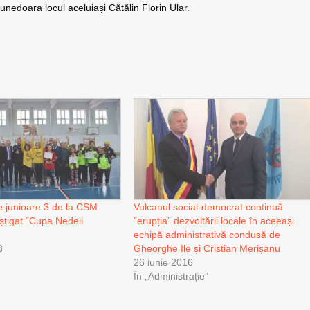
unedoara locul aceluiași Cătălin Florin Ular.
e junioare 3 de la CSM
Vulcanul social-democrat continuă
știgat ”Cupa Nedeii
”erupția” dezvoltării locale în aceeași
echipă administrativă condusă de
8
Gheorghe Ile și Cristian Merișanu
26 iunie 2016
În „Administrație”