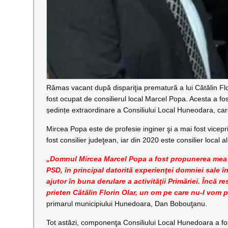
Rămas vacant după dispariţia prematură a lui Cătălin Flo
fost ocupat de consilierul local Marcel Popa. Acesta a fo
ședințe extraordinare a Consiliului Local Huneodara, care
Mircea Popa este de profesie inginer şi a mai fost vice
fost consilier judeţean, iar din 2020 este consilier local 
„Domnul Mircea Marcel Popa a fost propunerea mea p
PSD, în principal datorită experienţei domniei sale î
ajutor în buna derulare a activităţii Primăriei. Încă 
prieten Cătălin Florin Olar, un om pe care nu-l vom 
primarul municipiului Hunedoara, Dan Bobouţanu.
Tot astăzi, componenţa Consiliului Local Hunedoara a fo