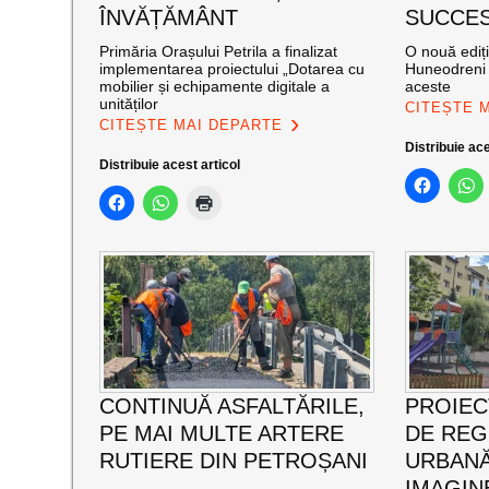
ÎNVĂȚĂMÂNT
SUCCES”
Primăria Orașului Petrila a finalizat
O nouă ediț
implementarea proiectului „Dotarea cu
Huneodreni 
mobilier și echipamente digitale a
aceste
unităților
CITEȘTE 
CITEȘTE MAI DEPARTE
Distribuie ace
Distribuie acest articol
CONTINUĂ ASFALTĂRILE,
PROIEC
PE MAI MULTE ARTERE
DE RE
RUTIERE DIN PETROȘANI
URBANĂ
IMAGIN