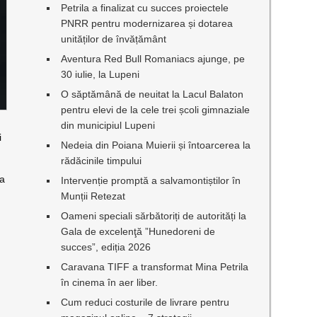
Petrila a finalizat cu succes proiectele
PNRR pentru modernizarea și dotarea
unităților de învățământ
Aventura Red Bull Romaniacs ajunge, pe
30 iulie, la Lupeni
O săptămână de neuitat la Lacul Balaton
pentru elevi de la cele trei școli gimnaziale
din municipiul Lupeni
i
Nedeia din Poiana Muierii și întoarcerea la
rădăcinile timpului
 a
Intervenție promptă a salvamontiștilor în
Munții Retezat
Oameni speciali sărbătoriți de autorități la
Gala de excelenţă ”Hunedoreni de
succes”, ediția 2026
Caravana TIFF a transformat Mina Petrila
e
în cinema în aer liber.
Cum reduci costurile de livrare pentru