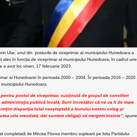
rin Ular, unul din posturile de viceprimar al municipiului Hunedoara a
st ales în funcția de viceprimar al municipiului Hunedoara, în cadrul une
 a avut loc vineri, 17 februarie 2023.
primar al Hunedoarei în perioada 2000 – 2004. În perioada 2016 – 2020
al municipiului Hunedoara.
entru postul de viceprimar, susţinută de grupul de consilieri
n administraţia publică locală. Sunt încrezător că ne va fi de mare
resimţim dispariţia total neaşteptată a bunului nostru coleg şi
putea uita vreodată, dar suntem obligaţi să mergem înainte”
,
spun
st completată de Mircea Florea membru supleant pe lista Partidului