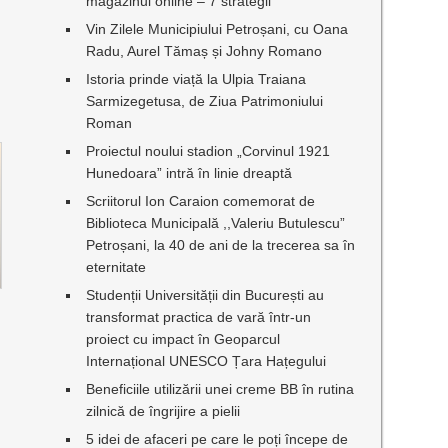
magazinul online – 7 strategii
Vin Zilele Municipiului Petroșani, cu Oana
Radu, Aurel Tămaș și Johny Romano
Istoria prinde viață la Ulpia Traiana
Sarmizegetusa, de Ziua Patrimoniului
Roman
Proiectul noului stadion „Corvinul 1921
Hunedoara” intră în linie dreaptă
Scriitorul Ion Caraion comemorat de
Biblioteca Municipală ,,Valeriu Butulescu”
Petroșani, la 40 de ani de la trecerea sa în
eternitate
Studenții Universității din București au
transformat practica de vară într-un
proiect cu impact în Geoparcul
Internațional UNESCO Țara Hațegului
Beneficiile utilizării unei creme BB în rutina
zilnică de îngrijire a pielii
5 idei de afaceri pe care le poți începe de