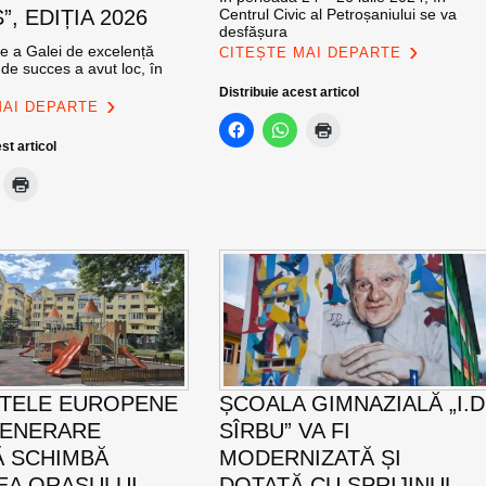
, EDIȚIA 2026
Centrul Civic al Petroșaniului se va
desfășura
ie a Galei de excelență
CITEȘTE MAI DEPARTE
de succes a avut loc, în
Distribuie acest articol
MAI DEPARTE
st articol
TELE EUROPENE
ȘCOALA GIMNAZIALĂ „I.D
GENERARE
SÎRBU” VA FI
 SCHIMBĂ
MODERNIZATĂ ȘI
EA ORAȘULUI
DOTATĂ CU SPRIJINUL