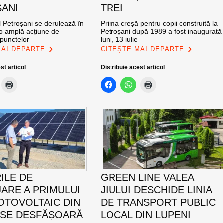
ANI
TREI
l Petroșani se derulează în
Prima creșă pentru copii construită la
 o amplă acțiune de
Petroșani după 1989 a fost inaugurată
 punctelor
luni, 13 iulie
MAI DEPARTE
CITEȘTE MAI DEPARTE
st articol
Distribuie acest articol
ILE DE
GREEN LINE VALEA
ARE A PRIMULUI
JIULUI DESCHIDE LINIA
OTOVOLTAIC DIN
DE TRANSPORT PUBLIC
 SE DESFĂȘOARĂ
LOCAL DIN LUPENI