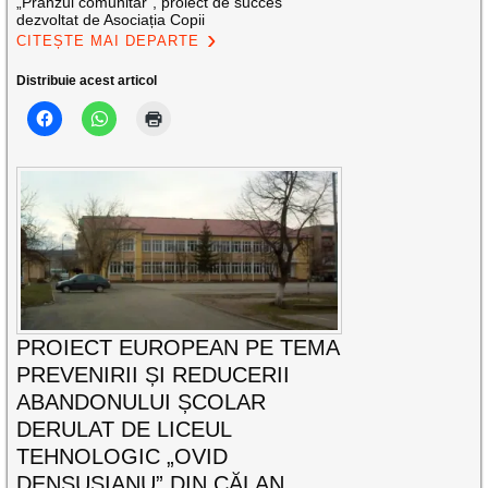
„Prânzul comunitar”, proiect de succes
dezvoltat de Asociația Copii
CITEȘTE MAI DEPARTE
Distribuie acest articol
PROIECT EUROPEAN PE TEMA
PREVENIRII ȘI REDUCERII
ABANDONULUI ȘCOLAR
DERULAT DE LICEUL
TEHNOLOGIC „OVID
DENSUȘIANU” DIN CĂLAN