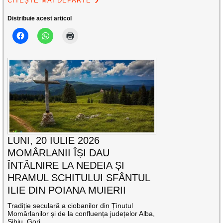
CITEȘTE MAI DEPARTE
Distribuie acest articol
LUNI, 20 IULIE 2026
MOMÂRLANII ÎȘI DAU
ÎNTÂLNIRE LA NEDEIA ȘI
HRAMUL SCHITULUI SFÂNTUL
ILIE DIN POIANA MUIERII
Tradiție seculară a ciobanilor din Ținutul
Momârlanilor și de la confluența județelor Alba,
Sibiu, Gorj,