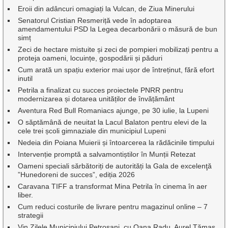
Eroii din adâncuri omagiați la Vulcan, de Ziua Minerului
Senatorul Cristian Resmeriță vede în adoptarea
amendamentului PSD la Legea decarbonării o măsură de bun
simț
Zeci de hectare mistuite și zeci de pompieri mobilizați pentru a
proteja oameni, locuințe, gospodării și păduri
Cum arată un spațiu exterior mai ușor de întreținut, fără efort
inutil
Petrila a finalizat cu succes proiectele PNRR pentru
modernizarea și dotarea unităților de învățământ
Aventura Red Bull Romaniacs ajunge, pe 30 iulie, la Lupeni
O săptămână de neuitat la Lacul Balaton pentru elevi de la
cele trei școli gimnaziale din municipiul Lupeni
Nedeia din Poiana Muierii și întoarcerea la rădăcinile timpului
Intervenție promptă a salvamontiștilor în Munții Retezat
Oameni speciali sărbătoriți de autorități la Gala de excelenţă
”Hunedoreni de succes”, ediția 2026
Caravana TIFF a transformat Mina Petrila în cinema în aer
liber.
Cum reduci costurile de livrare pentru magazinul online – 7
strategii
Vin Zilele Municipiului Petroșani, cu Oana Radu, Aurel Tămaș