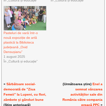
În „Cultură și educație”
În „Cultură și educație”
Pasteluri de vară într-o
nouă expoziție de artă
plastică la Biblioteca
județeană „Ovid
Densușianu”
1 august 2025
În „Cultură și educație”
«
Sărbătoare social-
(Următoarea știre)
Enel a
democrată de ”Ziua
semnat vânzarea
Femeii” la Lupeni, cu flori,
activităților sale din
zâmbete și gânduri bune
România către compania
(Știre anterioară)
greacă PPC
»