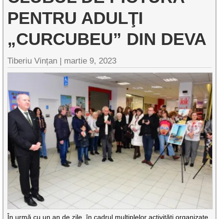
PENTRU ADULŢI
„CURCUBEU” DIN DEVA
Tiberiu Vințan |
martie 9, 2023
În urmă cu un an de zile, în cadrul multiplelor activități organizate