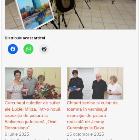
Distribuie acest articol
Curcubeul culorilor de suflet
Chipuri senine și culori de
ale Luciei Mîrza, într-o nouă
toamnă în vernisajul
expoziție de pictură la
expoziției de pictură
Biblioteca județeană „Ovid
realizată de Jimmy
Densușianu”
Cummings la Deva
6 iunie 2025
15 octombrie 2025