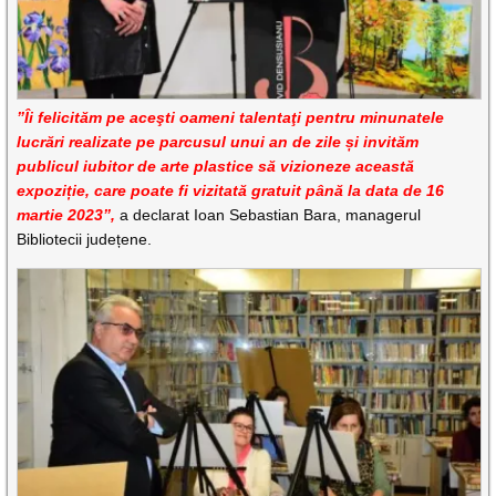
”Îi felicităm pe aceşti oameni talentaţi pentru minunatele
lucrări realizate pe parcusul unui an de zile și invităm
publicul iubitor de arte plastice să vizioneze această
expoziție, care poate fi vizitată gratuit până la data de 16
martie 2023”,
a declarat Ioan Sebastian Bara, managerul
Bibliotecii județene.