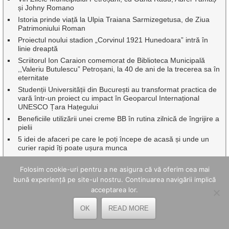
și Johny Romano
Istoria prinde viață la Ulpia Traiana Sarmizegetusa, de Ziua
Patrimoniului Roman
Proiectul noului stadion „Corvinul 1921 Hunedoara” intră în
linie dreaptă
Scriitorul Ion Caraion comemorat de Biblioteca Municipală
,,Valeriu Butulescu” Petroșani, la 40 de ani de la trecerea sa în
eternitate
Studenții Universității din București au transformat practica de
vară într-un proiect cu impact în Geoparcul Internațional
UNESCO Țara Hațegului
Beneficiile utilizării unei creme BB în rutina zilnică de îngrijire a
pielii
5 idei de afaceri pe care le poți începe de acasă și unde un
curier rapid îți poate ușura munca
Sărbătoare cu recunoștință pentru eroi, de Sf. Ilie, pe muntele
Tulișa de la Uricani
Folosim cookie-uri pentru a ne asigura că vă oferim cea mai
bună experiență pe site-ul nostru. Continuarea navigării implică
20 Iulie – Ziua Lucrătorului din Serviciile Publice de alimentare
cu apă și de canalizare
acceptarea lor.
„Istorie și Tradiții” la ediția a VIII-a a Festivalului Cetății
OK
READ MORE
Mălăiești
Patrimoniul fără frontiere la Ulpia Traiana Sarmizegetusa