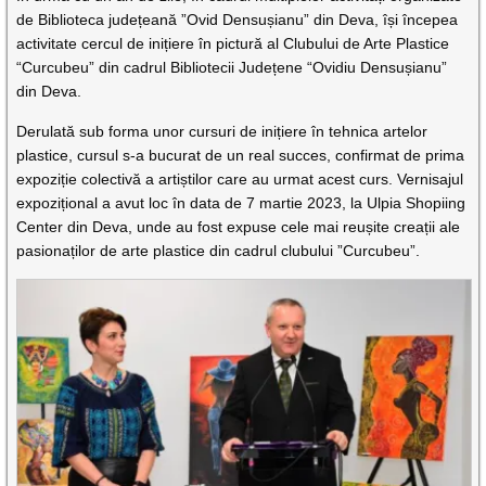
de Biblioteca județeană ”Ovid Densușianu” din Deva, își începea
activitate cercul de inițiere în pictură al Clubului de Arte Plastice
“Curcubeu” din cadrul Bibliotecii Județene “Ovidiu Densușianu”
din Deva.
Derulată sub forma unor cursuri de inițiere în tehnica artelor
plastice, cursul s-a bucurat de un real succes, confirmat de prima
expoziție colectivă a artiștilor care au urmat acest curs. Vernisajul
expozițional a avut loc în data de 7 martie 2023, la Ulpia Shopiing
Center din Deva, unde au fost expuse cele mai reușite creații ale
pasionaților de arte plastice din cadrul clubului ”Curcubeu”.