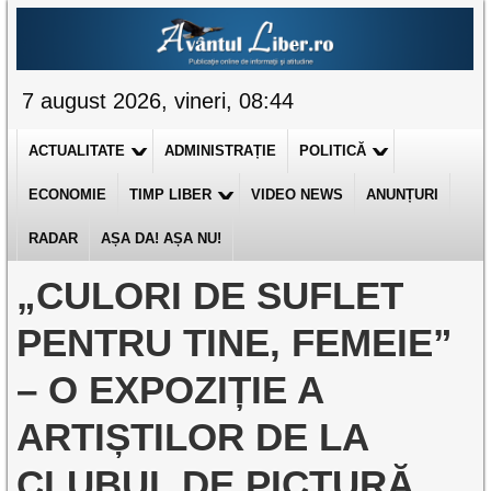
7 august 2026, vineri, 08:44
ACTUALITATE
ADMINISTRAȚIE
POLITICĂ
ECONOMIE
TIMP LIBER
VIDEO NEWS
ANUNȚURI
RADAR
AȘA DA! AȘA NU!
„CULORI DE SUFLET
PENTRU TINE, FEMEIE”
– O EXPOZIȚIE A
ARTIȘTILOR DE LA
CLUBUL DE PICTURĂ