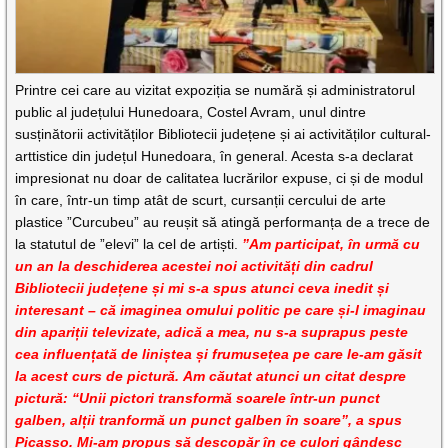
Printre cei care au vizitat expoziția se numără și administratorul
public al județului Hunedoara, Costel Avram, unul dintre
susținătorii activităților Bibliotecii județene și ai activităților cultural-
arttistice din județul Hunedoara, în general. Acesta s-a declarat
impresionat nu doar de calitatea lucrărilor expuse, ci și de modul
în care, într-un timp atât de scurt, cursanții cercului de arte
plastice ”Curcubeu” au reușit să atingă performanța de a trece de
la statutul de ”elevi” la cel de artiști.
”Am participat, în urmă cu
un an la deschiderea acestei noi activități din cadrul
Bibliotecii județene și mi s-a spus atunci ceva inedit și
interesant – că imaginea omului politic pe care și-l imaginau
din apariții televizate, adică a mea, nu s-a suprapus peste
cea influențată de liniștea și frumusețea pe care le-am găsit
la acest curs de pictură. Am căutat atunci un citat despre
pictură: “Unii pictori transformă soarele într-un punct
galben, alții tranformă un punct galben în soare”, a spus
Picasso. Mi-am propus să descopăr în ce culori gândesc