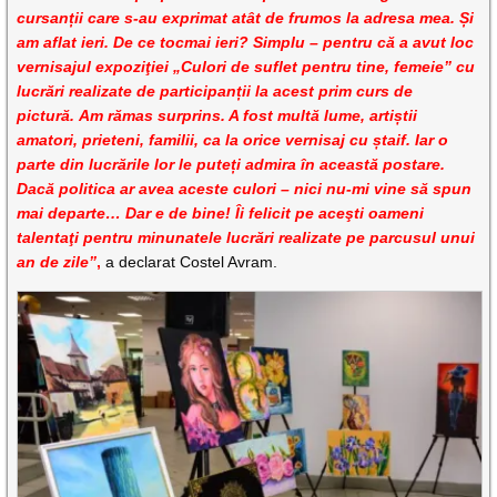
cursanții care s-au exprimat atât de frumos la adresa mea. Și
am aflat ieri. De ce tocmai ieri? Simplu – pentru că a avut loc
vernisajul expoziţiei „Culori de suflet pentru tine, femeie” cu
lucrări realizate de participanții la acest prim curs de
pictură. Am rămas surprins. A fost multă lume, artiștii
amatori, prieteni, familii, ca la orice vernisaj cu ștaif. Iar o
parte din lucrările lor le puteți admira în această postare.
Dacă politica ar avea aceste culori – nici nu-mi vine să spun
mai departe… Dar e de bine! Îi felicit pe aceşti oameni
talentaţi pentru minunatele lucrări realizate pe parcusul unui
an de zile”
,
a declarat Costel Avram.