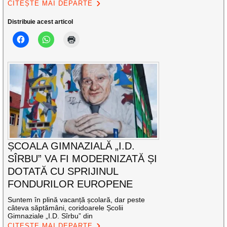
CITEȘTE MAI DEPARTE
Distribuie acest articol
ȘCOALA GIMNAZIALĂ „I.D.
SÎRBU” VA FI MODERNIZATĂ ȘI
DOTATĂ CU SPRIJINUL
FONDURILOR EUROPENE
Suntem în plină vacanță școlară, dar peste
câteva săptămâni, coridoarele Școlii
Gimnaziale „I.D. Sîrbu” din
CITEȘTE MAI DEPARTE