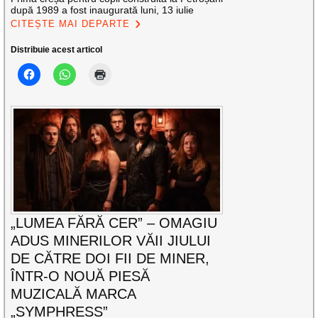
după 1989 a fost inaugurată luni, 13 iulie
CITEȘTE MAI DEPARTE
Distribuie acest articol
„LUMEA FĂRĂ CER” – OMAGIU
ADUS MINERILOR VĂII JIULUI
DE CĂTRE DOI FII DE MINER,
ÎNTR-O NOUĂ PIESĂ
MUZICALĂ MARCA
„SYMPHRESS”