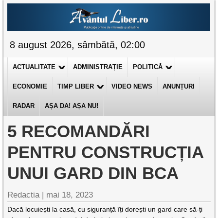
8 august 2026, sâmbătă, 02:00
ACTUALITATE
ADMINISTRAȚIE
POLITICĂ
ECONOMIE
TIMP LIBER
VIDEO NEWS
ANUNȚURI
RADAR
AȘA DA! AȘA NU!
5 RECOMANDĂRI
PENTRU CONSTRUCȚIA
UNUI GARD DIN BCA
Redactia |
mai 18, 2023
Dacă locuiești la casă, cu siguranță îți dorești un gard care să-ți