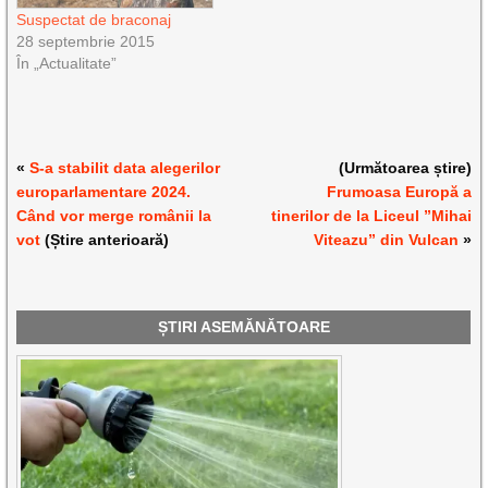
Suspectat de braconaj
28 septembrie 2015
În „Actualitate”
«
S-a stabilit data alegerilor
(Următoarea știre)
europarlamentare 2024.
Frumoasa Europă a
Când vor merge românii la
tinerilor de la Liceul ”Mihai
vot
(Știre anterioară)
Viteazu” din Vulcan
»
ȘTIRI ASEMĂNĂTOARE