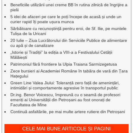
Beneficiile utilizării unei creme BB în rutina zilnică de îngrijire a
pielii
5 idei de afaceri pe care le poți începe de acasă și unde un
curier rapid îți poate ușura munca
Sărbătoare cu recunoștință pentru eroi, de Sf. Ilie, pe muntele
Tulișa de la Uricani
20 Iulie – Ziua Lucrătorului din Serviciile Publice de alimentare
cu apă și de canalizare
„Istorie și Tradiții” la ediția a VIII-a a Festivalului Cetății
Mălăiești
Patrimoniul fără frontiere la Ulpia Traiana Sarmizegetusa
Zece bursieri ai Academiei Române în tabăra de vară din Țara
Hațegului
Green Line Valea Jiului: Toleranță zero față de amenințări,
intimidări și comportamente agresive în transportul public
Dr.ing. Benor Voicescu, împreună cu o seamă de profesori
emeriți ai Universității din Petroșani au fost onorați de
Facultatea de Mine
Continuă asfaltările, pe mai multe artere rutiere din Petroșani
CELE MAI BUNE ARTICOLE ȘI PAGINI