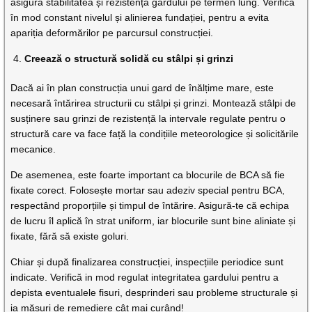
asigura stabilitatea și rezistența gardului pe termen lung. Verifică
în mod constant nivelul și alinierea fundației, pentru a evita
apariția deformărilor pe parcursul construcției.
Creează o structură solidă cu stâlpi și grinzi
Dacă ai în plan construcția unui gard de înălțime mare, este
necesară întărirea structurii cu stâlpi și grinzi. Montează stâlpi de
susținere sau grinzi de rezistență la intervale regulate pentru o
structură care va face față la condițiile meteorologice și solicitările
mecanice.
De asemenea, este foarte important ca blocurile de BCA să fie
fixate corect. Folosește mortar sau adeziv special pentru BCA,
respectând proporțiile și timpul de întărire. Asigură-te că echipa
de lucru îl aplică în strat uniform, iar blocurile sunt bine aliniate și
fixate, fără să existe goluri.
Chiar și după finalizarea construcției, inspecțiile periodice sunt
indicate. Verifică in mod regulat integritatea gardului pentru a
depista eventualele fisuri, desprinderi sau probleme structurale și
ia măsuri de remediere cât mai curând!