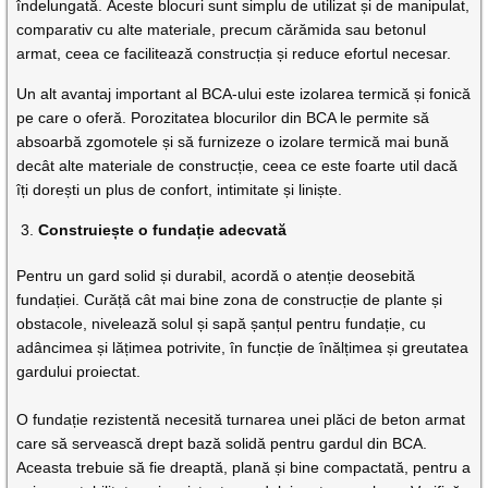
îndelungată. Aceste blocuri sunt simplu de utilizat și de manipulat,
comparativ cu alte materiale, precum cărămida sau betonul
armat, ceea ce facilitează construcția și reduce efortul necesar.
Un alt avantaj important al BCA-ului este izolarea termică și fonică
pe care o oferă. Porozitatea blocurilor din BCA le permite să
absoarbă zgomotele și să furnizeze o izolare termică mai bună
decât alte materiale de construcție, ceea ce este foarte util dacă
îți dorești un plus de confort, intimitate și liniște.
Construiește o fundație adecvată
Pentru un gard solid și durabil, acordă o atenție deosebită
fundației. Curăță cât mai bine zona de construcție de plante și
obstacole, nivelează solul și sapă șanțul pentru fundație, cu
adâncimea și lățimea potrivite, în funcție de înălțimea și greutatea
gardului proiectat.
O fundație rezistentă necesită turnarea unei plăci de beton armat
care să servească drept bază solidă pentru gardul din BCA.
Aceasta trebuie să fie dreaptă, plană și bine compactată, pentru a