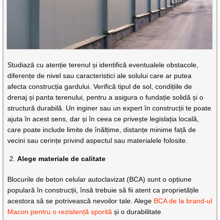
Studiază cu atenție terenul și identifică eventualele obstacole,
diferențe de nivel sau caracteristici ale solului care ar putea
afecta construcția gardului. Verifică tipul de sol, condițiile de
drenaj și panta terenului, pentru a asigura o fundație solidă și o
structură durabilă. Un inginer sau un expert în construcții te poate
ajuta în acest sens, dar și în ceea ce privește legislația locală,
care poate include limite de înălțime, distanțe minime față de
vecini sau cerințe privind aspectul sau materialele folosite.
Alege materiale de calitate
Blocurile de beton celular autoclavizat (BCA) sunt o opțiune
populară în construcții, însă trebuie să fii atent ca proprietățile
acestora să se potrivească nevoilor tale. Alege
BCA de la brand-ul
Macon pentru o rezistență sporită
și o durabilitate