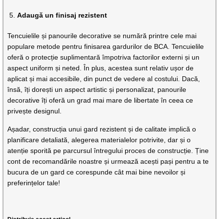
Adaugă un finisaj rezistent
Tencuielile și panourile decorative se numără printre cele mai
populare metode pentru finisarea gardurilor de BCA. Tencuielile
oferă o protecție suplimentară împotriva factorilor externi și un
aspect uniform și neted. În plus, acestea sunt relativ ușor de
aplicat și mai accesibile, din punct de vedere al costului. Dacă,
însă, îți dorești un aspect artistic și personalizat, panourile
decorative îți oferă un grad mai mare de libertate în ceea ce
privește designul.
Așadar, construcția unui gard rezistent și de calitate implică o
planificare detaliată, alegerea materialelor potrivite, dar și o
atenție sporită pe parcursul întregului proces de construcție. Ține
cont de recomandările noastre și urmează acești pași pentru a te
bucura de un gard ce corespunde cât mai bine nevoilor și
preferințelor tale!