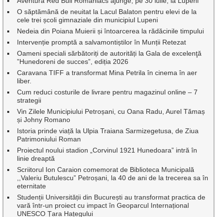
Aventura Red Bull Romaniacs ajunge, pe 30 iulie, la Lupeni
O săptămână de neuitat la Lacul Balaton pentru elevi de la
cele trei școli gimnaziale din municipiul Lupeni
Nedeia din Poiana Muierii și întoarcerea la rădăcinile timpului
Intervenție promptă a salvamontiștilor în Munții Retezat
Oameni speciali sărbătoriți de autorități la Gala de excelenţă
”Hunedoreni de succes”, ediția 2026
Caravana TIFF a transformat Mina Petrila în cinema în aer
liber.
Cum reduci costurile de livrare pentru magazinul online – 7
strategii
Vin Zilele Municipiului Petroșani, cu Oana Radu, Aurel Tămaș
și Johny Romano
Istoria prinde viață la Ulpia Traiana Sarmizegetusa, de Ziua
Patrimoniului Roman
Proiectul noului stadion „Corvinul 1921 Hunedoara” intră în
linie dreaptă
Scriitorul Ion Caraion comemorat de Biblioteca Municipală
,,Valeriu Butulescu” Petroșani, la 40 de ani de la trecerea sa în
eternitate
Studenții Universității din București au transformat practica de
vară într-un proiect cu impact în Geoparcul Internațional
UNESCO Țara Hațegului