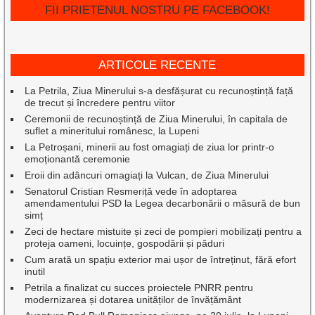
FII PRIETENUL NOSTRU PE FACEBOOK!
ARTICOLE RECENTE
La Petrila, Ziua Minerului s-a desfășurat cu recunoștință față
de trecut și încredere pentru viitor
Ceremonii de recunoștință de Ziua Minerului, în capitala de
suflet a mineritului românesc, la Lupeni
La Petroșani, minerii au fost omagiați de ziua lor printr-o
emoționantă ceremonie
Eroii din adâncuri omagiați la Vulcan, de Ziua Minerului
Senatorul Cristian Resmeriță vede în adoptarea
amendamentului PSD la Legea decarbonării o măsură de bun
simț
Zeci de hectare mistuite și zeci de pompieri mobilizați pentru a
proteja oameni, locuințe, gospodării și păduri
Cum arată un spațiu exterior mai ușor de întreținut, fără efort
inutil
Petrila a finalizat cu succes proiectele PNRR pentru
modernizarea și dotarea unităților de învățământ