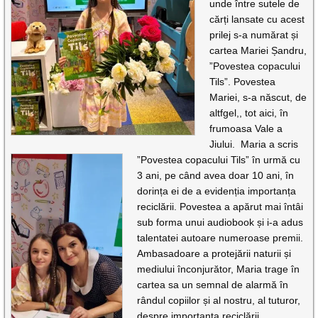
unde între sutele de
cărți lansate cu acest
prilej s-a numărat și
cartea Mariei Șandru,
”Povestea copacului
Tils”. Povestea
Mariei, s-a născut, de
altfgel,, tot aici, în
frumoasa Vale a
Jiului. Maria a scris
”Povestea copacului Tils” în urmă cu
3 ani, pe când avea doar 10 ani, în
dorința ei de a evidenția importanța
reciclării. Povestea a apărut mai întâi
sub forma unui audiobook și i-a adus
talentatei autoare numeroase premii.
Ambasadoare a protejării naturii și
mediului înconjurător, Maria trage în
cartea sa un semnal de alarmă în
rândul copiilor și al nostru, al tuturor,
despre importanța reciclării.