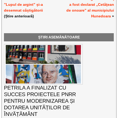
”Lupul de argint” și-a
a fost declarat „Cetăţean
desemnat câștigătorii
de onoare” al municipiului
(Știre anterioară)
Hunedoara
»
ȘTIRI ASEMĂNĂTOARE
PETRILA A FINALIZAT CU
SUCCES PROIECTELE PNRR
PENTRU MODERNIZAREA ȘI
DOTAREA UNITĂȚILOR DE
ÎNVĂȚĂMÂNT