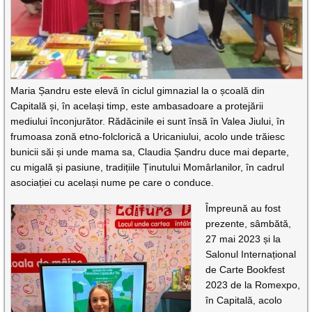
Maria Șandru este elevă în ciclul gimnazial la o școală din
Capitală și, în același timp, este ambasadoare a protejării
mediului înconjurător. Rădăcinile ei sunt însă în Valea Jiului, în
frumoasa zonă etno-folclorică a Uricaniului, acolo unde trăiesc
bunicii săi și unde mama sa, Claudia Șandru duce mai departe,
cu migală și pasiune, tradițiile Ținutului Momârlanilor, în cadrul
asociației cu același nume pe care o conduce.
Împreună au fost
prezente, sâmbătă,
27 mai 2023 și la
Salonul Internațional
de Carte Bookfest
2023 de la Romexpo,
în Capitală, acolo