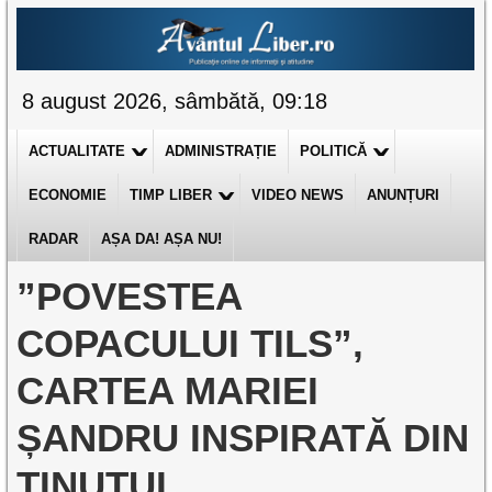
8 august 2026, sâmbătă, 09:18
ACTUALITATE
ADMINISTRAȚIE
POLITICĂ
ECONOMIE
TIMP LIBER
VIDEO NEWS
ANUNȚURI
RADAR
AȘA DA! AȘA NU!
”POVESTEA
COPACULUI TILS”,
CARTEA MARIEI
ȘANDRU INSPIRATĂ DIN
ȚINUTUL