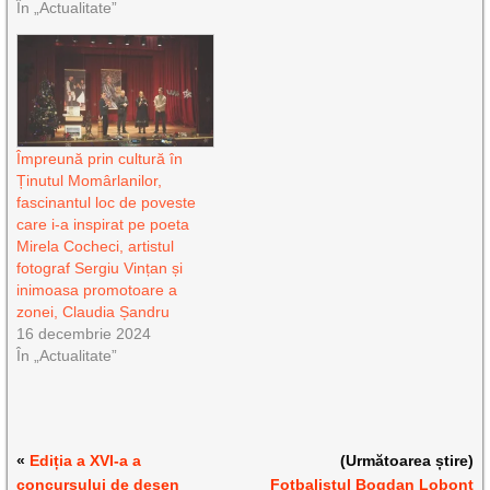
În „Actualitate”
Împreună prin cultură în
Ținutul Momârlanilor,
fascinantul loc de poveste
care i-a inspirat pe poeta
Mirela Cocheci, artistul
fotograf Sergiu Vințan și
inimoasa promotoare a
zonei, Claudia Șandru
16 decembrie 2024
În „Actualitate”
«
Ediția a XVI-a a
(Următoarea știre)
concursului de desen
Fotbalistul Bogdan Lobonţ