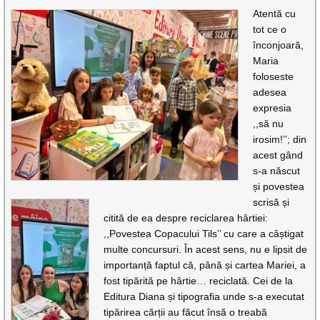
Atentă cu
tot ce o
înconjoară,
Maria
foloseste
adesea
expresia
,,să nu
irosim!’’; din
acest gând
s-a născut
și povestea
scrisă și
citită de ea despre reciclarea hârtiei:
,,Povestea Copacului Tils’’ cu care a câștigat
multe concursuri. În acest sens, nu e lipsit de
importanță faptul că, până și cartea Mariei, a
fost tipărită pe hârtie… reciclată. Cei de la
Editura Diana și tipografia unde s-a executat
tipărirea cărții au făcut însă o treabă