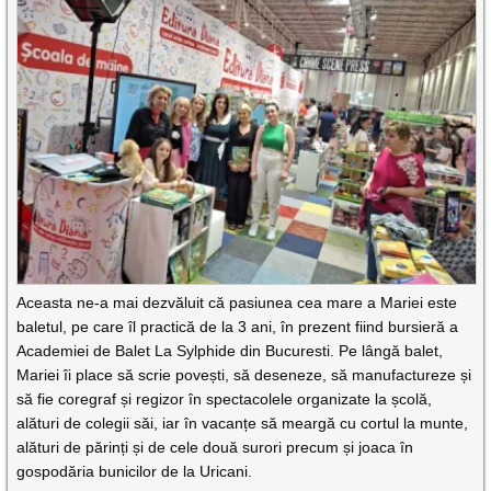
Aceasta ne-a mai dezvăluit că pasiunea cea mare a Mariei este
baletul, pe care îl practică de la 3 ani, în prezent fiind bursieră a
Academiei de Balet La Sylphide din Bucuresti. Pe lângă balet,
Mariei îi place să scrie povești, să deseneze, să manufactureze și
să fie coregraf și regizor în spectacolele organizate la școlă,
alături de colegii săi, iar în vacanțe să meargă cu cortul la munte,
alături de părinți și de cele două surori precum și joaca în
gospodăria bunicilor de la Uricani.