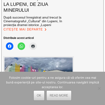
LA LUPENI, DE ZIUA
MINERULUI
După succesul înregistrat anul trecut la
Cinematograful „Cultural” din Lupeni, în
proiecția dramei istorice „Lupeni
CITEȘTE MAI DEPARTE
Distribuie acest articol
Folosim cookie-uri pentru a ne asigura că vă oferim cea mai
bună experiență pe site-ul nostru. Continuarea navigării implică
acceptarea lor.
S-A INAUGURAT PRIMA CREȘĂ
OK
READ MORE
PENTRU COPII CONSTRUITĂ