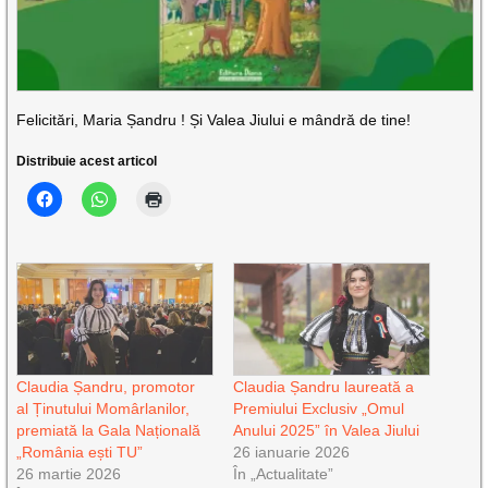
Felicitări, Maria Șandru ! Și Valea Jiului e mândră de tine!
Distribuie acest articol
Claudia Șandru, promotor
Claudia Șandru laureată a
al Ținutului Momârlanilor,
Premiului Exclusiv „Omul
premiată la Gala Națională
Anului 2025” în Valea Jiului
„România ești TU”
26 ianuarie 2026
26 martie 2026
În „Actualitate”