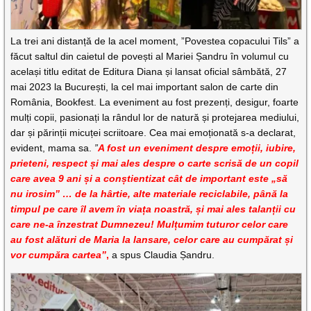
La trei ani distanță de la acel moment, ”Povestea copacului Tils” a
făcut saltul din caietul de povești al Mariei Șandru în volumul cu
același titlu editat de Editura Diana și lansat oficial sâmbătă, 27
mai 2023 la București, la cel mai important salon de carte din
România, Bookfest. La eveniment au fost prezenți, desigur, foarte
mulți copii, pasionați la rândul lor de natură și protejarea mediului,
dar și părinții micuței scriitoare. Cea mai emoționată s-a declarat,
evident, mama sa.
”
A fost un eveniment despre emoții, iubire,
prieteni, respect și mai ales despre o carte scrisă de un copil
care avea 9 ani și a conștientizat cât de important este „să
nu irosim” … de la hârtie, alte materiale reciclabile, până la
timpul pe care îl avem în viața noastră, și mai ales talanții cu
care ne-a înzestrat Dumnezeu! Mulțumim tuturor celor care
au fost alături de Maria la lansare, celor care au cumpărat și
vor cumpăra cartea”
,
a spus Claudia Șandru.