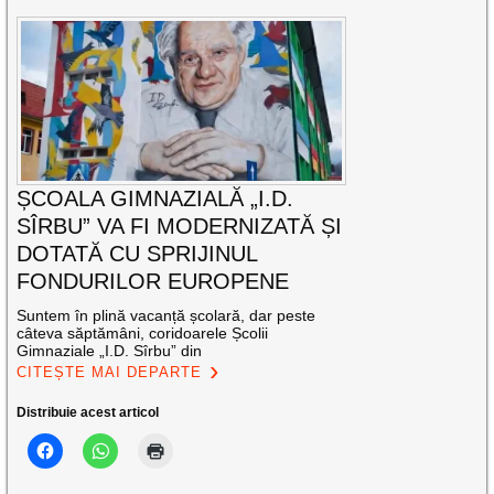
ȘCOALA GIMNAZIALĂ „I.D.
SÎRBU” VA FI MODERNIZATĂ ȘI
DOTATĂ CU SPRIJINUL
FONDURILOR EUROPENE
Suntem în plină vacanță școlară, dar peste
câteva săptămâni, coridoarele Școlii
Gimnaziale „I.D. Sîrbu” din
CITEȘTE MAI DEPARTE
Distribuie acest articol