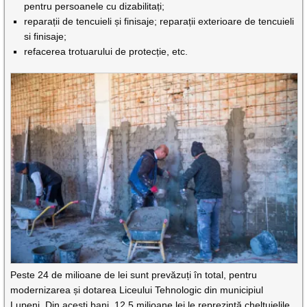
pentru persoanele cu dizabilitați;
reparații de tencuieli și finisaje; reparații exterioare de tencuieli
si finisaje;
refacerea trotuarului de protecție, etc.
Peste 24 de milioane de lei sunt prevăzuți în total, pentru
modernizarea și dotarea Liceului Tehnologic din municipiul
Lupeni. Din acești bani, 12,5 milioane lei le reprezintă cheltuielile