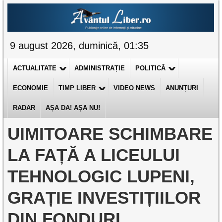
9 august 2026, duminică, 01:35
ACTUALITATE
ADMINISTRAȚIE
POLITICĂ
ECONOMIE
TIMP LIBER
VIDEO NEWS
ANUNȚURI
RADAR
AȘA DA! AȘA NU!
UIMITOARE SCHIMBARE
LA FAȚĂ A LICEULUI
TEHNOLOGIC LUPENI,
GRAȚIE INVESTIȚIILOR
DIN FONDURI