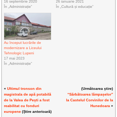
16 septembrie 2020
26 ianuarie 2021
În „Administrație”
În „Cultură și educație”
Au început lucrările de
modernizare a Liceului
Tehnologic Lupeni
17 mai 2023
În „Administrație”
«
Ultimul tronson din
(Următoarea știre)
magistrala de apă potabilă
“Sărbătoarea lămpașelor”
de la Valea de Pești a fost
la Castelul Corvinilor de la
reabilitat cu fonduri
Hunedoara
»
europene
(Știre anterioară)