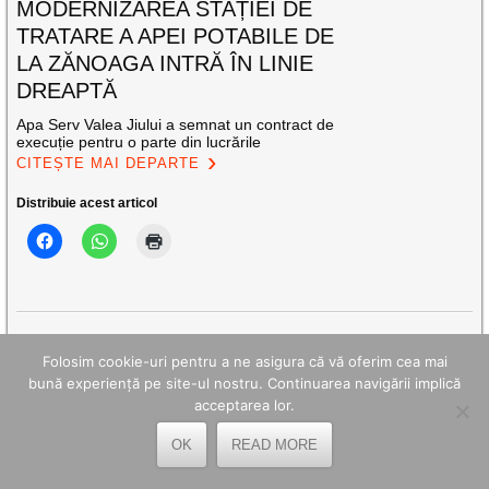
MODERNIZAREA STAȚIEI DE
TRATARE A APEI POTABILE DE
LA ZĂNOAGA INTRĂ ÎN LINIE
DREAPTĂ
Apa Serv Valea Jiului a semnat un contract de
execuție pentru o parte din lucrările
CITEȘTE MAI DEPARTE
Distribuie acest articol
FII PRIETENUL NOSTRU PE FACEBOOK!
Folosim cookie-uri pentru a ne asigura că vă oferim cea mai
bună experiență pe site-ul nostru. Continuarea navigării implică
acceptarea lor.
ARTICOLE RECENTE
OK
READ MORE
La Petrila, Ziua Minerului s-a desfășurat cu recunoștință față