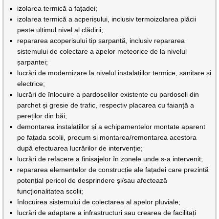
izolarea termică a fațadei;
izolarea termică a acperișului, inclusiv termoizolarea plăcii
peste ultimul nivel al clădirii;
repararea acoperisului tip șarpantă, inclusiv repararea
sistemului de colectare a apelor meteorice de la nivelul
șarpantei;
lucrări de modernizare la nivelul instalațiilor termice, sanitare și
electrice;
lucrări de înlocuire a pardoselilor existente cu pardoseli din
parchet și gresie de trafic, respectiv placarea cu faianță a
pereților din băi;
demontarea instalațiilor și a echipamentelor montate aparent
pe fațada scolii, precum si montarea/remontarea acestora
după efectuarea lucrărilor de intervenție;
lucrări de refacere a finisajelor în zonele unde s-a intervenit;
repararea elementelor de construcție ale fațadei care prezintă
potențial pericol de desprindere și/sau afectează
funcționalitatea scolii;
înlocuirea sistemului de colectarea al apelor pluviale;
lucrări de adaptare a infrastructuri sau crearea de facilitați