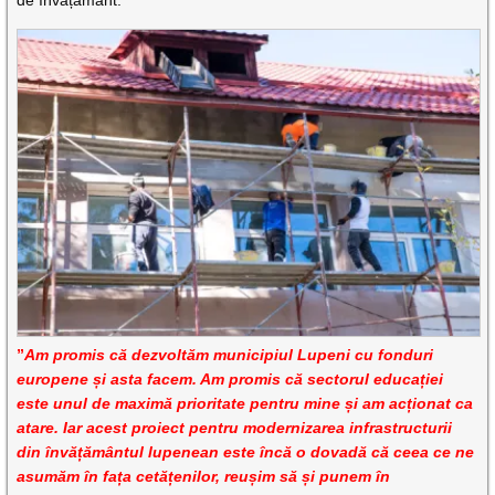
”
Am promis că dezvoltăm municipiul Lupeni cu fonduri
europene și asta facem. Am promis că sectorul educației
este unul de maximă prioritate pentru mine și am acționat ca
atare. Iar acest proiect pentru modernizarea infrastructurii
din învățământul lupenean este încă o dovadă că ceea ce ne
asumăm în fața cetățenilor, reușim să și punem în