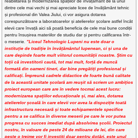
reabilitarea și modernizarea spațiilor de învățământ de la unul
dintre cele mai vechi și mai apreciate licee de învățământ tehnic
și profesional din Valea Jiului, ci vor asigura dotarea
corespunzătoare a laboratoarelor și atelierelor școlare astfel încât
elevii care învață aici să poată beneficia de cele mai bune condiții
pentru însușirea materiilor de studiu dar și pentru calificarea într-
o meserie.
”Liceul Tehnologic Lupeni nu este doar o
instituție de tradiție în învățământul lupenean, ci și una de
care depinde foarte mult viitorul comunității noastre. Știm cu
toții că investitorii caută, tot mai mult, forță de muncă
formată din oameni tineri, dar bine pregătiți profesional și
calificați. Împreună cadrele didactice de foarte bună calitate
de la această unitate școlară am reușit să scriem un ambițios
proiect european care are în vedere tocmai acest lucru:
modernizarea spațiilor educaționale și, mai ales, dotarea
atelierelor școală în care elevii vor avea la dispoziție toată
infrastructura necesară și toate echipamentele specifice
pentru a se califica în diverse meserii pe care le vor putea
progresa cu succes imediat după absolvirea școlii. Proiectul
nostru, în valoare de peste 24 de milioane de lei, din care
peste o treime vor fi investiți doar pentru dotări, este unul