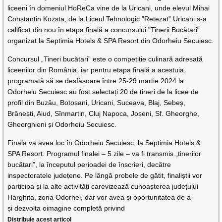
liceeni în domeniul HoReCa vine de la Uricani, unde elevul Mihai
Constantin Kozsta, de la Liceul Tehnologic ”Retezat” Uricani s-a
calificat din nou în etapa finală a concursului ”Tinerii Bucătari”
organizat la Septimia Hotels & SPA Resort din Odorheiu Secuiesc.
Concursul „
Tineri bucătari” este o competiție culinară adresată
liceenilor din România, iar pentru etapa finală a acestuia,
programată să se desfășoare între 2
5-29 martie 2024 la
Odorheiu Secuiesc au fost selectați 20 de tineri de la licee de
profil din Buzău, Botoșani, Uricani, Suceava, Blaj, Sebeș,
Brănești, Aiud, Sînmartin, Cluj Napoca, Joseni, Sf. Gheorghe,
Gheorghieni și Odorheiu Secuiesc.
Finala va avea loc în Odorheiu Secuiesc, la Septimia Hotels &
SPA Resort.
Programul finalei – 5 zile – va fi transmis „tinerilor
bucătari”, la începutul perioadei de înscrieri, de
către
inspectorat
ele județene. Pe lângă probele de gătit, finaliștii vor
participa și la alte activități care
vizează cunoaște
rea județului
Harghita, zona Odorhei, dar vor avea și oportunitatea de a-
și dezvolta o
imagine completă privind
Distribuie acest articol