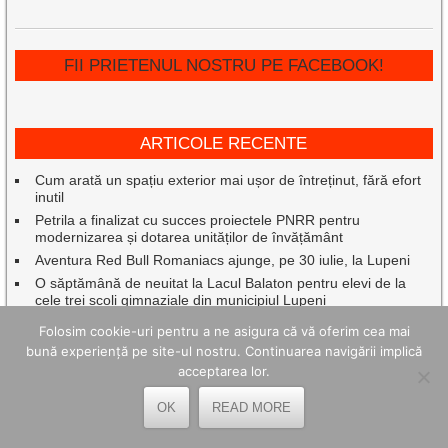
FII PRIETENUL NOSTRU PE FACEBOOK!
ARTICOLE RECENTE
Cum arată un spațiu exterior mai ușor de întreținut, fără efort
inutil
Petrila a finalizat cu succes proiectele PNRR pentru
modernizarea și dotarea unităților de învățământ
Aventura Red Bull Romaniacs ajunge, pe 30 iulie, la Lupeni
O săptămână de neuitat la Lacul Balaton pentru elevi de la
cele trei școli gimnaziale din municipiul Lupeni
Nedeia din Poiana Muierii și întoarcerea la rădăcinile timpului
Folosim cookie-uri pentru a ne asigura că vă oferim cea mai
Intervenție promptă a salvamontiștilor în Munții Retezat
bună experiență pe site-ul nostru. Continuarea navigării implică
Oameni speciali sărbătoriți de autorități la Gala de excelenţă
acceptarea lor.
”Hunedoreni de succes”, ediția 2026
OK
READ MORE
Caravana TIFF a transformat Mina Petrila în cinema în aer
liber.