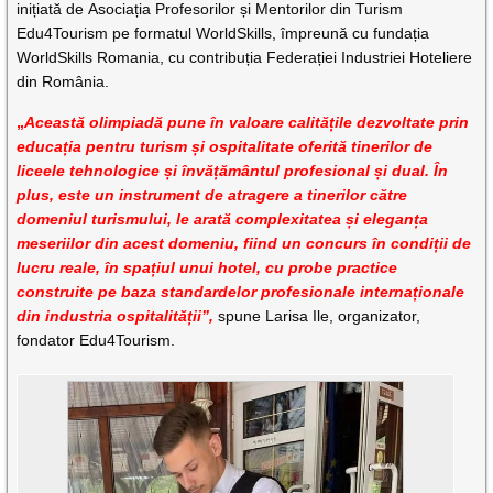
inițiată de Asociația Profesorilor și Mentorilor din Turism
Edu4Tourism pe formatul WorldSkills, împreună cu fundația
WorldSkills Romania, cu contribuția Federației Industriei Hoteliere
din România.
„
Această olimpiadă pune în valoare calitățile dezvoltate prin
educația pentru turism și ospitalitate oferită tinerilor de
liceele tehnologice și învățământul profesional și dual. În
plus, este un instrument de atragere a tinerilor către
domeniul turismului, le arată complexitatea și eleganța
meseriilor din acest domeniu, fiind un concurs în condiții de
lucru reale, în spațiul unui hotel, cu probe practice
construite pe baza standardelor profesionale internaționale
din industria ospitalității”,
spune Larisa Ile, organizator,
fondator Edu4Tourism.