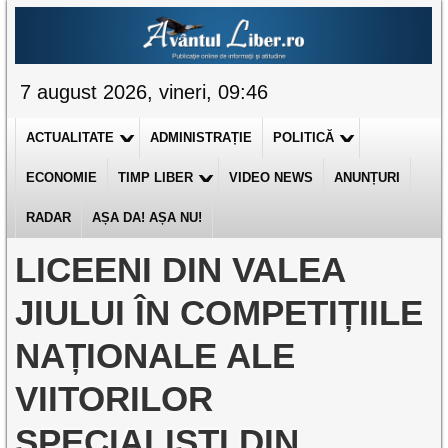
7 august 2026, vineri, 09:46
ACTUALITATE
ADMINISTRAȚIE
POLITICĂ
ECONOMIE
TIMP LIBER
VIDEO NEWS
ANUNȚURI
RADAR
AȘA DA! AȘA NU!
LICEENI DIN VALEA
JIULUI ÎN COMPETIȚIILE
NAȚIONALE ALE
VIITORILOR
SPECIALIȘTI DIN