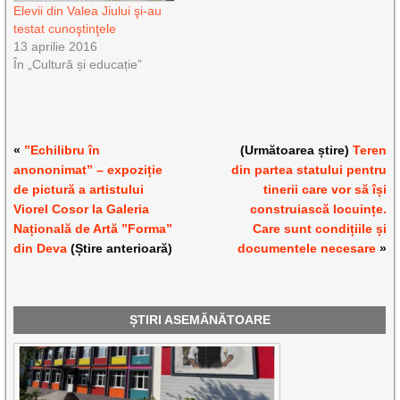
Elevii din Valea Jiului şi-au
testat cunoştinţele
13 aprilie 2016
În „Cultură și educație”
«
”Echilibru în
(Următoarea știre)
Teren
anononimat” – expoziție
din partea statului pentru
de pictură a artistului
tinerii care vor să își
Viorel Cosor la Galeria
construiască locuințe.
Națională de Artă ”Forma”
Care sunt condițiile și
din Deva
(Știre anterioară)
documentele necesare
»
ȘTIRI ASEMĂNĂTOARE