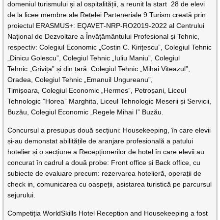
domeniul turismului și al ospitalității, a reunit la start 28 de elevi
de la licee membre ale Rețelei Parteneriale 9 Turism creată prin
proiectul ERASMUS+: EQAVET-NRP-RO2019-2022 al Centrului
Național de Dezvoltare a Învățământului Profesional și Tehnic,
respectiv: Colegiul Economic „Costin C. Kirițescu”, Colegiul Tehnic
„Dinicu Golescu”, Colegiul Tehnic „Iuliu Maniu”, Colegiul
Tehnic „Grivița” și din țară: Colegiul Tehnic „Mihai Viteazul”,
Oradea, Colegiul Tehnic „Emanuil Ungureanu”,
Timișoara, Colegiul Economic „Hermes”, Petroșani, Liceul
Tehnologic ”Horea” Marghita, Liceul Tehnologic Meserii și Servicii,
Buzău, Colegiul Economic „Regele Mihai I” Buzău.
Concursul a presupus două secțiuni: Housekeeping, în care elevii
și-au demonstat abilitățile de aranjare profesională a patului
hotelier și o secțiune a Recepționerilor de hotel în care elevii au
concurat în cadrul a două probe: Front office și Back office, cu
subiecte de evaluare precum: rezervarea hotelieră, operații de
check in, comunicarea cu oaspeții, asistarea turistică pe parcursul
sejurului.
Competiția WorldSkills Hotel Reception and Housekeeping a fost