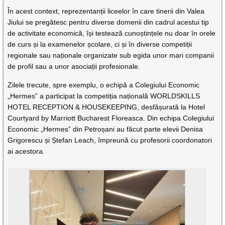
În acest context, reprezentanții liceelor în care tinerii din Valea
Jiului se pregătesc pentru diverse domenii din cadrul acestui tip
de activitate economică, își testează cunoștințele nu doar în orele
de curs și la examenelor școlare, ci și în diverse competiții
regionale sau naționale organizate sub egida unor mari companii
de profil sau a unor asociații profesionale.
Zilele trecute, spre exemplu, o echipă a Colegiului Economic
„Hermes” a participat la competiția națională WORLDSKILLS
HOTEL RECEPTION & HOUSEKEEPING, desfășurată la Hotel
Courtyard by Marriott Bucharest Floreasca. Din echipa Colegiului
Economic „Hermes” din Petroșani au făcut parte elevii Denisa
Grigorescu și Ștefan Leach, împreună cu profesorii coordonatori
ai acestora.