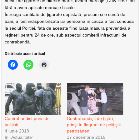
bucăți de țigarete de diferire mărci, având marcaje „Duty Free” ori
fără a avea aplicate marcaje fiscale.
Întreaga cantitate de țigarete depistată, precum și o sumă de
bani, a fost indisponibilizată iar persoana în cauza a fost condusă
la sediul Poliției, față de aceasta fiind luata măsura preventivă a
reținerii pentru 24 de ore, sub aspectul comiterii infracțiunii de
contrabandă.
Distribuie acest articol
Contrabandist prins de
Contrabandişti de ţigări,
polițiști
prinşi în flagrant de poliţiştii
4 iunie 2018
petroșăneni
În „Actualitate”
17 decembrie 2016