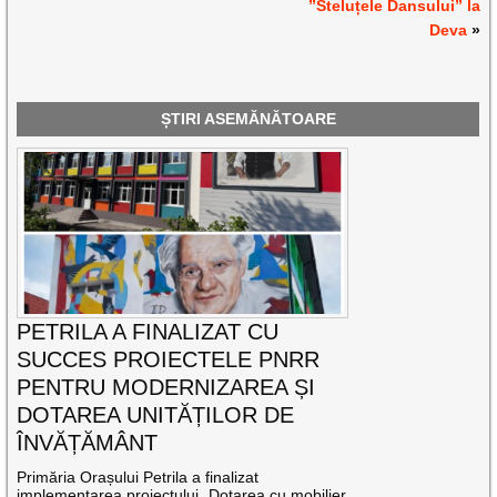
”Steluțele Dansului” la
Deva
»
ȘTIRI ASEMĂNĂTOARE
PETRILA A FINALIZAT CU
SUCCES PROIECTELE PNRR
PENTRU MODERNIZAREA ȘI
DOTAREA UNITĂȚILOR DE
ÎNVĂȚĂMÂNT
Primăria Orașului Petrila a finalizat
implementarea proiectului „Dotarea cu mobilier