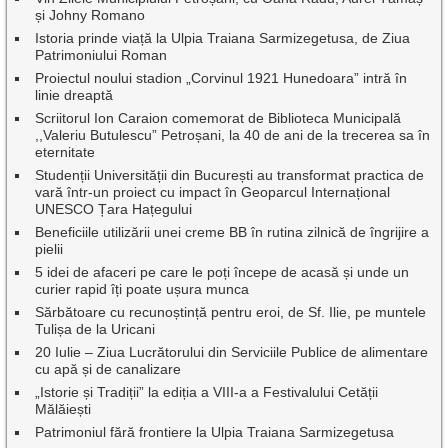
și Johny Romano
Istoria prinde viață la Ulpia Traiana Sarmizegetusa, de Ziua
Patrimoniului Roman
Proiectul noului stadion „Corvinul 1921 Hunedoara” intră în
linie dreaptă
Scriitorul Ion Caraion comemorat de Biblioteca Municipală
,,Valeriu Butulescu” Petroșani, la 40 de ani de la trecerea sa în
eternitate
Studenții Universității din București au transformat practica de
vară într-un proiect cu impact în Geoparcul Internațional
UNESCO Țara Hațegului
Beneficiile utilizării unei creme BB în rutina zilnică de îngrijire a
pielii
5 idei de afaceri pe care le poți începe de acasă și unde un
curier rapid îți poate ușura munca
Sărbătoare cu recunoștință pentru eroi, de Sf. Ilie, pe muntele
Tulișa de la Uricani
20 Iulie – Ziua Lucrătorului din Serviciile Publice de alimentare
cu apă și de canalizare
„Istorie și Tradiții” la ediția a VIII-a a Festivalului Cetății
Mălăiești
Patrimoniul fără frontiere la Ulpia Traiana Sarmizegetusa