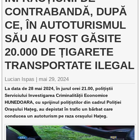
CONTRABANDĂ, DUPĂ
CE, ÎN AUTOTURISMUL
SĂU AU FOST GĂSITE
20.000 DE ȚIGARETE
TRANSPORTATE ILEGAL
Lucian Ispas |
mai 29, 2024
La data de 28 mai 2024, în jurul orei 21.00, polițiștii
Serviciului Investigarea Criminalității Economice
HUNEDOARA, cu sprijinul polițiștilor din cadrul Poliției
Orașului Hațeg, au depistat în trafic un bărbat care
conducea un autoturism pe raza orașului Hațeg.