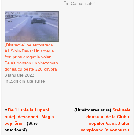
În „Comunicate”
„Distracție” pe autostrada
A1 Sibiu-Deva: Un șofer a
fost prins drogat la volan.
Pe alt tronson un vitezoman
gonea cu peste 220 km/oră
3 ianuarie 2022
În „Stiri din alte surse”
«
De 1 Iunie la Lupeni
(Următoarea știre)
Steluțele
puteți descoperi ”Magia
dansului de la Clubul
copilăriei”
(Știre
copiilor Valea Jiului,
anterioară)
campioane în concursul