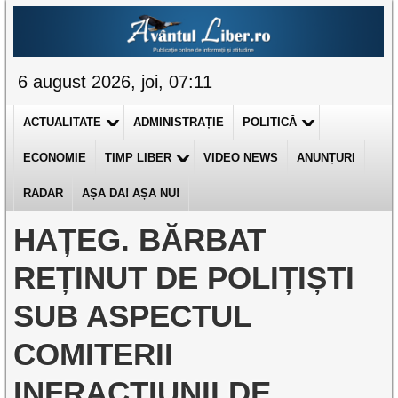
6 august 2026, joi, 07:11
ACTUALITATE
ADMINISTRAȚIE
POLITICĂ
ECONOMIE
TIMP LIBER
VIDEO NEWS
ANUNȚURI
RADAR
AȘA DA! AȘA NU!
HAȚEG. BĂRBAT
REȚINUT DE POLIȚIȘTI
SUB ASPECTUL
COMITERII
INFRACȚIUNII DE