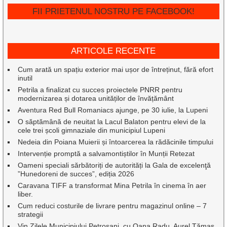
FII PRIETENUL NOSTRU PE FACEBOOK!
ARTICOLE RECENTE
Cum arată un spațiu exterior mai ușor de întreținut, fără efort
inutil
Petrila a finalizat cu succes proiectele PNRR pentru
modernizarea și dotarea unităților de învățământ
Aventura Red Bull Romaniacs ajunge, pe 30 iulie, la Lupeni
O săptămână de neuitat la Lacul Balaton pentru elevi de la
cele trei școli gimnaziale din municipiul Lupeni
Nedeia din Poiana Muierii și întoarcerea la rădăcinile timpului
Intervenție promptă a salvamontiștilor în Munții Retezat
Oameni speciali sărbătoriți de autorități la Gala de excelenţă
”Hunedoreni de succes”, ediția 2026
Caravana TIFF a transformat Mina Petrila în cinema în aer
liber.
Cum reduci costurile de livrare pentru magazinul online – 7
strategii
Vin Zilele Municipiului Petroșani, cu Oana Radu, Aurel Tămaș