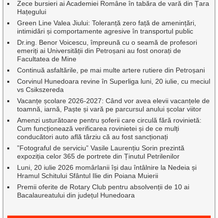
Zece bursieri ai Academiei Române în tabăra de vară din Țara
Hațegului
Green Line Valea Jiului: Toleranță zero față de amenințări,
intimidări și comportamente agresive în transportul public
Dr.ing. Benor Voicescu, împreună cu o seamă de profesori
emeriți ai Universității din Petroșani au fost onorați de
Facultatea de Mine
Continuă asfaltările, pe mai multe artere rutiere din Petroșani
Corvinul Hunedoara revine în Superliga luni, 20 iulie, cu meciul
vs Csikszereda
Vacanțe școlare 2026-2027: Când vor avea elevii vacanțele de
toamnă, iarnă, Paște și vară pe parcursul anului școlar viitor
Amenzi usturătoare pentru șoferii care circulă fără rovinietă:
Cum funcționează verificarea rovinietei și de ce mulți
conducători auto află târziu că au fost sancționați
”Fotograful de serviciu” Vasile Laurențiu Sorin prezintă
expoziția celor 365 de portrete din Ținutul Petrilenilor
Luni, 20 iulie 2026 momârlanii își dau întâlnire la Nedeia și
Hramul Schitului Sfântul Ilie din Poiana Muierii
Premii oferite de Rotary Club pentru absolvenții de 10 ai
Bacalaureatului din județul Hunedoara