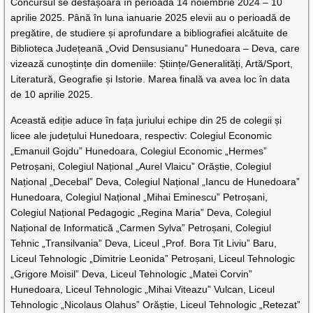
Concursul se desfășoară în perioada 14 noiembrie 2024 – 10
aprilie 2025. Până în luna ianuarie 2025 elevii au o perioadă de
pregătire, de studiere și aprofundare a bibliografiei alcătuite de
Biblioteca Județeană „Ovid Densusianu” Hunedoara – Deva, care
vizează cunoștințe din domeniile: Științe/Generalități, Artă/Sport,
Literatură, Geografie și Istorie. Marea finală va avea loc în data
de 10 aprilie 2025.
Această ediție aduce în fața juriului echipe din 25 de colegii și
licee ale județului Hunedoara, respectiv: Colegiul Economic
„Emanuil Gojdu” Hunedoara, Colegiul Economic „Hermes”
Petroșani, Colegiul Național „Aurel Vlaicu” Orăștie, Colegiul
Național „Decebal” Deva, Colegiul Național „Iancu de Hunedoara”
Hunedoara, Colegiul Național „Mihai Eminescu” Petroșani,
Colegiul Național Pedagogic „Regina Maria” Deva, Colegiul
Național de Informatică „Carmen Sylva” Petroșani, Colegiul
Tehnic „Transilvania” Deva, Liceul „Prof. Bora Tit Liviu” Baru,
Liceul Tehnologic „Dimitrie Leonida” Petroșani, Liceul Tehnologic
„Grigore Moisil” Deva, Liceul Tehnologic „Matei Corvin”
Hunedoara, Liceul Tehnologic „Mihai Viteazu” Vulcan, Liceul
Tehnologic „Nicolaus Olahus” Orăștie, Liceul Tehnologic „Retezat”