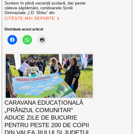
Suntem în plină vacanță școlară, dar peste
câteva săptămâni, coridoarele Școlii
Gimnaziale „I.D. Sîrbu” din
CITEȘTE MAI DEPARTE
Distribuie acest articol
CARAVANA EDUCAȚIONALĂ
„PRÂNZUL COMUNITAR”
ADUCE ZILE DE BUCURIE
PENTRU PESTE 200 DE COPII
DIN VALEA JIULUI ȘI JUDEȚUL