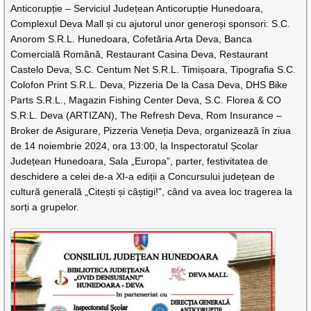
Anticorupție – Serviciul Județean Anticorupție Hunedoara,
Complexul Deva Mall și cu ajutorul unor generoși sponsori: S.C.
Anorom S.R.L. Hunedoara, Cofetăria Arta Deva, Banca
Comercială Română, Restaurant Casina Deva, Restaurant
Castelo Deva, S.C. Centum Net S.R.L. Timișoara, Tipografia S.C.
Colofon Print S.R.L. Deva, Pizzeria De la Casa Deva, DHS Bike
Parts S.R.L., Magazin Fishing Center Deva, S.C. Florea & CO
S.R.L. Deva (ARTIZAN), The Refresh Deva, Rom Insurance –
Broker de Asigurare, Pizzeria Veneția Deva, organizează în ziua
de 14 noiembrie 2024, ora 13:00, la Inspectoratul Școlar
Județean Hunedoara, Sala „Europa”, parter, festivitatea de
deschidere a celei de-a XI-a ediții a Concursului județean de
cultură generală „Citești și câștigi!”, când va avea loc tragerea la
sorți a grupelor.