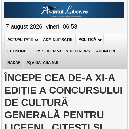
7 august 2026, vineri, 06:53
ACTUALITATE
ADMINISTRAȚIE
POLITICĂ
ECONOMIE
TIMP LIBER
VIDEO NEWS
ANUNȚURI
RADAR
AȘA DA! AȘA NU!
ÎNCEPE CEA DE-A XI-A
EDIȚIE A CONCURSULUI
DE CULTURĂ
GENERALĂ PENTRU
LICEENI „CITEȘTI ȘI