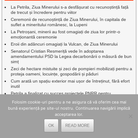
La Petrila, Ziua Minerului s-a desfășurat cu recunoștință față
de trecut și încredere pentru viitor
Ceremonii de recunoștință de Ziua Minerului, în capitala de
suflet a mineritului românesc, la Lupeni
La Petroșani, minerii au fost omagiați de ziua lor printr-o
emoționantă ceremonie
Eroii din adâncuri omagiați la Vulcan, de Ziua Minerului
Senatorul Cristian Resmeriță vede în adoptarea
amendamentului PSD la Legea decarbonării o măsură de bun
simț
Zeci de hectare mistuite și zeci de pompieri mobilizați pentru a
proteja oameni, locuințe, gospodării și păduri
Cum arată un spațiu exterior mai ușor de întreținut, fără efort
inutil
Petrila a finalizat cu succes proiectele PNRR pentru
modernizarea și dotarea unităților de învățământ
Folosim cookie-uri pentru a ne asigura că vă oferim cea mai
Aventura Red Bull Romaniacs ajunge, pe 30 iulie, la Lupeni
bună experiență pe site-ul nostru. Continuarea navigării implică
O săptămână de neuitat la Lacul Balaton pentru elevi de la
acceptarea lor.
cele trei școli gimnaziale din municipiul Lupeni
Nedeia din Poiana Muierii și întoarcerea la rădăcinile timpului
OK
READ MORE
Intervenție promptă a salvamontiștilor în Munții Retezat