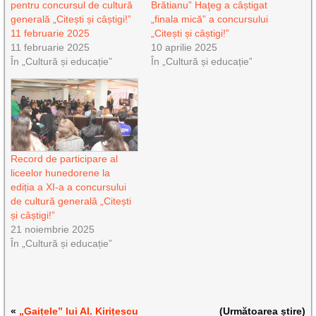
pentru concursul de cultură
Brătianu” Haţeg a câștigat
generală „Citești și câștigi!”
„finala mică” a concursului
11 februarie 2025
„Citești și câștigi!”
11 februarie 2025
10 aprilie 2025
În „Cultură și educație”
În „Cultură și educație”
Record de participare al
liceelor hunedorene la
ediția a XI-a a concursului
de cultură generală „Citești
și câștigi!”
21 noiembrie 2025
În „Cultură și educație”
«
„Gaițele” lui Al. Kirițescu
(Următoarea știre)