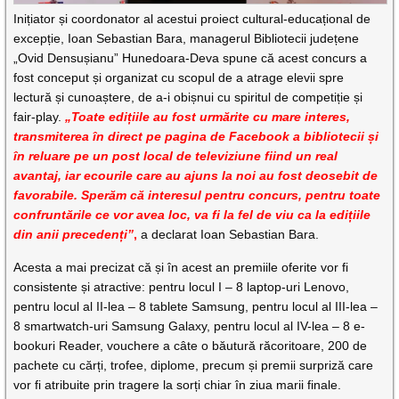
Inițiator și coordonator al acestui proiect cultural-educațional de
excepție, Ioan Sebastian Bara, managerul Bibliotecii județene
„Ovid Densușianu” Hunedoara-Deva spune că acest concurs a
fost conceput și organizat cu scopul de a atrage elevii spre
lectură și cunoaștere, de a-i obișnui cu spiritul de competiție și
fair-play.
„Toate edițiile au fost urmărite cu mare interes,
transmiterea în direct pe pagina de Facebook a bibliotecii și
în reluare pe un post local de televiziune fiind un real
avantaj, iar ecourile care au ajuns la noi au fost deosebit de
favorabile. Sperăm că interesul pentru concurs, pentru toate
confruntările ce vor avea loc, va fi la fel de viu ca la edițiile
din anii precedenți”
,
a declarat Ioan Sebastian Bara.
Acesta a mai precizat că și în acest an premiile oferite vor fi
consistente și atractive: pentru locul I – 8 laptop-uri Lenovo,
pentru locul al II-lea – 8 tablete Samsung, pentru locul al III-lea –
8 smartwatch-uri Samsung Galaxy, pentru locul al IV-lea – 8 e-
bookuri Reader, vouchere a câte o băutură răcoritoare, 200 de
pachete cu cărți, trofee, diplome, precum și premii surpriză care
vor fi atribuite prin tragere la sorți chiar în ziua marii finale.