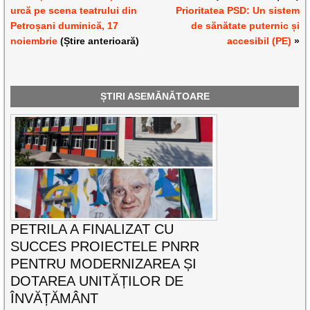
urcă pe scena teatrului din
Prioritatea PSD: Un sistem
Petroșani duminică, 17
de sănătate puternic și
noiembrie
(Știre anterioară)
accesibil (PE)
»
ȘTIRI ASEMĂNĂTOARE
PETRILA A FINALIZAT CU
SUCCES PROIECTELE PNRR
PENTRU MODERNIZAREA ȘI
DOTAREA UNITĂȚILOR DE
ÎNVĂȚĂMÂNT