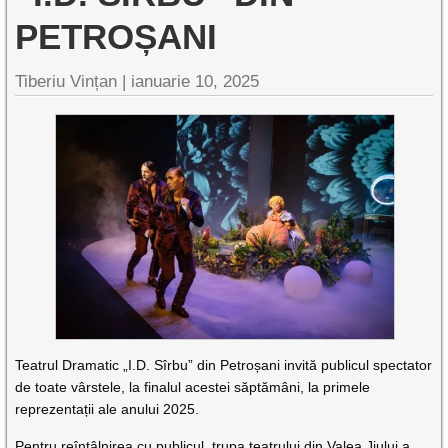
PETROȘANI
Tiberiu Vințan |
ianuarie 10, 2025
Teatrul Dramatic „I.D. Sîrbu” din Petroșani invită publicul spectator
de toate vârstele, la finalul acestei săptămâni, la primele
reprezentații ale anului 2025.
Pentru reîntâlnirea cu publicul, trupa teatrului din Valea Jiului a