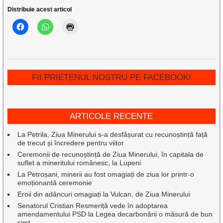
Distribuie acest articol
FII PRIETENUL NOSTRU PE FACEBOOK!
ARTICOLE RECENTE
La Petrila, Ziua Minerului s-a desfășurat cu recunoștință față
de trecut și încredere pentru viitor
Ceremonii de recunoștință de Ziua Minerului, în capitala de
suflet a mineritului românesc, la Lupeni
La Petroșani, minerii au fost omagiați de ziua lor printr-o
emoționantă ceremonie
Eroii din adâncuri omagiați la Vulcan, de Ziua Minerului
Senatorul Cristian Resmeriță vede în adoptarea
amendamentului PSD la Legea decarbonării o măsură de bun
simț