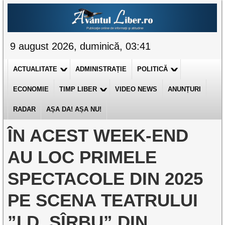
9 august 2026, duminică, 03:41
ACTUALITATE
ADMINISTRAȚIE
POLITICĂ
ECONOMIE
TIMP LIBER
VIDEO NEWS
ANUNȚURI
RADAR
AȘA DA! AȘA NU!
ÎN ACEST WEEK-END
AU LOC PRIMELE
SPECTACOLE DIN 2025
PE SCENA TEATRULUI
”I.D. SÎRBU” DIN