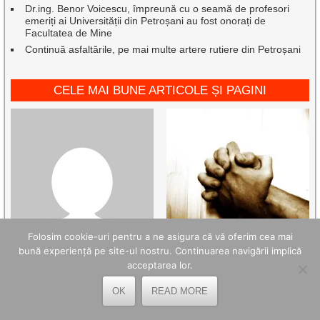
Dr.ing. Benor Voicescu, împreună cu o seamă de profesori
emeriți ai Universității din Petroșani au fost onorați de
Facultatea de Mine
Continuă asfaltările, pe mai multe artere rutiere din Petroșani
CELE MAI BUNE ARTICOLE ȘI PAGINI
Folosim cookie-uri pentru a ne asigura că vă oferim cea mai
bună experiență pe site-ul nostru. Continuarea navigării implică
acceptarea lor.
OK
READ MORE