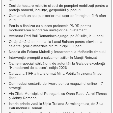
Zeci de hectare mistuite și zeci de pompieri mobilizați pentru a
proteja oameni, locuințe, gospodării și păduri
Cum arată un spațiu exterior mai ușor de întreținut, fără efort
inutil
Petrila a finalizat cu succes proiectele PNRR pentru
modernizarea și dotarea unităților de învățământ
Aventura Red Bull Romaniacs ajunge, pe 30 iulie, la Lupeni
O săptămână de neuitat la Lacul Balaton pentru elevi de la
cele trei școli gimnaziale din municipiul Lupeni
Nedeia din Poiana Muierii și întoarcerea la rădăcinile timpului
Intervenție promptă a salvamontiștilor în Munții Retezat
Oameni speciali sărbătoriți de autorități la Gala de excelenţă
”Hunedoreni de succes”, ediția 2026
Caravana TIFF a transformat Mina Petrila în cinema în aer
liber.
Cum reduci costurile de livrare pentru magazinul online – 7
strategii
Vin Zilele Municipiului Petroșani, cu Oana Radu, Aurel Tămaș
și Johny Romano
Istoria prinde viață la Ulpia Traiana Sarmizegetusa, de Ziua
Patrimoniului Roman