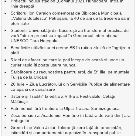
Proiectul noului stadion „Corvinul 1921 Hunedoara” intră în
linie dreaptă
Scriitorul Ion Caraion comemorat de Biblioteca Municipală
,,Valeriu Butulescu” Petroșani, la 40 de ani de la trecerea sa în
eternitate
Studenții Universității din București au transformat practica de
vară într-un proiect cu impact în Geoparcul Internațional
UNESCO Țara Hațegului
Beneficiile utilizării unei creme BB în rutina zilnică de îngrijire a
pielii
5 idei de afaceri pe care le poți începe de acasă și unde un
curier rapid îți poate ușura munca
Sărbătoare cu recunoștință pentru eroi, de Sf. Ilie, pe muntele
Tulișa de la Uricani
20 Iulie – Ziua Lucrătorului din Serviciile Publice de alimentare
cu apă și de canalizare
„Istorie și Tradiții” la ediția a VIII-a a Festivalului Cetății
Mălăiești
Patrimoniul fără frontiere la Ulpia Traiana Sarmizegetusa
Zece bursieri ai Academiei Române în tabăra de vară din Țara
Hațegului
Green Line Valea Jiului: Toleranță zero față de amenințări,
intimidări și comportamente agresive în transportul public