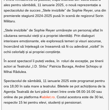
ales pentru sâmbătă, 11 ianuarie 2025, o nouă reprezentație a
spectacolului de succes „Stele invizibile” de Sophie Reyer, una din
premierele stagiunii 2024-2025 pusă în scenă de regizorul Sorin
Militaru.
„Stele invizibile” de Sophie Reyer urmărește un personaj aflat în
căutarea sensului vieții și a propriei identități. Prin dialoguri
interioare emoționante, ele explorează temeri și visuri ascunse,
încercând să înțeleagă ce înseamnă să fii cu adevărat „vizibil” în
ochii celorlalți și ai propriei conștiințe.
În acest spectacol îi puteți vedea, în roluri de excepție, pe tinerii
actori ai Teatrului „I.D. Sîrbu” Patricia Buraga, Andrei Șchiopu și
Mihai Rădulea.
Spectacolul de sâmbătă, 11 ianuarie 2025 este programat pentru
ora 18,00 în sala mare a teatrului. Biletele se pot achiziționa de la
Agenția Teatrală de luni până vineri între orele 08.00-16.00 sau
online de pe platforma #
iabilet.ro
. Costul acestora este de 30 lei,
respectiv 15 lei pentru elevi, studenți și pensionari.