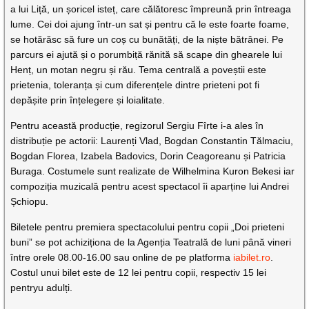
a lui Liță, un șoricel isteț, care călătoresc împreună prin întreaga
lume. Cei doi ajung într-un sat și pentru că le este foarte foame,
se hotărăsc să fure un coș cu bunătăți, de la niște bătrânei. Pe
parcurs ei ajută și o porumbiță rănită să scape din ghearele lui
Henț, un motan negru și rău. Tema centrală a poveștii este
prietenia, toleranța și cum diferențele dintre prieteni pot fi
depășite prin înțelegere și loialitate.
Pentru această producție, regizorul Sergiu Fîrte i-a ales în
distribuție pe actorii: Laurenți Vlad, Bogdan Constantin Tălmaciu,
Bogdan Florea, Izabela Badovics, Dorin Ceagoreanu și Patricia
Buraga. Costumele sunt realizate de Wilhelmina Kuron Bekesi iar
compoziția muzicală pentru acest spectacol îi aparține lui Andrei
Șchiopu.
Biletele pentru premiera spectacolului pentru copii „Doi prieteni
buni” se pot achiziționa de la Agenția Teatrală de luni până vineri
între orele 08.00-16.00 sau online de pe platforma
iabilet.ro
.
Costul unui bilet este de 12 lei pentru copii, respectiv 15 lei
pentryu adulți.