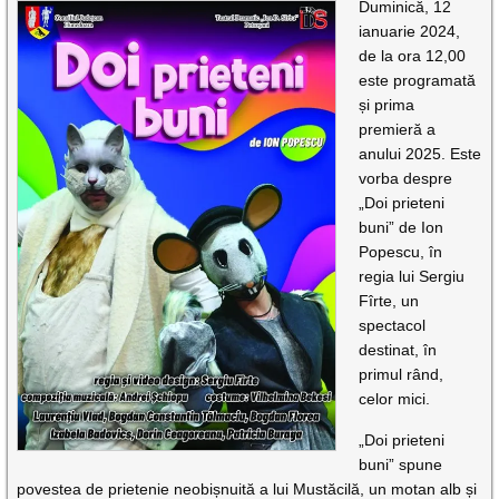
Duminică, 12
ianuarie 2024,
de la ora 12,00
este programată
și prima
premieră a
anului 2025. Este
vorba despre
„Doi prieteni
buni” de Ion
Popescu, în
regia lui Sergiu
Fîrte, un
spectacol
destinat, în
primul rând,
celor mici.
„Doi prieteni
buni” spune
povestea de prietenie neobișnuită a lui Mustăcilă, un motan alb și