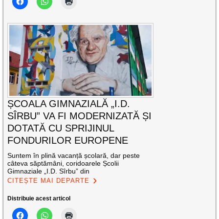
ȘCOALA GIMNAZIALĂ „I.D.
SÎRBU” VA FI MODERNIZATĂ ȘI
DOTATĂ CU SPRIJINUL
FONDURILOR EUROPENE
Suntem în plină vacanță școlară, dar peste
câteva săptămâni, coridoarele Școlii
Gimnaziale „I.D. Sîrbu” din
CITEȘTE MAI DEPARTE
Distribuie acest articol