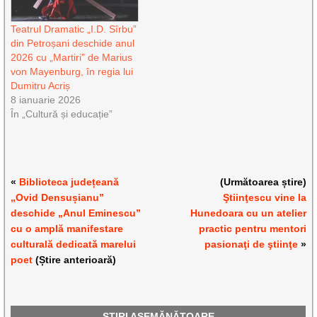
Teatrul Dramatic „I.D. Sîrbu”
din Petroșani deschide anul
2026 cu „Martiri” de Marius
von Mayenburg, în regia lui
Dumitru Acriș
8 ianuarie 2026
În „Cultură și educație”
«
Biblioteca județeană
(Următoarea știre)
„Ovid Densușianu”
Ştiinţescu vine la
deschide „Anul Eminescu”
Hunedoara cu un atelier
cu o amplă manifestare
practic pentru mentori
culturală dedicată marelui
pasionaţi de ştiinţe
»
poet
(Știre anterioară)
ȘTIRI ASEMĂNĂTOARE