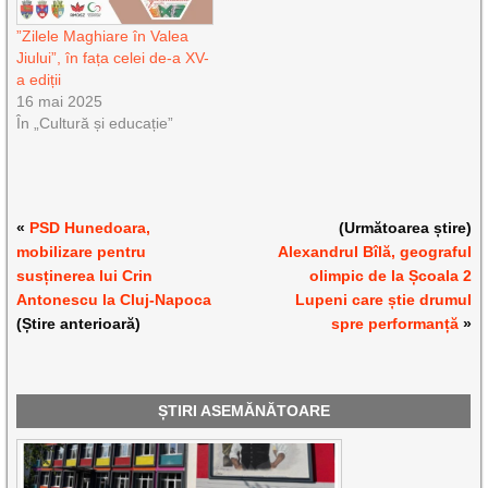
”Zilele Maghiare în Valea
Jiului”, în fața celei de-a XV-
a ediții
16 mai 2025
În „Cultură și educație”
«
PSD Hunedoara,
(Următoarea știre)
mobilizare pentru
Alexandrul Bîlă, geograful
susținerea lui Crin
olimpic de la Școala 2
Antonescu la Cluj-Napoca
Lupeni care știe drumul
(Știre anterioară)
spre performanță
»
ȘTIRI ASEMĂNĂTOARE