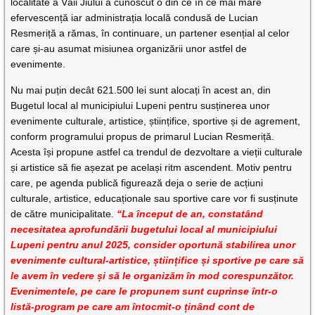
localitate a Văii Jiului a cunoscut o din ce în ce mai mare
efervescență iar administrația locală condusă de Lucian
Resmeriță a rămas, în continuare, un partener esențial al celor
care și-au asumat misiunea organizării unor astfel de
evenimente.
Nu mai puțin decât 621.500 lei sunt alocați în acest an, din
Bugetul local al municipiului Lupeni pentru susținerea unor
evenimente culturale, artistice, științifice, sportive și de agrement,
conform programului propus de primarul Lucian Resmeriță.
Acesta își propune astfel ca trendul de dezvoltare a vieții culturale
și artistice să fie așezat pe același ritm ascendent. Motiv pentru
care, pe agenda publică figurează deja o serie de acțiuni
culturale, artistice, educaționale sau sportive care vor fi susținute
de către municipalitate.
“La început de an, constatând
necesitatea aprofundării bugetului local al municipiului
Lupeni pentru anul 2025, consider oportună stabilirea unor
evenimente cultural-artistice, științifice și sportive pe care să
le avem în vedere și să le organizăm în mod corespunzător.
Evenimentele, pe care le propunem sunt cuprinse într-o
listă-program pe care am întocmit-o ținând cont de