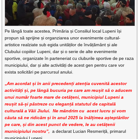
Pe lângă toate acestea, Primăria și Consiliul local Lupeni își
propun să sprijine și organziarea unor evenimente cultural-
artistice realziate sub egida unităților de învățământ și ale
Clubului copiilor Lupeni, dar și o serie de alte evenimente
sportive, organizate în parteneriat cu cluburile sportive de pe raza
municipiului, dar și alte activități de acest gen pentru care vor
exista solicitări pe parcursul anului.
„
Am acordat și în anii precedenți atenția cuvenită acestor
activități și, pe lângă bucuria pe care am reușit să o aducem
unui număr foarte mare de cetățeni, municipiul Lupeni a
reușit să-și păstreze cu eleganță statutul de capitală
culturală a Văii Jiului. Ne mândrim cu acest lucru și vom
căuta să ne ridicăm și în anul 2025 la înălțimea așteptărilor
pe care, și din acest punct de vedere, le au cetățenii
municipiului nostru”,
a declarat Lucian Resmeriță, primarul
municipiului Lupeni.