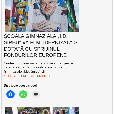
ȘCOALA GIMNAZIALĂ „I.D.
SÎRBU” VA FI MODERNIZATĂ ȘI
DOTATĂ CU SPRIJINUL
FONDURILOR EUROPENE
Suntem în plină vacanță școlară, dar peste
câteva săptămâni, coridoarele Școlii
Gimnaziale „I.D. Sîrbu” din
CITEȘTE MAI DEPARTE
Distribuie acest articol