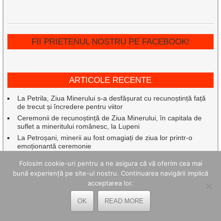
FII PRIETENUL NOSTRU PE FACEBOOK!
ARTICOLE RECENTE
La Petrila, Ziua Minerului s-a desfășurat cu recunoștință față
de trecut și încredere pentru viitor
Ceremonii de recunoștință de Ziua Minerului, în capitala de
suflet a mineritului românesc, la Lupeni
La Petroșani, minerii au fost omagiați de ziua lor printr-o
emoționantă ceremonie
Eroii din adâncuri omagiați la Vulcan, de Ziua Minerului
Folosim cookie-uri pentru a ne asigura că vă oferim cea mai
Senatorul Cristian Resmeriță vede în adoptarea
bună experiență pe site-ul nostru. Continuarea navigării implică
amendamentului PSD la Legea decarbonării o măsură de bun
acceptarea lor.
simț
Zeci de hectare mistuite și zeci de pompieri mobilizați pentru a
OK
READ MORE
proteja oameni, locuințe, gospodării și păduri
Cum arată un spațiu exterior mai ușor de întreținut, fără efort