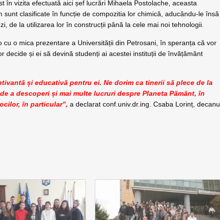
st în vizita efectuată aici șef lucrări Mihaela Postolache, aceasta
 sunt clasificate în funcție de compozitia lor chimică, aducându-le însă
i, de la utilizarea lor în construcții până la cele mai noi tehnologii.
 video cu o mica prezentare a Universității din Petrosani, în speranța că vor
or decide și ei să devină studenți ai acestei instituții de învățământ
tivantă și educativă pentru ei. Ne dorim ca tinerii să plece de la
 de a descoperi și mai multe lucruri despre Planeta Pământ, în
cilor, în particular”,
a declarat conf.univ.dr.ing. Csaba Lorinț, decanu