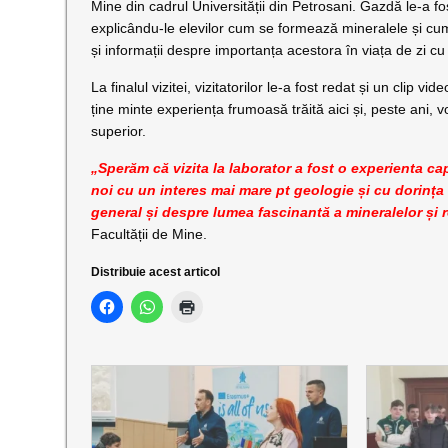
Mine din cadrul Universității din Petrosani. Gazdă le-a fo
explicându-le elevilor cum se formează mineralele și cum
și informații despre importanța acestora în viața de zi cu z
️La finalul vizitei, vizitatorilor le-a fost redat și un clip
ține minte experiența frumoasă trăită aici și, peste ani, v
superior.
„Sperăm că vizita la laborator a fost o experienta cap
noi cu un interes mai mare pt geologie și cu dorința
general și despre lumea fascinantă a mineralelor și ro
Facultății de Mine.
Distribuie acest articol