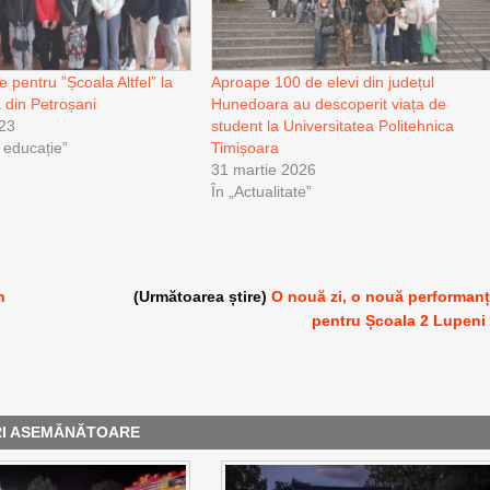
e pentru ”Școala Altfel” la
Aproape 100 de elevi din județul
a din Petroșani
Hunedoara au descoperit viața de
023
student la Universitatea Politehnica
i educație”
Timișoara
31 martie 2026
În „Actualitate”
n
(Următoarea știre)
O nouă zi, o nouă performan
pentru Școala 2 Lupeni
RI ASEMĂNĂTOARE