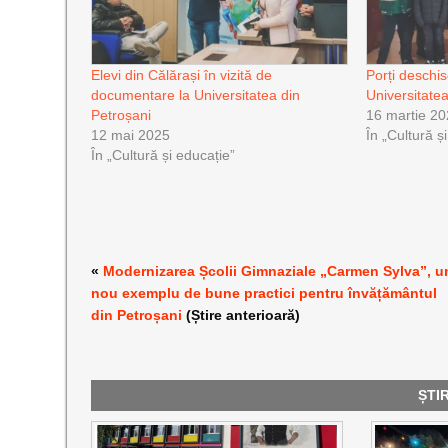
Elevi din Călărași în vizită de
Porți deschis
documentare la Universitatea din
Universitate
Petroșani
16 martie 2
12 mai 2025
În „Cultură ș
În „Cultură și educație”
«
Modernizarea Școlii Gimnaziale „Carmen Sylva”, u
nou exemplu de bune practici pentru învățământul
din Petroșani
(Știre anterioară)
ȘTI