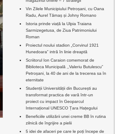
magazinul online – 7 strategii
Vin Zilele Municipiului Petroșani, cu Oana
Radu, Aurel Tămaș și Johny Romano
Istoria prinde viață la Ulpia Traiana
Sarmizegetusa, de Ziua Patrimoniului
Roman
Proiectul noului stadion „Corvinul 1921
Hunedoara” intră în linie dreaptă
Scriitorul Ion Caraion comemorat de
Biblioteca Municipală ,,Valeriu Butulescu”
Petroșani, la 40 de ani de la trecerea sa în
eternitate
Studenții Universității din București au
transformat practica de vară într-un
proiect cu impact în Geoparcul
Internațional UNESCO Țara Hațegului
Beneficiile utilizării unei creme BB în rutina
zilnică de îngrijire a pielii
5 idei de afaceri pe care le poți începe de