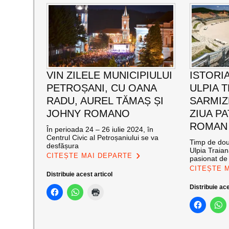
VIN ZILELE MUNICIPIULUI
ISTORIA
PETROȘANI, CU OANA
ULPIA 
RADU, AUREL TĂMAȘ ȘI
SARMIZ
JOHNY ROMANO
ZIUA P
ROMAN
În perioada 24 – 26 iulie 2024, în
Centrul Civic al Petroșaniului se va
Timp de două
desfășura
Ulpia Traia
CITEȘTE MAI DEPARTE
pasionat de 
CITEȘTE 
Distribuie acest articol
Distribuie ace