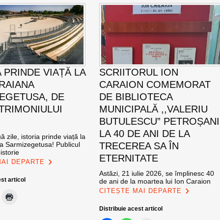
 PRINDE VIAȚĂ LA
SCRIITORUL ION
TRAIANA
CARAION COMEMORAT
EGETUSA, DE
DE BIBLIOTECA
ATRIMONIULUI
MUNICIPALĂ ,,VALERIU
BUTULESCU” PETROȘANI
LA 40 DE ANI DE LA
 zile, istoria prinde viață la
na Sarmizegetusa! Publicul
TRECEREA SA ÎN
istorie
ETERNITATE
MAI DEPARTE
Astăzi, 21 iulie 2026, se împlinesc 40
st articol
de ani de la moartea lui Ion Caraion
CITEȘTE MAI DEPARTE
Distribuie acest articol