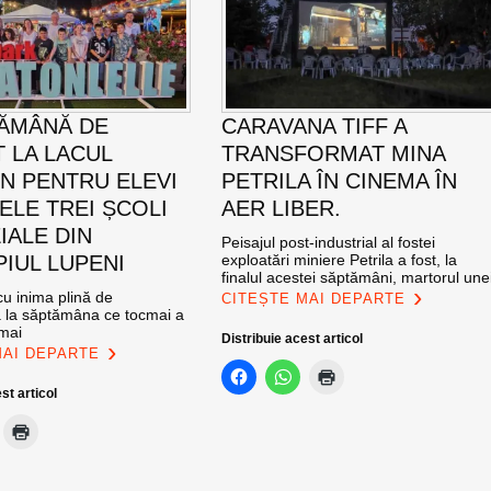
ĂMÂNĂ DE
CARAVANA TIFF A
T LA LACUL
TRANSFORMAT MINA
N PENTRU ELEVI
PETRILA ÎN CINEMA ÎN
ELE TREI ȘCOLI
AER LIBER.
IALE DIN
Peisajul post-industrial al fostei
PIUL LUPENI
exploatări miniere Petrila a fost, la
finalul acestei săptămâni, martorul une
u inima plină de
CITEȘTE MAI DEPARTE
ă la săptămâna ce tocmai a
 mai
Distribuie acest articol
MAI DEPARTE
st articol