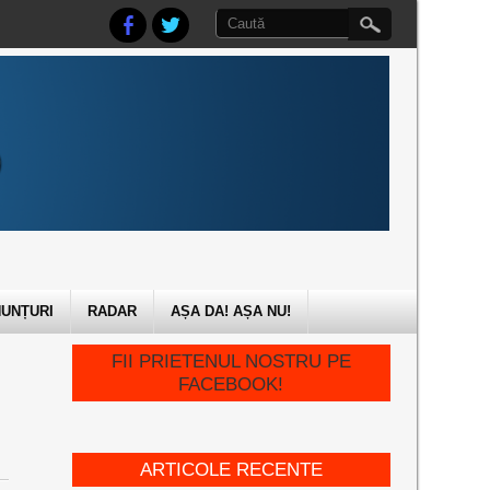
UNȚURI
RADAR
AȘA DA! AȘA NU!
FII PRIETENUL NOSTRU PE
FACEBOOK!
ARTICOLE RECENTE