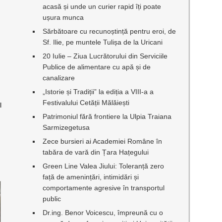
acasă și unde un curier rapid îți poate
ușura munca
Sărbătoare cu recunoștință pentru eroi, de
Sf. Ilie, pe muntele Tulișa de la Uricani
20 Iulie – Ziua Lucrătorului din Serviciile
Publice de alimentare cu apă și de
canalizare
„Istorie și Tradiții” la ediția a VIII-a a
Festivalului Cetății Mălăiești
l
Patrimoniul fără frontiere la Ulpia Traiana
Sarmizegetusa
Zece bursieri ai Academiei Române în
tabăra de vară din Țara Hațegului
Green Line Valea Jiului: Toleranță zero
față de amenințări, intimidări și
comportamente agresive în transportul
public
Dr.ing. Benor Voicescu, împreună cu o