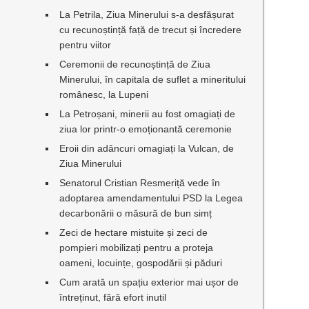
La Petrila, Ziua Minerului s-a desfășurat
cu recunoștință față de trecut și încredere
pentru viitor
Ceremonii de recunoștință de Ziua
Minerului, în capitala de suflet a mineritului
românesc, la Lupeni
La Petroșani, minerii au fost omagiați de
ziua lor printr-o emoționantă ceremonie
Eroii din adâncuri omagiați la Vulcan, de
Ziua Minerului
Senatorul Cristian Resmeriță vede în
adoptarea amendamentului PSD la Legea
decarbonării o măsură de bun simț
Zeci de hectare mistuite și zeci de
pompieri mobilizați pentru a proteja
oameni, locuințe, gospodării și păduri
Cum arată un spațiu exterior mai ușor de
întreținut, fără efort inutil