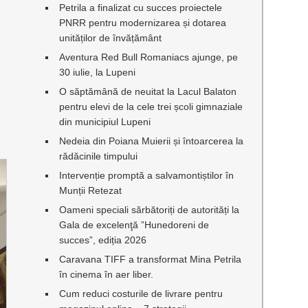
Petrila a finalizat cu succes proiectele
PNRR pentru modernizarea și dotarea
unităților de învățământ
Aventura Red Bull Romaniacs ajunge, pe
30 iulie, la Lupeni
O săptămână de neuitat la Lacul Balaton
pentru elevi de la cele trei școli gimnaziale
din municipiul Lupeni
Nedeia din Poiana Muierii și întoarcerea la
rădăcinile timpului
Intervenție promptă a salvamontiștilor în
Munții Retezat
Oameni speciali sărbătoriți de autorități la
Gala de excelenţă ”Hunedoreni de
succes”, ediția 2026
Caravana TIFF a transformat Mina Petrila
în cinema în aer liber.
Cum reduci costurile de livrare pentru