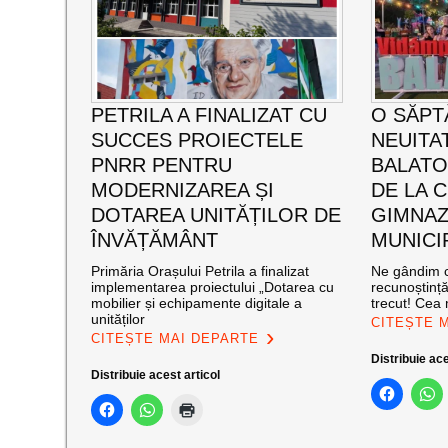
PETRILA A FINALIZAT CU
O SĂPT
SUCCES PROIECTELE
NEUITA
PNRR PENTRU
BALATO
MODERNIZAREA ȘI
DE LA C
DOTAREA UNITĂȚILOR DE
GIMNAZ
ÎNVĂȚĂMÂNT
MUNICI
Primăria Orașului Petrila a finalizat
Ne gândim c
implementarea proiectului „Dotarea cu
recunoștinț
mobilier și echipamente digitale a
trecut! Cea
unităților
CITEȘTE 
CITEȘTE MAI DEPARTE
Distribuie ace
Distribuie acest articol