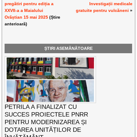
pregătiri pentru ediția a
Investigații medicale
XXVII-a a Maialului
gratuite pentru vulcăneni
»
Orăștian 15 mai 2025
(Știre
anterioară)
ȘTIRI ASEMĂNĂTOARE
PETRILA A FINALIZAT CU
SUCCES PROIECTELE PNRR
PENTRU MODERNIZAREA ȘI
DOTAREA UNITĂȚILOR DE