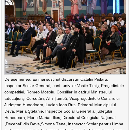
De asemenea, au mai susținut discursuri Cătălin Pîslaru,
Inspector Școlar General, conf. univ. dr Vasile Timiș, Președintele
competiției, Romeo Moșoiu, Consilier în cadrul Ministerului
Educației și Cercetării, Alin Țambă, Vicepreşedintele Consiliului
Judeţean Hunedoara, Lucian Ioan Rus, Primarul Municipiului
Deva, Maria Ştefănie, Inspector Școlar General al judeţului
Hunedoara, Florin Marian Ilieș, Directorul Colegiului Național
„Decebal” din Deva,Simona Țene, Inspector Școlar pentru Limba