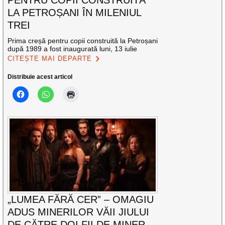
LA PETROȘANI ÎN MILENIUL
TREI
Prima creșă pentru copii construită la Petroșani
după 1989 a fost inaugurată luni, 13 iulie
CITEȘTE MAI DEPARTE
Distribuie acest articol
„LUMEA FĂRĂ CER” – OMAGIU
ADUS MINERILOR VĂII JIULUI
DE CĂTRE DOI FII DE MINER,