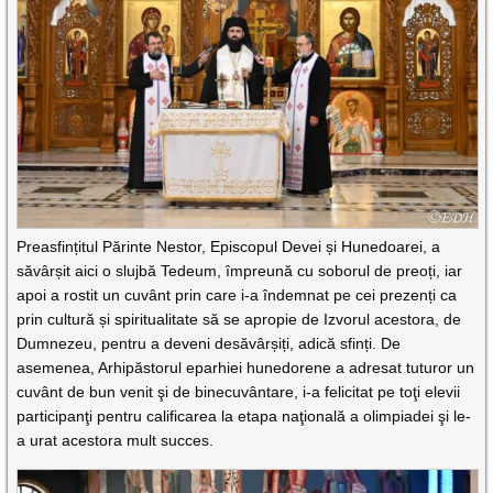
Preasfințitul Părinte Nestor, Episcopul Devei și Hunedoarei, a
săvârșit aici o slujbă Tedeum, împreună cu soborul de preoți, iar
apoi a rostit un cuvânt prin care i-a îndemnat pe cei prezenți ca
prin cultură și spiritualitate să se apropie de Izvorul acestora, de
Dumnezeu, pentru a deveni desăvârșiți, adică sfinți. De
asemenea, Arhipăstorul eparhiei hunedorene a adresat tuturor un
cuvânt de bun venit şi de binecuvântare, i-a felicitat pe toţi elevii
participanţi pentru calificarea la etapa naţională a olimpiadei şi le-
a urat acestora mult succes.