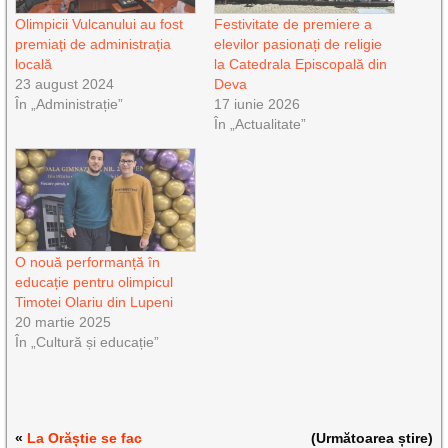
Olimpicii Vulcanului au fost
Festivitate de premiere a
premiați de administrația
elevilor pasionați de religie
locală
la Catedrala Episcopală din
23 august 2024
Deva
În „Administrație”
17 iunie 2026
În „Actualitate”
O nouă performanță în
educație pentru olimpicul
Timotei Olariu din Lupeni
20 martie 2025
În „Cultură și educație”
«
La Orăștie se fac
(Următoarea știre)