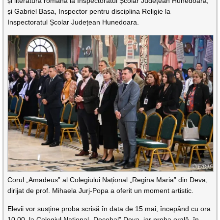
și literatura română la Inspectoratul Școlar Județean Hunedoara,
și Gabriel Basa, Inspector pentru disciplina Religie la
Inspectoratul Școlar Județean Hunedoara.
Corul „Amadeus” al Colegiului Național „Regina Maria” din Deva,
dirijat de prof. Mihaela Jurj-Popa a oferit un moment artistic.
Elevii vor susține proba scrisă în data de 15 mai, începând cu ora
10.00, la Colegiul Național „Decebal” Deva, iar proba orală, în