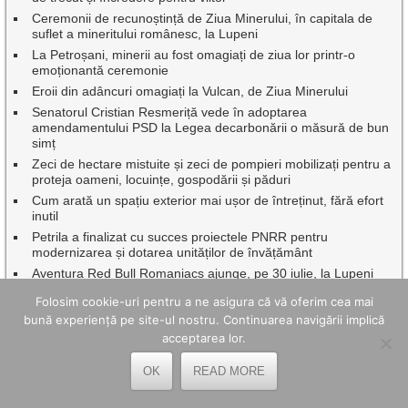
Ceremonii de recunoștință de Ziua Minerului, în capitala de
suflet a mineritului românesc, la Lupeni
La Petroșani, minerii au fost omagiați de ziua lor printr-o
emoționantă ceremonie
Eroii din adâncuri omagiați la Vulcan, de Ziua Minerului
Senatorul Cristian Resmeriță vede în adoptarea
amendamentului PSD la Legea decarbonării o măsură de bun
simț
Zeci de hectare mistuite și zeci de pompieri mobilizați pentru a
proteja oameni, locuințe, gospodării și păduri
Cum arată un spațiu exterior mai ușor de întreținut, fără efort
inutil
Petrila a finalizat cu succes proiectele PNRR pentru
modernizarea și dotarea unităților de învățământ
Aventura Red Bull Romaniacs ajunge, pe 30 iulie, la Lupeni
O săptămână de neuitat la Lacul Balaton pentru elevi de la
Folosim cookie-uri pentru a ne asigura că vă oferim cea mai
cele trei școli gimnaziale din municipiul Lupeni
bună experiență pe site-ul nostru. Continuarea navigării implică
Nedeia din Poiana Muierii și întoarcerea la rădăcinile timpului
acceptarea lor.
Intervenție promptă a salvamontiștilor în Munții Retezat
OK
READ MORE
Oameni speciali sărbătoriți de autorități la Gala de excelenţă
”Hunedoreni de succes”, ediția 2026