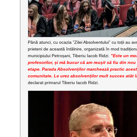
Până atunci, cu ocazia ”Zilei Absolventului” cu toții au a
prieteni de această întâlnire, organizată în mod tradițional
municipiului Petroșani, Tiberiu Iacob Ridzi.
”Este un mom
profesorilor, și mă bucur că am reușit să fiu din nou 
etape. Parada Absolvenților marchează practic acest
comunitate. Le urez absolvenților mult succes atât l
declarat primarul Tiberiu Iacob Ridzi.