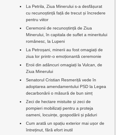
La Petrila, Ziua Minerului s-a desfășurat
cu recunoștință față de trecut și încredere
pentru viitor
Ceremonii de recunoștință de Ziua
Minerului, în capitala de suflet a mineritului
românesc, la Lupeni
La Petroșani, minerii au fost omagiați de
ziua lor printr-o emoționantă ceremonie
Eroii din adâncuri omagiați la Vulcan, de
Ziua Minerului
Senatorul Cristian Resmeriță vede în
adoptarea amendamentului PSD la Legea
decarbonării o măsură de bun simț
Zeci de hectare mistuite și zeci de
pompieri mobilizați pentru a proteja
oameni, locuințe, gospodării și păduri
Cum arată un spațiu exterior mai ușor de
întreținut, fără efort inutil