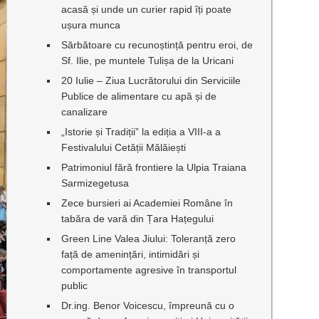
acasă și unde un curier rapid îți poate
ușura munca
Sărbătoare cu recunoștință pentru eroi, de
Sf. Ilie, pe muntele Tulișa de la Uricani
20 Iulie – Ziua Lucrătorului din Serviciile
Publice de alimentare cu apă și de
canalizare
„Istorie și Tradiții” la ediția a VIII-a a
Festivalului Cetății Mălăiești
Patrimoniul fără frontiere la Ulpia Traiana
Sarmizegetusa
Zece bursieri ai Academiei Române în
tabăra de vară din Țara Hațegului
Green Line Valea Jiului: Toleranță zero
față de amenințări, intimidări și
comportamente agresive în transportul
public
Dr.ing. Benor Voicescu, împreună cu o