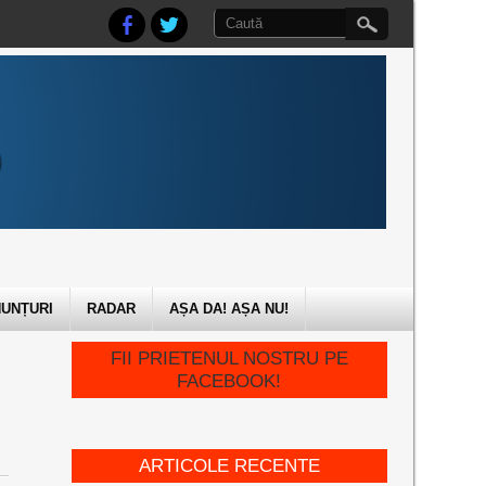
UNȚURI
RADAR
AȘA DA! AȘA NU!
FII PRIETENUL NOSTRU PE
FACEBOOK!
ARTICOLE RECENTE