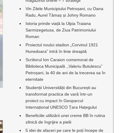
magazinul online – 7 strategii
Vin Zilele Municipiului Petroșani, cu Oana
Radu, Aurel Tămaș și Johny Romano
Istoria prinde viață la Ulpia Traiana
Sarmizegetusa, de Ziua Patrimoniului
Roman
Proiectul noului stadion „Corvinul 1921
Hunedoara” intră în linie dreaptă
Scriitorul Ion Caraion comemorat de
Biblioteca Municipală ,,Valeriu Butulescu”
Petroșani, la 40 de ani de la trecerea sa în
eternitate
Studenții Universității din București au
e
transformat practica de vară într-un
proiect cu impact în Geoparcul
Internațional UNESCO Țara Hațegului
Beneficiile utilizării unei creme BB în rutina
zilnică de îngrijire a pielii
5 idei de afaceri pe care le poți începe de