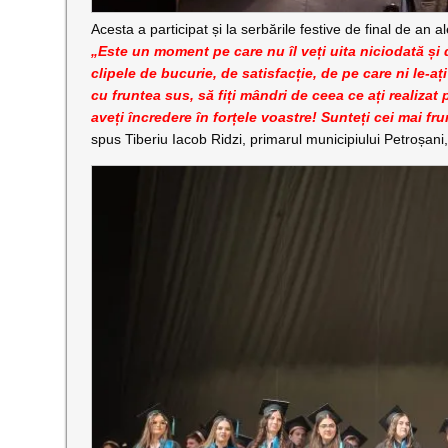
Acesta a participat și la serbările festive de final de an a
„Este un moment pe care nu îl veți uita niciodată și
clipele de bucurie, de satisfacție, de pe care ni le-ați
cu fruntea sus, să fiți mândri de ceea ce ați realiza
aveți încredere în forțele voastre! Sunteți cei mai fr
spus Tiberiu Iacob Ridzi, primarul municipiului Petroșani,