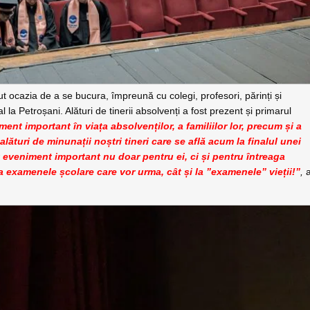
vut ocazia de a se bucura, împreună cu colegi, profesori, părinți și
 la Petroșani. Alături de tinerii absolvenți a fost prezent și primarul
ent important în viața absolvenților, a familiilor lor, precum și a
alături de minunații noștri tineri care se află acum la finalul unei
 eveniment important nu doar pentru ei, ci și pentru întreaga
a examenele școlare care vor urma, cât și la ”examenele” vieții!”
,