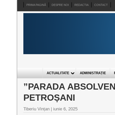
PRIMA PAGINĂ
DESPRE NOI
REDACTIA
CONTACT
ACTUALITATE
ADMINISTRAȚIE
”PARADA ABSOLVENȚ
PETROȘANI
Tiberiu Vințan |
iunie 6, 2025