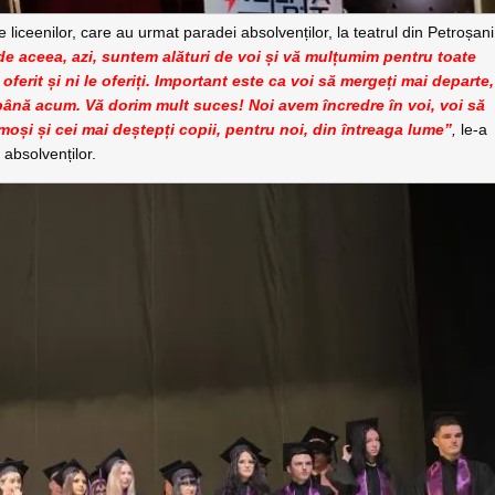
le liceenilor, care au urmat paradei absolvenților, la teatrul din Petroșani
 de aceea, azi, suntem alături de voi și vă mulțumim pentru toate
 oferit și ni le oferiți. Important este ca voi să mergeți mai departe,
t până acum. Vă dorim mult suces! Noi avem încredre în voi, voi să
umoși și cei mai deștepți copii, pentru noi, din întreaga lume”
,
le-a
 absolvenților.