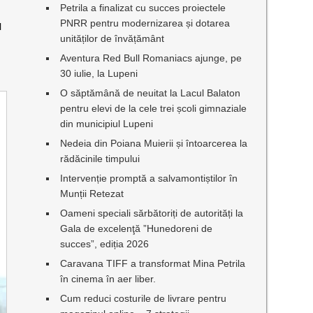
Petrila a finalizat cu succes proiectele
PNRR pentru modernizarea și dotarea
l
unităților de învățământ
Aventura Red Bull Romaniacs ajunge, pe
30 iulie, la Lupeni
O săptămână de neuitat la Lacul Balaton
pentru elevi de la cele trei școli gimnaziale
din municipiul Lupeni
Nedeia din Poiana Muierii și întoarcerea la
rădăcinile timpului
Intervenție promptă a salvamontiștilor în
Munții Retezat
Oameni speciali sărbătoriți de autorități la
Gala de excelenţă ”Hunedoreni de
succes”, ediția 2026
Caravana TIFF a transformat Mina Petrila
în cinema în aer liber.
Cum reduci costurile de livrare pentru