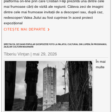
platforma on-line prin care Cristian Filip prezintă una dintre cele
mai frumoase cărți de vizită ale regiunii. Câteva zeci de imagini
dintre cele mai frumoase invitații de a descoperi sau, după caz,
redescoperi Valea Jiului au fost cuprinse în acest proiect
expozițional
CITEȘTE MAI DEPARTE
SPECTACOL DE DANS POPULAR ȘI EXPOZIȚIE FOTO LA PALATUL CULTURAL DIN LUPENI, ÎN PROGRAMUL
ZILELOR CULTURII MAGHIARE
Tiberiu Vințan |
mai 29, 2026
În mai
multe