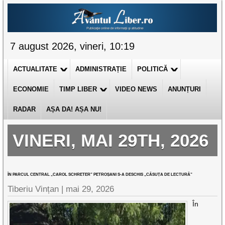
7 august 2026, vineri, 10:19
ACTUALITATE
ADMINISTRAȚIE
POLITICĂ
ECONOMIE
TIMP LIBER
VIDEO NEWS
ANUNȚURI
RADAR
AȘA DA! AȘA NU!
VINERI, MAI 29TH, 2026
ÎN PARCUL CENTRAL „CAROL SCHRETER” PETROȘANI S-A DESCHIS „CĂSUȚA DE LECTURĂ”
Tiberiu Vințan |
mai 29, 2026
În