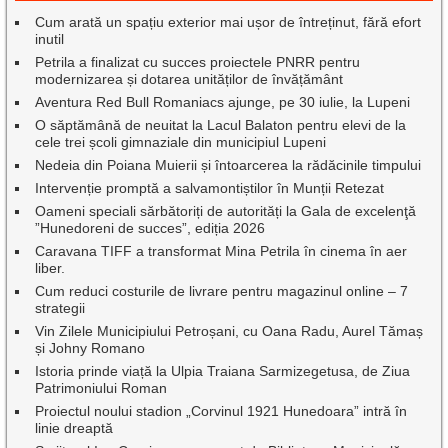
Cum arată un spațiu exterior mai ușor de întreținut, fără efort
inutil
Petrila a finalizat cu succes proiectele PNRR pentru
modernizarea și dotarea unităților de învățământ
Aventura Red Bull Romaniacs ajunge, pe 30 iulie, la Lupeni
O săptămână de neuitat la Lacul Balaton pentru elevi de la
cele trei școli gimnaziale din municipiul Lupeni
Nedeia din Poiana Muierii și întoarcerea la rădăcinile timpului
Intervenție promptă a salvamontiștilor în Munții Retezat
Oameni speciali sărbătoriți de autorități la Gala de excelenţă
”Hunedoreni de succes”, ediția 2026
Caravana TIFF a transformat Mina Petrila în cinema în aer
liber.
Cum reduci costurile de livrare pentru magazinul online – 7
strategii
Vin Zilele Municipiului Petroșani, cu Oana Radu, Aurel Tămaș
și Johny Romano
Istoria prinde viață la Ulpia Traiana Sarmizegetusa, de Ziua
Patrimoniului Roman
Proiectul noului stadion „Corvinul 1921 Hunedoara” intră în
linie dreaptă