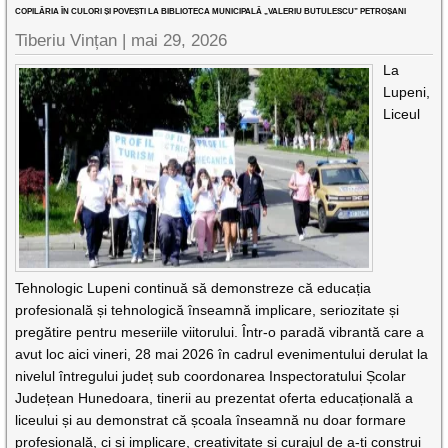
COPILĂRIA ÎN CULORI ȘI POVEȘTI LA BIBLIOTECA MUNICIPALĂ „VALERIU BUTULESCU” PETROȘANI
Tiberiu Vințan |
mai 29, 2026
La
Lupeni,
Liceul
Tehnologic Lupeni continuă să demonstreze că educația
profesională și tehnologică înseamnă implicare, seriozitate și
pregătire pentru meseriile viitorului. Într-o paradă vibrantă care a
avut loc aici vineri, 28 mai 2026 în cadrul evenimentului derulat la
nivelul întregului județ sub coordonarea Inspectoratului Școlar
Județean Hunedoara, tinerii au prezentat oferta educațională a
liceului și au demonstrat că școala înseamnă nu doar formare
profesională, ci și implicare, creativitate și curajul de a-ți construi