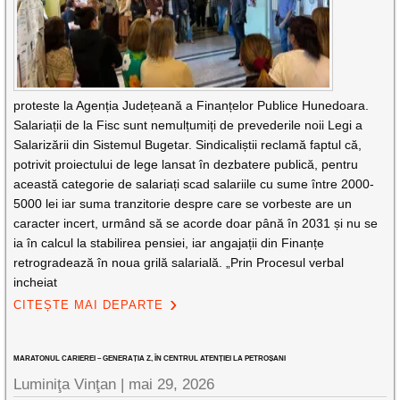
proteste la Agenția Județeană a Finanțelor Publice Hunedoara.
Salariații de la Fisc sunt nemulțumiți de prevederile noii Legi a
Salarizării din Sistemul Bugetar. Sindicaliștii reclamă faptul că,
potrivit proiectului de lege lansat în dezbatere publică, pentru
această categorie de salariați scad salariile cu sume între 2000-
5000 lei iar suma tranzitorie despre care se vorbeste are un
caracter incert, urmând să se acorde doar până în 2031 și nu se
ia în calcul la stabilirea pensiei, iar angajații din Finanțe
retrogradează în noua grilă salarială. „Prin Procesul verbal
incheiat
CITEȘTE MAI DEPARTE
MARATONUL CARIEREI – GENERAȚIA Z, ÎN CENTRUL ATENȚIEI LA PETROȘANI
Luminiţa Vinţan |
mai 29, 2026