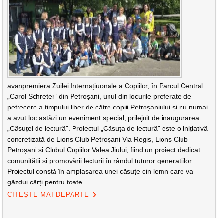
avanpremiera Zuilei Internațiuonale a Copiilor, în Parcul Central
„Carol Schreter” din Petroșani, unul din locurile preferate de
petrecere a timpului liber de către copiii Petroșaniului și nu numai
a avut loc astăzi un eveniment special, prilejuit de inaugurarea
„Căsuței de lectură”. Proiectul „Căsuța de lectură” este o inițiativă
concretizată de Lions Club Petroșani Via Regis, Lions Club
Petroșani și Clubul Copiilor Valea Jiului, fiind un proiect dedicat
comunității și promovării lecturii în rândul tuturor generațiilor.
Proiectul constă în amplasarea unei căsuțe din lemn care va
găzdui cărți pentru toate
CITEȘTE MAI DEPARTE