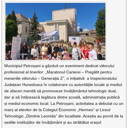
Municipiul Petroșani a găzduit un eveniment dedicat viitorului
profesional al tinerilor: „Maratonul Carierei – Pregătit pentru
meseriile viitorului – Generația Z”, o inițiativă a Inspectoratului
Județean Hunedoara în colaborare cu autoritățile locale și mediul
de afaceri menită să promoveze învățământul tehnologic dual,
dar și să întărească legătura dintre școală, administrația publică
și mediul economic local. La Petroșani, activitatea a debutat cu un
marș al elevilor de la Colegiul Economic „Hermes” și Liceul
Tehnologic „Dimitrie Leonida” din localitate. Aceștia au pornit de la
sediile instituțiilor de învățământ și au străbătut orașul