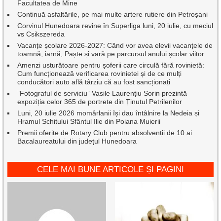
Facultatea de Mine
Continuă asfaltările, pe mai multe artere rutiere din Petroșani
Corvinul Hunedoara revine în Superliga luni, 20 iulie, cu meciul
vs Csikszereda
Vacanțe școlare 2026-2027: Când vor avea elevii vacanțele de
toamnă, iarnă, Paște și vară pe parcursul anului școlar viitor
Amenzi usturătoare pentru șoferii care circulă fără rovinietă:
Cum funcționează verificarea rovinietei și de ce mulți
conducători auto află târziu că au fost sancționați
”Fotograful de serviciu” Vasile Laurențiu Sorin prezintă
expoziția celor 365 de portrete din Ținutul Petrilenilor
Luni, 20 iulie 2026 momârlanii își dau întâlnire la Nedeia și
Hramul Schitului Sfântul Ilie din Poiana Muierii
Premii oferite de Rotary Club pentru absolvenții de 10 ai
Bacalaureatului din județul Hunedoara
CELE MAI BUNE ARTICOLE ȘI PAGINI