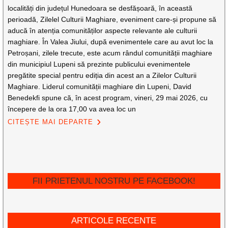
localități din județul Hunedoara se desfășoară, în această
perioadă, Zilelel Culturii Maghiare, eveniment care-și propune să
aducă în atenția comunităților aspecte relevante ale culturii
maghiare. În Valea Jiului, după evenimentele care au avut loc la
Petroșani, zilele trecute, este acum rândul comunității maghiare
din municipiul Lupeni să prezinte publicului evenimentele
pregătite special pentru ediția din acest an a Zilelor Culturii
Maghiare. Liderul comunității maghiare din Lupeni, David
Benedekfi spune că, în acest program, vineri, 29 mai 2026, cu
începere de la ora 17,00 va avea loc un
CITEȘTE MAI DEPARTE
FII PRIETENUL NOSTRU PE FACEBOOK!
ARTICOLE RECENTE