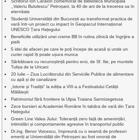
Scriitorul Ion Caraion comemorat de Biblioteca Municipală
,,Valeriu Butulescu” Petroșani, la 40 de ani de la trecerea sa în
eternitate
Studenții Universității din București au transformat practica de
vară într-un proiect cu impact în Geoparcul Internațional
UNESCO Țara Hațegului
Beneficiile utilizării unei creme BB în rutina zilnică de îngrijire a
pielii
5 idei de afaceri pe care le poți începe de acasă și unde un
curier rapid îți poate ușura munca
Sărbătoare cu recunoștință pentru eroi, de Sf. Ilie, pe muntele
Tulișa de la Uricani
20 Iulie – Ziua Lucrătorului din Serviciile Publice de alimentare
cu apă și de canalizare
„Istorie și Tradiții” la ediția a VIII-a a Festivalului Cetății
Mălăiești
Patrimoniul fără frontiere la Ulpia Traiana Sarmizegetusa
Zece bursieri ai Academiei Române în tabăra de vară din Țara
Hațegului
Green Line Valea Jiului: Toleranță zero față de amenințări,
intimidări și comportamente agresive în transportul public
Dr.ing. Benor Voicescu, împreună cu o seamă de profesori
emeriți ai Universității din Petroșani au fost onorați de