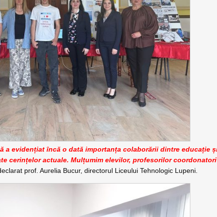
 a evidențiat încă o dată importanța colaborării dintre educație ș
te cerințelor actuale. Mulțumim elevilor, profesorilor coordonatori
eclarat prof. Aurelia Bucur, directorul Liceului Tehnologic Lupeni.