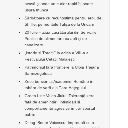
acasă și unde un curier rapid îți poate
ușura munca
Sărbătoare cu recunoștință pentru eroi, de
Sf. Ilie, pe muntele Tulișa de la Uricani
20 Iulie – Ziua Lucrătorului din Serviciile
Publice de alimentare cu apă și de
canalizare
„Istorie și Tradiții” la ediția a VIII-a a
Festivalului Cetății Mălăiești
Patrimoniul fără frontiere la Ulpia Traiana
Sarmizegetusa
Zece bursieri ai Academiei Române în
tabăra de vară din Țara Hațegului
Green Line Valea Jiului: Toleranță zero
față de amenințări, intimidări și
comportamente agresive în transportul
public
Dr.ing. Benor Voicescu, împreună cu o