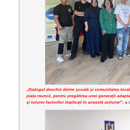
„Dialogul deschis dintre școală și comunitatea locală
piața muncii, pentru pregătirea unei generații adapta
și tuturor factorilor implicați în această acțiune!”,
a d