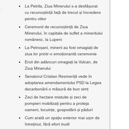
La Petrila, Ziua Minerului s-a desfășurat
cu recunoștință față de trecut și încredere
pentru viitor
Ceremonii de recunoștință de Ziua
Minerului, în capitala de suflet a mineritului
românesc, la Lupeni
La Petroșani, minerii au fost omagiați de
ziua lor printr-o emoționantă ceremonie
Eroii din adâncuri omagiați la Vulcan, de
Ziua Minerului
Senatorul Cristian Resmeriță vede în
adoptarea amendamentului PSD la Legea
decarbonării o măsură de bun simț
Zeci de hectare mistuite și zeci de
pompieri mobilizați pentru a proteja
oameni, locuințe, gospodării și păduri
Cum arată un spațiu exterior mai ușor de
întreținut, fără efort inutil