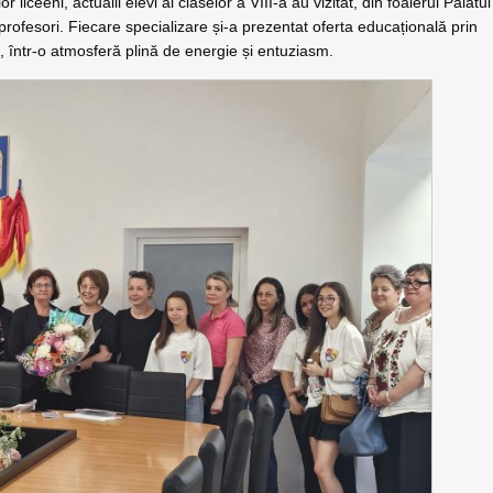
 liceeni, actualii elevi ai claselor a VIII-a au vizitat, din foaierul Palatul
 profesori. Fiecare specializare și-a prezentat oferta educațională prin
ve, într-o atmosferă plină de energie și entuziasm.