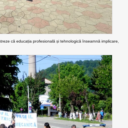
treze că educația profesională și tehnologică înseamnă implicare,