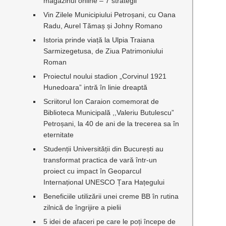
magazinul online – 7 strategii
Vin Zilele Municipiului Petroșani, cu Oana
Radu, Aurel Tămaș și Johny Romano
Istoria prinde viață la Ulpia Traiana
Sarmizegetusa, de Ziua Patrimoniului
Roman
Proiectul noului stadion „Corvinul 1921
Hunedoara” intră în linie dreaptă
Scriitorul Ion Caraion comemorat de
Biblioteca Municipală ,,Valeriu Butulescu”
Petroșani, la 40 de ani de la trecerea sa în
eternitate
Studenții Universității din București au
transformat practica de vară într-un
proiect cu impact în Geoparcul
Internațional UNESCO Țara Hațegului
Beneficiile utilizării unei creme BB în rutina
zilnică de îngrijire a pielii
5 idei de afaceri pe care le poți începe de