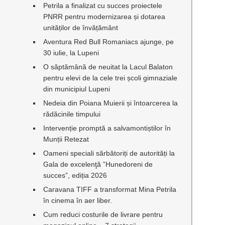
Petrila a finalizat cu succes proiectele
PNRR pentru modernizarea și dotarea
unităților de învățământ
Aventura Red Bull Romaniacs ajunge, pe
30 iulie, la Lupeni
O săptămână de neuitat la Lacul Balaton
pentru elevi de la cele trei școli gimnaziale
din municipiul Lupeni
Nedeia din Poiana Muierii și întoarcerea la
rădăcinile timpului
Intervenție promptă a salvamontiștilor în
Munții Retezat
Oameni speciali sărbătoriți de autorități la
Gala de excelenţă ”Hunedoreni de
succes”, ediția 2026
Caravana TIFF a transformat Mina Petrila
în cinema în aer liber.
Cum reduci costurile de livrare pentru