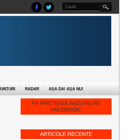
UNȚURI
RADAR
AȘA DA! AȘA NU!
FII PRIETENUL NOSTRU PE
FACEBOOK!
ARTICOLE RECENTE