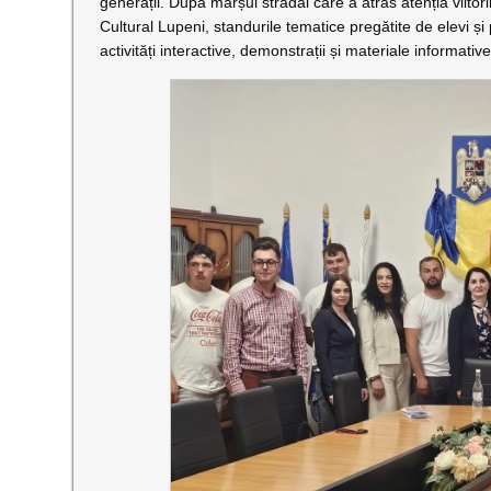
generații. După marșul stradal care a atras atenția viitorilor
Cultural Lupeni, standurile tematice pregătite de elevi și
activități interactive, demonstrații și materiale informati