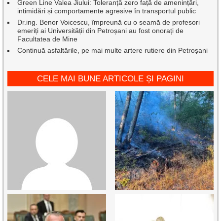
Green Line Valea Jiului: Toleranță zero față de amenințări,
intimidări și comportamente agresive în transportul public
Dr.ing. Benor Voicescu, împreună cu o seamă de profesori
emeriți ai Universității din Petroșani au fost onorați de
Facultatea de Mine
Continuă asfaltările, pe mai multe artere rutiere din Petroșani
CELE MAI BUNE ARTICOLE ȘI PAGINI