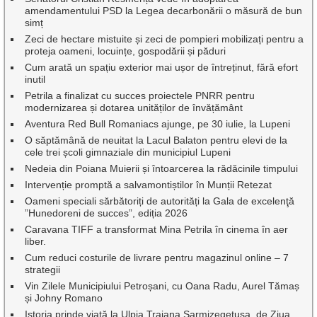
amendamentului PSD la Legea decarbonării o măsură de bun
simț
Zeci de hectare mistuite și zeci de pompieri mobilizați pentru a
proteja oameni, locuințe, gospodării și păduri
Cum arată un spațiu exterior mai ușor de întreținut, fără efort
inutil
Petrila a finalizat cu succes proiectele PNRR pentru
modernizarea și dotarea unităților de învățământ
Aventura Red Bull Romaniacs ajunge, pe 30 iulie, la Lupeni
O săptămână de neuitat la Lacul Balaton pentru elevi de la
cele trei școli gimnaziale din municipiul Lupeni
Nedeia din Poiana Muierii și întoarcerea la rădăcinile timpului
Intervenție promptă a salvamontiștilor în Munții Retezat
Oameni speciali sărbătoriți de autorități la Gala de excelenţă
”Hunedoreni de succes”, ediția 2026
Caravana TIFF a transformat Mina Petrila în cinema în aer
liber.
Cum reduci costurile de livrare pentru magazinul online – 7
strategii
Vin Zilele Municipiului Petroșani, cu Oana Radu, Aurel Tămaș
și Johny Romano
Istoria prinde viață la Ulpia Traiana Sarmizegetusa, de Ziua