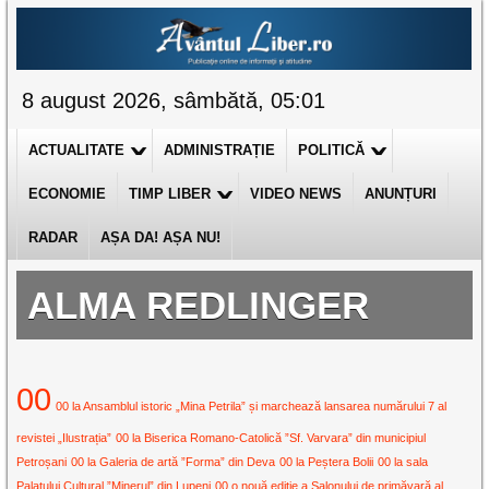
8 august 2026, sâmbătă, 05:01
ACTUALITATE
ADMINISTRAȚIE
POLITICĂ
ECONOMIE
TIMP LIBER
VIDEO NEWS
ANUNȚURI
RADAR
AȘA DA! AȘA NU!
ALMA REDLINGER
00
00 la Ansamblul istoric „Mina Petrila” și marchează lansarea numărului 7 al
revistei „Ilustrația”
00 la Biserica Romano-Catolică ”Sf. Varvara” din municipiul
Petroșani
00 la Galeria de artă ”Forma” din Deva
00 la Peștera Bolii
00 la sala
Palatului Cultural ”Minerul” din Lupeni
00 o nouă ediție a Salonului de primăvară al