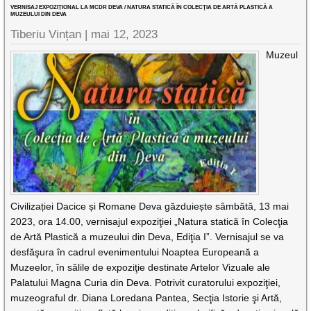
VERNISAJ EXPOZIȚIONAL LA MCDR DEVA / NATURA STATICĂ ÎN COLECŢIA DE ARTĂ PLASTICĂ A
MUZEULUI DIN DEVA
Tiberiu Vințan |
mai 12, 2023
Muzeul
Civilizației Dacice și Romane Deva găzduiește sâmbătă, 13 mai
2023, ora 14.00, vernisajul expoziţiei „Natura statică în Colecţia
de Artă Plastică a muzeului din Deva, Ediţia I”. Vernisajul se va
desfăşura în cadrul evenimentului Noaptea Europeană a
Muzeelor, în sălile de expoziţie destinate Artelor Vizuale ale
Palatului Magna Curia din Deva. Potrivit curatorului expoziţiei,
muzeograful dr. Diana Loredana Pantea, Secţia Istorie şi Artă,