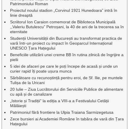
Patrimoniului Roman
Proiectul noului stadion „Corvinul 1921 Hunedoara” intră în
linie dreaptă
Scriitorul Ion Caraion comemorat de Biblioteca Municipală
,,Valeriu Butulescu” Petroșani, la 40 de ani de la trecerea sa în
eternitate
Studenții Universității din București au transformat practica de
vară într-un proiect cu impact în Geoparcul Internațional
UNESCO Țara Hațegului
Beneficiile utilizării unei creme BB în rutina zilnică de îngrijire a
pielii
5 idei de afaceri pe care le poți începe de acasă și unde un
curier rapid îți poate ușura munca
Sărbătoare cu recunoștință pentru eroi, de Sf. Ilie, pe muntele
Tulișa de la Uricani
20 Iulie – Ziua Lucrătorului din Serviciile Publice de alimentare
cu apă și de canalizare
„Istorie și Tradiții” la ediția a VIII-a a Festivalului Cetății
Mălăiești
Patrimoniul fără frontiere la Ulpia Traiana Sarmizegetusa
Zece bursieri ai Academiei Române în tabăra de vară din Țara
Hațegului