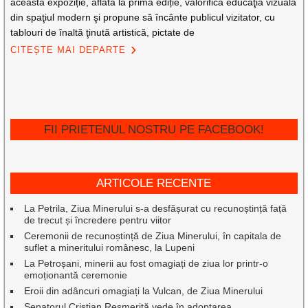
această expoziție, aflată la prima ediție, valorifică educaţia vizuală
din spaţiul modern şi propune să încânte publicul vizitator, cu
tablouri de înaltă ţinută artistică, pictate de
CITEȘTE MAI DEPARTE
FII PRIETENUL NOSTRU PE FACEBOOK!
ARTICOLE RECENTE
La Petrila, Ziua Minerului s-a desfășurat cu recunoștință față
de trecut și încredere pentru viitor
Ceremonii de recunoștință de Ziua Minerului, în capitala de
suflet a mineritului românesc, la Lupeni
La Petroșani, minerii au fost omagiați de ziua lor printr-o
emoționantă ceremonie
Eroii din adâncuri omagiați la Vulcan, de Ziua Minerului
Senatorul Cristian Resmeriță vede în adoptarea