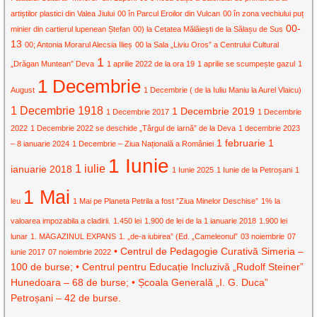
artiștilor plastici din Valea Jiului
00 în Parcul Eroilor din Vulcan
00 în zona vechiului puț
00-
minier din cartierul lupenean Ștefan
00) la Cetatea Mălăiești de la Sălașu de Sus
13
00; Antonia Morarul Alecsia Ilieș
00 la Sala „Liviu Oros” a Centrului Cultural
1
„Drăgan Muntean” Deva
1 aprilie 2022 de la ora 19
1 aprilie se scumpește gazul
1
1 Decembrie
August
1 Decembrie ( de la Iuliu Maniu la Aurel Vlaicu)
1 Decembrie 1918
1 Decembrie 2019
1 Decembrie 2017
1 Decembrie
2022
1 Decembrie 2022 se deschide „Târgul de iarnă” de la Deva
1 decembrie 2023
1 februarie
1
– 8 ianuarie 2024
1 Decembrie – Ziua Națională a României
1 Iunie
1 iulie
ianuarie 2018
1 Iunie 2025
1 Iunie de la Petroșani
1
1 Mai
leu
1 Mai pe Planeta Petrila a fost ”Ziua Minelor Deschise”
1% la
valoarea impozabila a cladirii.
1.450 lei
1.900 de lei de la 1 ianuarie 2018
1.900 lei
lunar
1. MAGAZINUL EXPANS
1. „de-a iubirea” (Ed. „Cameleonul”
03 noiembrie
07
• Centrul de Pedagogie Curativă Simeria –
iunie 2017
07 noiembrie 2022
100 de burse; • Centrul pentru Educație Incluzivă „Rudolf Steiner”
Hunedoara – 68 de burse; • Școala Generală „I. G. Duca”
Petroșani – 42 de burse.