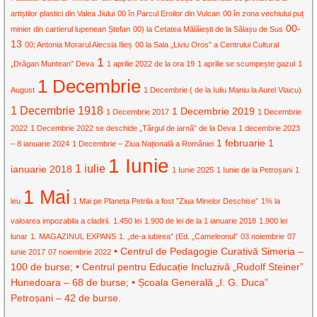
artiștilor plastici din Valea Jiului
00 în Parcul Eroilor din Vulcan
00 în zona vechiului puț
00-
minier din cartierul lupenean Ștefan
00) la Cetatea Mălăiești de la Sălașu de Sus
13
00; Antonia Morarul Alecsia Ilieș
00 la Sala „Liviu Oros” a Centrului Cultural
1
„Drăgan Muntean” Deva
1 aprilie 2022 de la ora 19
1 aprilie se scumpește gazul
1
1 Decembrie
August
1 Decembrie ( de la Iuliu Maniu la Aurel Vlaicu)
1 Decembrie 1918
1 Decembrie 2019
1 Decembrie 2017
1 Decembrie
2022
1 Decembrie 2022 se deschide „Târgul de iarnă” de la Deva
1 decembrie 2023
1 februarie
1
– 8 ianuarie 2024
1 Decembrie – Ziua Națională a României
1 Iunie
1 iulie
ianuarie 2018
1 Iunie 2025
1 Iunie de la Petroșani
1
1 Mai
leu
1 Mai pe Planeta Petrila a fost ”Ziua Minelor Deschise”
1% la
valoarea impozabila a cladirii.
1.450 lei
1.900 de lei de la 1 ianuarie 2018
1.900 lei
lunar
1. MAGAZINUL EXPANS
1. „de-a iubirea” (Ed. „Cameleonul”
03 noiembrie
07
• Centrul de Pedagogie Curativă Simeria –
iunie 2017
07 noiembrie 2022
100 de burse; • Centrul pentru Educație Incluzivă „Rudolf Steiner”
Hunedoara – 68 de burse; • Școala Generală „I. G. Duca”
Petroșani – 42 de burse.