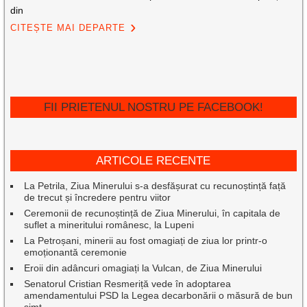
din
CITEȘTE MAI DEPARTE
FII PRIETENUL NOSTRU PE FACEBOOK!
ARTICOLE RECENTE
La Petrila, Ziua Minerului s-a desfășurat cu recunoștință față
de trecut și încredere pentru viitor
Ceremonii de recunoștință de Ziua Minerului, în capitala de
suflet a mineritului românesc, la Lupeni
La Petroșani, minerii au fost omagiați de ziua lor printr-o
emoționantă ceremonie
Eroii din adâncuri omagiați la Vulcan, de Ziua Minerului
Senatorul Cristian Resmeriță vede în adoptarea
amendamentului PSD la Legea decarbonării o măsură de bun