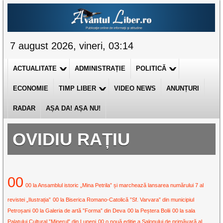
7 august 2026, vineri, 03:14
ACTUALITATE
ADMINISTRAȚIE
POLITICĂ
ECONOMIE
TIMP LIBER
VIDEO NEWS
ANUNȚURI
RADAR
AȘA DA! AȘA NU!
OVIDIU RAȚIU
00
00 la Ansamblul istoric „Mina Petrila” și marchează lansarea numărului 7 al
revistei „Ilustrația”
00 la Biserica Romano-Catolică ”Sf. Varvara” din municipiul
Petroșani
00 la Galeria de artă ”Forma” din Deva
00 la Peștera Bolii
00 la sala
Palatului Cultural ”Minerul” din Lupeni
00 o nouă ediție a Salonului de primăvară al