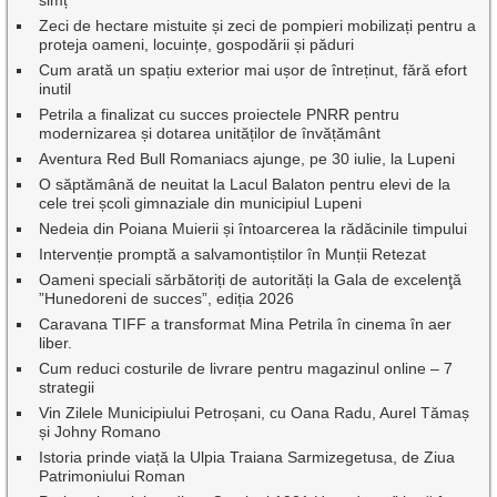
simț
Zeci de hectare mistuite și zeci de pompieri mobilizați pentru a
proteja oameni, locuințe, gospodării și păduri
Cum arată un spațiu exterior mai ușor de întreținut, fără efort
inutil
Petrila a finalizat cu succes proiectele PNRR pentru
modernizarea și dotarea unităților de învățământ
Aventura Red Bull Romaniacs ajunge, pe 30 iulie, la Lupeni
O săptămână de neuitat la Lacul Balaton pentru elevi de la
cele trei școli gimnaziale din municipiul Lupeni
Nedeia din Poiana Muierii și întoarcerea la rădăcinile timpului
Intervenție promptă a salvamontiștilor în Munții Retezat
Oameni speciali sărbătoriți de autorități la Gala de excelenţă
”Hunedoreni de succes”, ediția 2026
Caravana TIFF a transformat Mina Petrila în cinema în aer
liber.
Cum reduci costurile de livrare pentru magazinul online – 7
strategii
Vin Zilele Municipiului Petroșani, cu Oana Radu, Aurel Tămaș
și Johny Romano
Istoria prinde viață la Ulpia Traiana Sarmizegetusa, de Ziua
Patrimoniului Roman