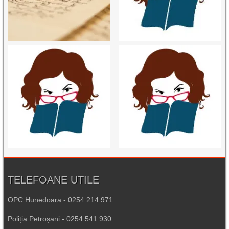
TELEFOANE UTILE
OPC Hunedoara - 0254.214.971
Poliția Petroșani - 0254.541.930