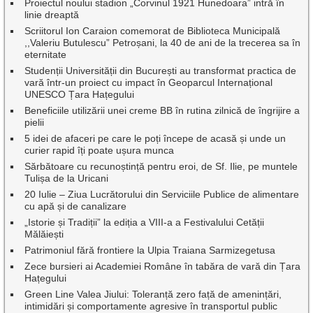
Proiectul noului stadion „Corvinul 1921 Hunedoara” intră în
linie dreaptă
Scriitorul Ion Caraion comemorat de Biblioteca Municipală
,,Valeriu Butulescu” Petroșani, la 40 de ani de la trecerea sa în
eternitate
Studenții Universității din București au transformat practica de
vară într-un proiect cu impact în Geoparcul Internațional
UNESCO Țara Hațegului
Beneficiile utilizării unei creme BB în rutina zilnică de îngrijire a
pielii
5 idei de afaceri pe care le poți începe de acasă și unde un
curier rapid îți poate ușura munca
Sărbătoare cu recunoștință pentru eroi, de Sf. Ilie, pe muntele
Tulișa de la Uricani
20 Iulie – Ziua Lucrătorului din Serviciile Publice de alimentare
cu apă și de canalizare
„Istorie și Tradiții” la ediția a VIII-a a Festivalului Cetății
Mălăiești
Patrimoniul fără frontiere la Ulpia Traiana Sarmizegetusa
Zece bursieri ai Academiei Române în tabăra de vară din Țara
Hațegului
Green Line Valea Jiului: Toleranță zero față de amenințări,
intimidări și comportamente agresive în transportul public