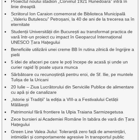
Proiectul noului stadion „Corvinul 1921 Hunedoara” intră în
linie dreaptă
Scriitorul Ion Caraion comemorat de Biblioteca Municipală
,,Valeriu Butulescu” Petroșani, la 40 de ani de la trecerea sa în
eternitate
Studenții Universității din București au transformat practica de
vară într-un proiect cu impact în Geoparcul Internațional
UNESCO Țara Hațegului
Beneficiile utilizării unei creme BB în rutina zilnică de îngrijire a
pielii
5 idei de afaceri pe care le poți începe de acasă și unde un
curier rapid îți poate ușura munca
Sărbătoare cu recunoștință pentru eroi, de Sf. Ilie, pe muntele
Tulișa de la Uricani
20 Iulie – Ziua Lucrătorului din Serviciile Publice de alimentare
cu apă și de canalizare
„Istorie și Tradiții” la ediția a VIII-a a Festivalului Cetății
Mălăiești
Patrimoniul fără frontiere la Ulpia Traiana Sarmizegetusa
Zece bursieri ai Academiei Române în tabăra de vară din Țara
Hațegului
Green Line Valea Jiului: Toleranță zero față de amenințări,
intimidări și comportamente agresive în transportul public