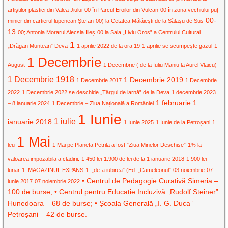
artiștilor plastici din Valea Jiului
00 în Parcul Eroilor din Vulcan
00 în zona vechiului puț
00-
minier din cartierul lupenean Ștefan
00) la Cetatea Mălăiești de la Sălașu de Sus
13
00; Antonia Morarul Alecsia Ilieș
00 la Sala „Liviu Oros” a Centrului Cultural
1
„Drăgan Muntean” Deva
1 aprilie 2022 de la ora 19
1 aprilie se scumpește gazul
1
1 Decembrie
August
1 Decembrie ( de la Iuliu Maniu la Aurel Vlaicu)
1 Decembrie 1918
1 Decembrie 2019
1 Decembrie 2017
1 Decembrie
2022
1 Decembrie 2022 se deschide „Târgul de iarnă” de la Deva
1 decembrie 2023
1 februarie
1
– 8 ianuarie 2024
1 Decembrie – Ziua Națională a României
1 Iunie
1 iulie
ianuarie 2018
1 Iunie 2025
1 Iunie de la Petroșani
1
1 Mai
leu
1 Mai pe Planeta Petrila a fost ”Ziua Minelor Deschise”
1% la
valoarea impozabila a cladirii.
1.450 lei
1.900 de lei de la 1 ianuarie 2018
1.900 lei
lunar
1. MAGAZINUL EXPANS
1. „de-a iubirea” (Ed. „Cameleonul”
03 noiembrie
07
• Centrul de Pedagogie Curativă Simeria –
iunie 2017
07 noiembrie 2022
100 de burse; • Centrul pentru Educație Incluzivă „Rudolf Steiner”
Hunedoara – 68 de burse; • Școala Generală „I. G. Duca”
Petroșani – 42 de burse.