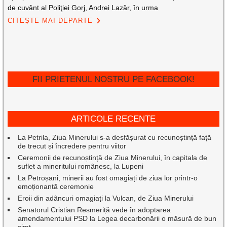
de cuvânt al Poliţiei Gorj, Andrei Lazăr, în urma
CITEȘTE MAI DEPARTE
FII PRIETENUL NOSTRU PE FACEBOOK!
ARTICOLE RECENTE
La Petrila, Ziua Minerului s-a desfășurat cu recunoștință față
de trecut și încredere pentru viitor
Ceremonii de recunoștință de Ziua Minerului, în capitala de
suflet a mineritului românesc, la Lupeni
La Petroșani, minerii au fost omagiați de ziua lor printr-o
emoționantă ceremonie
Eroii din adâncuri omagiați la Vulcan, de Ziua Minerului
Senatorul Cristian Resmeriță vede în adoptarea
amendamentului PSD la Legea decarbonării o măsură de bun