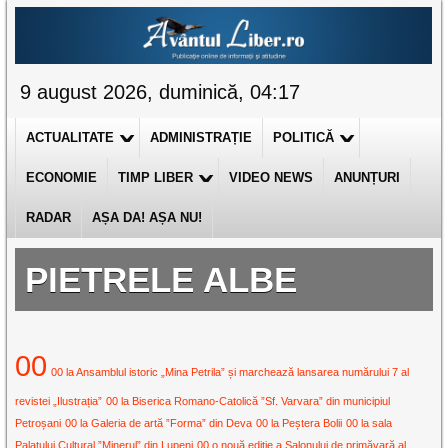
9 august 2026, duminică, 04:17
ACTUALITATE
ADMINISTRAȚIE
POLITICĂ
ECONOMIE
TIMP LIBER
VIDEO NEWS
ANUNȚURI
RADAR
AȘA DA! AȘA NU!
PIETRELE ALBE
00
00 la Ansamblul istoric „Mina Petrila” și marchează lansarea numărului 7 al
revistei „Ilustrația”
00 la Biserica Romano-Catolică ”Sf. Varvara” din municipiul
Petroșani
00 la Galeria de artă ”Forma” din Deva
00 la Peștera Bolii
00 la sala
Palatului Cultural ”Minerul” din Lupeni
00 o nouă ediție a Salonului de primăvară al