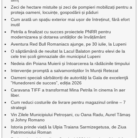
simț
Zeci de hectare mistuite și zeci de pompieri mobilizați pentru a
proteja oameni, locuințe, gospodării și păduri
Cum arată un spațiu exterior mai ușor de întreținut, fără efort
inutil
Petrila a finalizat cu succes proiectele PNRR pentru
modernizarea și dotarea unităților de învățământ
Aventura Red Bull Romaniacs ajunge, pe 30 iulie, la Lupeni
O săptămână de neuitat la Lacul Balaton pentru elevi de la
cele trei școli gimnaziale din municipiul Lupeni
Nedeia din Poiana Muierii și întoarcerea la rădăcinile timpului
Intervenție promptă a salvamontiștilor în Munții Retezat
Oameni speciali sărbătoriți de autorități la Gala de excelenţă
”Hunedoreni de succes”, ediția 2026
Caravana TIFF a transformat Mina Petrila în cinema în aer
liber.
Cum reduci costurile de livrare pentru magazinul online – 7
strategii
Vin Zilele Municipiului Petroșani, cu Oana Radu, Aurel Tămaș
și Johny Romano
Istoria prinde viață la Ulpia Traiana Sarmizegetusa, de Ziua
Patrimoniului Roman