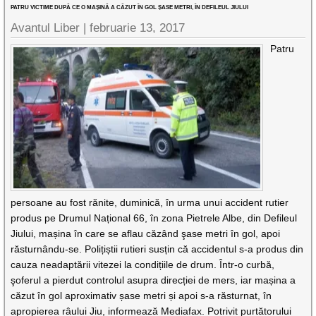
PATRU VICTIME DUPĂ CE O MAȘINĂ A CĂZUT ÎN GOL ȘASE METRI, ÎN DEFILEUL JIULUI
Avantul Liber |
februarie 13, 2017
Patru
persoane au fost rănite, duminică, în urma unui accident rutier
produs pe Drumul Național 66, în zona Pietrele Albe, din Defileul
Jiului, mașina în care se aflau căzând şase metri în gol, apoi
răsturnându-se. Polițiștii rutieri susțin că accidentul s-a produs din
cauza neadaptării vitezei la condițiile de drum. Într-o curbă,
şoferul a pierdut controlul asupra direcției de mers, iar mașina a
căzut în gol aproximativ șase metri și apoi s-a răsturnat, în
apropierea râului Jiu, informează Mediafax. Potrivit purtătorului