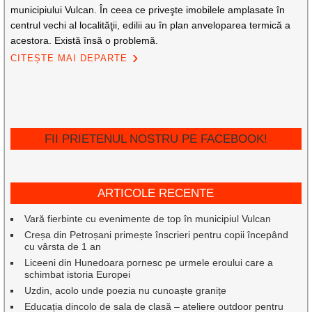
municipiului Vulcan. În ceea ce priveşte imobilele amplasate în
centrul vechi al localităţii, edilii au în plan anveloparea termică a
acestora. Există însă o problemă.
CITEȘTE MAI DEPARTE
FII PRIETENUL NOSTRU PE FACEBOOK!
ARTICOLE RECENTE
Vară fierbinte cu evenimente de top în municipiul Vulcan
Creșa din Petroșani primește înscrieri pentru copii începând
cu vârsta de 1 an
Liceeni din Hunedoara pornesc pe urmele eroului care a
schimbat istoria Europei
Uzdin, acolo unde poezia nu cunoaște granițe
Educația dincolo de sala de clasă – ateliere outdoor pentru