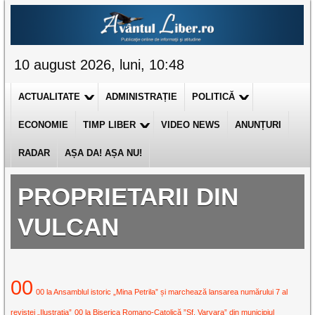
10 august 2026, luni, 10:48
ACTUALITATE
ADMINISTRAȚIE
POLITICĂ
ECONOMIE
TIMP LIBER
VIDEO NEWS
ANUNȚURI
RADAR
AȘA DA! AȘA NU!
PROPRIETARII DIN
VULCAN
00
00 la Ansamblul istoric „Mina Petrila” și marchează lansarea numărului 7 al
revistei „Ilustrația”
00 la Biserica Romano-Catolică ”Sf. Varvara” din municipiul