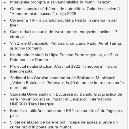
Intervenție promptă a salvamontiștilor în Munții Retezat
Oameni speciali sărbătoriți de autorități la Gala de excelenţă
”Hunedoreni de succes”, ediția 2026
Caravana TIFF a transformat Mina Petrila în cinema în aer
liber.
Cum reduci costurile de livrare pentru magazinul online – 7
strategii
Vin Zilele Municipiului Petroșani, cu Oana Radu, Aurel Tămaș
și Johny Romano
Istoria prinde viață la Ulpia Traiana Sarmizegetusa, de Ziua
Patrimoniului Roman
Proiectul noului stadion „Corvinul 1921 Hunedoara” intră în
linie dreaptă
Scriitorul Ion Caraion comemorat de Biblioteca Municipală
,,Valeriu Butulescu” Petroșani, la 40 de ani de la trecerea sa în
eternitate
Studenții Universității din București au transformat practica de
vară într-un proiect cu impact în Geoparcul Internațional
UNESCO Țara Hațegului
Beneficiile utilizării unei creme BB în rutina zilnică de îngrijire a
pielii
5 idei de afaceri pe care le poți începe de acasă și unde un
curier rapid îți poate ușura munca