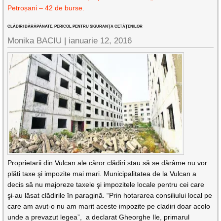
Petroșani – 42 de burse.
CLĂDIRI DĂRĂPĂNATE, PERICOL PENTRU SIGURANŢA CETĂŢENILOR
Monika BACIU |
ianuarie 12, 2016
Proprietarii din Vulcan ale căror clădiri stau să se dărâme nu vor
plăti taxe şi impozite mai mari. Municipalitatea de la Vulcan a
decis să nu majoreze taxele şi impozitele locale pentru cei care
şi-au lăsat clădirile în paragină. “Prin hotararea consiliului local pe
care am avut-o nu am marit aceste impozite pe cladiri doar acolo
unde a prevazut legea”, a declarat Gheorghe Ile, primarul