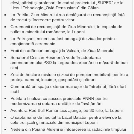
elevi, părinți și profesori, în cadrul proiectului „SUPER” de la
Liceul Tehnologic „Ovid Densușianu” din Călan
La Petrila, Ziua Minerului s-a desfășurat cu recunoștință față
de trecut și încredere pentru viitor
Ceremonii de recunoștință de Ziua Minerului, în capitala de
suflet a mineritului românesc, la Lupeni
La Petroșani, minerii au fost omagiați de ziua lor printr-o
emoționantă ceremonie
Eroii din adâncuri omagiați la Vulcan, de Ziua Minerului
Senatorul Cristian Resmeriță vede în adoptarea
amendamentului PSD la Legea decarbonării o măsură de bun
simț
Zeci de hectare mistuite și zeci de pompieri mobilizați pentru a
proteja oameni, locuințe, gospodării și păduri
Cum arată un spațiu exterior mai ușor de întreținut, fără efort
inutil
Petrila a finalizat cu succes proiectele PNRR pentru
modernizarea și dotarea unităților de învățământ
Aventura Red Bull Romaniacs ajunge, pe 30 iulie, la Lupeni
O săptămână de neuitat la Lacul Balaton pentru elevi de la
cele trei școli gimnaziale din municipiul Lupeni
Nedeia din Poiana Muierii și întoarcerea la rădăcinile timpului