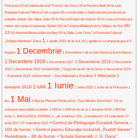
Petroșani
00 la Galeria de artă ”Forma” din Deva
00 la Peștera Bolii
00 la sala
Palatului Cultural ”Minerul” din Lupeni
00 o nouă ediție a Salonului de primăvară al
artiștilor plastici din Valea Jiului
00 în Parcul Eroilor din Vulcan
00 în zona vechiului puț
00-
minier din cartierul lupenean Ștefan
00) la Cetatea Mălăiești de la Sălașu de Sus
13
00; Antonia Morarul Alecsia Ilieș
00 la Sala „Liviu Oros” a Centrului Cultural
1
„Drăgan Muntean” Deva
1 aprilie 2022 de la ora 19
1 aprilie se scumpește gazul
1
1 Decembrie
August
1 Decembrie ( de la Iuliu Maniu la Aurel Vlaicu)
1 Decembrie 1918
1 Decembrie 2019
1 Decembrie 2017
1 Decembrie
2022
1 Decembrie 2022 se deschide „Târgul de iarnă” de la Deva
1 decembrie 2023
1 februarie
1
– 8 ianuarie 2024
1 Decembrie – Ziua Națională a României
1 Iunie
1 iulie
ianuarie 2018
1 Iunie 2025
1 Iunie de la Petroșani
1
1 Mai
leu
1 Mai pe Planeta Petrila a fost ”Ziua Minelor Deschise”
1% la
valoarea impozabila a cladirii.
1.450 lei
1.900 de lei de la 1 ianuarie 2018
1.900 lei
lunar
1. MAGAZINUL EXPANS
1. „de-a iubirea” (Ed. „Cameleonul”
03 noiembrie
07
• Centrul de Pedagogie Curativă Simeria –
iunie 2017
07 noiembrie 2022
100 de burse; • Centrul pentru Educație Incluzivă „Rudolf Steiner”
Hunedoara – 68 de burse; • Școala Generală „I. G. Duca”