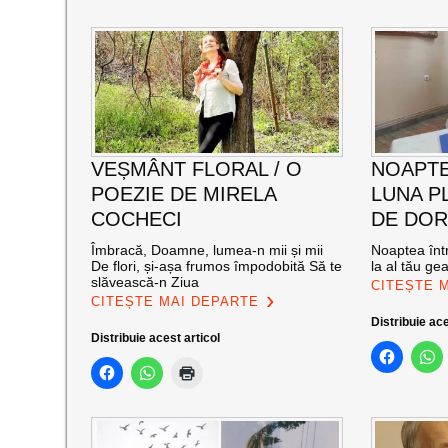
VEȘMÂNT FLORAL / O
NOAPTE
POEZIE DE MIRELA
LUNA PL
COCHECI
DE DOR
Îmbracă, Doamne, lumea-n mii și mii
Noaptea într
De flori, și-așa frumos împodobită Să te
la al tău ge
slăvească-n Ziua
CITEȘTE 
CITEȘTE MAI DEPARTE
Distribuie ace
Distribuie acest articol