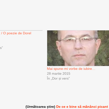
 / O poezie de Dorel
rs”
Mai spune-mi vorbe de iubire…
28 martie 2015
În „Dor și vers”
(Următoarea știre)
De ce e bine să mănânci picant