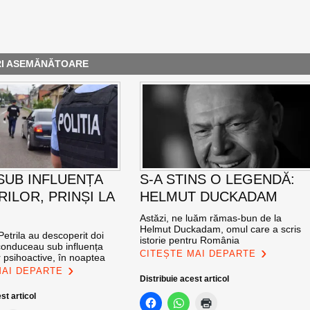
RI ASEMĂNĂTOARE
 SUB INFLUENȚA
S-A STINS O LEGENDĂ:
ILOR, PRINȘI LA
HELMUT DUCKADAM
Astăzi, ne luăm rămas-bun de la
Helmut Duckadam, omul care a scris
n Petrila au descoperit doi
istorie pentru România
 conduceau sub influența
CITEȘTE MAI DEPARTE
 psihoactive, în noaptea
MAI DEPARTE
Distribuie acest articol
st articol