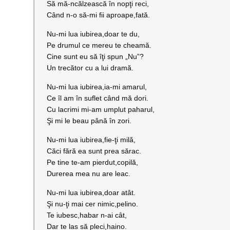
Să mă-ncălzească în nopţi reci,
Când n-o să-mi fii aproape,fată.
Nu-mi lua iubirea,doar te du,
Pe drumul ce mereu te cheamă.
Cine sunt eu să îţi spun „Nu”?
Un trecător cu a lui dramă.
Nu-mi lua iubirea,ia-mi amarul,
Ce îl am în suflet când mă dori.
Cu lacrimi mi-am umplut paharul,
Şi mi le beau până în zori.
Nu-mi lua iubirea,fie-ţi milă,
Căci fără ea sunt prea sărac.
Pe tine te-am pierdut,copilă,
Durerea mea nu are leac.
Nu-mi lua iubirea,doar atât.
Şi nu-ţi mai cer nimic,pelino.
Te iubesc,habar n-ai cât,
Dar te las să pleci,haino.