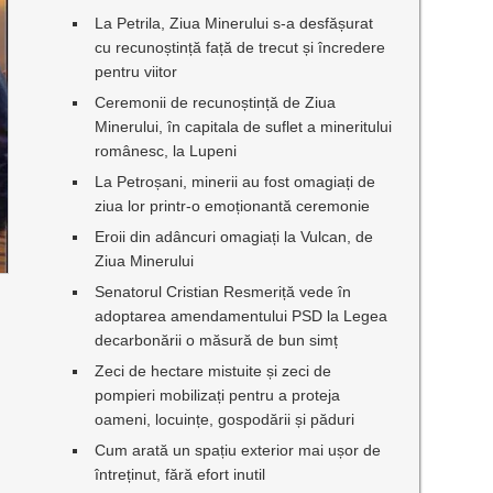
La Petrila, Ziua Minerului s-a desfășurat
cu recunoștință față de trecut și încredere
pentru viitor
Ceremonii de recunoștință de Ziua
Minerului, în capitala de suflet a mineritului
românesc, la Lupeni
La Petroșani, minerii au fost omagiați de
ziua lor printr-o emoționantă ceremonie
Eroii din adâncuri omagiați la Vulcan, de
Ziua Minerului
Senatorul Cristian Resmeriță vede în
adoptarea amendamentului PSD la Legea
decarbonării o măsură de bun simț
Zeci de hectare mistuite și zeci de
pompieri mobilizați pentru a proteja
oameni, locuințe, gospodării și păduri
Cum arată un spațiu exterior mai ușor de
întreținut, fără efort inutil