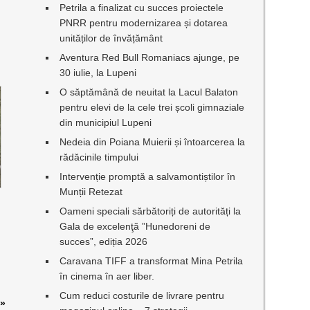
Petrila a finalizat cu succes proiectele
PNRR pentru modernizarea și dotarea
unităților de învățământ
Aventura Red Bull Romaniacs ajunge, pe
30 iulie, la Lupeni
O săptămână de neuitat la Lacul Balaton
pentru elevi de la cele trei școli gimnaziale
din municipiul Lupeni
Nedeia din Poiana Muierii și întoarcerea la
rădăcinile timpului
Intervenție promptă a salvamontiștilor în
Munții Retezat
Oameni speciali sărbătoriți de autorități la
Gala de excelenţă ”Hunedoreni de
succes”, ediția 2026
Caravana TIFF a transformat Mina Petrila
în cinema în aer liber.
Cum reduci costurile de livrare pentru
»