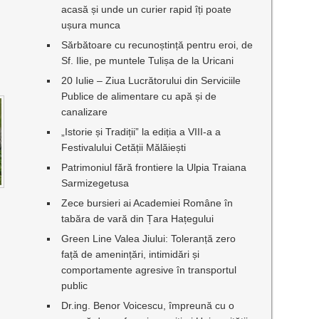
acasă și unde un curier rapid îți poate
ușura munca
Sărbătoare cu recunoștință pentru eroi, de
Sf. Ilie, pe muntele Tulișa de la Uricani
20 Iulie – Ziua Lucrătorului din Serviciile
Publice de alimentare cu apă și de
canalizare
„Istorie și Tradiții” la ediția a VIII-a a
Festivalului Cetății Mălăiești
Patrimoniul fără frontiere la Ulpia Traiana
Sarmizegetusa
Zece bursieri ai Academiei Române în
tabăra de vară din Țara Hațegului
Green Line Valea Jiului: Toleranță zero
față de amenințări, intimidări și
comportamente agresive în transportul
public
Dr.ing. Benor Voicescu, împreună cu o