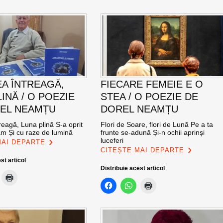
A ÎNTREAGĂ,
FIECARE FEMEIE E O
INĂ / O POEZIE
STEA / O POEZIE DE
EL NEAMȚU
DOREL NEAMȚU
eagă, Luna plină S-a oprit
Flori de Soare, flori de Lună Pe a ta
am Și cu raze de lumină
frunte se-adună Și-n ochii aprinși
luceferi
MAI DEPARTE
CITEȘTE MAI DEPARTE
st articol
Distribuie acest articol