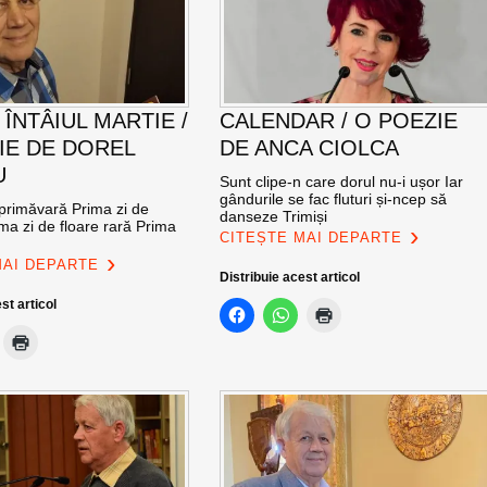
 ÎNTÂIUL MARTIE /
CALENDAR / O POEZIE
IE DE DOREL
DE ANCA CIOLCA
U
Sunt clipe-n care dorul nu-i ușor Iar
gândurile se fac fluturi și-ncep să
 primăvară Prima zi de
danseze Trimiși
ma zi de floare rară Prima
CITEȘTE MAI DEPARTE
MAI DEPARTE
Distribuie acest articol
st articol