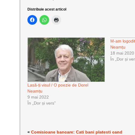
Distribuie acest articol
M-am logodit
Neamțu
18 mai 2020
În „Dor și ve
Lasă-ți visul / O poezie de Dorel
Neamțu
9 mai 2022
În „Dor și vers”
«
Comisioane bancare: Cati bani platesti cand