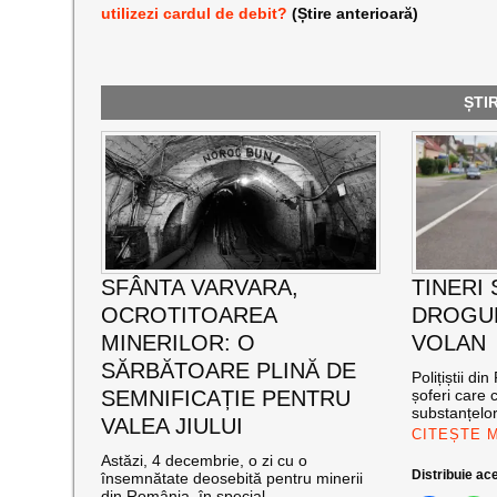
utilizezi cardul de debit?
(Știre anterioară)
ȘTI
SFÂNTA VARVARA,
TINERI
OCROTITOAREA
DROGUR
MINERILOR: O
VOLAN
SĂRBĂTOARE PLINĂ DE
Polițiștii di
SEMNIFICAȚIE PENTRU
șoferi care
substanțelor
VALEA JIULUI
CITEȘTE 
Astăzi, 4 decembrie, o zi cu o
Distribuie ace
însemnătate deosebită pentru minerii
din România, în special