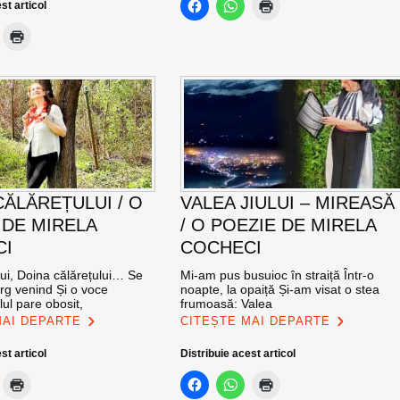
st articol
CĂLĂREȚULUI / O
VALEA JIULUI – MIREASĂ
 DE MIRELA
/ O POEZIE DE MIRELA
CI
COCHECI
lui, Doina călărețului… Se
Mi-am pus busuioc în straiță Într-o
g venind Și o voce
noapte, la opaiță Și-am visat o stea
ul pare obosit,
frumoasă: Valea
MAI DEPARTE
CITEȘTE MAI DEPARTE
st articol
Distribuie acest articol