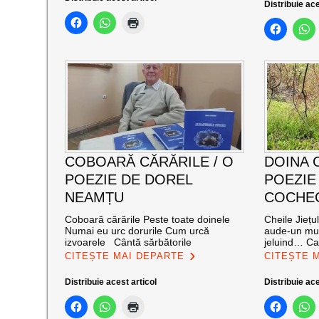
Distribuie ace
COBOARĂ CĂRĂRILE / O
DOINA 
POEZIE DE DOREL
POEZIE
NEAMȚU
COCHE
Coboară cărările Peste toate doinele
Cheile Jiețu
Numai eu urc dorurile Cum urcă
aude-un mur
izvoarele Cântă sărbătorile
jeluind… Cal
CITEȘTE MAI DEPARTE
CITEȘTE 
Distribuie acest articol
Distribuie ace