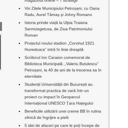
magazinul online – 7 strategii
Vin Zilele Municipiului Petroșani, cu Oana
Radu, Aurel Tămaș și Johny Romano
Istoria prinde viață la Ulpia Traiana
Sarmizegetusa, de Ziua Patrimoniului
Roman
Proiectul noului stadion „Corvinul 1921
Hunedoara” intră în linie dreaptă
Scriitorul Ion Caraion comemorat de
Biblioteca Municipală ,,Valeriu Butulescu”
Petroșani, la 40 de ani de la trecerea sa în
eternitate
Studenții Universității din București au
transformat practica de vară într-un
proiect cu impact în Geoparcul
Internațional UNESCO Țara Hațegului
Beneficiile utilizării unei creme BB în rutina
zilnică de îngrijire a pielii
5 idei de afaceri pe care le poți începe de