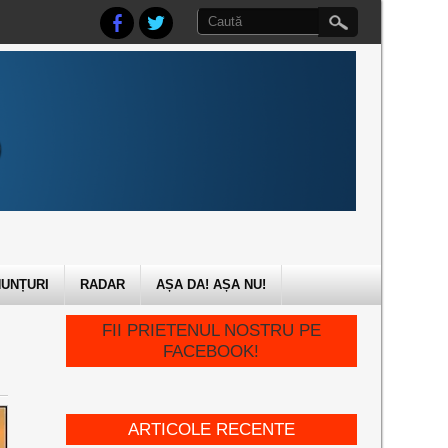
UNȚURI
RADAR
AȘA DA! AȘA NU!
FII PRIETENUL NOSTRU PE
FACEBOOK!
ARTICOLE RECENTE