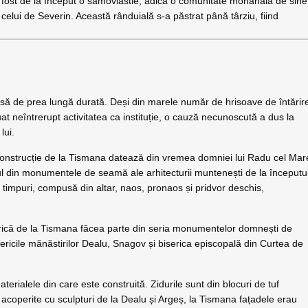
a fost de la început o samovlastie, adică o comunitate monahală de sine
i celui de Severin. Această rânduială s-a păstrat până târziu, fiind
 însă de prea lungă durată. Deși din marele număr de hrisoave de întărir
at neîntrerupt activitatea ca instituție, o cauză necunoscută a dus la
lui.
construcție de la Tismana datează din vremea domniei lui Radu cel Mar
l din monumentele de seamă ale arhitecturii muntenești de la începutu
 timpuri, compusă din altar, naos, pronaos și pridvor deschis,
erică de la Tismana făcea parte din seria monumentelor domnești de
isericile mănăstirilor Dealu, Snagov și biserica episcopală din Curtea de
erialele din care este construită. Zidurile sunt din blocuri de tuf
e acoperite cu sculpturi de la Dealu și Argeș, la Tismana fațadele erau