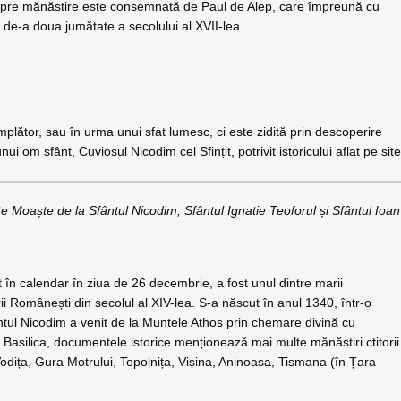
spre mănăstire este consemnată de Paul de Alep, care împreună cu
ea de-a doua jumătate a secolului al XVII-lea.
lător, sau în urma unui sfat lumesc, ci este zidită prin descoperire
 om sfânt, Cuviosul Nicodim cel Sfințit, potrivit istoricului aflat pe site
e Moaște de la Sfântul Nicodim, Sfântul Ignatie Teoforul și Sfântul Ioan
 în calendar în ziua de 26 decembrie, a fost unul dintre marii
i Românești din secolul al XIV-lea. S-a născut în anul 1340, într-o
tul Nicodim a venit de la Muntele Athos prin chemare divină cu
ri Basilica, documentele istorice menționează mai multe mănăstiri ctitorii
 Vodița, Gura Motrului, Topolnița, Vișina, Aninoasa, Tismana (în Țara