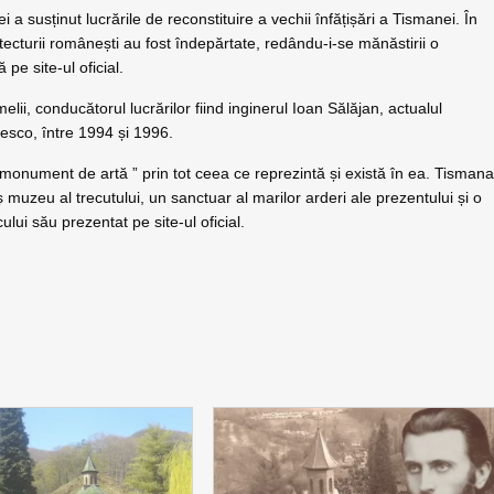
a susținut lucrările de reconstituire a vechii înfățișări a Tismanei. În
tecturii românești au fost îndepărtate, redându-i-se mănăstirii o
pe site-ul oficial.
melii, conducătorul lucrărilor fiind inginerul Ioan Sălăjan, actualul
fresco, între 1994 și 1996.
„monument de artă ” prin tot ceea ce reprezintă și există în ea. Tisman
 muzeu al trecutului, un sanctuar al marilor arderi ale prezentului și o
icului său prezentat pe site-ul oficial.