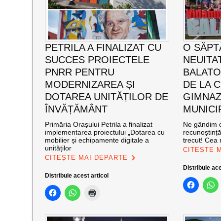
PETRILA A FINALIZAT CU
O SĂPT
SUCCES PROIECTELE
NEUITA
PNRR PENTRU
BALATO
MODERNIZAREA ȘI
DE LA C
DOTAREA UNITĂȚILOR DE
GIMNAZ
ÎNVĂȚĂMÂNT
MUNICI
Primăria Orașului Petrila a finalizat
Ne gândim c
implementarea proiectului „Dotarea cu
recunoștinț
mobilier și echipamente digitale a
trecut! Cea
unităților
CITEȘTE 
CITEȘTE MAI DEPARTE
Distribuie ace
Distribuie acest articol