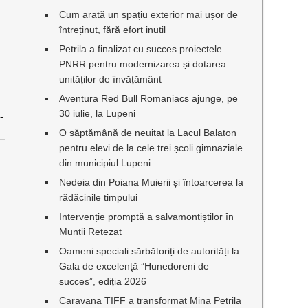
Cum arată un spațiu exterior mai ușor de
întreținut, fără efort inutil
Petrila a finalizat cu succes proiectele
PNRR pentru modernizarea și dotarea
unităților de învățământ
Aventura Red Bull Romaniacs ajunge, pe
30 iulie, la Lupeni
-
O săptămână de neuitat la Lacul Balaton
pentru elevi de la cele trei școli gimnaziale
din municipiul Lupeni
Nedeia din Poiana Muierii și întoarcerea la
rădăcinile timpului
Intervenție promptă a salvamontiștilor în
Munții Retezat
Oameni speciali sărbătoriți de autorități la
Gala de excelenţă ”Hunedoreni de
succes”, ediția 2026
Caravana TIFF a transformat Mina Petrila