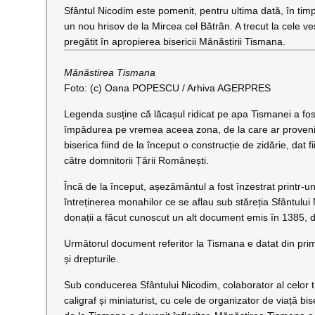
Sfântul Nicodim este pomenit, pentru ultima dată, în timp
un nou hrisov de la Mircea cel Bătrân. A trecut la cele v
pregătit în apropierea bisericii Mănăstirii Tismana.
Mănăstirea Tismana
Foto: (c) Oana POPESCU / Arhiva AGERPRES
Legenda susține că lăcașul ridicat pe apa Tismanei a fost
împădurea pe vremea aceea zona, de la care ar proveni 
biserica fiind de la început o construcție de zidărie, da
către domnitorii Țării Românești.
Încă de la început, așezământul a fost înzestrat printr-un
întreținerea monahilor ce se aflau sub stăreția Sfântului
donații a făcut cunoscut un alt document emis în 1385, de 
Următorul document referitor la Tismana e datat din prim
și drepturile.
Sub conducerea Sfântului Nicodim, colaborator al celor tre
caligraf și miniaturist, cu cele de organizator de viață b