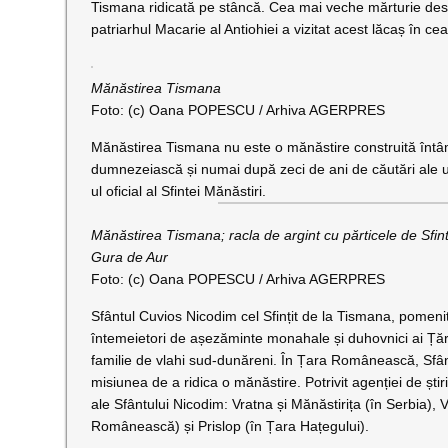
Tismana ridicată pe stâncă. Cea mai veche mărturie de
patriarhul Macarie al Antiohiei a vizitat acest lăcaș în c
Mănăstirea Tismana
Foto: (c) Oana POPESCU / Arhiva AGERPRES
Mănăstirea Tismana nu este o mănăstire construită întâmp
dumnezeiască și numai după zeci de ani de căutări ale unui
ul oficial al Sfintei Mănăstiri.
Mănăstirea Tismana; racla de argint cu părticele de Sfint
Gura de Aur
Foto: (c) Oana POPESCU / Arhiva AGERPRES
Sfântul Cuvios Nicodim cel Sfințit de la Tismana, pomenit
întemeietori de așezăminte monahale și duhovnici ai Țări
familie de vlahi sud-dunăreni. În Țara Românească, Sfân
misiunea de a ridica o mănăstire. Potrivit agenției de ști
ale Sfântului Nicodim: Vratna și Mănăstirița (în Serbia),
Românească) și Prislop (în Țara Hațegului).