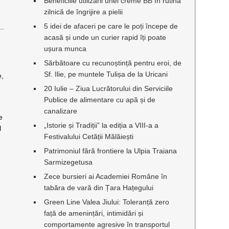
Beneficiile utilizării unei creme BB în rutina
zilnică de îngrijire a pielii
5 idei de afaceri pe care le poți începe de
acasă și unde un curier rapid îți poate
ușura munca
Sărbătoare cu recunoștință pentru eroi, de
Sf. Ilie, pe muntele Tulișa de la Uricani
e,
20 Iulie – Ziua Lucrătorului din Serviciile
Publice de alimentare cu apă și de
canalizare
e
„Istorie și Tradiții” la ediția a VIII-a a
l
Festivalului Cetății Mălăiești
Patrimoniul fără frontiere la Ulpia Traiana
Sarmizegetusa
Zece bursieri ai Academiei Române în
tabăra de vară din Țara Hațegului
Green Line Valea Jiului: Toleranță zero
față de amenințări, intimidări și
comportamente agresive în transportul