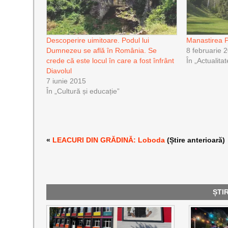
Descoperire uimitoare. Podul lui
Manastirea P
Dumnezeu se află în România. Se
8 februarie 
crede că este locul în care a fost înfrânt
În „Actualitat
Diavolul
7 iunie 2015
În „Cultură și educație”
«
LEACURI DIN GRĂDINĂ: Loboda
(Știre anterioară)
ȘTI