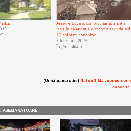
rislop
Arsenie Boca a fost proclamat sfânt și
2015
intră în calendarul ortodox alături de alți
e”
16 noi sfinți canonizați
5 februarie 2025
În „Actualitate”
(Următoarea știre)
Bal de 1 Mai, concursuri 
concerte
RI ASEMĂNĂTOARE