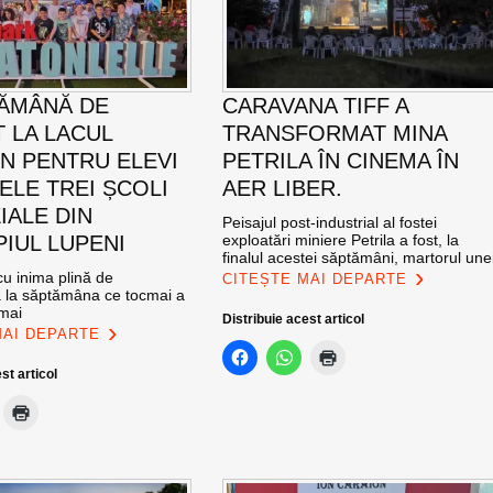
ĂMÂNĂ DE
CARAVANA TIFF A
T LA LACUL
TRANSFORMAT MINA
N PENTRU ELEVI
PETRILA ÎN CINEMA ÎN
ELE TREI ȘCOLI
AER LIBER.
IALE DIN
Peisajul post-industrial al fostei
PIUL LUPENI
exploatări miniere Petrila a fost, la
finalul acestei săptămâni, martorul une
u inima plină de
CITEȘTE MAI DEPARTE
ă la săptămâna ce tocmai a
 mai
Distribuie acest articol
MAI DEPARTE
st articol