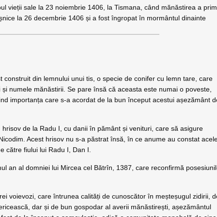
ul vieții sale la 23 noiembrie 1406, la Tismana, când mănăstirea a prim
eșnice la 26 decembrie 1406 și a fost îngropat în mormântul dinainte
 construit din lemnului unui tis, o specie de conifer cu lemn tare, care
și numele mănăstirii. Se pare însă că aceasta este numai o poveste,
t fiind importanța care s-a acordat de la bun început acestui așezământ 
 hrisov de la Radu I, cu danii în pământ și venituri, care să asigure
 Nicodim. Acest hrisov nu s-a păstrat însă, în ce anume au constat acel
către fiului lui Radu I, Dan I.
ul an al domniei lui Mircea cel Bătrîn, 1387, care reconfirmă posesiuni
i voievozi, care întrunea calități de cunoscător în meșteșugul zidirii, 
isericească, dar și de bun gospodar al averii mănăstirești, așezământul