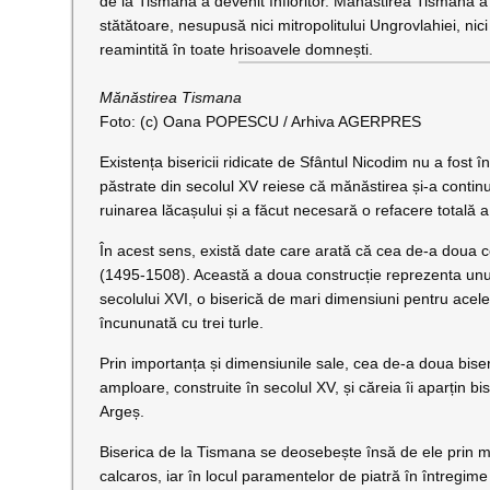
de la Tismana a devenit înfloritor. Mănăstirea Tismana 
stătătoare, nesupusă nici mitropolitului Ungrovlahiei, nic
reamintită în toate hrisoavele domnești.
Mănăstirea Tismana
Foto: (c) Oana POPESCU / Arhiva AGERPRES
Existența bisericii ridicate de Sfântul Nicodim nu a fost
păstrate din secolul XV reiese că mănăstirea și-a continu
ruinarea lăcașului și a făcut necesară o refacere totală a 
În acest sens, există date care arată că cea de-a doua 
(1495-1508). Această a doua construcție reprezenta unu
secolului XVI, o biserică de mari dimensiuni pentru acele
încununată cu trei turle.
Prin importanța și dimensiunile sale, cea de-a doua bis
amploare, construite în secolul XV, și căreia îi aparțin b
Argeș.
Biserica de la Tismana se deosebește însă de ele prin mat
calcaros, iar în locul paramentelor de piatră în întregim