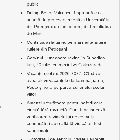
public
Dr.ing. Benor Voicescu, împreună cu o
seamă de profesori emeriți ai Universității
din Petroșani au fost onorați de Facultatea
de Mine
Continuă asfaltările, pe mai multe artere
rutiere din Petroșani
Corvinul Hunedoara revine în Superliga
luni, 20 iulie, cu meciul vs Csikszereda
Vacanțe școlare 2026-2027: Când vor
avea elevii vacanțele de toamnă, iarnă,
Paște și vară pe parcursul anului școlar
viitor
Amenzi usturătoare pentru șoferii care
n
circulă fără rovinietă: Cum funcționează
verificarea rovinietei și de ce mulți
conducători auto află târziu că au fost
sancționați
”Fotograful de serviciu” Vasile Laurențiu