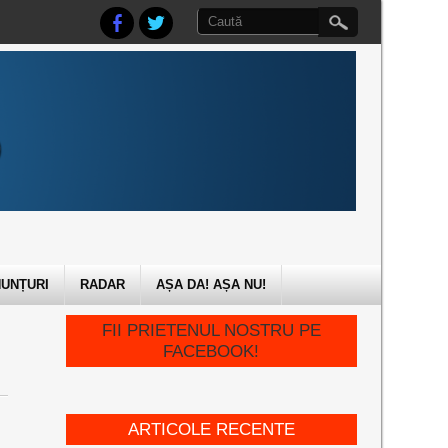
UNȚURI
RADAR
AȘA DA! AȘA NU!
FII PRIETENUL NOSTRU PE
FACEBOOK!
ARTICOLE RECENTE