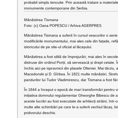
probabil simplu tencuite. Prin această tratare a materiale
monumente contemporane din Serbia.
Mănăstirea Tismana
Foto: (c) Oana POPESCU / Arhiva AGERPRES
Mănăstirea Tismana a suferit în cursul veacurilor o serie
modificările monumentului, mai ales cele din fațade, refăc
istoricului de pe site-ul oficial al lăcașului.
Mănăstirea a fost silită de împrejurări, mai ales în secol
distruse din ordinul Porții, să servească și drept cetate. 
închis aici pe ispravnicii din plasele Olteniei. Mai târzi
Macedonski și D. Gîrbea. În 1821 multe mănăstiri, Strehai
pandurilor lui Tudor Vladimirescu, dar Tismana a fost făr
În 1844 a început o epocă de mari transformări pentru ve
inițiativa domnului regulamentar Gheorghe Bibescu de a 
aceste lucrări au fost executate de arhitecți străini, înt
multe alte schimbări pe care le-a suferit vechiul lăcaș, b
pridvorului deschis.