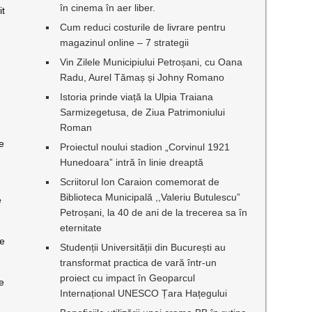
în cinema în aer liber.
it
Cum reduci costurile de livrare pentru
magazinul online – 7 strategii
Vin Zilele Municipiului Petroșani, cu Oana
Radu, Aurel Tămaș și Johny Romano
Istoria prinde viață la Ulpia Traiana
Sarmizegetusa, de Ziua Patrimoniului
Roman
de
Proiectul noului stadion „Corvinul 1921
Hunedoara” intră în linie dreaptă
Scriitorul Ion Caraion comemorat de
Biblioteca Municipală ,,Valeriu Butulescu”
e
Petroșani, la 40 de ani de la trecerea sa în
eternitate
le
Studenții Universității din București au
transformat practica de vară într-un
proiect cu impact în Geoparcul
de
Internațional UNESCO Țara Hațegului