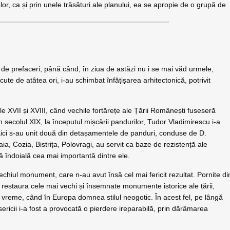
lor, ca și prin unele trăsături ale planului, ea se apropie de o grupă de
 de prefaceri, până când, în ziua de astăzi nu i se mai văd urmele,
ute de atâtea ori, i-au schimbat înfățișarea arhitectonică, potrivit
ele XVII și XVIII, când vechile fortărețe ale Țării Românești fuseseră
În secolul XIX, la începutul mișcării pandurilor, Tudor Vladimirescu i-a
u, aici s-au unit două din detașamentele de panduri, conduse de D.
a, Cozia, Bistrița, Polovragi, au servit ca baze de rezistență ale
ă îndoială cea mai importantă dintre ele.
chiul monument, care n-au avut însă cel mai fericit rezultat. Pornite di
restaura cele mai vechi și însemnate monumente istorice ale țării,
r-o vreme, când în Europa domnea stilul neogotic. În acest fel, pe lângă
isericii i-a fost a provocată o pierdere ireparabilă, prin dărâmarea