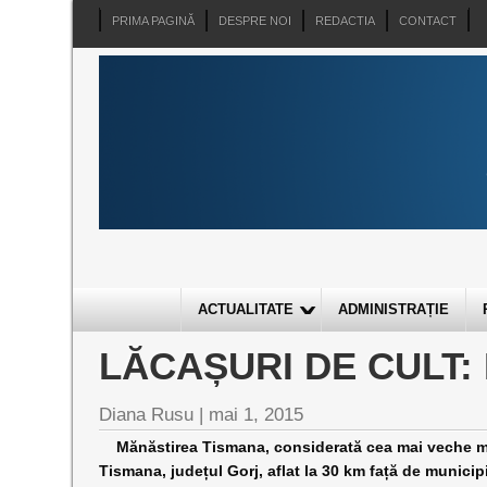
PRIMA PAGINĂ
DESPRE NOI
REDACTIA
CONTACT
ACTUALITATE
ADMINISTRAȚIE
LĂCAȘURI DE CULT:
Diana Rusu
|
mai 1, 2015
Mănăstirea Tismana, considerată cea mai veche mă
Tismana, județul Gorj, aflat la 30 km față de municip