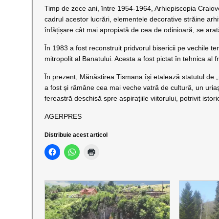
Timp de zece ani, între 1954-1964, Arhiepiscopia Craiovei 
cadrul acestor lucrări, elementele decorative străine arhi
înfățișare cât mai apropiată de cea de odinioară, se arată 
În 1983 a fost reconstruit pridvorul bisericii pe vechile te
mitropolit al Banatului. Acesta a fost pictat în tehnica al 
În prezent, Mănăstirea Tismana își etalează statutul de 
a fost și rămâne cea mai veche vatră de cultură, un uriaș
fereastră deschisă spre aspirațiile viitorului, potrivit istor
AGERPRES
Distribuie acest articol