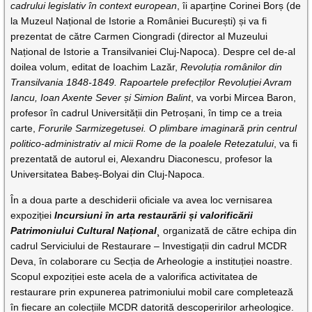
cadrului legislativ în context european
, îi aparține Corinei Borș (de
la Muzeul Național de Istorie a României București) și va fi
prezentat de către Carmen Ciongradi (director al Muzeului
Național de Istorie a Transilvaniei Cluj-Napoca). Despre cel de-al
doilea volum, editat de Ioachim Lazăr,
Revoluția românilor din
Transilvania 1848-1849. Rapoartele prefecților Revoluției Avram
Iancu, Ioan Axente Sever și Simion Balint
, va vorbi Mircea Baron,
profesor în cadrul Universității din Petroșani, în timp ce a treia
carte,
Forurile Sarmizegetusei. O plimbare imaginară prin centrul
politico-administrativ al micii Rome de la poalele Retezatului
, va fi
prezentată de autorul ei, Alexandru Diaconescu, profesor la
Universitatea Babeș-Bolyai din Cluj-Napoca.
În a doua parte a deschiderii oficiale va avea loc vernisarea
expoziției
Incursiuni în arta restaurării și valorificării
Patrimoniului Cultural Național
¸ organizată de către echipa din
cadrul Serviciului de Restaurare – Investigații din cadrul MCDR
Deva, în colaborare cu Secția de Arheologie a instituției noastre.
Scopul expoziției este acela de a valorifica activitatea de
restaurare prin expunerea patrimoniului mobil care completează
în fiecare an colecțiile MCDR datorită descoperirilor arheologice.