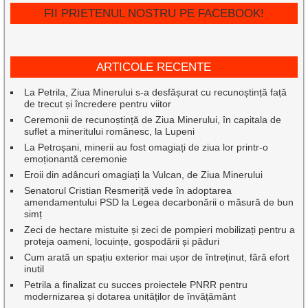
FII PRIETENUL NOSTRU PE FACEBOOK!
ARTICOLE RECENTE
La Petrila, Ziua Minerului s-a desfășurat cu recunoștință față
de trecut și încredere pentru viitor
Ceremonii de recunoștință de Ziua Minerului, în capitala de
suflet a mineritului românesc, la Lupeni
La Petroșani, minerii au fost omagiați de ziua lor printr-o
emoționantă ceremonie
Eroii din adâncuri omagiați la Vulcan, de Ziua Minerului
Senatorul Cristian Resmeriță vede în adoptarea
amendamentului PSD la Legea decarbonării o măsură de bun
simț
Zeci de hectare mistuite și zeci de pompieri mobilizați pentru a
proteja oameni, locuințe, gospodării și păduri
Cum arată un spațiu exterior mai ușor de întreținut, fără efort
inutil
Petrila a finalizat cu succes proiectele PNRR pentru
modernizarea și dotarea unităților de învățământ