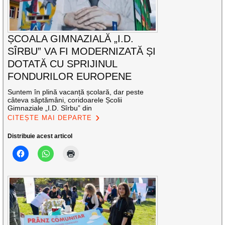
ȘCOALA GIMNAZIALĂ „I.D.
SÎRBU” VA FI MODERNIZATĂ ȘI
DOTATĂ CU SPRIJINUL
FONDURILOR EUROPENE
Suntem în plină vacanță școlară, dar peste
câteva săptămâni, coridoarele Școlii
Gimnaziale „I.D. Sîrbu” din
CITEȘTE MAI DEPARTE
Distribuie acest articol