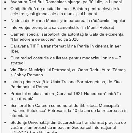
Aventura Red Bull Romaniacs ajunge, pe 30 iulie, la Lupeni
O săptămână de neuitat la Lacul Balaton pentru elevi de la
cele trei școli gimnaziale din municipiul Lupeni
Nedeia din Poiana Muierii și întoarcerea la rădăcinile timpului
Intervenție promptă a salvamontiștilor în Munții Retezat
Oameni speciali sărbătoriți de autorități la Gala de excelenţă
”Hunedoreni de succes”, ediția 2026
Caravana TIFF a transformat Mina Petrila în cinema în aer
liber.
Cum reduci costurile de livrare pentru magazinul online – 7
strategii
Vin Zilele Municipiului Petroșani, cu Oana Radu, Aurel Tămaș
și Johny Romano
Istoria prinde viață la Ulpia Traiana Sarmizegetusa, de Ziua
Patrimoniului Roman
Proiectul noului stadion „Corvinul 1921 Hunedoara” intră în
linie dreaptă
Scriitorul Ion Caraion comemorat de Biblioteca Municipală
,,Valeriu Butulescu” Petroșani, la 40 de ani de la trecerea sa în
eternitate
Studenții Universității din București au transformat practica de
vară într-un proiect cu impact în Geoparcul Internațional
UNESCO Țara Hațegului