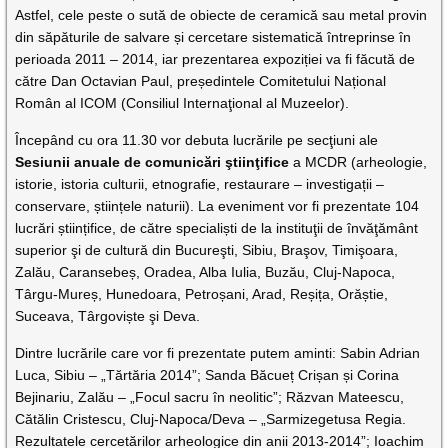
Astfel, cele peste o sută de obiecte de ceramică sau metal provin
din săpăturile de salvare și cercetare sistematică întreprinse în
perioada 2011 – 2014, iar prezentarea expoziției va fi făcută de
către Dan Octavian Paul, președintele Comitetului Național
Român al ICOM (Consiliul Internaţional al Muzeelor).
Începând cu ora 11.30 vor debuta lucrările pe secţiuni ale
Sesiunii anuale de comunicări ştiinţifice
a MCDR (arheologie,
istorie, istoria culturii, etnografie, restaurare – investigații –
conservare, științele naturii). La eveniment vor fi prezentate 104
lucrări științifice, de către specialiști de la instituţii de învăţământ
superior şi de cultură din Bucureşti, Sibiu, Braşov, Timişoara,
Zalău, Caransebeș, Oradea, Alba Iulia, Buzău, Cluj-Napoca,
Târgu-Mureș, Hunedoara, Petroșani, Arad, Reșița, Orăștie,
Suceava, Târgoviște şi Deva.
Dintre lucrările care vor fi prezentate putem aminti: Sabin Adrian
Luca, Sibiu – „Tărtăria 2014”; Sanda Băcueț Crișan și Corina
Bejinariu, Zalău – „Focul sacru în neolitic”; Răzvan Mateescu,
Cătălin Cristescu, Cluj-Napoca/Deva – „Sarmizegetusa Regia.
Rezultatele cercetărilor arheologice din anii 2013-2014”; Ioachim