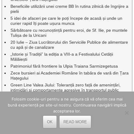
Beneficiile utilizării unei creme BB în rutina zilnică de îngrijire a
pielii
5 idei de afaceri pe care le poți începe de acasă și unde un
curier rapid îți poate ușura munca
Sărbătoare cu recunoștință pentru eroi, de Sf. Ilie, pe muntele
Tulișa de la Uricani
20 Iulie – Ziua Lucrătorului din Serviciile Publice de alimentare
cu apă și de canalizare
„Istorie și Tradiții” la ediția a VIII-a a Festivalului Cetății
Mălăiești
Patrimoniul fără frontiere la Ulpia Traiana Sarmizegetusa
Zece bursieri ai Academiei Române în tabăra de vară din Țara
Hațegului
Green Line Valea Jiului: Toleranță zero față de amenințări,
intimidări și comportamente agresive în transportul public
Dr.ing. Benor Voicescu, împreună cu o seamă de profesori
Folosim cookie-uri pentru a ne asigura că vă oferim cea mai
emeriți ai Universității din Petroșani au fost onorați de
bună experiență pe site-ul nostru. Continuarea navigării implică
Facultatea de Mine
acceptarea lor.
Continuă asfaltările, pe mai multe artere rutiere din Petroșani
OK
READ MORE
CELE MAI BUNE ARTICOLE ȘI PAGINI