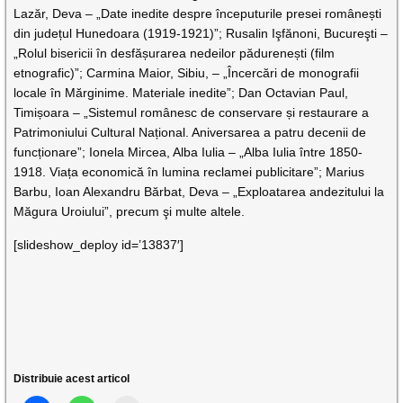
Lazăr, Deva – „Date inedite despre începuturile presei românești
din județul Hunedoara (1919-1921)”; Rusalin Işfănoni, Bucureşti –
„Rolul bisericii în desfășurarea nedeilor pădurenești (film
etnografic)”; Carmina Maior, Sibiu, – „Încercări de monografii
locale în Mărginime. Materiale inedite”; Dan Octavian Paul,
Timișoara – „Sistemul românesc de conservare și restaurare a
Patrimoniului Cultural Național. Aniversarea a patru decenii de
funcționare”; Ionela Mircea, Alba Iulia – „Alba Iulia între 1850-
1918. Viața economică în lumina reclamei publicitare”; Marius
Barbu, Ioan Alexandru Bărbat, Deva – „Exploatarea andezitului la
Măgura Uroiului”, precum şi multe altele.
[slideshow_deploy id=’13837′]
Distribuie acest articol