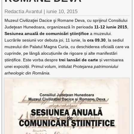
Redactia Avantul
|
iunie 10, 2015
Muzeul Civilizaţiei Dacice şi Romane Deva, cu sprijinul Consiliului
Judeţean Hunedoara, organizează în perioada
11-12 iunie 2015
,
Sesiunea anuală de comunicări ştiinţifice
a muzeului.
Lucrările sesiunii vor debuta joi, 11 iunie, la
ora 09.30
, la sediul
muzeului din Palatul Magna Curia, cu deschiderea oficială care va
cuprinde, pe lângă alocuțiunile de rigoare și alte manifestări
științifice. Este vorba despre
trei lansări de carte
și vernisarea
unei expoziții. Primul volum, intitulat
Protejarea patrimoniului
arheologic din România.