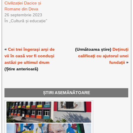
Civilizației Dacice și
Romane din Deva
26 septembrie 2023
În „Cultură și educație”
«
Cei trei îngeraşi arşi de
(Următoarea știre)
Deţinuţi
vii în casă vor fi conduşi
calificaţi cu ajutorul unei
astăzi pe ultimul drum
fundaţii
»
(Știre anterioară)
ȘTIRI ASEMĂNĂTOARE