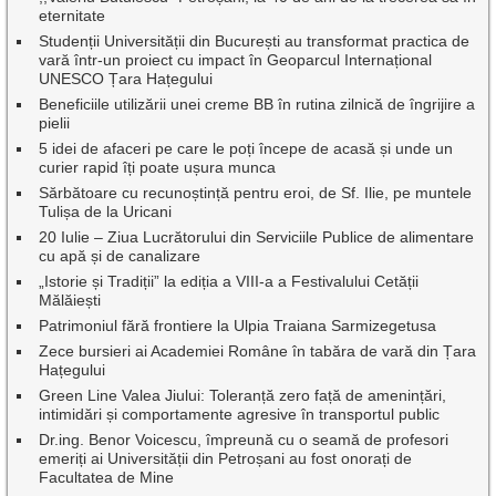
eternitate
Studenții Universității din București au transformat practica de
vară într-un proiect cu impact în Geoparcul Internațional
UNESCO Țara Hațegului
Beneficiile utilizării unei creme BB în rutina zilnică de îngrijire a
pielii
5 idei de afaceri pe care le poți începe de acasă și unde un
curier rapid îți poate ușura munca
Sărbătoare cu recunoștință pentru eroi, de Sf. Ilie, pe muntele
Tulișa de la Uricani
20 Iulie – Ziua Lucrătorului din Serviciile Publice de alimentare
cu apă și de canalizare
„Istorie și Tradiții” la ediția a VIII-a a Festivalului Cetății
Mălăiești
Patrimoniul fără frontiere la Ulpia Traiana Sarmizegetusa
Zece bursieri ai Academiei Române în tabăra de vară din Țara
Hațegului
Green Line Valea Jiului: Toleranță zero față de amenințări,
intimidări și comportamente agresive în transportul public
Dr.ing. Benor Voicescu, împreună cu o seamă de profesori
emeriți ai Universității din Petroșani au fost onorați de
Facultatea de Mine