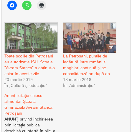
Toate școlile din Petroșani
La Petroșani, punțile de
au autorizație ISU. Școala
legătură între români și
”Avram Stanca” a obținut-o
maghiari continuă și se
chiar în aceste zile.
consolidează an după an
20 martie 2019
18 martie 2018
În „Cultură și educație”
În „Administrație”
Anunț licitație chioșc
alimentar Școala
Gimnazială Avram Stanca
Petroșani
ANUNŢ privind închirierea
prin licitaţie publică
deschisă cu ofertă în plic, a