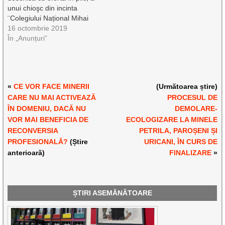
unui chioşc din incinta
¨Colegiului Național Mihai
Eminescu Petroșani, situat
16 octombrie 2019
în Petroșani , str. 1
În „Anunțuri”
Decembrie 1918 nr. 73
Colegiul Naţional „Mihai
Eminescu” Petroşani cu
sediul în Petroşani, str. 1
«
CE VOR FACE MINERII
(Următoarea știre)
Decembrie 1918, nr. 7,
CARE NU MAI ACTIVEAZĂ
PROCESUL DE
anunţă LICITAŢIE
PUBLICĂ cu…
ÎN DOMENIU, DACĂ NU
DEMOLARE-
VOR MAI BENEFICIA DE
ECOLOGIZARE LA MINELE
RECONVERSIA
PETRILA, PAROȘENI ȘI
PROFESIONALĂ?
(Știre
URICANI, ÎN CURS DE
anterioară)
FINALIZARE
»
ȘTIRI ASEMĂNĂTOARE