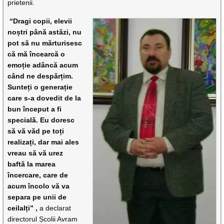
prietenii.
“
Dragi copii, elevii
noștri până astăzi, nu
pot să nu mărturisesc
că mă încearcă o
emoție adâncă acum
când ne despărțim.
Sunteți o generație
care s-a dovedit de la
bun început a fi
specială. Eu doresc
să vă văd pe toți
realizați, dar mai ales
vreau să vă urez
baftă la marea
încercare, care de
acum încolo vă va
separa pe unii de
ceilalți
”
,
a declarat
directorul Școlii Avram