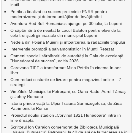
inutil
Petrila a finalizat cu succes proiectele PNRR pentru
modernizarea și dotarea unităților de învățământ
Aventura Red Bull Romaniacs ajunge, pe 30 iulie, la Lupeni
O săptămână de neuitat la Lacul Balaton pentru elevi de la
cele trei școli gimnaziale din municipiul Lupeni
Nedeia din Poiana Muierii și întoarcerea la rădăcinile timpului
Intervenție promptă a salvamontiștilor în Munții Retezat
Oameni speciali sărbătoriți de autorități la Gala de excelenţă
”Hunedoreni de succes”, ediția 2026
Caravana TIFF a transformat Mina Petrila în cinema în aer
liber.
Cum reduci costurile de livrare pentru magazinul online – 7
strategii
Vin Zilele Municipiului Petroșani, cu Oana Radu, Aurel Tămaș
și Johny Romano
Istoria prinde viață la Ulpia Traiana Sarmizegetusa, de Ziua
Patrimoniului Roman
Proiectul noului stadion „Corvinul 1921 Hunedoara” intră în
linie dreaptă
Scriitorul Ion Caraion comemorat de Biblioteca Municipală
,,Valeriu Butulescu” Petroșani, la 40 de ani de la trecerea sa în