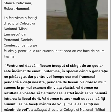
Stanca Petroșani,
Robert Hummel.
La festivitate a fost și
directorul Colegiului
Național “Mihai
Eminescu” din
Petroșani, Daniela
Ciontescu, pentru a-i
felicita și pentru a le ura succes în tot ceea ce vor face de acum
înainte.
“
Pentru noi dascălii fiecare început și sfărșit de an școlar
este încărcat de emoții puternice, în special când o generație
ne părăsește, dar pentru voi începe cea mai frumoasă
perioadă a vieții voastre, perioada de licean. Vă doresc mult
succes la primul examen din viața viastră, vă doresc ca
rezultatele voastre să fie frumoase, astfel încât să vă permită
intrarea la liceul dorit. Vă doresc tuturor mult succes, să fiți
cuminți, să ne faceți mândri de voi și mai ales să fiți voi
mândri de voi
”,
a adăugat directorul Colegiului Național “Mihai