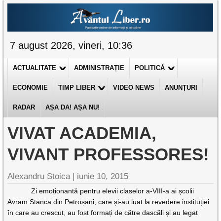
7 august 2026, vineri, 10:36
ACTUALITATE
ADMINISTRAȚIE
POLITICĂ
ECONOMIE
TIMP LIBER
VIDEO NEWS
ANUNȚURI
RADAR
AȘA DA! AȘA NU!
VIVAT ACADEMIA,
VIVANT PROFESSORES!
Alexandru Stoica |
iunie 10, 2015
Zi emoționantă pentru elevii claselor a-VIII-a ai școlii
Avram Stanca din Petroșani, care și-au luat la revedere instituției
în care au crescut, au fost formați de către dascăli și au legat