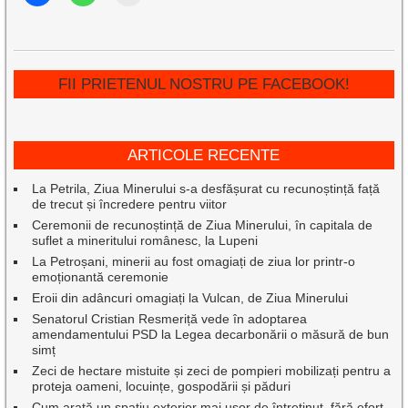
FII PRIETENUL NOSTRU PE FACEBOOK!
ARTICOLE RECENTE
La Petrila, Ziua Minerului s-a desfășurat cu recunoștință față
de trecut și încredere pentru viitor
Ceremonii de recunoștință de Ziua Minerului, în capitala de
suflet a mineritului românesc, la Lupeni
La Petroșani, minerii au fost omagiați de ziua lor printr-o
emoționantă ceremonie
Eroii din adâncuri omagiați la Vulcan, de Ziua Minerului
Senatorul Cristian Resmeriță vede în adoptarea
amendamentului PSD la Legea decarbonării o măsură de bun
simț
Zeci de hectare mistuite și zeci de pompieri mobilizați pentru a
proteja oameni, locuințe, gospodării și păduri
Cum arată un spațiu exterior mai ușor de întreținut, fără efort