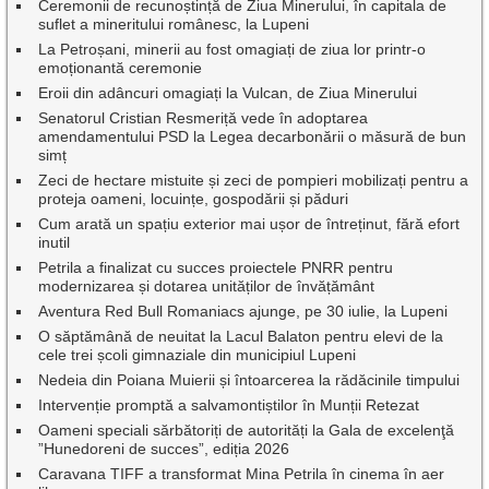
Ceremonii de recunoștință de Ziua Minerului, în capitala de
suflet a mineritului românesc, la Lupeni
La Petroșani, minerii au fost omagiați de ziua lor printr-o
emoționantă ceremonie
Eroii din adâncuri omagiați la Vulcan, de Ziua Minerului
Senatorul Cristian Resmeriță vede în adoptarea
amendamentului PSD la Legea decarbonării o măsură de bun
simț
Zeci de hectare mistuite și zeci de pompieri mobilizați pentru a
proteja oameni, locuințe, gospodării și păduri
Cum arată un spațiu exterior mai ușor de întreținut, fără efort
inutil
Petrila a finalizat cu succes proiectele PNRR pentru
modernizarea și dotarea unităților de învățământ
Aventura Red Bull Romaniacs ajunge, pe 30 iulie, la Lupeni
O săptămână de neuitat la Lacul Balaton pentru elevi de la
cele trei școli gimnaziale din municipiul Lupeni
Nedeia din Poiana Muierii și întoarcerea la rădăcinile timpului
Intervenție promptă a salvamontiștilor în Munții Retezat
Oameni speciali sărbătoriți de autorități la Gala de excelenţă
”Hunedoreni de succes”, ediția 2026
Caravana TIFF a transformat Mina Petrila în cinema în aer