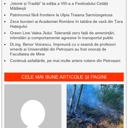
„Istorie și Tradiții” la ediția a VIII-a a Festivalului Cetății
Mălăiești
Patrimoniul fără frontiere la Ulpia Traiana Sarmizegetusa
Zece bursieri ai Academiei Române în tabăra de vară din Țara
Hațegului
Green Line Valea Jiului: Toleranță zero față de amenințări,
intimidări și comportamente agresive în transportul public
Dr.ing. Benor Voicescu, împreună cu o seamă de profesori
emeriți ai Universității din Petroșani au fost onorați de
Facultatea de Mine
Continuă asfaltările, pe mai multe artere rutiere din Petroșani
CELE MAI BUNE ARTICOLE ȘI PAGINI