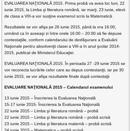
EVALUAREA NAŢIONALĂ 2015. Prima probă va avea loc luni, 22
iunie 2015, la Limba şi literatura română, iar marţi, 23 iunie, elevii
de clasa a VIII-a vor susţine examenul scris la Matematică.
Rezultatele se vor afişa pe 26 iunie 2015, până la ora 16:00,
urmând ca în aceeaşi zi între orele 16:00 – 20:00 să fie depuse
contestaţiile, conform calendarului de desfăşurare a Evaluării
Naţionale pentru absolvenţii clasei a VIII-a în anul şcolar 2014-
2015, publicat de Ministerul Educaţiei.
EVALUAREA NAŢIONALĂ 2015. În perioada 27 -29 iunie 2015 se
vor recorecta lucrările celor care au depus contestanţii, iar pe 30
iunie 2015, se vor afişa rezultatele finale după contestaţii
EVALUARE NAŢIONALĂ 2015 – Calendarul examenului
13 iunie 2015 – Înscrierea la Evaluarea Naţională
15-17 iunie 2015- Înscrierea la Evaluarea Naţională
22 iunie 2015 – Limba şi literatura română – probă
22 iunie 2015 – Limba şi literatura română – probă scrisă
23 iunie 2015 – Limba şi literatura maternă – probă scrisă
24 iunie 2015 – Matematica – probă scrisă