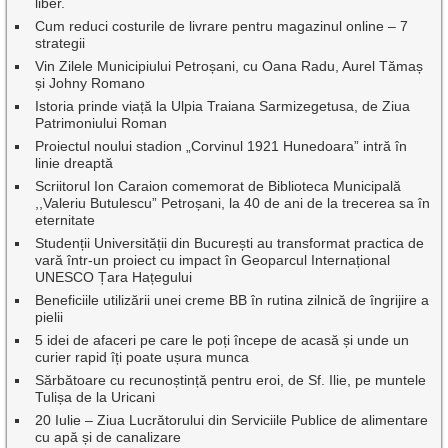
liber.
Cum reduci costurile de livrare pentru magazinul online – 7
strategii
Vin Zilele Municipiului Petroșani, cu Oana Radu, Aurel Tămaș
și Johny Romano
Istoria prinde viață la Ulpia Traiana Sarmizegetusa, de Ziua
Patrimoniului Roman
Proiectul noului stadion „Corvinul 1921 Hunedoara” intră în
linie dreaptă
Scriitorul Ion Caraion comemorat de Biblioteca Municipală
,,Valeriu Butulescu” Petroșani, la 40 de ani de la trecerea sa în
eternitate
Studenții Universității din București au transformat practica de
vară într-un proiect cu impact în Geoparcul Internațional
UNESCO Țara Hațegului
Beneficiile utilizării unei creme BB în rutina zilnică de îngrijire a
pielii
5 idei de afaceri pe care le poți începe de acasă și unde un
curier rapid îți poate ușura munca
Sărbătoare cu recunoștință pentru eroi, de Sf. Ilie, pe muntele
Tulișa de la Uricani
20 Iulie – Ziua Lucrătorului din Serviciile Publice de alimentare
cu apă și de canalizare