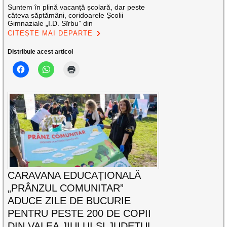
Suntem în plină vacanță școlară, dar peste
câteva săptămâni, coridoarele Școlii
Gimnaziale „I.D. Sîrbu” din
CITEȘTE MAI DEPARTE
Distribuie acest articol
CARAVANA EDUCAȚIONALĂ
„PRÂNZUL COMUNITAR”
ADUCE ZILE DE BUCURIE
PENTRU PESTE 200 DE COPII
DIN VALEA JIULUI ȘI JUDEȚUL