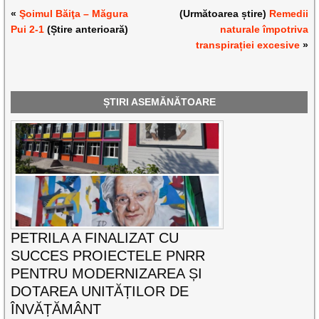
«
Şoimul Băiţa – Măgura
(Următoarea știre)
Remedii
Pui 2-1
(Știre anterioară)
naturale împotriva
transpirației excesive
»
ȘTIRI ASEMĂNĂTOARE
PETRILA A FINALIZAT CU
SUCCES PROIECTELE PNRR
PENTRU MODERNIZAREA ȘI
DOTAREA UNITĂȚILOR DE
ÎNVĂȚĂMÂNT