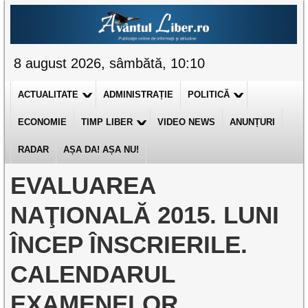
8 august 2026, sâmbătă, 10:10
ACTUALITATE
ADMINISTRAȚIE
POLITICĂ
ECONOMIE
TIMP LIBER
VIDEO NEWS
ANUNȚURI
RADAR
AȘA DA! AȘA NU!
EVALUAREA
NAŢIONALĂ 2015. LUNI
ÎNCEP ÎNSCRIERILE.
CALENDARUL
EXAMENELOR