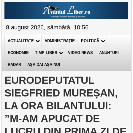
8 august 2026, sâmbătă, 10:56
ACTUALITATE
ADMINISTRAȚIE
POLITICĂ
ECONOMIE
TIMP LIBER
VIDEO NEWS
ANUNȚURI
RADAR
AȘA DA! AȘA NU!
EURODEPUTATUL
SIEGFRIED MUREȘAN,
LA ORA BILANTULUI:
”M-AM APUCAT DE
LUCRU DIN PRIMA ZI DE