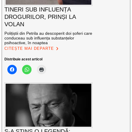
TINERI SUB INFLUENȚA
DROGURILOR, PRINȘI LA
VOLAN
Polițiștii din Petrila au descoperit doi șoferi care
conduceau sub influența substanțelor
psihoactive, în noaptea
CITEȘTE MAI DEPARTE
Distribuie acest articol
S-A STINS O LEGENDĂ: