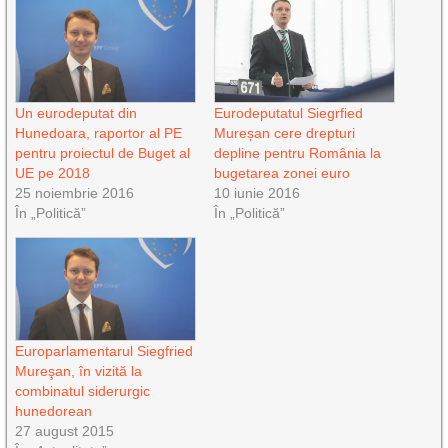
Un eurodeputat din
Eurodeputatul Siegrfied
Hunedoara, raportor al PE
Mureșan cere drepturi
pentru proiectul de Buget al
depline pentru România la
UE pe 2018
bugetarea zonei euro
25 noiembrie 2016
10 iunie 2016
În „Politică”
În „Politică”
Europarlamentarul Siegfried
Mureşan, în vizită la
combinatul siderurgic
hunedorean
27 august 2015