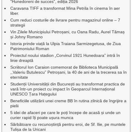
”Hunedoreni de succes”, ediția 2026
Caravana TIFF a transformat Mina Petrila în cinema în aer
liber.
Cum reduci costurile de livrare pentru magazinul online – 7
strategii
Vin Zilele Municipiului Petroșani, cu Oana Radu, Aurel Tămaș
și Johny Romano
Istoria prinde viață la Ulpia Traiana Sarmizegetusa, de Ziua
Patrimoniului Roman
Proiectul noului stadion „Corvinul 1921 Hunedoara” intră în
linie dreaptă
Scriitorul Ion Caraion comemorat de Biblioteca Municipală
,,Valeriu Butulescu” Petroșani, la 40 de ani de la trecerea sa în
eternitate
Studenții Universității din București au transformat practica de
vară într-un proiect cu impact în Geoparcul Internațional
UNESCO Țara Hațegului
Beneficiile utilizării unei creme BB în rutina zilnică de îngrijire a
pielii
5 idei de afaceri pe care le poți începe de acasă și unde un
curier rapid îți poate ușura munca
Sărbătoare cu recunoștință pentru eroi, de Sf. Ilie, pe muntele
Tulișa de la Uricani