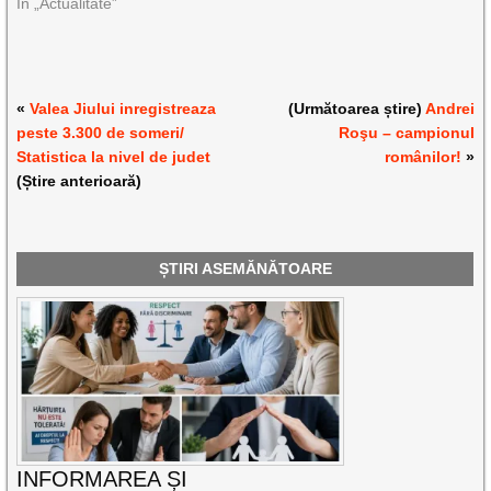
În „Actualitate”
«
Valea Jiului inregistreaza
(Următoarea știre)
Andrei
peste 3.300 de someri/
Roşu – campionul
Statistica la nivel de judet
românilor!
»
(Știre anterioară)
ȘTIRI ASEMĂNĂTOARE
INFORMAREA ȘI