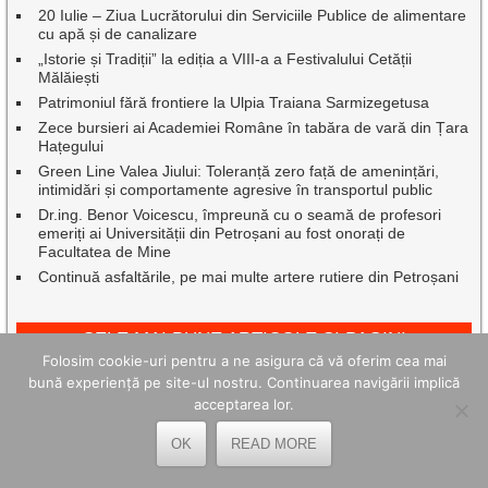
20 Iulie – Ziua Lucrătorului din Serviciile Publice de alimentare
cu apă și de canalizare
„Istorie și Tradiții” la ediția a VIII-a a Festivalului Cetății
Mălăiești
Patrimoniul fără frontiere la Ulpia Traiana Sarmizegetusa
Zece bursieri ai Academiei Române în tabăra de vară din Țara
Hațegului
Green Line Valea Jiului: Toleranță zero față de amenințări,
intimidări și comportamente agresive în transportul public
Dr.ing. Benor Voicescu, împreună cu o seamă de profesori
emeriți ai Universității din Petroșani au fost onorați de
Facultatea de Mine
Continuă asfaltările, pe mai multe artere rutiere din Petroșani
CELE MAI BUNE ARTICOLE ȘI PAGINI
Folosim cookie-uri pentru a ne asigura că vă oferim cea mai
bună experiență pe site-ul nostru. Continuarea navigării implică
acceptarea lor.
OK
READ MORE