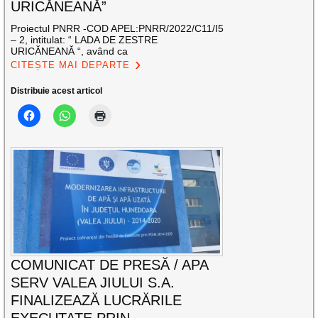
URICĂNEANĂ”
Proiectul PNRR -COD APEL:PNRR/2022/C11/I5
– 2, intitulat: “ LADA DE ZESTRE
URICĂNEANĂ “, având ca
CITEȘTE MAI DEPARTE
Distribuie acest articol
COMUNICAT DE PRESĂ / APA
SERV VALEA JIULUI S.A.
FINALIZEAZĂ LUCRĂRILE
EXECUTATE PRIN