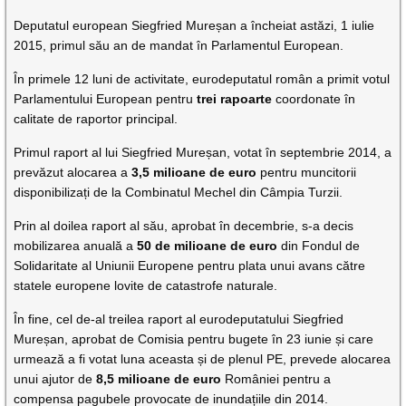
Deputatul european Siegfried Mureșan a încheiat astăzi, 1 iulie
2015, primul său an de mandat în Parlamentul European.
În primele 12 luni de activitate, eurodeputatul român a primit votul
Parlamentului European pentru
trei rapoarte
coordonate în
calitate de raportor principal.
Primul raport al lui Siegfried Mureșan, votat în septembrie 2014, a
prevăzut alocarea a
3,5 milioane de euro
pentru muncitorii
disponibilizați de la Combinatul Mechel din Câmpia Turzii.
Prin al doilea raport al său, aprobat în decembrie, s-a decis
mobilizarea anuală a
50 de milioane de euro
din Fondul de
Solidaritate al Uniunii Europene pentru plata unui avans către
statele europene lovite de catastrofe naturale.
În fine, cel de-al treilea raport al eurodeputatului Siegfried
Mureșan, aprobat de Comisia pentru bugete în 23 iunie și care
urmează a fi votat luna aceasta și de plenul PE, prevede alocarea
unui ajutor de
8,5 milioane de euro
României pentru a
compensa pagubele provocate de inundațiile din 2014.