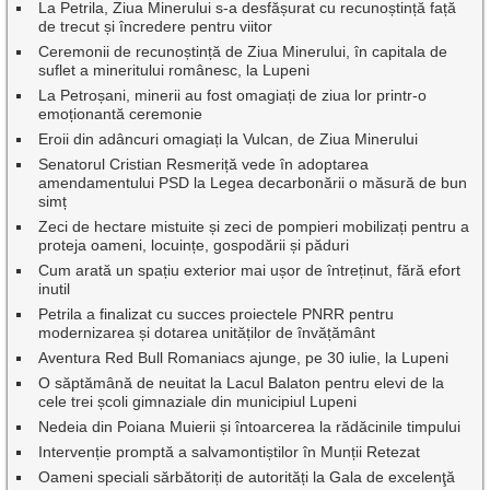
La Petrila, Ziua Minerului s-a desfășurat cu recunoștință față
de trecut și încredere pentru viitor
Ceremonii de recunoștință de Ziua Minerului, în capitala de
suflet a mineritului românesc, la Lupeni
La Petroșani, minerii au fost omagiați de ziua lor printr-o
emoționantă ceremonie
Eroii din adâncuri omagiați la Vulcan, de Ziua Minerului
Senatorul Cristian Resmeriță vede în adoptarea
amendamentului PSD la Legea decarbonării o măsură de bun
simț
Zeci de hectare mistuite și zeci de pompieri mobilizați pentru a
proteja oameni, locuințe, gospodării și păduri
Cum arată un spațiu exterior mai ușor de întreținut, fără efort
inutil
Petrila a finalizat cu succes proiectele PNRR pentru
modernizarea și dotarea unităților de învățământ
Aventura Red Bull Romaniacs ajunge, pe 30 iulie, la Lupeni
O săptămână de neuitat la Lacul Balaton pentru elevi de la
cele trei școli gimnaziale din municipiul Lupeni
Nedeia din Poiana Muierii și întoarcerea la rădăcinile timpului
Intervenție promptă a salvamontiștilor în Munții Retezat
Oameni speciali sărbătoriți de autorități la Gala de excelenţă