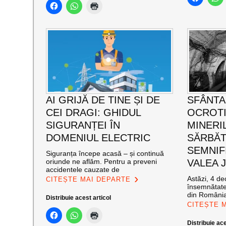
AI GRIJĂ DE TINE ȘI DE
SFÂNTA
CEI DRAGI: GHIDUL
OCROT
SIGURANȚEI ÎN
MINERI
DOMENIUL ELECTRIC
SĂRBĂT
SEMNIF
Siguranța începe acasă – și continuă
oriunde ne aflăm. Pentru a preveni
VALEA J
accidentele cauzate de
Astăzi, 4 de
CITEȘTE MAI DEPARTE
însemnătate
din România
Distribuie acest articol
CITEȘTE 
Distribuie ace