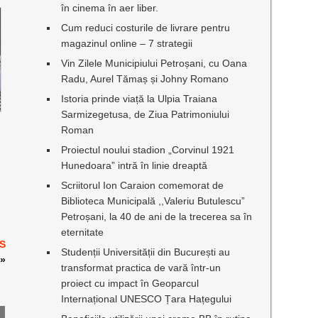
în cinema în aer liber.
Cum reduci costurile de livrare pentru
magazinul online – 7 strategii
Vin Zilele Municipiului Petroșani, cu Oana
Radu, Aurel Tămaș și Johny Romano
Istoria prinde viață la Ulpia Traiana
Sarmizegetusa, de Ziua Patrimoniului
Roman
Proiectul noului stadion „Corvinul 1921
Hunedoara” intră în linie dreaptă
Scriitorul Ion Caraion comemorat de
Biblioteca Municipală ,,Valeriu Butulescu”
Petroșani, la 40 de ani de la trecerea sa în
eternitate
CS
Studenții Universității din București au
»
transformat practica de vară într-un
proiect cu impact în Geoparcul
Internațional UNESCO Țara Hațegului