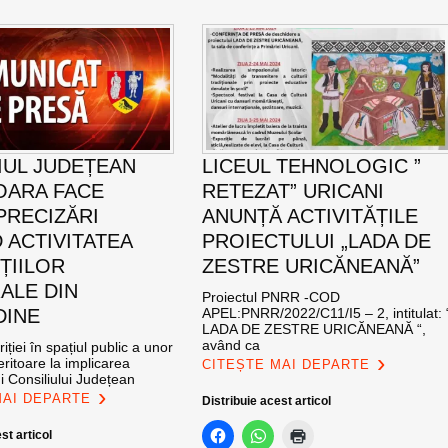
IUL JUDEȚEAN
LICEUL TEHNOLOGIC ”
OARA FACE
RETEZAT” URICANI
PRECIZĂRI
ANUNȚĂ ACTIVITĂȚILE
 ACTIVITATEA
PROIECTULUI „LADA DE
ȚIILOR
ZESTRE URICĂNEANĂ”
ALE DIN
Proiectul PNRR -COD
DINE
APEL:PNRR/2022/C11/I5 – 2, intitulat: 
LADA DE ZESTRE URICĂNEANĂ “,
având ca
iției în spațiul public a unor
eritoare la implicarea
CITEȘTE MAI DEPARTE
i Consiliului Județean
MAI DEPARTE
Distribuie acest articol
st articol