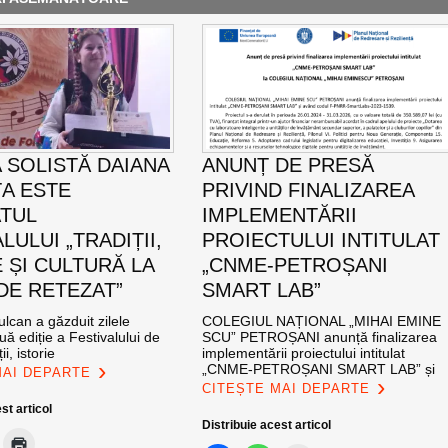
 SOLISTĂ DAIANA
ANUNȚ DE PRESĂ
A ESTE
PRIVIND FINALIZAREA
TUL
IMPLEMENTĂRII
LULUI „TRADIȚII,
PROIECTULUI INTITULAT
 ȘI CULTURĂ LA
„CNME-PETROȘANI
DE RETEZAT”
SMART LAB”
ulcan a găzduit zilele
COLEGIUL NAȚIONAL „MIHAI EMINE
uă ediție a Festivalului de
SCU” PETROȘANI anunță finalizarea
ii, istorie
implementării proiectului intitulat
„CNME-PETROȘANI SMART LAB” și
MAI DEPARTE
CITEȘTE MAI DEPARTE
st articol
Distribuie acest articol