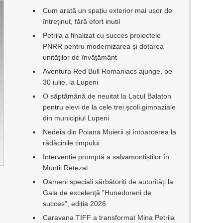
Cum arată un spațiu exterior mai ușor de
întreținut, fără efort inutil
Petrila a finalizat cu succes proiectele
PNRR pentru modernizarea și dotarea
unităților de învățământ
Aventura Red Bull Romaniacs ajunge, pe
30 iulie, la Lupeni
O săptămână de neuitat la Lacul Balaton
pentru elevi de la cele trei școli gimnaziale
din municipiul Lupeni
Nedeia din Poiana Muierii și întoarcerea la
rădăcinile timpului
Intervenție promptă a salvamontiștilor în
Munții Retezat
Oameni speciali sărbătoriți de autorități la
Gala de excelenţă ”Hunedoreni de
succes”, ediția 2026
Caravana TIFF a transformat Mina Petrila