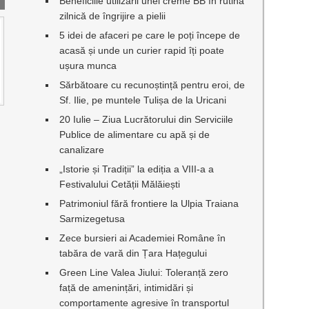
Beneficiile utilizării unei creme BB în rutina
zilnică de îngrijire a pielii
5 idei de afaceri pe care le poți începe de
acasă și unde un curier rapid îți poate
ușura munca
Sărbătoare cu recunoștință pentru eroi, de
Sf. Ilie, pe muntele Tulișa de la Uricani
20 Iulie – Ziua Lucrătorului din Serviciile
Publice de alimentare cu apă și de
canalizare
„Istorie și Tradiții” la ediția a VIII-a a
Festivalului Cetății Mălăiești
Patrimoniul fără frontiere la Ulpia Traiana
Sarmizegetusa
Zece bursieri ai Academiei Române în
tabăra de vară din Țara Hațegului
Green Line Valea Jiului: Toleranță zero
față de amenințări, intimidări și
comportamente agresive în transportul