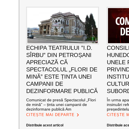
ECHIPA TEATRULUI ”I.D.
CONSIL
SÎRBU” DIN PETROȘANI
HUNED
APRECIAZĂ CĂ
UNELE 
SPECTACOLUL „FLORI DE
PRIVIND
MINĂ” ESTE ȚINTA UNEI
INSTITU
CAMPANII DE
CULTUR
DEZINFORMARE PUBLICĂ
SUBOR
Comunicat de presă Spectacolul „Flori
În urma apar
de mină” – ținta unei campanii de
insinuări ref
dezinformare publică Am
președintelu
CITEȘTE MAI DEPARTE
CITEȘTE 
Distribuie acest articol
Distribuie ace