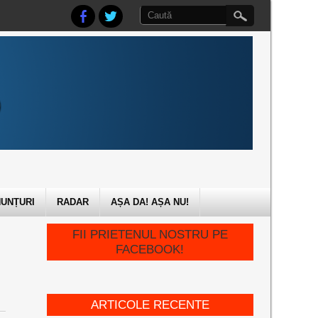
UNȚURI
RADAR
AȘA DA! AȘA NU!
FII PRIETENUL NOSTRU PE
FACEBOOK!
ARTICOLE RECENTE