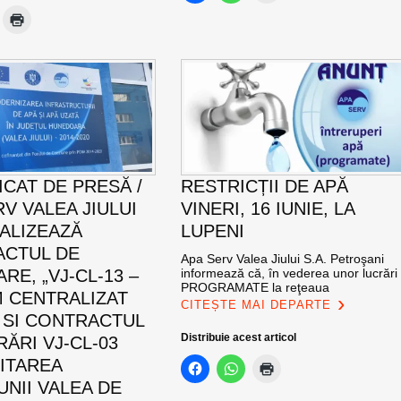
CAT DE PRESĂ /
RESTRICȚII DE APĂ
V VALEA JIULUI
VINERI, 16 IUNIE, LA
NALIZEAZĂ
LUPENI
CTUL DE
Apa Serv Valea Jiului S.A. Petroşani
RE, „VJ-CL-13 –
informează că, în vederea unor lucrări
PROGRAMATE la reţeaua
M CENTRALIZAT
CITEȘTE MAI DEPARTE
 SI CONTRACTUL
Distribuie acest articol
ĂRI VJ-CL-03
LITAREA
UNII VALEA DE