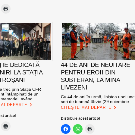
ȚIE DEDICATĂ
44 DE ANI DE NEUITARE
NIRI LA STAȚIA
PENTRU EROII DIN
TROȘANI
SUBTERAN, LA MINA
LIVEZENI
re trec prin Stația CFR
nt întâmpinați de un
Cu 44 de ani în urmă, liniștea unei une
l memoriei, având
seri de toamnă târzie (29 noiembrie
MAI DEPARTE
CITEȘTE MAI DEPARTE
st articol
Distribuie acest articol