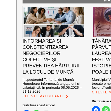
INFORMAREA ȘI
TÂNĂRA
CONȘTIENTIZAREA
PÂRVUȚ
NEGOCIERILOR
LAUREA
COLECTIVE ȘI
FESTIVA
PREVENIREA HĂRȚUIRII
ISTORIE
LA LOCUL DE MUNCĂ
POALE 
Inspectoratul Teritorial de Muncă
Municipiul V
Hunedoara informează angajatorii și
trecute o no
salariații că, în perioada 08.05.2026 –
foclor „Tradiț
31.12.2026,
CITEȘTE 
CITEȘTE MAI DEPARTE
Distribuie ace
Distribuie acest articol