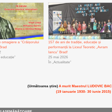
e omagiere a ”Crăișorului
157 de ani de tradiție, educație și
 Brad
performanță la Liceul Teoretic „Avram
2
Iancu” Brad!
i educație”
25 mai 2026
În „Actualitate”
(Următoarea știre)
A murit Maestrul LUDOVIC BA
(19 ianuarie 1930- 30 iunie 2015)
RI ASEMĂNĂTOARE