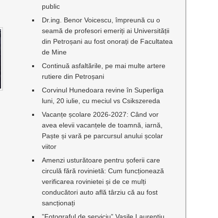
public
Dr.ing. Benor Voicescu, împreună cu o
seamă de profesori emeriți ai Universității
din Petroșani au fost onorați de Facultatea
de Mine
Continuă asfaltările, pe mai multe artere
rutiere din Petroșani
Corvinul Hunedoara revine în Superliga
luni, 20 iulie, cu meciul vs Csikszereda
Vacanțe școlare 2026-2027: Când vor
avea elevii vacanțele de toamnă, iarnă,
Paște și vară pe parcursul anului școlar
viitor
Amenzi usturătoare pentru șoferii care
circulă fără rovinietă: Cum funcționează
verificarea rovinietei și de ce mulți
conducători auto află târziu că au fost
sancționați
”Fotograful de serviciu” Vasile Laurențiu