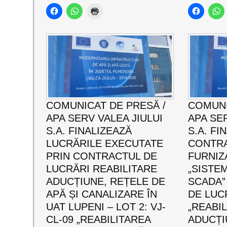
COMUNICAT DE PRESĂ /
COMUNI
APA SERV VALEA JIULUI
APA SER
S.A. FINALIZEAZĂ
S.A. FI
LUCRĂRILE EXECUTATE
CONTRA
PRIN CONTRACTUL DE
FURNIZA
LUCRĂRI REABILITARE
„SISTE
ADUCȚIUNE, REȚELE DE
SCADA”
APĂ ȘI CANALIZARE ÎN
DE LUCR
UAT LUPENI – LOT 2: VJ-
„REABI
CL-09 „REABILITAREA
ADUCȚI