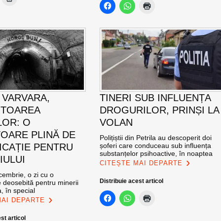
 VARVARA,
TINERI SUB INFLUENȚA
ITOAREA
DROGURILOR, PRINȘI LA
LOR: O
VOLAN
OARE PLINĂ DE
Polițiștii din Petrila au descoperit doi
ICAȚIE PENTRU
șoferi care conduceau sub influența
substanțelor psihoactive, în noaptea
IULUI
CITEȘTE MAI DEPARTE
cembrie, o zi cu o
Distribuie acest articol
 deosebită pentru minerii
, în special
MAI DEPARTE
st articol